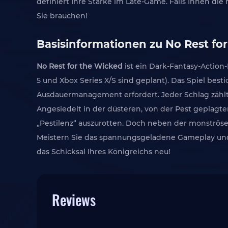
definiert Ihre Stärke im Late-Game. Falls Ihnen die
Sie brauchen!
Basisinformationen zu No Rest fo
No Rest for the Wicked
ist ein Dark-Fantasy-Action-
5 und Xbox Series X/S sind geplant). Das Spiel bes
Ausdauermanagement erfordert. Jeder Schlag zählt,
Angesiedelt in der düsteren, von der Pest geplagt
„Pestilenz“ auszurotten. Doch neben der monströsen
Meistern Sie das spannungsgeladene Gameplay und 
das Schicksal Ihres Königreichs neu!
Reviews