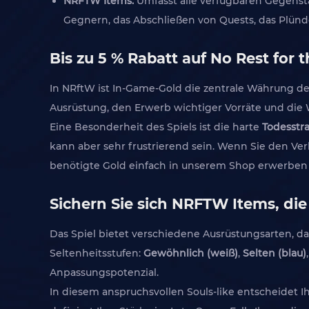
NRFTW Items:
Umfasst alle verfügbaren Gegenst
Gegnern, das Abschließen von Quests, das Plün
Bis zu 5 % Rabatt auf No Rest for 
In NRftW ist In-Game-Gold die zentrale Währung des
Ausrüstung, den Erwerb wichtiger Vorräte und die 
Eine Besonderheit des Spiels ist die harte
Todesstra
kann aber sehr frustrierend sein. Wenn Sie den Ve
benötigte Gold einfach in unserem Shop erwerben
Sichern Sie sich NRFTW Items, die
Das Spiel bietet verschiedene Ausrüstungsarten, d
Seltenheitsstufen:
Gewöhnlich (weiß)
,
Selten (blau)
Anpassungspotenzial.
In diesem anspruchsvollen Souls-like entscheidet 