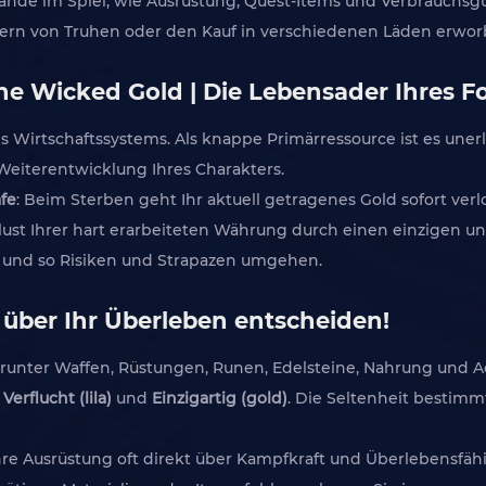
ände im Spiel, wie Ausrüstung, Quest-Items und Verbrauchsg
dern von Truhen oder den Kauf in verschiedenen Läden erwo
the Wicked Gold | Die Lebensader Ihres Fo
 Wirtschaftssystems. Als knappe Primärressource ist es uner
Weiterentwicklung Ihres Charakters.
fe
: Beim Sterben geht Ihr aktuell getragenes Gold sofort ver
rlust Ihrer hart erarbeiteten Währung durch einen einzigen 
 und so Risiken und Strapazen umgehen.
 über Ihr Überleben entscheiden!
arunter Waffen, Rüstungen, Runen, Edelsteine, Nahrung und Ac
,
Verflucht (lila)
und
Einzigartig (gold)
. Die Seltenheit bestimm
Ihre Ausrüstung oft direkt über Kampfkraft und Überlebensfäh