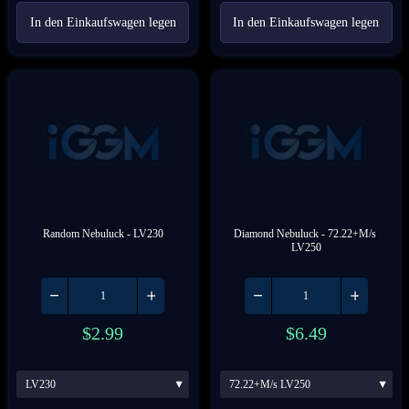
In den Einkaufswagen legen
In den Einkaufswagen legen
Random Nebuluck
 - LV230
Diamond Nebuluck
 - 72.22+M/s 
LV250
$
2.99
$
6.49
LV230
72.22+M/s LV250