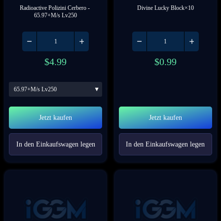
Radioactive Polizini Cerbero
 - 
Divine Lucky Block×10
65.97+M/s Lv250
$
4.99
$
0.99
65.97+M/s Lv250
Jetzt kaufen
Jetzt kaufen
In den Einkaufswagen legen
In den Einkaufswagen legen