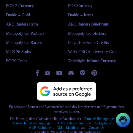
POE 2 Currency
POE Currency
Diablo 4 Gold
Diablo 4 Items
ARC Raiders Items
ARC Raiders BluePrints
Monopoly Go Partners
Monopoly Go Stickers
Monopoly Go Racers
Forza Horizon 6 Credits
MLB 26 Stubs
WoW TBC Anniversary Gold
FC 26 Coins
Torchlight Infinite Currency
Eingetragene Namen und Warenzeichen sind das Urheberrecht und Eigentum ihrer
jeweiligen Inhaber.
Die Nutzung dieser Website stellt die Annahme der
Terms & Bedingungen
und
Datenschutz-Bestimmungen
,
DMCA-Richtlinie
und
Rückgaberecht
und
AUP-Richtlinie
,
AML-Richtlinie
and
Contact Us
Copyright © 2017-2026, Alle Rechte vorbehalten.