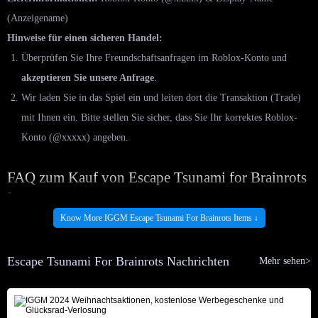
(Anzeigename)
Hinweise für einen sicheren Handel:
Überprüfen Sie Ihre Freundschaftsanfragen im Roblox-Konto und
akzeptieren Sie unsere Anfrage
.
Wir laden Sie in das Spiel ein und leiten dort die Transaktion (Trade)
mit Ihnen ein. Bitte stellen Sie sicher, dass Sie Ihr korrektes Roblox-
Konto (@xxxxx) angeben.
FAQ zum Kauf von Escape Tsunami for Brainrots
Items
Know More IGGM Escape Tsunami For Brainrots Items ↓
F: Ist es sicher, hier Brainrots zu kaufen?
A: Absolut! IGGM ist seit vielen Jahren im Geschäft und verfügt über
Escape Tsunami For Brainrots Nachrichten
Mehr sehen>
umfassende Erfahrung im Verkauf von Roblox-Items. Über
155.000
Kundenbewertungen auf Trustpilot
bestätigen die Stabilität und hohe
Qualität unseres Services. Unsere Website ist durch ein SSL-Zertifikat und