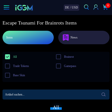
0
DE
/
USD
Escape Tsunami For Brainrots Items
Items
News
All
Brainrot
Trade Tokens
Gamepass
Base Skin
All