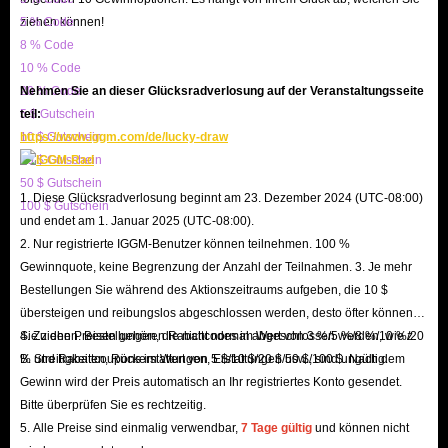
Mitglieder
erhalten zusätzlich bis zu
5 % Rabatt
. Zudem veröffentlichen
ziehen können!
5 % Code
wir an Feiertagen wie Halloween, Weihnachten oder am Black Friday
8 % Code
großzügige Gutscheincodes. Über unser Affiliate-Programm können Sie
10 % Code
20 % Code
Nehmen Sie an dieser Glücksradverlosung auf der Veranstaltungsseite
zudem Provisionen verdienen und diese gegen Items eintauschen.
5 $ Gutschein
teil:
F: Welche Zahlungsmethoden werden angeboten?
10 $ Gutschein
https://www.iggm.com/de/lucky-draw
A: Um einen reibungslosen Kauf weltweit zu ermöglichen, bieten wir
20 $ Gutschein
PayPal, Kreditkarten, Google Pay, Apple Pay sowie verschiedene lokale
50 $ Gutschein
1. Diese Glücksradverlosung beginnt am 23. Dezember 2024 (UTC-08:00)
100 $ Gutschein
Zahlungsmethoden an.
und endet am 1. Januar 2025 (UTC-08:00).
2. Nur registrierte IGGM-Benutzer können teilnehmen. 100 %
ETFB Brainrots Guide | Übersicht, Nutzung &
Gewinnquote, keine Begrenzung der Anzahl der Teilnahmen. 3. Je mehr
Erhalt
Bestellungen Sie während des Aktionszeitraums aufgeben, die 10 $
übersteigen und reibungslos abgeschlossen werden, desto öfter können
Brainrots
sind das Herzstück des Spiels. Sie sind die Charaktere in Ihrer
Sie ziehen. Bestellungen, die nicht normal abgeschlossen werden, wie z.
4. Zu den Preisen gehören Rabattcodes im Wert von 3 %/5 %/8 %/10 %/20
B. Streitigkeiten, Rückerstattungen, Erstattungen usw., sind ungültig.
% und Rabattcoupons im Wert von 5 $/10 $/20 $/50 $/100 $. Nach dem
Basis, die Ihr Einkommen generieren und somit der Schlüssel zu
Gewinn wird der Preis automatisch an Ihr registriertes Konto gesendet.
Wohlstand und Fortschritt sind.
Bitte überprüfen Sie es rechtzeitig.
Seltenheitsstufen und Effizienz
5. Alle Preise sind einmalig verwendbar,
7 Tage gültig
und können nicht
Brainrots bestimmen, wie viel Geld Sie pro Sekunde verdienen. Es gibt
9