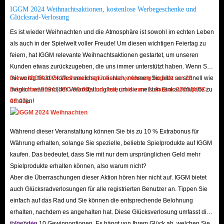
Sicherheitsmechanismen geschützt. Zudem arbeiten wir mit sicheren
IGGM 2024 Weihnachtsaktionen, kostenlose Werbegeschenke und
Glücksrad-Verlosung
Lieferanten zusammen, sodass keine Gefahr für Ihr Konto besteht. Wir
Es ist wieder Weihnachten und die Atmosphäre ist sowohl im echten Leben
bieten außerdem eine
kulante Rückerstattungsrichtlinie
an, solange die
als auch in der Spielwelt voller Freude! Um diesen wichtigen Feiertag zu
Lieferung noch nicht abgeschlossen ist.
feiern, hat IGGM relevante Weihnachtsaktionen gestartet, um unseren
F: Wie schnell erfolgt die Lieferung?
Kunden etwas zurückzugeben, die uns immer unterstützt haben. Wenn Sie
A: Wir bieten die schnellste Lieferung der Branche! Da wir ständig einen
mit wenig Geld Großes erreichen möchten, nehmen Sie bitte so schnell wie
Diese IGGM 2024 Weihnachtsglücksradverlosung beginnt am 23.
möglich während der Veranstaltung teil, um die meisten Einkaufsrabatte zu
Dezember 2024 (UTC-08:00) und dauert bis zum 1. Januar 2025 (UTC-
großen Vorrat an ETFB-Ausrüstung und Packs haben, liefern wir Ihre
erhalten!
08:00).
Bestellung nach Zahlungseingang so schnell wie möglich aus. Dank unserer
blitzschnellen Lieferung wird Ihr Spielfortschritt nicht verzögert.
F: Sind alle Arten von Items verfügbar?
Während dieser Veranstaltung können Sie bis zu 10 % Extrabonus für
Währung erhalten, solange Sie spezielle, beliebte Spielprodukte auf IGGM
A: Ja! Egal, ob Sie
Brainrots
zur Steigerung Ihrer Effizienz, bessere
kaufen. Das bedeutet, dass Sie mit nur dem ursprünglichen Geld mehr
Ausrüstung zur Verteidigung gegen Diebstähle durch andere Spieler oder
Spielprodukte erhalten können, also warum nicht?
große Mengen an In-Game-Währung benötigen – bei IGGM werden Sie
Aber die Überraschungen dieser Aktion hören hier nicht auf. IGGM bietet
fündig.
auch Glücksradverlosungen für alle registrierten Benutzer an. Tippen Sie
einfach auf das Rad und Sie können die entsprechende Belohnung
F: Sind ETFB-Items hier am günstigsten?
erhalten, nachdem es angehalten hat. Diese Glücksverlosung umfasst die
A: Ja! Unsere Preise passen sich den Marktbedingungen an.
VIP-
folgenden 10 Gewinnoptionen. Es hängt von Ihrem Glück ab, welchen Sie
3 % Code