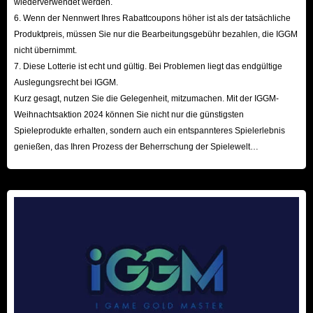
wiederverwendet werden.
6. Wenn der Nennwert Ihres Rabattcoupons höher ist als der tatsächliche
verschiedene Seltenheitsstufen
:
Produktpreis, müssen Sie nur die Bearbeitungsgebühr bezahlen, die IGGM
Common, Uncommon, Rare, Epic, Legendary, Mythical, Cosmic,
nicht übernimmt.
Secret und Celestial.
Je höher die Seltenheit, desto höher sind die
7. Diese Lotterie ist echt und gültig. Bei Problemen liegt das endgültige
Anschaffungskosten, aber auch die Verdienstmöglichkeiten. Das
Auslegungsrecht bei IGGM.
Kurz gesagt, nutzen Sie die Gelegenheit, mitzumachen. Mit der IGGM-
Spielprinzip ist einfach: Nutzen Sie Brainrots, um Geld zu verdienen,
Weihnachtsaktion 2024 können Sie nicht nur die günstigsten
und kaufen Sie von diesem Geld mehr oder bessere Brainrots.
Spieleprodukte erhalten, sondern auch ein entspannteres Spielerlebnis
Wie man sie bekommt
genießen, das Ihren Prozess der Beherrschung der Spielewelt
Es gibt im Wesentlichen zwei Wege im Spiel:
Kaufen oder Stehlen
.
beschleunigt! Wir freuen uns auf Ihren Besuch hier!
Zentrum der Map:
Hier spawnen ständig Einheiten, die Sie für Ihre
Basis kaufen können. Dank des „Pity-Systems“ ist ein Legendary alle 5
Minuten und ein Mythic alle 15 Minuten garantiert.
Stehlen:
Sie können versuchen, Einheiten aus den Basen anderer
Spieler zu stehlen, was jedoch aufgrund von Befestigungen schwierig
sein kann.
Lucky Boxes:
Diese können für Robux im Spiel gekauft werden und