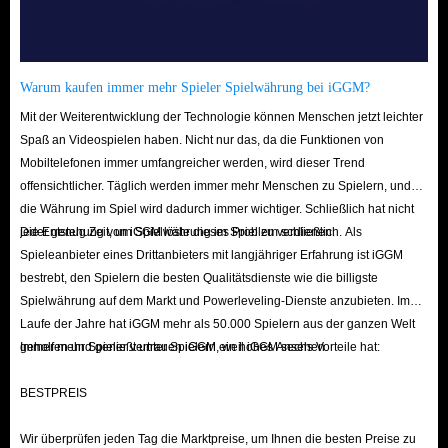
lassen zufällige Einheiten fallen.
Der IGGM-Vorteil:
Der direkteste Weg ist der Kauf bei IGGM. So
steigern Sie Ihre Effizienz sofort, ohne endlos am Förderband auf
Warum kaufen immer mehr Spieler Spielwährung bei iGGM?
Legendarys zu warten oder Zeit mit riskanten Diebstählen zu
verschwenden.
Mit der Weiterentwicklung der Technologie können Menschen jetzt leichter
Spaß an Videospielen haben. Nicht nur das, da die Funktionen von
Zusammenfassend ist IGGM der beste Ort für Ihre Escape Tsunami for
Mobiltelefonen immer umfangreicher werden, wird dieser Trend
Brainrots Bedürfnisse. Wir sind sicher, dass unser erstklassiger Service Sie
offensichtlicher. Täglich werden immer mehr Menschen zu Spielern, und
beeindrucken wird!
die Währung im Spiel wird dadurch immer wichtiger. Schließlich hat nicht
jeder genug Zeit, um Spielwährung im Spiel zu verdienen.
Die Entstehung von iGGM löste dieses Problem schließlich. Als
Spieleanbieter eines Drittanbieters mit langjähriger Erfahrung ist iGGM
bestrebt, den Spielern die besten Qualitätsdienste wie die billigste
Spielwährung auf dem Markt und Powerleveling-Dienste anzubieten. Im
Laufe der Jahre hat iGGM mehr als 50.000 Spielern aus der ganzen Welt
geholfen und genießt unter Spielern ein hohes Ansehen.
Immer mehr Spieler vertrauen iGGM, weil iGGM sechs Vorteile hat:
BESTPREIS
Wir überprüfen jeden Tag die Marktpreise, um Ihnen die besten Preise zu