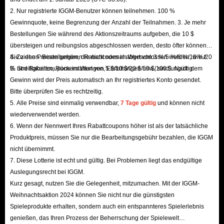
Sie in Ihrer Basis neu, aber alle während dieses Tsunamis
2. Nur registrierte IGGM-Benutzer können teilnehmen. 100 %
Gewinnquote, keine Begrenzung der Anzahl der Teilnahmen. 3. Je mehr
gesammelten Brainrots gehen verloren. Brainrots, die
Bestellungen Sie während des Aktionszeitraums aufgeben, die 10 $
bereits in Ihrer Basis platziert wurden, bleiben jedoch
übersteigen und reibungslos abgeschlossen werden, desto öfter können
erhalten.
Sie ziehen. Bestellungen, die nicht normal abgeschlossen werden, wie z.
4. Zu den Preisen gehören Rabattcodes im Wert von 3 %/5 %/8 %/10 %/20
Brainrots sind in ETFB von entscheidender Bedeutung, da
B. Streitigkeiten, Rückerstattungen, Erstattungen usw., sind ungültig.
% und Rabattcoupons im Wert von 5 $/10 $/20 $/50 $/100 $. Nach dem
sie es den Spielern ermöglichen, Münzen zu verdienen
Gewinn wird der Preis automatisch an Ihr registriertes Konto gesendet.
Bitte überprüfen Sie es rechtzeitig.
und Upgrades wie
Geschwindigkeit
und
Tragekapazität
zu
5. Alle Preise sind einmalig verwendbar,
7 Tage gültig
und können nicht
erwerben. Diese Upgrades helfen dabei, Tsunamis besser
wiederverwendet werden.
zu überstehen, Fortschritte zu machen und schnell die
6. Wenn der Nennwert Ihres Rabattcoupons höher ist als der tatsächliche
Ranglisten zu erklimmen.
Produktpreis, müssen Sie nur die Bearbeitungsgebühr bezahlen, die IGGM
Im Kern ist dies ein Mining-/Survival-Spiel, bei dem das
nicht übernimmt.
7. Diese Lotterie ist echt und gültig. Bei Problemen liegt das endgültige
Sammeln von Ressourcen und Upgrades im Mittelpunkt
Auslegungsrecht bei IGGM.
steht. Die Spieler müssen Brainrots sammeln, um ihre
Kurz gesagt, nutzen Sie die Gelegenheit, mitzumachen. Mit der IGGM-
Effizienz zu steigern, während sie gegen tödliche
Weihnachtsaktion 2024 können Sie nicht nur die günstigsten
Tsunamis kämpfen und kontinuierlich respawnen, um sich
Spieleprodukte erhalten, sondern auch ein entspannteres Spielerlebnis
genießen, das Ihren Prozess der Beherrschung der Spielewelt
letztlich mit anderen Spielern im Leaderboard zu messen.