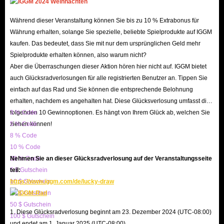
Währung.
Um das passive Einkommen aus platzierten Brainrots
Während dieser Veranstaltung können Sie bis zu 10 % Extrabonus für
während der nächsten Tsunami-Welle zu maximieren,
Währung erhalten, solange Sie spezielle, beliebte Spielprodukte auf IGGM
müssen Sie diese schneller sammeln und upgraden,
kaufen. Das bedeutet, dass Sie mit nur dem ursprünglichen Geld mehr
Spielprodukte erhalten können, also warum nicht?
Respawn-Boni nutzen und Ihre Basis strategisch
Aber die Überraschungen dieser Aktion hören hier nicht auf. IGGM bietet
positionieren. Da einige seltene Brainrots jedoch extrem
auch Glücksradverlosungen für alle registrierten Benutzer an. Tippen Sie
niedrige Spawn-Raten haben, ist der IGGM-Marktplatz für
einfach auf das Rad und Sie können die entsprechende Belohnung
Escape Tsunami for Brainrots die perfekte Abkürzung für
erhalten, nachdem es angehalten hat. Diese Glücksverlosung umfasst die
folgenden 10 Gewinnoptionen. Es hängt von Ihrem Glück ab, welchen Sie
3 % Code
einen schnellen Vorteil!
ziehen können!
5 % Code
8 % Code
Escape Tsunami for Brainrots im Überblick
10 % Code
20 % Code
Nehmen Sie an dieser Glücksradverlosung auf der Veranstaltungsseite
Escape Tsunami for Brainrots
ist ein beliebtes Roblox-Spiel.
5 $ Gutschein
teil:
Die Spieler müssen wertvolle Brainrots sammeln und
10 $ Gutschein
https://www.iggm.com/de/lucky-draw
gleichzeitig Zuflucht in Schutzzonen suchen, um der
20 $ Gutschein
50 $ Gutschein
ständigen Bedrohung durch Tsunamis zu entgehen.
1. Diese Glücksradverlosung beginnt am 23. Dezember 2024 (UTC-08:00)
100 $ Gutschein
Hinweis: Wenn Sie durch einen Tsunami sterben, spawnen
und endet am 1. Januar 2025 (UTC-08:00).