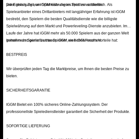
jeder genug Zeit, um Spielwährung im Spiel zu verdienen.
Die Entstehung von iGGM löste dieses Problem schließlich. Als
Spieleanbieter eines Drittanbieters mit langjähriger Erfahrung ist iGGM
bestrebt, den Spielern die besten Qualitätsdienste wie die billigste
Spielwährung auf dem Markt und Powerleveling-Dienste anzubieten. Im
Laufe der Jahre hat iGGM mehr als 50.000 Spielern aus der ganzen Welt
geholfen und genießt unter Spielern ein hohes Ansehen.
Immer mehr Spieler vertrauen iGGM, weil iGGM sechs Vorteile hat:
BESTPREIS
Wir überprüfen jeden Tag die Marktpreise, um Ihnen die besten Preise zu
bieten.
SICHERHEITSGARANTIE
IGGM Bietet ein 100% sicheres Online-Zahlungssystem. Der
professionellste Spieledienstleister garantiert die Sicherheit der Produkte.
SOFORTIGE LIEFERUNG