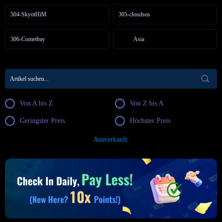
504-SkyotHiM
305-cloudsea
306-Cometbay
Asia
Von A bis Z
Von Z bis A
Geringster Preis
Höchster Preis
Ausverkauft.