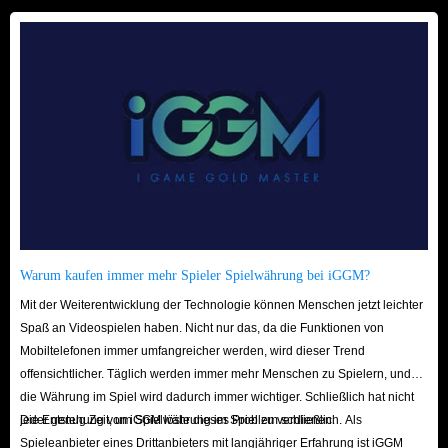
Warum kaufen immer mehr Spieler Spielwährung bei iGGM?
Mit der Weiterentwicklung der Technologie können Menschen jetzt leichter
Spaß an Videospielen haben. Nicht nur das, da die Funktionen von
Mobiltelefonen immer umfangreicher werden, wird dieser Trend
offensichtlicher. Täglich werden immer mehr Menschen zu Spielern, und
die Währung im Spiel wird dadurch immer wichtiger. Schließlich hat nicht
jeder genug Zeit, um Spielwährung im Spiel zu verdienen.
Die Entstehung von iGGM löste dieses Problem schließlich. Als
Spieleanbieter eines Drittanbieters mit langjähriger Erfahrung ist iGGM