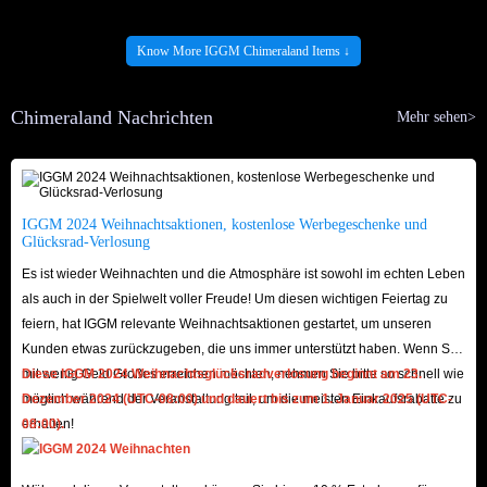
Know More IGGM Chimeraland Items ↓
Chimeraland Nachrichten
Mehr sehen>
IGGM 2024 Weihnachtsaktionen, kostenlose Werbegeschenke und
Glücksrad-Verlosung
Es ist wieder Weihnachten und die Atmosphäre ist sowohl im echten Leben
als auch in der Spielwelt voller Freude! Um diesen wichtigen Feiertag zu
feiern, hat IGGM relevante Weihnachtsaktionen gestartet, um unseren
Kunden etwas zurückzugeben, die uns immer unterstützt haben. Wenn Sie
mit wenig Geld Großes erreichen möchten, nehmen Sie bitte so schnell wie
Diese IGGM 2024 Weihnachtsglücksradverlosung beginnt am 23.
möglich während der Veranstaltung teil, um die meisten Einkaufsrabatte zu
Dezember 2024 (UTC-08:00) und dauert bis zum 1. Januar 2025 (UTC-
erhalten!
08:00).