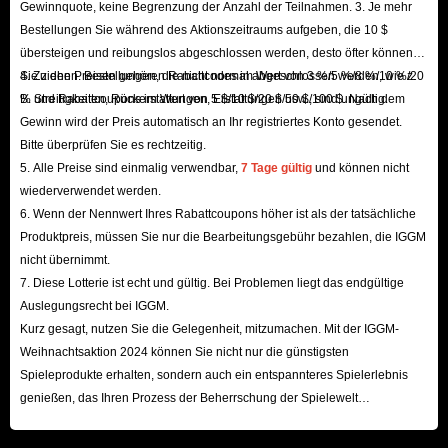
Gewinnquote, keine Begrenzung der Anzahl der Teilnahmen. 3. Je mehr
Bestellungen Sie während des Aktionszeitraums aufgeben, die 10 $
übersteigen und reibungslos abgeschlossen werden, desto öfter können
Sie ziehen. Bestellungen, die nicht normal abgeschlossen werden, wie z.
4. Zu den Preisen gehören Rabattcodes im Wert von 3 %/5 %/8 %/10 %/20
B. Streitigkeiten, Rückerstattungen, Erstattungen usw., sind ungültig.
% und Rabattcoupons im Wert von 5 $/10 $/20 $/50 $/100 $. Nach dem
Gewinn wird der Preis automatisch an Ihr registriertes Konto gesendet.
Bitte überprüfen Sie es rechtzeitig.
5. Alle Preise sind einmalig verwendbar,
7 Tage gültig
und können nicht
wiederverwendet werden.
6. Wenn der Nennwert Ihres Rabattcoupons höher ist als der tatsächliche
Produktpreis, müssen Sie nur die Bearbeitungsgebühr bezahlen, die IGGM
nicht übernimmt.
7. Diese Lotterie ist echt und gültig. Bei Problemen liegt das endgültige
Auslegungsrecht bei IGGM.
Kurz gesagt, nutzen Sie die Gelegenheit, mitzumachen. Mit der IGGM-
Weihnachtsaktion 2024 können Sie nicht nur die günstigsten
Spieleprodukte erhalten, sondern auch ein entspannteres Spielerlebnis
genießen, das Ihren Prozess der Beherrschung der Spielewelt
beschleunigt! Wir freuen uns auf Ihren Besuch hier!