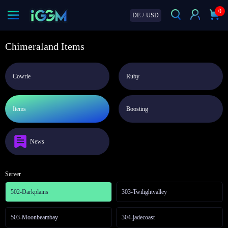
0
DE
/
USD
Chimeraland Items
Cowrie
Ruby
Items
Boosting
News
Server
502-Darkplains
303-Twilightvalley
503-Moonbeambay
304-jadecoast