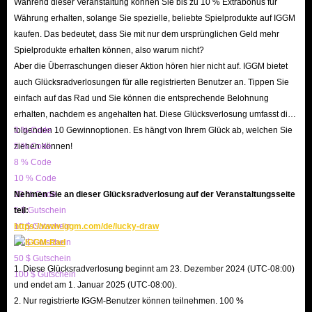
Während dieser Veranstaltung können Sie bis zu 10 % Extrabonus für
Währung erhalten, solange Sie spezielle, beliebte Spielprodukte auf IGGM
kaufen. Das bedeutet, dass Sie mit nur dem ursprünglichen Geld mehr
Spielprodukte erhalten können, also warum nicht?
Aber die Überraschungen dieser Aktion hören hier nicht auf. IGGM bietet
auch Glücksradverlosungen für alle registrierten Benutzer an. Tippen Sie
einfach auf das Rad und Sie können die entsprechende Belohnung
erhalten, nachdem es angehalten hat. Diese Glücksverlosung umfasst die
folgenden 10 Gewinnoptionen. Es hängt von Ihrem Glück ab, welchen Sie
3 % Code
ziehen können!
5 % Code
8 % Code
10 % Code
20 % Code
Nehmen Sie an dieser Glücksradverlosung auf der Veranstaltungsseite
5 $ Gutschein
teil:
10 $ Gutschein
https://www.iggm.com/de/lucky-draw
20 $ Gutschein
50 $ Gutschein
1. Diese Glücksradverlosung beginnt am 23. Dezember 2024 (UTC-08:00)
100 $ Gutschein
und endet am 1. Januar 2025 (UTC-08:00).
2. Nur registrierte IGGM-Benutzer können teilnehmen. 100 %