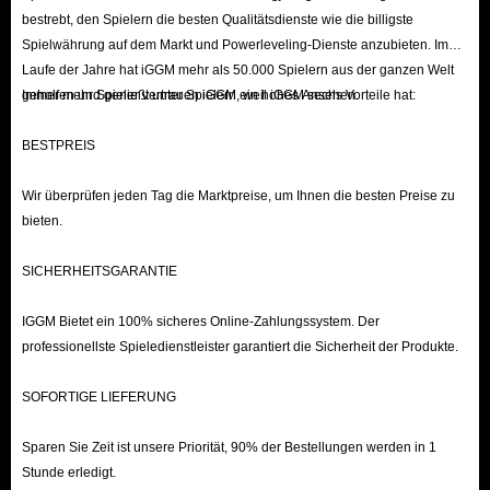
bestrebt, den Spielern die besten Qualitätsdienste wie die billigste
Spielwährung auf dem Markt und Powerleveling-Dienste anzubieten. Im
Laufe der Jahre hat iGGM mehr als 50.000 Spielern aus der ganzen Welt
geholfen und genießt unter Spielern ein hohes Ansehen.
Immer mehr Spieler vertrauen iGGM, weil iGGM sechs Vorteile hat:
BESTPREIS
Wir überprüfen jeden Tag die Marktpreise, um Ihnen die besten Preise zu
bieten.
SICHERHEITSGARANTIE
IGGM Bietet ein 100% sicheres Online-Zahlungssystem. Der
professionellste Spieledienstleister garantiert die Sicherheit der Produkte.
SOFORTIGE LIEFERUNG
Sparen Sie Zeit ist unsere Priorität, 90% der Bestellungen werden in 1
Stunde erledigt.