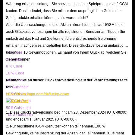
wenn Sie eine abgeschlossen haben, dürfen Sie sie nicht mehr wiederholen.
Währung erhalten, solange Sie spezielle, beliebte Spielprodukte auf IGGM
Belohnungen bestehen oft aus Kaurischnecken, Salbei (Währung für den
kaufen. Das bedeutet, dass Sie mit nur dem ursprünglichen Geld mehr
Spielprodukte erhalten können, also warum nicht?
Shop) und neuer Ausrüstung oder Waffen.
Aber die Überraschungen dieser Aktion hören hier nicht auf. IGGM bietet
*Tägliche Quests
auch Glücksradverlosungen für alle registrierten Benutzer an. Tippen Sie
Tägliche Aktivitätsquests sind eine großartige Möglichkeit, an jedem Tag,
einfach auf das Rad und Sie können die entsprechende Belohnung
an dem Sie das Spiel spielen, schnelle Belohnungen zu verdienen.
erhalten, nachdem es angehalten hat. Diese Glücksverlosung umfasst die
Es gibt mehrere tägliche Quests, die jeweils nützliche Belohnungen wie
folgenden 10 Gewinnoptionen. Es hängt von Ihrem Glück ab, welchen Sie
3 % Code
ziehen können!
5 % Code
EXP, Kaurischnecken und verschiedene Materialien gewähren. Durch das
8 % Code
Abschließen dieser Quests erhältst du Aktivität, und wenn du genug
10 % Code
Aktivität gesammelt hast, kannst du Aktivitätsbelohnungspakete öffnen, die
20 % Code
Nehmen Sie an dieser Glücksradverlosung auf der Veranstaltungsseite
aus Bonusgegenständen bestehen.
5 $ Gutschein
teil:
10 $ Gutschein
https://www.iggm.com/de/lucky-draw
Sie können jeden Tag bis zu fünf Aktivitätsbelohnungspakete freischalten,
20 $ Gutschein
und jedes Paket besteht aus verschiedenen Belohnungen und kostet auch
50 $ Gutschein
eine unterschiedliche Menge an Aktivität.
1. Diese Glücksradverlosung beginnt am 23. Dezember 2024 (UTC-08:00)
100 $ Gutschein
und endet am 1. Januar 2025 (UTC-08:00).
2. Nur registrierte IGGM-Benutzer können teilnehmen. 100 %
Warum sollten wir Chimeraland Cowrie bei
Gewinnquote, keine Begrenzung der Anzahl der Teilnahmen. 3. Je mehr