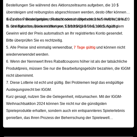
IGGM.com kaufen?
Bestellungen Sie während des Aktionszeitraums aufgeben, die 10 $
übersteigen und reibungslos abgeschlossen werden, desto öfter können
Als neues Spiel finden es Spieler vielleicht interessanter, die obige Methode
Sie ziehen. Bestellungen, die nicht normal abgeschlossen werden, wie z.
4. Zu den Preisen gehören Rabattcodes im Wert von 3 %/5 %/8 %/10 %/20
zu verwenden, um Cowrie zu farmen, wenn sie Chimeraland zum ersten
B. Streitigkeiten, Rückerstattungen, Erstattungen usw., sind ungültig.
% und Rabattcoupons im Wert von 5 $/10 $/20 $/50 $/100 $. Nach dem
Mal betreten, aber wenn Sie schnell große Erfolge und Vergnügen erzielen
Gewinn wird der Preis automatisch an Ihr registriertes Konto gesendet.
Bitte überprüfen Sie es rechtzeitig.
möchten, sollten Sie Chimeraland Cowrie besser direkt bei IGGM.com
5. Alle Preise sind einmalig verwendbar,
7 Tage gültig
und können nicht
kaufen. was am zeit- und arbeitssparendsten ist.
wiederverwendet werden.
Wir bieten 100% sichere Chimeraland Cowrie zum Verkauf an und Ihre ist
6. Wenn der Nennwert Ihres Rabattcoupons höher ist als der tatsächliche
geschützt. Und wir bieten auch viele Rabatte, damit Sie günstig
Produktpreis, müssen Sie nur die Bearbeitungsgebühr bezahlen, die IGGM
Chimeraland Cowrie kaufen können. Die überwiegende Mehrheit der
nicht übernimmt.
7. Diese Lotterie ist echt und gültig. Bei Problemen liegt das endgültige
Bestellungen kann in 10 Minuten oder weniger ausgeführt werden. Dies
Auslegungsrecht bei IGGM.
verdanken wir unserem umfangreichen Lagerbestand und unserer
Kurz gesagt, nutzen Sie die Gelegenheit, mitzumachen. Mit der IGGM-
erstklassigen Arbeitseffizienz.
Weihnachtsaktion 2024 können Sie nicht nur die günstigsten
Spieleprodukte erhalten, sondern auch ein entspannteres Spielerlebnis
Wenn Sie jetzt sehr daran interessiert sind, heißt IGGM.com Sie jederzeit
genießen, das Ihren Prozess der Beherrschung der Spielewelt
beschleunigt! Wir freuen uns auf Ihren Besuch hier!
willkommen, Chimeraland Cowrie zu kaufen.