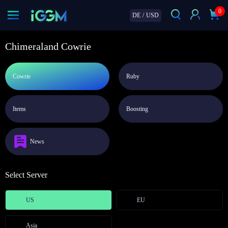
0
DE
/
USD
Chimeraland Cowrie
Cowrie
Ruby
Items
Boosting
News
Select Server
US
EU
Asia