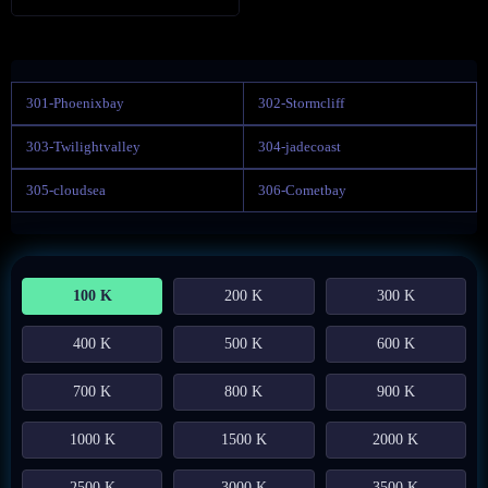
301-Phoenixbay
302-Stormcliff
303-Twilightvalley
304-jadecoast
305-cloudsea
306-Cometbay
100 K
200 K
300 K
400 K
500 K
600 K
700 K
800 K
900 K
1000 K
1500 K
2000 K
2500 K
3000 K
3500 K