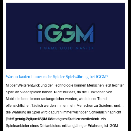
Warum kaufen immer mehr Spieler Spielwährung bei iGGM?
Mit der Weiterentwicklung der Technologie können Menschen jetzt leichter
Spaß an Videospielen haben. Nicht nur das, da die Funktionen von
Mobiltelefonen immer umfangreicher werden, wird dieser Trend
offensichtlicher. Täglich werden immer mehr Menschen zu Spielern, und
die Währung im Spiel wird dadurch immer wichtiger. Schließlich hat nicht
jeder genug Zeit, um Spielwährung im Spiel zu verdienen.
Die Entstehung von iGGM löste dieses Problem schließlich. Als
Spieleanbieter eines Drittanbieters mit langjähriger Erfahrung ist iGGM