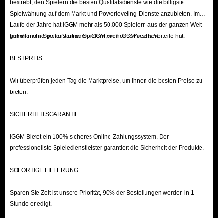
bestrebt, den Spielern die besten Qualitätsdienste wie die billigste
Spielwährung auf dem Markt und Powerleveling-Dienste anzubieten. Im
Laufe der Jahre hat iGGM mehr als 50.000 Spielern aus der ganzen Welt
geholfen und genießt unter Spielern ein hohes Ansehen.
Immer mehr Spieler vertrauen iGGM, weil iGGM sechs Vorteile hat:
BESTPREIS
Wir überprüfen jeden Tag die Marktpreise, um Ihnen die besten Preise zu
bieten.
SICHERHEITSGARANTIE
IGGM Bietet ein 100% sicheres Online-Zahlungssystem. Der
professionellste Spieledienstleister garantiert die Sicherheit der Produkte.
SOFORTIGE LIEFERUNG
Sparen Sie Zeit ist unsere Priorität, 90% der Bestellungen werden in 1
Stunde erledigt.