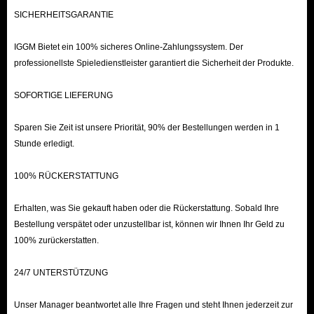
beantworten.
SICHERHEITSGARANTIE
IGGM Bietet ein 100% sicheres Online-Zahlungssystem. Der
Kurz gesagt, mit seiner langjährigen Erfahrung im Produkthandel ist
professionellste Spieledienstleister garantiert die Sicherheit der Produkte.
IGGM.com für die meisten Spieler der beste Ort, um Carnival Tycoon-
Karten zu kaufen. Günstige Preise, superschnelle Lieferung, perfekte
SOFORTIGE LIEFERUNG
Rückerstattungsrichtlinie und 24/7-Reaktionszeit sind die Hauptgründe,
Sparen Sie Zeit ist unsere Priorität, 90% der Bestellungen werden in 1
warum Sie sich für uns entscheiden sollten. Worauf warten Sie also noch?
Stunde erledigt.
Beeilen Sie sich und kaufen Sie Ihre Lieblingsaufkleber!
100% RÜCKERSTATTUNG
So erhalten Sie Carnival Tycoon-Aufkleber auf
IGGM.com
Erhalten, was Sie gekauft haben oder die Rückerstattung. Sobald Ihre
Bestellung verspätet oder unzustellbar ist, können wir Ihnen Ihr Geld zu
Wählen Sie die gewünschten Karten aus und klicken Sie auf „In den
100% zurückerstatten.
Warenkorb“.
24/7 UNTERSTÜTZUNG
Nachdem Sie alle benötigten Aufkleber bestellt haben, klicken Sie auf
„Zur Kasse“.
Unser Manager beantwortet alle Ihre Fragen und steht Ihnen jederzeit zur