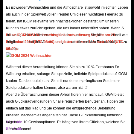
Was macht man mit dem Sammeln von Carnival
Tycoon-Karten?
Es ist wieder Weihnachten und die Atmosphäre ist sowohl im echten Leben
als auch in der Spielwelt voller Freude! Um diesen wichtigen Feiertag zu
feiern, hat IGGM relevante Weihnachtsaktionen gestartet, um unseren
Alben vervollständigen: Durch das Sammeln von Stickern werden
Kunden etwas zurückzugeben, die uns immer unterstützt haben. Wenn Sie
saisonale Alben so schnell wie möglich gefüllt und durch das
mit wenig Geld Großes erreichen möchten, nehmen Sie bitte so schnell wie
Diese IGGM 2024 Weihnachtsglücksradverlosung beginnt am 23.
Vervollständigen von Albumsets werden wertvolle Belohnungen
möglich während der Veranstaltung teil, um die meisten Einkaufsrabatte zu
Dezember 2024 (UTC-08:00) und dauert bis zum 1. Januar 2025 (UTC-
freigeschaltet, mit denen Sie Ihren Themenpark erweitern und
erhalten!
08:00).
verbessern können.
Sticker tauschen: Sie können Ihre Karten auch mit anderen Spielern
Während dieser Veranstaltung können Sie bis zu 10 % Extrabonus für
tauschen, wodurch es einfacher wird, die benötigten Carnival Tycoon-
Währung erhalten, solange Sie spezielle, beliebte Spielprodukte auf IGGM
Karten zu erhalten, während Sie mit der Spielgemeinschaft
kaufen. Das bedeutet, dass Sie mit nur dem ursprünglichen Geld mehr
Spielprodukte erhalten können, also warum nicht?
interagieren.
Aber die Überraschungen dieser Aktion hören hier nicht auf. IGGM bietet
Indem Sie Sticker strategisch sammeln und verwenden, können Sie Ihren
auch Glücksradverlosungen für alle registrierten Benutzer an. Tippen Sie
Fortschritt in Carnival Tycoon maximieren.
einfach auf das Rad und Sie können die entsprechende Belohnung
erhalten, nachdem es angehalten hat. Diese Glücksverlosung umfasst die
Verschiedene Möglichkeiten, in Carnival Tycoon
folgenden 10 Gewinnoptionen. Es hängt von Ihrem Glück ab, welchen Sie
3 % Code
ziehen können!
5 % Code
an Sticker zu kommen