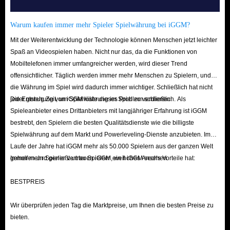
werden, erhalten Sie außerdem bis zu 5 % Rabatt auf Aufkleber – ein
garantiertes Preis-Leistungs-Verhältnis!
Warum kaufen immer mehr Spieler Spielwährung bei iGGM?
Normalerweise erhalten Sie Ihre gekauften Karten kurz nach Abschluss der
Mit der Weiterentwicklung der Technologie können Menschen jetzt leichter
Spaß an Videospielen haben. Nicht nur das, da die Funktionen von
Zahlung. Da IGGM.com einen sicheren und legalen Lieferanten für
Mobiltelefonen immer umfangreicher werden, wird dieser Trend
Carnival Tycoon-Aufkleber hat, können Sie auf unserer Website immer die
offensichtlicher. Täglich werden immer mehr Menschen zu Spielern, und
Karten kaufen, die Sie benötigen. Wenn Sie mit der Bezahlung der
die Währung im Spiel wird dadurch immer wichtiger. Schließlich hat nicht
Bestellung beginnen, benachrichtigt uns das System, dass wir
jeder genug Zeit, um Spielwährung im Spiel zu verdienen.
Die Entstehung von iGGM löste dieses Problem schließlich. Als
Lagerbestände zum Versand haben. Nach Zahlungseingang bestätigen wir
Spieleanbieter eines Drittanbieters mit langjähriger Erfahrung ist iGGM
bestrebt, den Spielern die besten Qualitätsdienste wie die billigste
die Bestellung umgehend und die vorbereiteten Aufkleber werden
Spielwährung auf dem Markt und Powerleveling-Dienste anzubieten. Im
umgehend an den Kunden gesendet.
Laufe der Jahre hat iGGM mehr als 50.000 Spielern aus der ganzen Welt
Wenn wir Ihre Waren aufgrund unerwarteter Umstände nicht rechtzeitig
geholfen und genießt unter Spielern ein hohes Ansehen.
Immer mehr Spieler vertrauen iGGM, weil iGGM sechs Vorteile hat:
versenden können, können Sie auch durch unsere Rückerstattungsrichtlinie
geschützt werden! Sie können jederzeit vor dem Versand eine
BESTPREIS
Rückerstattung beantragen, um die Sicherheit Ihres Eigentums zu
Wir überprüfen jeden Tag die Marktpreise, um Ihnen die besten Preise zu
gewährleisten. Wenn Sie Fragen zu Ihrer Bestellung haben, wird unser
bieten.
rund um die Uhr verfügbarer Kundendienst Ihre Fragen jederzeit