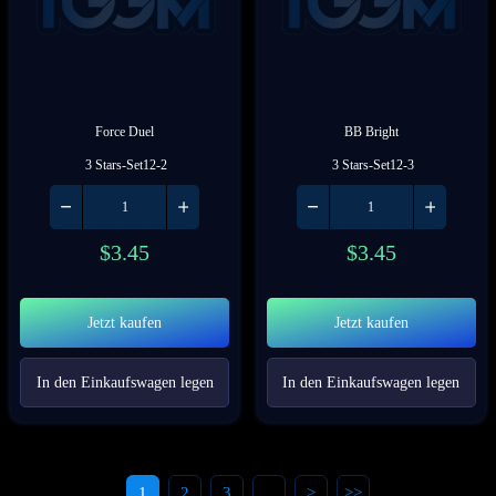
Force Duel
BB Bright
 3 Stars-Set12-2
 3 Stars-Set12-3
$
3.45
$
3.45
Jetzt kaufen
Jetzt kaufen
In den Einkaufswagen legen
In den Einkaufswagen legen
1
2
3
...
>
>>