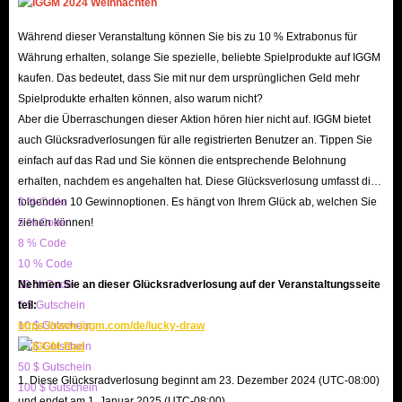
legendary players you desire, ensuring you gain a
competitive edge right from the start of every season!
Während dieser Veranstaltung können Sie bis zu 10 % Extrabonus für
Währung erhalten, solange Sie spezielle, beliebte Spielprodukte auf IGGM
NBA 2K Overview
kaufen. Das bedeutet, dass Sie mit nur dem ursprünglichen Geld mehr
Spielprodukte erhalten können, also warum nicht?
As the world's most popular basketball simulation game
Aber die Überraschungen dieser Aktion hören hier nicht auf. IGGM bietet
auch Glücksradverlosungen für alle registrierten Benutzer an. Tippen Sie
series, NBA 2K utilizes upgraded ProPLAY technology and
einfach auf das Rad und Sie können die entsprechende Belohnung
a smarter AI tactical system to capture every minute detail
erhalten, nachdem es angehalten hat. Diese Glücksverlosung umfasst die
of professional basketball action with stunning realism.
folgenden 10 Gewinnoptionen. Es hängt von Ihrem Glück ab, welchen Sie
3 % Code
Players can dive into MyCAREER mode to write their own
ziehen können!
5 % Code
basketball legend, or collect player cards spanning
8 % Code
10 % Code
different eras in MyTEAM mode to assemble a dream team,
20 % Code
Nehmen Sie an dieser Glücksradverlosung auf der Veranstaltungsseite
offering all basketball enthusiasts a highly competitive
5 $ Gutschein
teil:
virtual arena.
10 $ Gutschein
https://www.iggm.com/de/lucky-draw
As a manager or player hungry for victory, you will face
20 $ Gutschein
50 $ Gutschein
countless critical moments that determine success or
1. Diese Glücksradverlosung beginnt am 23. Dezember 2024 (UTC-08:00)
100 $ Gutschein
failure, and having an ample reserve of resources is the
und endet am 1. Januar 2025 (UTC-08:00).