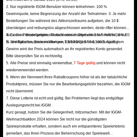
very first step on your journey toward Hall of Fame.
2. Nur registrierte IGGM-Benutzer können teilnehmen. 100 %
Gewinnquote, keine Begrenzung der Anzahl der Teilnahmen. 3. Je mehr
Bestellungen Sie während des Aktionszeitraums aufgeben, die 10 $
übersteigen und reibungslos abgeschlossen werden, desto öfter können
Sie ziehen. Bestellungen, die nicht normal abgeschlossen werden, wie z.
4. Zu den Preisen gehören Rabattcodes im Wert von 3 %/5 %/8 %/10 %/20
B. Streitigkeiten, Rückerstattungen, Erstattungen usw., sind ungültig.
% und Rabattcoupons im Wert von 5 $/10 $/20 $/50 $/100 $. Nach dem
Gewinn wird der Preis automatisch an Ihr registriertes Konto gesendet.
Bitte überprüfen Sie es rechtzeitig.
5. Alle Preise sind einmalig verwendbar,
7 Tage gültig
und können nicht
wiederverwendet werden.
6. Wenn der Nennwert Ihres Rabattcoupons höher ist als der tatsächliche
Produktpreis, müssen Sie nur die Bearbeitungsgebühr bezahlen, die IGGM
nicht übernimmt.
7. Diese Lotterie ist echt und gültig. Bei Problemen liegt das endgültige
Auslegungsrecht bei IGGM.
Kurz gesagt, nutzen Sie die Gelegenheit, mitzumachen. Mit der IGGM-
Weihnachtsaktion 2024 können Sie nicht nur die günstigsten
Spieleprodukte erhalten, sondern auch ein entspannteres Spielerlebnis
genießen, das Ihren Prozess der Beherrschung der Spielewelt