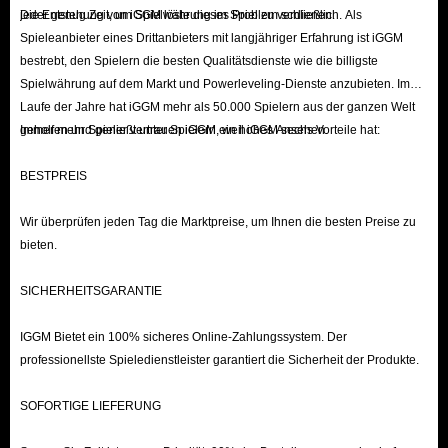
jeder genug Zeit, um Spielwährung im Spiel zu verdienen.
Die Entstehung von iGGM löste dieses Problem schließlich. Als
Spieleanbieter eines Drittanbieters mit langjähriger Erfahrung ist iGGM
bestrebt, den Spielern die besten Qualitätsdienste wie die billigste
Spielwährung auf dem Markt und Powerleveling-Dienste anzubieten. Im
Laufe der Jahre hat iGGM mehr als 50.000 Spielern aus der ganzen Welt
geholfen und genießt unter Spielern ein hohes Ansehen.
Immer mehr Spieler vertrauen iGGM, weil iGGM sechs Vorteile hat:
BESTPREIS
Wir überprüfen jeden Tag die Marktpreise, um Ihnen die besten Preise zu
bieten.
SICHERHEITSGARANTIE
IGGM Bietet ein 100% sicheres Online-Zahlungssystem. Der
professionellste Spieledienstleister garantiert die Sicherheit der Produkte.
SOFORTIGE LIEFERUNG