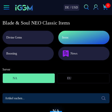
0
DE
/
USD
Blade & Soul NEO Classic Items
Divine Gems
Items
Boosting
News
Server
NA
EU
NA