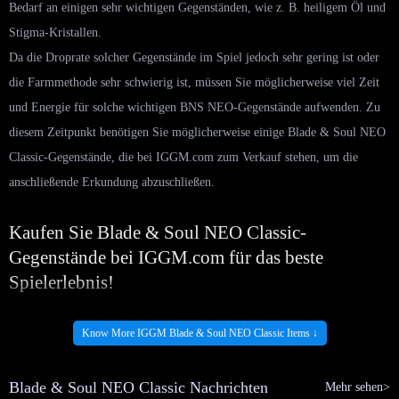
Bedarf an einigen sehr wichtigen Gegenständen, wie z. B. heiligem Öl und
Stigma-Kristallen.
Da die Droprate solcher Gegenstände im Spiel jedoch sehr gering ist oder
die Farmmethode sehr schwierig ist, müssen Sie möglicherweise viel Zeit
und Energie für solche wichtigen BNS NEO-Gegenstände aufwenden. Zu
diesem Zeitpunkt benötigen Sie möglicherweise einige Blade & Soul NEO
Classic-Gegenstände, die bei IGGM.com zum Verkauf stehen, um die
anschließende Erkundung abzuschließen.
Kaufen Sie Blade & Soul NEO Classic-
Gegenstände bei IGGM.com für das beste
Spielerlebnis!
Wenn Sie bei Blade & Soul NEO Classic auf einen Mangel an Artikeln
Know More IGGM Blade & Soul NEO Classic Items ↓
stoßen und den besten Shop auswählen, müssen Sie als Erstes die
Liefergeschwindigkeit und den Artikelbestand berücksichtigen, da Ihnen
Blade & Soul NEO Classic Nachrichten
Mehr sehen>
dies das quälende Warten im Spiel erspart. Die auf IGGM.com zum