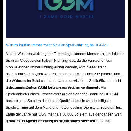
Warum kaufen immer mehr Spieler Spielwährung bei iGGM?
Mit der Weiterentwicklung der Technologie können Menschen jetzt leichter
Spaß an Videospielen haben. Nicht nur das, da die Funktionen von
Mobiltelefonen immer umfangreicher werden, wird dieser Trend
offensichtlicher. Täglich werden immer mehr Menschen zu Spielern, und
die Währung im Spiel wird dadurch immer wichtiger. Schließlich hat nicht
jeder genug Zeit, um Spielwährung im Spiel zu verdienen.
Die Entstehung von iGGM löste dieses Problem schließlich. Als
Spieleanbieter eines Drittanbieters mit langjähriger Erfahrung ist iGGM
bestrebt, den Spielern die besten Qualitätsdienste wie die billigste
Spielwährung auf dem Markt und Powerleveling-Dienste anzubieten. Im
Laufe der Jahre hat iGGM mehr als 50.000 Spielern aus der ganzen Welt
geholfen und genießt unter Spielern ein hohes Ansehen.
Immer mehr Spieler vertrauen iGGM, weil iGGM sechs Vorteile hat: