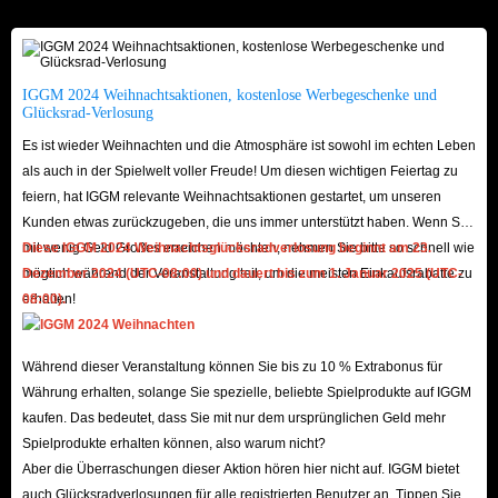
Verkauf stehenden BNS NEO-Artikel erfüllen diese beiden Bedingungen
vollständig.
Darüber hinaus bietet IGGM.com Ihnen auch die günstigsten Blade & Soul
IGGM 2024 Weihnachtsaktionen, kostenlose Werbegeschenke und
Glücksrad-Verlosung
NEO Classic-Artikel, damit Sie das beste Spielerlebnis zu den geringsten
Es ist wieder Weihnachten und die Atmosphäre ist sowohl im echten Leben
Kosten erhalten. Darüber hinaus erhalten Sie an einigen Feiertagen oder am
als auch in der Spielwelt voller Freude! Um diesen wichtigen Feiertag zu
Black Friday auch Gutscheincodes mit großen Rabatten, die von
feiern, hat IGGM relevante Weihnachtsaktionen gestartet, um unseren
IGGM.com verteilt werden, wodurch die zum Verkauf stehenden BNS
Kunden etwas zurückzugeben, die uns immer unterstützt haben. Wenn Sie
NEO-Artikel kostengünstiger werden.
mit wenig Geld Großes erreichen möchten, nehmen Sie bitte so schnell wie
Diese IGGM 2024 Weihnachtsglücksradverlosung beginnt am 23.
möglich während der Veranstaltung teil, um die meisten Einkaufsrabatte zu
Dezember 2024 (UTC-08:00) und dauert bis zum 1. Januar 2025 (UTC-
Wenn Sie interessiert sind, können Sie hier gerne den VIP-Rängen
erhalten!
08:00).
beitreten und jederzeit bis zu 5 % Rabatt auf Blade & Soul NEO Classic-
Artikel erhalten! Oder Sie können auch mit Ihren eigenen Talenten im
Während dieser Veranstaltung können Sie bis zu 10 % Extrabonus für
IGGM.com-Partnerprogramm etwas Geld verdienen.
Währung erhalten, solange Sie spezielle, beliebte Spielprodukte auf IGGM
Natürlich basiert IGGM.com nicht nur auf der extrem hohen
kaufen. Das bedeutet, dass Sie mit nur dem ursprünglichen Geld mehr
Kosteneffizienz der zum Verkauf stehenden Blade & Soul NEO Classic-
Spielprodukte erhalten können, also warum nicht?
Artikel, sondern bietet auch qualitativ hochwertige Dienstleistungen.
Aber die Überraschungen dieser Aktion hören hier nicht auf. IGGM bietet
Zunächst einmal gibt es mehrere sichere Zahlungsmethoden und
auch Glücksradverlosungen für alle registrierten Benutzer an. Tippen Sie