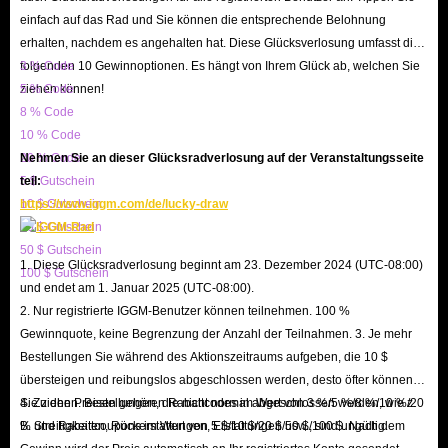
einfach auf das Rad und Sie können die entsprechende Belohnung
Verschlüsselungsmechanismen, um alle Ihre Transaktionen zu schützen,
erhalten, nachdem es angehalten hat. Diese Glücksverlosung umfasst die
und IGGM.com garantiert, dass alle von Ihnen eingegebenen persönlichen
folgenden 10 Gewinnoptionen. Es hängt von Ihrem Glück ab, welchen Sie
3 % Code
Daten nicht für andere Zwecke verwendet werden.
ziehen können!
5 % Code
8 % Code
Egal, ob Sie die hohe Kosteneffizienz der BNS NEO-Artikel oder einen
10 % Code
20 % Code
Nehmen Sie an dieser Glücksradverlosung auf der Veranstaltungsseite
hochwertigen Kundenservice benötigen, IGGM.com kann Sie
5 $ Gutschein
teil:
zufriedenstellen und ist bestrebt, das Beste zu geben. Wir freuen uns auf
10 $ Gutschein
https://www.iggm.com/de/lucky-draw
Ihren Besuch hier!
20 $ Gutschein
50 $ Gutschein
1. Diese Glücksradverlosung beginnt am 23. Dezember 2024 (UTC-08:00)
100 $ Gutschein
und endet am 1. Januar 2025 (UTC-08:00).
2. Nur registrierte IGGM-Benutzer können teilnehmen. 100 %
Gewinnquote, keine Begrenzung der Anzahl der Teilnahmen. 3. Je mehr
Bestellungen Sie während des Aktionszeitraums aufgeben, die 10 $
übersteigen und reibungslos abgeschlossen werden, desto öfter können
Sie ziehen. Bestellungen, die nicht normal abgeschlossen werden, wie z.
4. Zu den Preisen gehören Rabattcodes im Wert von 3 %/5 %/8 %/10 %/20
B. Streitigkeiten, Rückerstattungen, Erstattungen usw., sind ungültig.
% und Rabattcoupons im Wert von 5 $/10 $/20 $/50 $/100 $. Nach dem