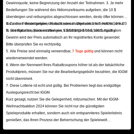
Gewinnquote, keine Begrenzung der Anzahl der Teilnahmen. 3. Je mehr
Bestellungen Sie während des Aktionszeitraums aufgeben, die 10 $
übersteigen und reibungslos abgeschlossen werden, desto öfter können
Sie ziehen. Bestellungen, die nicht normal abgeschlossen werden, wie z.
4. Zu den Preisen gehören Rabattcodes im Wert von 3 %/5 %/8 %/10 %/20
B. Streitigkeiten, Rückerstattungen, Erstattungen usw., sind ungültig.
% und Rabattcoupons im Wert von 5 $/10 $/20 $/50 $/100 $. Nach dem
Gewinn wird der Preis automatisch an Ihr registriertes Konto gesendet.
Bitte überprüfen Sie es rechtzeitig.
5. Alle Preise sind einmalig verwendbar,
7 Tage gültig
und können nicht
wiederverwendet werden.
6. Wenn der Nennwert Ihres Rabattcoupons höher ist als der tatsächliche
Produktpreis, müssen Sie nur die Bearbeitungsgebühr bezahlen, die IGGM
nicht übernimmt.
7. Diese Lotterie ist echt und gültig. Bei Problemen liegt das endgültige
Auslegungsrecht bei IGGM.
Kurz gesagt, nutzen Sie die Gelegenheit, mitzumachen. Mit der IGGM-
Weihnachtsaktion 2024 können Sie nicht nur die günstigsten
Spieleprodukte erhalten, sondern auch ein entspannteres Spielerlebnis
genießen, das Ihren Prozess der Beherrschung der Spielewelt
beschleunigt! Wir freuen uns auf Ihren Besuch hier!