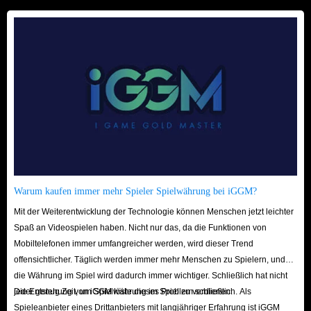
Warum kaufen immer mehr Spieler Spielwährung bei iGGM?
Mit der Weiterentwicklung der Technologie können Menschen jetzt leichter
Spaß an Videospielen haben. Nicht nur das, da die Funktionen von
Mobiltelefonen immer umfangreicher werden, wird dieser Trend
offensichtlicher. Täglich werden immer mehr Menschen zu Spielern, und
die Währung im Spiel wird dadurch immer wichtiger. Schließlich hat nicht
jeder genug Zeit, um Spielwährung im Spiel zu verdienen.
Die Entstehung von iGGM löste dieses Problem schließlich. Als
Spieleanbieter eines Drittanbieters mit langjähriger Erfahrung ist iGGM