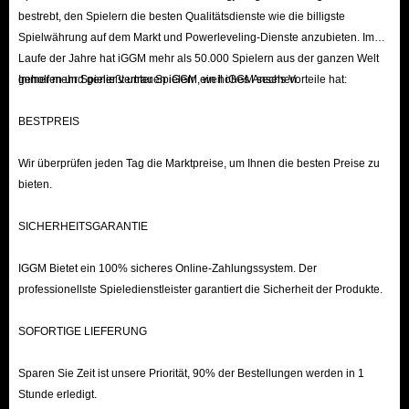
bestrebt, den Spielern die besten Qualitätsdienste wie die billigste
Spielwährung auf dem Markt und Powerleveling-Dienste anzubieten. Im
Laufe der Jahre hat iGGM mehr als 50.000 Spielern aus der ganzen Welt
geholfen und genießt unter Spielern ein hohes Ansehen.
Immer mehr Spieler vertrauen iGGM, weil iGGM sechs Vorteile hat:
BESTPREIS
Wir überprüfen jeden Tag die Marktpreise, um Ihnen die besten Preise zu
bieten.
SICHERHEITSGARANTIE
IGGM Bietet ein 100% sicheres Online-Zahlungssystem. Der
professionellste Spieledienstleister garantiert die Sicherheit der Produkte.
SOFORTIGE LIEFERUNG
Sparen Sie Zeit ist unsere Priorität, 90% der Bestellungen werden in 1
Stunde erledigt.