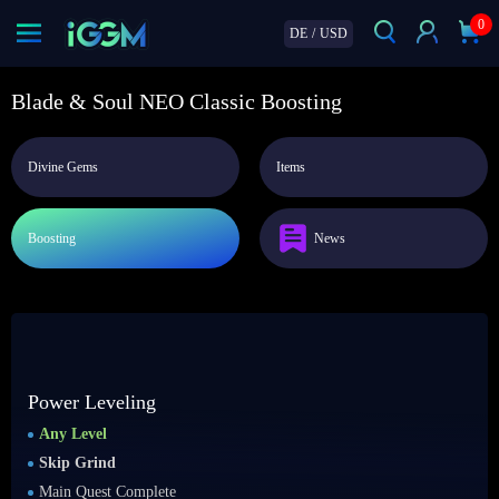
0
DE
/
USD
Blade & Soul NEO Classic Boosting
Divine Gems
Items
Boosting
News
Power Leveling
Any Level
Skip Grind
Main Quest Complete