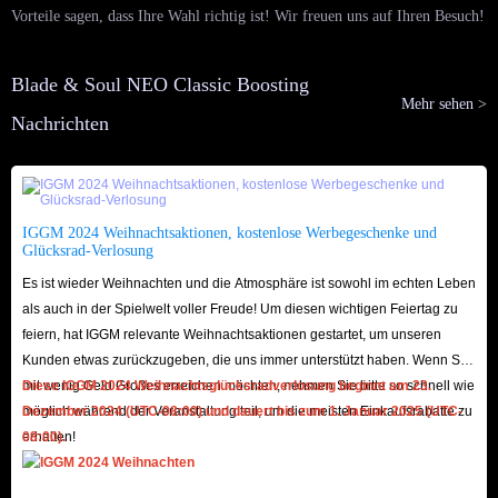
Vorteile sagen, dass Ihre Wahl richtig ist! Wir freuen uns auf Ihren Besuch!
Blade & Soul NEO Classic Boosting
Mehr sehen >
Nachrichten
IGGM 2024 Weihnachtsaktionen, kostenlose Werbegeschenke und
Glücksrad-Verlosung
Es ist wieder Weihnachten und die Atmosphäre ist sowohl im echten Leben
als auch in der Spielwelt voller Freude! Um diesen wichtigen Feiertag zu
feiern, hat IGGM relevante Weihnachtsaktionen gestartet, um unseren
Kunden etwas zurückzugeben, die uns immer unterstützt haben. Wenn Sie
mit wenig Geld Großes erreichen möchten, nehmen Sie bitte so schnell wie
Diese IGGM 2024 Weihnachtsglücksradverlosung beginnt am 23.
möglich während der Veranstaltung teil, um die meisten Einkaufsrabatte zu
Dezember 2024 (UTC-08:00) und dauert bis zum 1. Januar 2025 (UTC-
erhalten!
08:00).