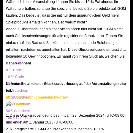
Während dieser Veranstaltung können Sie bis zu 10 % Extrabonus für
Währung erhalten, solange Sie spezielle, beliebte Spielprodukte auf IGGM
kaufen. Das bedeutet, dass Sie mit nur dem ursprünglichen Geld mehr
Spielprodukte erhalten können, also warum nicht?
Aber die Überraschungen dieser Aktion hören hier nicht auf. IGGM bietet
auch Glücksradverlosungen für alle registrierten Benutzer an. Tippen Sie
einfach auf das Rad und Sie können die entsprechende Belohnung
erhalten, nachdem es angehalten hat. Diese Glücksverlosung umfasst die
folgenden 10 Gewinnoptionen. Es hängt von Ihrem Glück ab, welchen Sie
3 % Code
ziehen können!
5 % Code
8 % Code
10 % Code
20 % Code
Nehmen Sie an dieser Glücksradverlosung auf der Veranstaltungsseite
5 $ Gutschein
teil:
10 $ Gutschein
https://www.iggm.com/de/lucky-draw
20 $ Gutschein
50 $ Gutschein
1. Diese Glücksradverlosung beginnt am 23. Dezember 2024 (UTC-08:00)
100 $ Gutschein
und endet am 1. Januar 2025 (UTC-08:00).
2. Nur registrierte IGGM-Benutzer können teilnehmen. 100 %