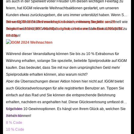
als auch in der Spielwelt voller Freude! Um diesen wichtigen Feiertag zu
eingeben –
Shopping ohne Limits!
feiern, hat IGGM relevante Weihnachtsaktionen gestartet, um unseren
Erfolgt die Lieferung schnell?
Kunden etwas zurückzugeben, die uns immer unterstützt haben. Wenn Sie
IGGM verfügt über einen großen Vorrat an ArcheAge WAR Gold.
mit wenig Geld Großes erreichen möchten, nehmen Sie bitte so schnell wie
Diese IGGM 2024 Weihnachtsglücksradverlosung beginnt am 23.
möglich während der Veranstaltung teil, um die meisten Einkaufsrabatte zu
Dezember 2024 (UTC-08:00) und dauert bis zum 1. Januar 2025 (UTC-
Unabhängig von der Bestellmenge garantieren wir eine schnelle Lieferung,
erhalten!
08:00).
damit Ihr Spielfortschritt nicht ins Stocken gerät. In der Regel erhalten Sie
Ihr Gold innerhalb von
wenigen Minuten
nach der Bestellung.
Ist das In-Game-Geld hier am günstigsten?
Während dieser Veranstaltung können Sie bis zu 10 % Extrabonus für
Währung erhalten, solange Sie spezielle, beliebte Spielprodukte auf IGGM
Ja. Das Gold auf IGGM.com ist besonders preiswert, da wir allen Spielern
kaufen. Das bedeutet, dass Sie mit nur dem ursprünglichen Geld mehr
das beste Erlebnis zum niedrigsten Preis bieten wollen. Neben den
Spielprodukte erhalten können, also warum nicht?
günstigen Grundpreisen bieten wir Feiertags-Promotions,
VIP-Rabatte
Aber die Überraschungen dieser Aktion hören hier nicht auf. IGGM bietet
von bis zu 5 %
und ein Affiliate-Programm an, mit dem Sie zusätzlich
auch Glücksradverlosungen für alle registrierten Benutzer an. Tippen Sie
einfach auf das Rad und Sie können die entsprechende Belohnung
sparen können.
erhalten, nachdem es angehalten hat. Diese Glücksverlosung umfasst die
Welche Server werden unterstützt?
folgenden 10 Gewinnoptionen. Es hängt von Ihrem Glück ab, welchen Sie
3 % Code
Wir unterstützen Spieler auf verschiedenen Servern, einschließlich
ziehen können!
5 % Code
Guedelon
und
Ewyn
, sodass Spieler weltweit von unserem Service
8 % Code
profitieren können.
10 % Code