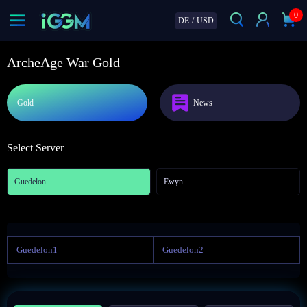
0
DE
/
USD
ArcheAge War Gold
Gold
News
Select Server
Guedelon
Ewyn
Guedelon1
Guedelon2