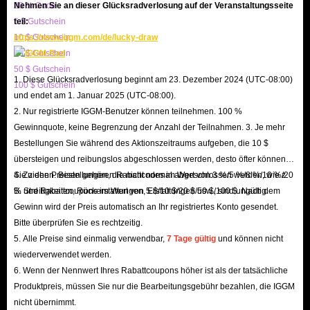
20 % Code
Nehmen Sie an dieser Glücksradverlosung auf der Veranstaltungsseite
Warum muss ich meinen Charakternamen angeben?
5 $ Gutschein
teil:
Um sicherzustellen, dass das Gold präzise beim richtigen Spieler ankommt,
10 $ Gutschein
https://www.iggm.com/de/lucky-draw
benötigen wir Ihren Charakternamen. Dies dient der Sicherheit und
20 $ Gutschein
Verifizierung. Ihre persönlichen Daten sind bei uns sicher und werden
50 $ Gutschein
1. Diese Glücksradverlosung beginnt am 23. Dezember 2024 (UTC-08:00)
100 $ Gutschein
ausschließlich für die Transaktion verwendet.
und endet am 1. Januar 2025 (UTC-08:00).
2. Nur registrierte IGGM-Benutzer können teilnehmen. 100 %
ArcheAge WAR Gold-Guides | Nutzen,
Gewinnquote, keine Begrenzung der Anzahl der Teilnahmen. 3. Je mehr
Verwendung & Verdienst
Bestellungen Sie während des Aktionszeitraums aufgeben, die 10 $
übersteigen und reibungslos abgeschlossen werden, desto öfter können
In
ArcheAge WAR
ist Gold die Hauptwährung für den Kauf wichtiger
Sie ziehen. Bestellungen, die nicht normal abgeschlossen werden, wie z.
4. Zu den Preisen gehören Rabattcodes im Wert von 3 %/5 %/8 %/10 %/20
B. Streitigkeiten, Rückerstattungen, Erstattungen usw., sind ungültig.
% und Rabattcoupons im Wert von 5 $/10 $/20 $/50 $/100 $. Nach dem
Güter wie Häuser, Schiffe und Ressourcen. Es wird durch Quests,
Gewinn wird der Preis automatisch an Ihr registriertes Konto gesendet.
Handelspakete oder das Besiegen von Monstern verdient. Da der Wert der
Bitte überprüfen Sie es rechtzeitig.
Währung je nach Spieleraktivität und Updates schwankt, ist Gold eine
5. Alle Preise sind einmalig verwendbar,
7 Tage gültig
und können nicht
dynamische Ressource, die für Ihren Erfolg in dieser Sandbox-Welt
wiederverwendet werden.
6. Wenn der Nennwert Ihres Rabattcoupons höher ist als der tatsächliche
entscheidend ist.
Produktpreis, müssen Sie nur die Bearbeitungsgebühr bezahlen, die IGGM
Wofür wird Gold verwendet?
nicht übernimmt.