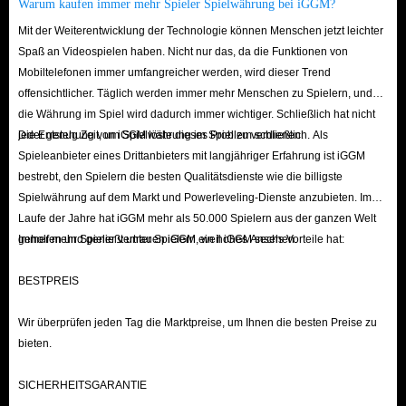
um begehrte Produkte auf dem Markt zu verkaufen.
Warum kaufen immer mehr Spieler Spielwährung bei iGGM?
Diebstahl (Risikoreich):
Sie können ungeschützte Farmen oder Schiffe
Mit der Weiterentwicklung der Technologie können Menschen jetzt leichter
plündern, riskieren dabei aber eine
Gefängnisstrafe
.
Spaß an Videospielen haben. Nicht nur das, da die Funktionen von
Mobiltelefonen immer umfangreicher werden, wird dieser Trend
Kauf bei IGGM:
Der effizienteste Weg. Tauschen Sie ein wenig
offensichtlicher. Täglich werden immer mehr Menschen zu Spielern, und
Echtgeld gegen große Mengen In-Game-Währung und überspringen Sie
die Währung im Spiel wird dadurch immer wichtiger. Schließlich hat nicht
den endlosen Grind.
jeder genug Zeit, um Spielwährung im Spiel zu verdienen.
Die Entstehung von iGGM löste dieses Problem schließlich. Als
Ob Menge, Preis oder Sicherheit –
IGGM.com
ist der führende Shop für
Spieleanbieter eines Drittanbieters mit langjähriger Erfahrung ist iGGM
bestrebt, den Spielern die besten Qualitätsdienste wie die billigste
ArcheAge WAR Gold. Zusätzlich bieten wir kostenlose Profi-Guides für
Spielwährung auf dem Markt und Powerleveling-Dienste anzubieten. Im
alle Spieler an. Probieren Sie es aus!
Laufe der Jahre hat iGGM mehr als 50.000 Spielern aus der ganzen Welt
geholfen und genießt unter Spielern ein hohes Ansehen.
Immer mehr Spieler vertrauen iGGM, weil iGGM sechs Vorteile hat:
BESTPREIS
Wir überprüfen jeden Tag die Marktpreise, um Ihnen die besten Preise zu
bieten.
SICHERHEITSGARANTIE