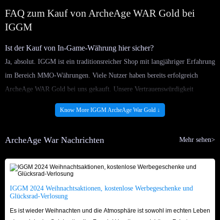
FAQ zum Kauf von ArcheAge WAR Gold bei
IGGM
Ist der Kauf von In-Game-Währung hier sicher?
Ja, absolut. IGGM ist ein traditionsreicher Shop mit langjähriger Erfahrung
im Bereich MMO-Währungen. Viele Nutzer haben bereits erfolgreich
ArcheAge WAR Gold bei uns gekauft. Unsere Vertrauenswürdigkeit
können Sie anhand echter Bewertungen auf
Trustpilot
und im
Google
Know More IGGM ArcheAge War Gold ↓
Store
überprüfen. Bis heute hat IGGM über
155.000 echte
Nutzerbewertungen
auf Trustpilot, wovon 95 % 5-Sterne-Bewertungen
ArcheAge War Nachrichten
Mehr sehen>
sind. Das ist der Grund für unser hervorragendes Rating von
4,8/5
. Dieser
erstklassige Service macht IGGM zum sichersten Ort für Ihren Goldkauf.
Kann ich eine ganz bestimmte Menge Gold kaufen?
Natürlich. IGGM bietet flexible Kaufoptionen mit vordefinierten Mengen
IGGM 2024 Weihnachtsaktionen, kostenlose Werbegeschenke und
Glücksrad-Verlosung
von 100 bis 8.000 Gold. Sollten diese Optionen nicht passen, können Sie
Es ist wieder Weihnachten und die Atmosphäre ist sowohl im echten Leben
Ihre Wunschmenge (Minimum 100) einfach manuell in das Auswahlfeld