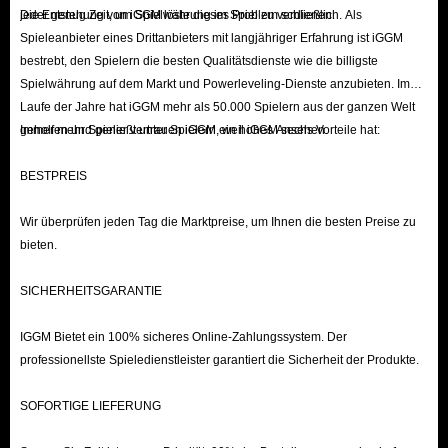
jeder genug Zeit, um Spielwährung im Spiel zu verdienen.
Die Entstehung von iGGM löste dieses Problem schließlich. Als
Throne), die versuchen, im Krieg zu vermitteln und den
Spieleanbieter eines Drittanbieters mit langjähriger Erfahrung ist iGGM
Frieden zu bewahren. Zusätzlich gibt es neutrale
bestrebt, den Spielern die besten Qualitätsdienste wie die billigste
Fraktionen, die sich aus dem Konflikt heraushalten
Spielwährung auf dem Markt und Powerleveling-Dienste anzubieten. Im
wollen. Letztlich steht ein gewaltiger Krieg bevor, in
Laufe der Jahre hat iGGM mehr als 50.000 Spielern aus der ganzen Welt
geholfen und genießt unter Spielern ein hohes Ansehen.
Immer mehr Spieler vertrauen iGGM, weil iGGM sechs Vorteile hat:
dem jede Seite für ihre Ideale und Interessen kämpft.
Die Spieler betreten das Schlachtfeld als Söldner und
BESTPREIS
setzen ihre mächtigen Fähigkeiten ein, um eine weitere
Ausbreitung des Krieges zu verhindern.
Wir überprüfen jeden Tag die Marktpreise, um Ihnen die besten Preise zu
Das Spiel legt den Fokus auf:
bieten.
Großangelegte
PvP-Schlachten
und epische
SICHERHEITSGARANTIE
Belagerungskriege.
Seekämpfe
und die Sicherung von Handelsrouten.
IGGM Bietet ein 100% sicheres Online-Zahlungssystem. Der
professionellste Spieledienstleister garantiert die Sicherheit der Produkte.
Eine atemberaubende Grafik und rasanter Kampf.
Tiefgreifende
Klassen-Anpassung
in einer riesigen,
SOFORTIGE LIEFERUNG
offenen Welt.