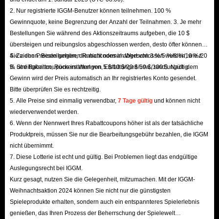
steigern.
2. Nur registrierte IGGM-Benutzer können teilnehmen. 100 %
Gewinnquote, keine Begrenzung der Anzahl der Teilnahmen. 3. Je mehr
Bestellungen Sie während des Aktionszeitraums aufgeben, die 10 $
Waffen, Reittiere und weitere Gegenstände bald
übersteigen und reibungslos abgeschlossen werden, desto öfter können
verfügbar!
Sie ziehen. Bestellungen, die nicht normal abgeschlossen werden, wie z.
4. Zu den Preisen gehören Rabattcodes im Wert von 3 %/5 %/8 %/10 %/20
B. Streitigkeiten, Rückerstattungen, Erstattungen usw., sind ungültig.
% und Rabattcoupons im Wert von 5 $/10 $/20 $/50 $/100 $. Nach dem
ArcheAge WAR bietet eine enorme Vielfalt an
Gewinn wird der Preis automatisch an Ihr registriertes Konto gesendet.
Gegenständen, darunter verschiedenste
Bitte überprüfen Sie es rechtzeitig.
Ausrüstungstypen, Verbrauchsmaterialien,
5. Alle Preise sind einmalig verwendbar,
7 Tage gültig
und können nicht
Handwerksmaterialien und spezielle Event-Token. All
wiederverwendet werden.
6. Wenn der Nennwert Ihres Rabattcoupons höher ist als der tatsächliche
diese Elemente beeinflussen direkt Ihre Kampfkraft, Ihre
Produktpreis, müssen Sie nur die Bearbeitungsgebühr bezahlen, die IGGM
wirtschaftliche Stärke und Ihren gesamten Fortschritt.
nicht übernimmt.
Einige High-Level-Items sind normalerweise nur durch
7. Diese Lotterie ist echt und gültig. Bei Problemen liegt das endgültige
extremen Zeitaufwand beim Crafting,
Auslegungsrecht bei IGGM.
Kurz gesagt, nutzen Sie die Gelegenheit, mitzumachen. Mit der IGGM-
Ressourcensammeln oder durch Spielerhandel erhältlich.
Weihnachtsaktion 2024 können Sie nicht nur die günstigsten
Sie sind unerlässlich für die Optimierung Ihrer Attribute
Spieleprodukte erhalten, sondern auch ein entspannteres Spielerlebnis
im Late-Game. Wenn Sie spezifische Waffen erhalten
genießen, das Ihren Prozess der Beherrschung der Spielewelt