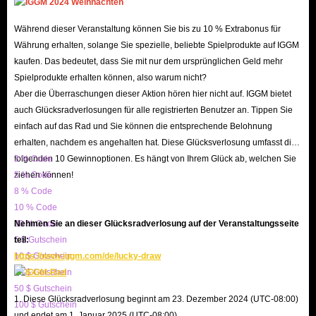
gewähren.
Während dieser Veranstaltung können Sie bis zu 10 % Extrabonus für
Holen Sie sich jetzt In-Game-Gold für die Server
Währung erhalten, solange Sie spezielle, beliebte Spielprodukte auf IGGM
Guedelon/Ewyn!
kaufen. Das bedeutet, dass Sie mit nur dem ursprünglichen Geld mehr
Spielprodukte erhalten können, also warum nicht?
Gold ist das wirtschaftliche Rückgrat im MMORPG
Aber die Überraschungen dieser Aktion hören hier nicht auf. IGGM bietet
auch Glücksradverlosungen für alle registrierten Benutzer an. Tippen Sie
ArcheAge WAR. Es dient dazu, Ausrüstung, Häuser und
einfach auf das Rad und Sie können die entsprechende Belohnung
Items freizuschalten sowie den Spielfortschritt zu
erhalten, nachdem es angehalten hat. Diese Glücksverlosung umfasst die
beschleunigen.
folgenden 10 Gewinnoptionen. Es hängt von Ihrem Glück ab, welchen Sie
3 % Code
In diesem spielergesteuerten Sandbox-Game ist Gold die
ziehen können!
5 % Code
treibende Kraft für fast alles – von der Deckung der
8 % Code
10 % Code
Grundbedürfnisse bis hin zur Stärkung von Söldnern, um
20 % Code
Nehmen Sie an dieser Glücksradverlosung auf der Veranstaltungsseite
den Krieg zu verhindern. Aktuell können Spieler Gold
5 $ Gutschein
teil:
durch Handwerk, Handel oder Beute von Monstern
10 $ Gutschein
https://www.iggm.com/de/lucky-draw
erhalten. Viele Spieler entscheiden sich jedoch dafür, Gold
20 $ Gutschein
50 $ Gutschein
mit echtem Geld über zuverlässige Shops wie IGGM zu
1. Diese Glücksradverlosung beginnt am 23. Dezember 2024 (UTC-08:00)
100 $ Gutschein
erwerben, um Zeit zu sparen und ihre Stärke effizient zu
und endet am 1. Januar 2025 (UTC-08:00).