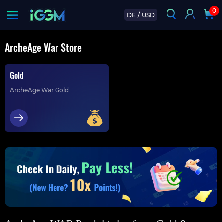
0
DE
/
USD
ArcheAge War Store
Gold
ArcheAge War Gold