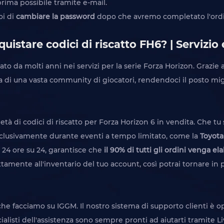
prima possibile tramite e-mail.
oi di
cambiare la password
dopo che avremo completato l'ord
istare codici di riscatto FH6? | Servizi
to da molti anni nei servizi per la serie Forza Horizon. Grazie a
di una vasta community di giocatori, rendendoci il posto migli
tà di codici di riscatto per Forza Horizon 6 in vendita. Che tu
i esclusivamente durante eventi a tempo limitato, come la
Toyota
 24 ore su 24, garantisce che
il 90% di tutti gli ordini venga e
ttamente all'inventario del tuo account, così potrai tornare in 
che facciamo su IGGM. Il nostro sistema di supporto clienti è op
alisti dell'assistenza sono sempre pronti ad aiutarti tramite Li