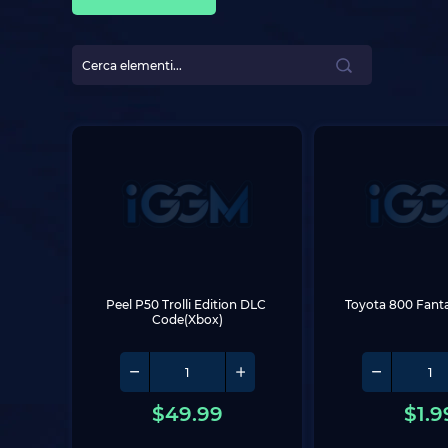
Peel P50 Trolli Edition DLC 
Toyota 800 Fant
Code(Xbox)
$
49.99
$
1.9