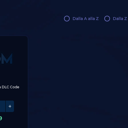
Dalla A alla Z
Dalla Z 
a DLC Code
9