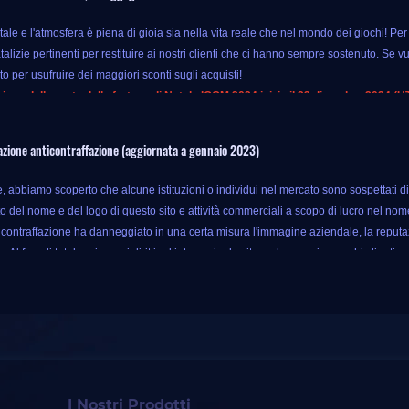
ale e l'atmosfera è piena di gioia sia nella vita reale che nel mondo dei giochi! Pe
lizie pertinenti per restituire ai nostri clienti che ci hanno sempre sostenuto. Se vuoi
to per usufruire dei maggiori sconti sugli acquisti!
ione della ruota della fortuna di Natale IGGM 2024 inizia il 23 dicembre 2024 (U
 evento, finché acquisti prodotti di gioco speciali su IGGM, puoi usufruire di un b
zione anticontraffazione (aggiornata a gennaio 2023)
rodotti di gioco solo con i soldi originali, quindi perché no?
 di questa promozione non finiscono qui. IGGM offre anche estrazioni della ruota della 
abbiamo scoperto che alcune istituzioni o individui nel mercato sono sospettati di viol
la ricompensa corrispondente dopo che si ferma. Questa estrazione fortunata inclu
o del nome e del logo di questo sito e attività commerciali a scopo di lucro nel nome
rarre!
 contraffazione ha danneggiato in una certa misura l'immagine aziendale, la reputa
. Al fine di tutelare i propri diritti ed interessi ed evitare che nuovi e vecchi clien
nico URL del sito web è
www.iggm.com
. Il layout del sito web di IGGM è:
o sito Web, uguale o simile al nostro sito Web, è falso.
 mai autorizzato altri o organizzazioni a utilizzare il nome di dominio e il logo. Q
questa pagina dell'evento Lucky Wheel Draw:
erciale o controversie derivanti da persone o team non autorizzati.
ggm.com/it/lucky-draw
rincipale di IGGM è fornire servizi di terze parti per giochi virtuali. Non forniamo altri
I Nostri Prodotti