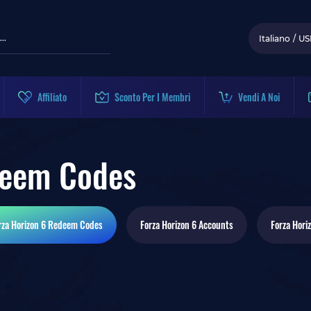
Italiano
/
US
Affiliato
Sconto Per I Membri
Vendi A Noi
deem Codes
rza Horizon 6
Redeem Codes
Forza Horizon 6
Accounts
Forza Hori