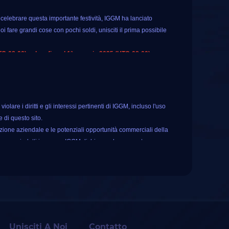
r celebrare questa importante festività, IGGM ha lanciato
 fare grandi cose con pochi soldi, unisciti il ​​prima possibile
TC-08:00) e dura fino al 1° gennaio 2025 (UTC-08:00).
onus extra
sulla valuta fino al 10%
. Ciò significa che puoi
fortuna per tutti gli utenti registrati, basta toccare la ruota e
are i diritti e gli interessi pertinenti di IGGM, incluso l'uso
de le seguenti 10 opzioni premio. Dipende dalla tua fortuna
 di questo sito.
zione aziendale e le potenziali opportunità commerciali della
ti vengano indotti in errore, IGGM dichiara solennemente e
uesto sito non si assume alcuna responsabilità legale per la
 servizi, si prega di distinguere attentamente per evitare la
Unisciti A Noi
Contatto