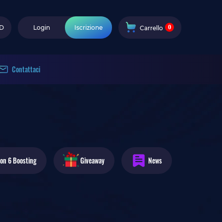
0
D
Login
Iscrizione
Carrello
Contattaci
zon 6
Boosting
Giveaway
News