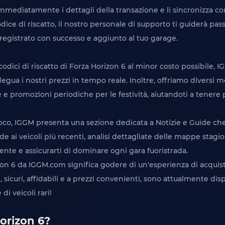
mmediatamente i dettagli della transazione e li sincronizza con
dice di riscatto, il nostro personale di supporto ti guiderà pas
 registrato con successo e aggiunto al tuo garage.
codici di riscatto di Forza Horizon 6 al minor costo possibile,
a i nostri prezzi in tempo reale. Inoltre, offriamo diversi modi
 promozioni periodiche per le festività, aiutandoti a tenere pi
gioco, IGGM presenta una sezione dedicata a Notizie e Guide c
e ai veicoli più recenti, analisi dettagliate delle mappe stagio
cente e assicurarti di dominare ogni gara fuoristrada.
orizon 6 da IGGM.com significa godere di un'esperienza di acqui
, sicuri, affidabili e a prezzi convenienti, sono attualmente di
di veicoli rari!
Horizon 6?