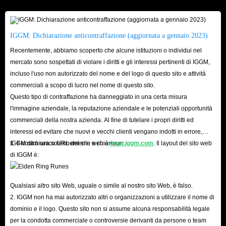
il garage dei tuoi sogni? Acquista i tuoi account FH6 su IGGM e scatena la
tua leggenda della velocità!
IGGM: Dichiarazione anticontraffazione (aggiornata a gennaio 2023)
Recentemente, abbiamo scoperto che alcune istituzioni o individui nel
mercato sono sospettati di violare i diritti e gli interessi pertinenti di IGGM,
incluso l'uso non autorizzato del nome e del logo di questo sito e attività
commerciali a scopo di lucro nel nome di questo sito.
Questo tipo di contraffazione ha danneggiato in una certa misura
l'immagine aziendale, la reputazione aziendale e le potenziali opportunità
commerciali della nostra azienda. Al fine di tutelare i propri diritti ed
interessi ed evitare che nuovi e vecchi clienti vengano indotti in errore,
IGGM dichiara solennemente e chiarisce:
1. Il nostro unico URL del sito web è
www.iggm.com
. Il layout del sito web
di IGGM è:
Qualsiasi altro sito Web, uguale o simile al nostro sito Web, è falso.
2. IGGM non ha mai autorizzato altri o organizzazioni a utilizzare il nome di
dominio e il logo. Questo sito non si assume alcuna responsabilità legale
per la condotta commerciale o controversie derivanti da persone o team