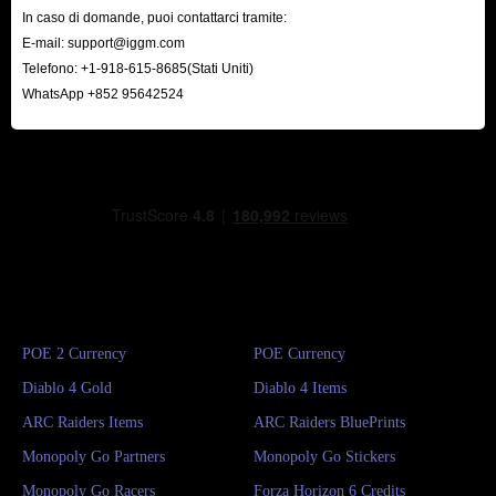
In caso di domande, puoi contattarci tramite:
E-mail:
support@iggm.com
Telefono: +1-918-615-8685(Stati Uniti)
WhatsApp +852 95642524
POE 2 Currency
POE Currency
Diablo 4 Gold
Diablo 4 Items
ARC Raiders Items
ARC Raiders BluePrints
Monopoly Go Partners
Monopoly Go Stickers
Monopoly Go Racers
Forza Horizon 6 Credits