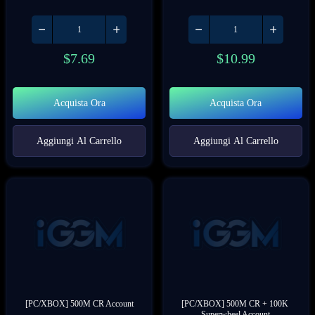
$
7.69
$
10.99
Acquista Ora
Acquista Ora
Aggiungi Al Carrello
Aggiungi Al Carrello
[PC/XBOX] 500M CR Account
[PC/XBOX] 500M CR + 100K 
Superwheel Account