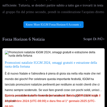
sufficiente. Tuttavia, se desideri partire subito a tutto gas e trovarti in testa
al gruppo fin dal primo secondo, prendi in considerazione l'acquisto diretto
di un account Premium Edition per sbloccare istantaneamente ogni
Know More IGGM Forza Horizon 6 Accounts ↓
privilegio!
Comprendiamo che i giocatori desiderino vivere l'esperienza di Forza
Forza Horizon 6 Notizia
Horizon 6 a un prezzo più accessibile; tuttavia, i prezzi ufficiali negli store
Scopri Di PiÙ>
di alcune regioni possono risultare proibitivi, oppure le opzioni di
pagamento potrebbero essere limitate. Grazie a IGGM, però, puoi aggirare
queste barriere geografiche e acquistare il gioco con estrema facilità.
Promozioni natalizie IGGM 2024, omaggi gratuiti e estrazione della
ruota della fortuna
Acquista account di Forza Horizon 6 su
È di nuovo Natale e l'atmosfera è piena di gioia sia nella vita reale che nel
IGGM.com: inizia a vivere la vita nella corsia di
mondo dei giochi! Per celebrare questa importante festività, IGGM ha
sorpasso oggi stesso!
lanciato promozioni natalizie pertinenti per restituire ai nostri clienti che ci
hanno sempre sostenuto. Se vuoi fare grandi cose con pochi soldi, unisciti
il ​​prima possibile durante l'evento per usufruire dei maggiori sconti sugli
Questa estrazione della ruota della fortuna di Natale IGGM 2024 inizia il
IGGM è un negozio specializzato con anni di profonda esperienza nel
acquisti!
23 dicembre 2024 (UTC-08:00) e dura fino al 1° gennaio 2025 (UTC-
settore del trading legato a Forza Horizon. Scelti da milioni di giocatori in
08:00).