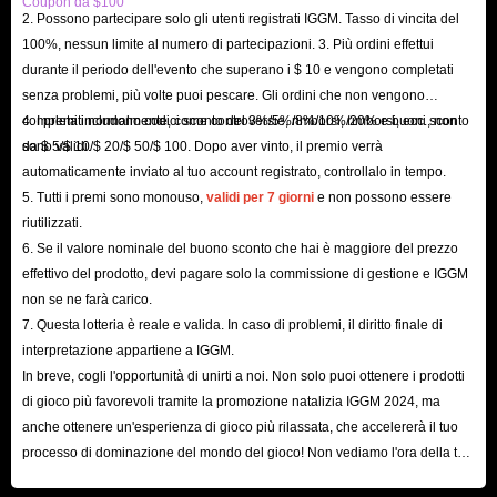
Coupon da $100
account più esclusivi al costo più conveniente.
2. Possono partecipare solo gli utenti registrati IGGM. Tasso di vincita del
Naturalmente, comprendiamo perfettamente anche la tua impellente voglia
100%, nessun limite al numero di partecipazioni. 3. Più ordini effettui
durante il periodo dell'evento che superano i $ 10 e vengono completati
di premere subito sull'acceleratore. IGGM dispone di un vasto inventario di
senza problemi, più volte puoi pescare. Gli ordini che non vengono
account FH6 già pronti: che tu stia cercando un nuovo account Steam con
completati normalmente, come controversie, rimborsi, rimborsi, ecc., non
4. I premi includono codici sconto del 3%/5%/8%/10%/20% e buoni sconto
la Standard Edition o con la Premium Edition, siamo in grado di
sono validi.
da $ 5/$ 10/$ 20/$ 50/$ 100. Dopo aver vinto, il premio verrà
prepararlo per te in brevissimo tempo. Una volta confermata l'esattezza dei
automaticamente inviato al tuo account registrato, controllalo in tempo.
tuoi dati, le informazioni relative all'account ti verranno recapitate via
5. Tutti i premi sono monouso,
validi per 7 giorni
e non possono essere
riutilizzati.
email in un istante. Nel tempo che impieghi a gustarti una tazza di caffè,
6. Se il valore nominale del buono sconto che hai è maggiore del prezzo
potresti già essere sulla buona strada per diventare una leggenda di Forza
effettivo del prodotto, devi pagare solo la commissione di gestione e IGGM
Horizon.
non se ne farà carico.
Infine, il team di assistenza clienti online di IGGM è sempre a tua
7. Questa lotteria è reale e valida. In caso di problemi, il diritto finale di
interpretazione appartiene a IGGM.
disposizione, 24 ore su 24, 7 giorni su 7. Che tu stia acquistando un
In breve, cogli l'opportunità di unirti a noi. Non solo puoi ottenere i prodotti
account Forza Horizon 6 per la prima volta o stia riscontrando problemi
di gioco più favorevoli tramite la promozione natalizia IGGM 2024, ma
tecnici durante la fase di accesso, siamo qui per offrirti soluzioni
anche ottenere un'esperienza di gioco più rilassata, che accelererà il tuo
professionali ed efficaci.
processo di dominazione del mondo del gioco! Non vediamo l'ora della tua
Sei pronto a saltare la lunga e faticosa scalata e a possedere istantaneamente
visita qui!