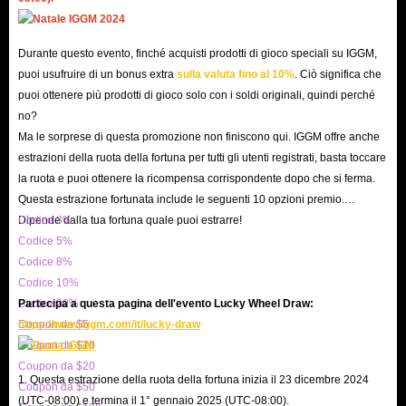
tutto il mondo per i nostri servizi sicuri e affidabili, siamo la piattaforma
ideale per acquistare account di Forza Horizon 6 online.
Durante questo evento, finché acquisti prodotti di gioco speciali su IGGM,
Innanzitutto, la sicurezza rappresenta la preoccupazione principale per la
puoi usufruire di un bonus extra
sulla valuta fino al 10%
. Ciò significa che
maggior parte dei giocatori quando si effettuano transazioni RMT (Real
puoi ottenere più prodotti di gioco solo con i soldi originali, quindi perché
Money Trading). Su IGGM, ogni account di Forza Horizon 6 in vendita
no?
proviene da un fornitore fidato e viene sottoposto a molteplici livelli di
Ma le sorprese di questa promozione non finiscono qui. IGGM offre anche
estrazioni della ruota della fortuna per tutti gli utenti registrati, basta toccare
verifica manuale. Ciò garantisce che ogni account sia in regola,
la ruota e puoi ottenere la ricompensa corrispondente dopo che si ferma.
scongiurando il temuto scenario in cui il proprio account venga bannato
Questa estrazione fortunata include le seguenti 10 opzioni premio.
pochi giorni dopo l'acquisto. Inoltre, adottiamo robusti protocolli di
Dipende dalla tua fortuna quale puoi estrarre!
Codice 3%
protezione della privacy per assicurare che l'intera transazione rimanga
Codice 5%
riservata e sicura.
Codice 8%
Codice 10%
Infine, sebbene la sicurezza sia di primaria importanza, la convenienza è
Codice 20%
Partecipa a questa pagina dell'evento Lucky Wheel Draw:
sempre un valore aggiunto. IGGM offre costantemente account per FH6 ai
Coupon da $5
https://www.iggm.com/it/lucky-draw
prezzi più bassi del settore. Il nostro team di esperti monitora
Coupon da $10
quotidianamente le tendenze dei prezzi di mercato ed effettua
Coupon da $20
1. Questa estrazione della ruota della fortuna inizia il 23 dicembre 2024
Coupon da $50
aggiustamenti in tempo reale, garantendoti la possibilità di acquisire gli
(UTC-08:00) e termina il 1° gennaio 2025 (UTC-08:00).