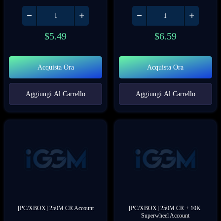
$
5.49
$
6.59
Acquista Ora
Acquista Ora
Aggiungi Al Carrello
Aggiungi Al Carrello
[PC/XBOX] 250M CR Account
[PC/XBOX] 250M CR + 10K 
Superwheel Account