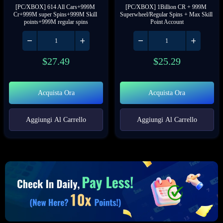
[PC/XBOX] 614 All Cars+999M 
[PC/XBOX] 1Billion CR + 999M 
Cr+999M super Spins+999M Skill 
Superwheel/Regular Spins + Max Skill 
points+999M regular spins
Point Account
$
27.49
$
25.29
Acquista Ora
Acquista Ora
Aggiungi Al Carrello
Aggiungi Al Carrello