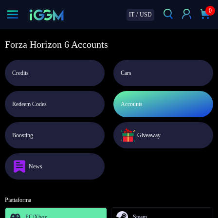
0
IT
/
USD
Forza Horizon 6 Accounts
Credits
Cars
Redeem Codes
Accounts
Boosting
Giveaway
News
Piattaforma
PC/Xbox
Steam