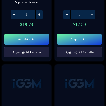
Superwheel Account
$
19.79
$
17.59
Acquista Ora
Acquista Ora
Aggiungi Al Carrello
Aggiungi Al Carrello