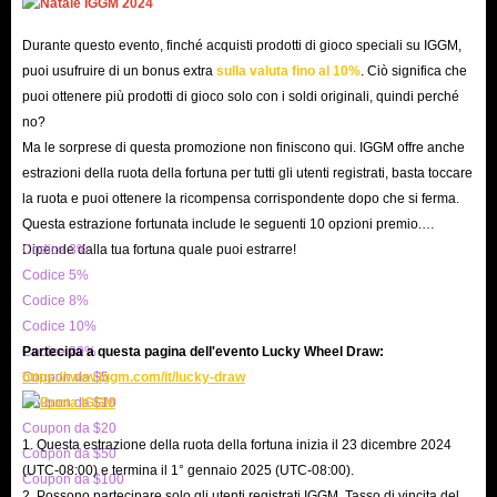
Durante questo evento, finché acquisti prodotti di gioco speciali su IGGM,
puoi usufruire di un bonus extra
sulla valuta fino al 10%
. Ciò significa che
puoi ottenere più prodotti di gioco solo con i soldi originali, quindi perché
no?
Ma le sorprese di questa promozione non finiscono qui. IGGM offre anche
estrazioni della ruota della fortuna per tutti gli utenti registrati, basta toccare
la ruota e puoi ottenere la ricompensa corrispondente dopo che si ferma.
Questa estrazione fortunata include le seguenti 10 opzioni premio.
Dipende dalla tua fortuna quale puoi estrarre!
Codice 3%
Codice 5%
Codice 8%
Codice 10%
Codice 20%
Partecipa a questa pagina dell'evento Lucky Wheel Draw:
Coupon da $5
https://www.iggm.com/it/lucky-draw
Coupon da $10
Coupon da $20
1. Questa estrazione della ruota della fortuna inizia il 23 dicembre 2024
Coupon da $50
(UTC-08:00) e termina il 1° gennaio 2025 (UTC-08:00).
Coupon da $100
2. Possono partecipare solo gli utenti registrati IGGM. Tasso di vincita del