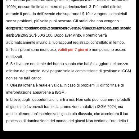
100%, nessun limite al numero di partecipazioni. 3. Più ordini effettui
durante il periodo dell'evento che superano i $ 10 e vengono completati
senza problemi, più volte puoi pescare. Gli ordini che non vengono
completati normalmente, come controversie, rimborsi, rimborsi, ecc., non
4. I premi includono codici sconto del 3%/5%/8%/10%/20% e buoni sconto
sono validi.
da $ 5/$ 10/$ 20/$ 50/$ 100. Dopo aver vinto, il premio verrà
automaticamente inviato al tuo account registrato, controllalo in tempo.
5. Tutti i premi sono monouso,
validi per 7 giorni
e non possono essere
riutilizzati.
6. Se il valore nominale del buono sconto che hai è maggiore del prezzo
effettivo del prodotto, devi pagare solo la commissione di gestione e IGGM
non se ne farà carico.
7. Questa lotteria è reale e valida. In caso di problemi, il diritto finale di
interpretazione appartiene a IGGM.
In breve, cogli l'opportunità di unirti a noi. Non solo puoi ottenere i prodotti
di gioco più favorevoli tramite la promozione natalizia IGGM 2024, ma
anche ottenere un'esperienza di gioco più rilassata, che accelererà il tuo
processo di dominazione del mondo del gioco! Non vediamo l'ora della tua
visita qui!