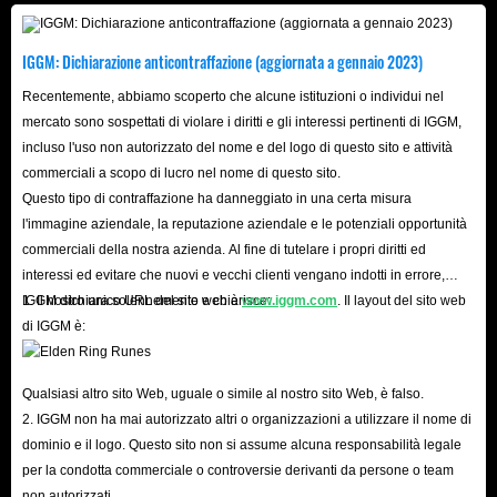
IGGM: Dichiarazione anticontraffazione (aggiornata a gennaio 2023)
Recentemente, abbiamo scoperto che alcune istituzioni o individui nel
mercato sono sospettati di violare i diritti e gli interessi pertinenti di IGGM,
incluso l'uso non autorizzato del nome e del logo di questo sito e attività
commerciali a scopo di lucro nel nome di questo sito.
Questo tipo di contraffazione ha danneggiato in una certa misura
l'immagine aziendale, la reputazione aziendale e le potenziali opportunità
commerciali della nostra azienda. Al fine di tutelare i propri diritti ed
interessi ed evitare che nuovi e vecchi clienti vengano indotti in errore,
IGGM dichiara solennemente e chiarisce:
1. Il nostro unico URL del sito web è
www.iggm.com
. Il layout del sito web
di IGGM è:
Qualsiasi altro sito Web, uguale o simile al nostro sito Web, è falso.
2. IGGM non ha mai autorizzato altri o organizzazioni a utilizzare il nome di
dominio e il logo. Questo sito non si assume alcuna responsabilità legale
per la condotta commerciale o controversie derivanti da persone o team
non autorizzati.