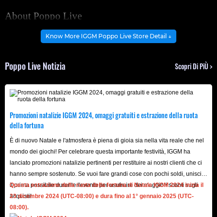
About Poppo Live
Poppo Live is a free, interactive live streaming social
Know More IGGM Poppo Live Store Detail ↓
application for PC, iOS, and Android. Users can watch live
streams, chat with hosts, make new friends, and share
Poppo Live Notizia
Scopri Di PiÙ >
their own vlogs. In addition, the app offers various features
to help users connect with local residents and create a
more personalized experience.
Promozioni natalizie IGGM 2024, omaggi gratuiti e estrazione della ruota
The platform offers features such as local hosts, online
della fortuna
parties, and PvP battles. Users can participate in one-on-
È di nuovo Natale e l'atmosfera è piena di gioia sia nella vita reale che nel
one live matches, either randomly matched with
mondo dei giochi! Per celebrare questa importante festività, IGGM ha
opponents or teaming up with friends, aiming to promote
lanciato promozioni natalizie pertinenti per restituire ai nostri clienti che ci
social interaction. Users can meet new friends, participate
hanno sempre sostenuto. Se vuoi fare grandi cose con pochi soldi, unisciti
in online parties, and take on challenges. At the same
il ​​prima possibile durante l'evento per usufruire dei maggiori sconti sugli
Questa estrazione della ruota della fortuna di Natale IGGM 2024 inizia il
acquisti!
23 dicembre 2024 (UTC-08:00) e dura fino al 1° gennaio 2025 (UTC-
time, users can send virtual gifts to their favorite Poppo
08:00).
Live hosts to enhance the interactivity of the live stream.