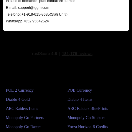
In caso di domande, puoi contattarci tramite:
E-mail:
support@iggm.com
Telefono: +1-918-615-8685(Stati Uniti)
WhatsApp +852 95642524
POE 2 Currency
POE Currency
Diablo 4 Gold
Diablo 4 Items
ARC Raiders Items
ARC Raiders BluePrints
Monopoly Go Partners
Monopoly Go Stickers
Monopoly Go Racers
Forza Horizon 6 Credits