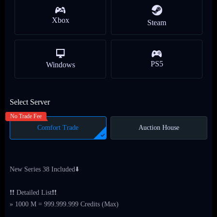
Xbox
Steam
PS5
Windows
Select Server
No Trade Fee
Comfort Trade
Auction House
New Series 38 Included⬇️
❗❗ Detailed List❗❗
» 1000 M = 999.999.999 Credits (Max)