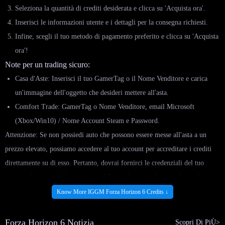
Seleziona la quantità di crediti desiderata e clicca su 'Acquista ora'.
Inserisci le informazioni utente e i dettagli per la consegna richiesti.
Infine, scegli il tuo metodo di pagamento preferito e clicca su 'Acquista
ora'!
Note per un trading sicuro:
Casa d'Aste: Inserisci il tuo GamerTag o il Nome Venditore e carica
un'immagine dell'oggetto che desideri mettere all'asta.
Comfort Trade: GamerTag o Nome Venditore, email Microsoft
(Xbox/Win10) / Nome Account Steam e Password.
Attenzione: Se non possiedi auto che possono essere messe all'asta a un
prezzo elevato, possiamo accedere al tuo account per accreditare i crediti
direttamente su di esso. Pertanto, dovrai fornirci le credenziali del tuo
account di gioco e del tuo account Microsoft; una volta completato il
pagamento, contattaci tramite live chat per la verifica dell'accesso e
Know More IGGM Forza Horizon 6 Credits ↓
provvederemo alla consegna nel più breve tempo possibile.
Forza Horizon 6 Notizia
Scopri Di PiÙ>