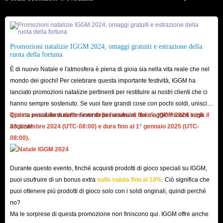
Perché IGGM è il negozio ideale per acquistare
crediti di Forza Horizon 6?
Con l'uscita di Forza Horizon 6, il mercato ha visto un afflusso di venditori
Promozioni natalizie IGGM 2024, omaggi gratuiti e estrazione della
ruota della fortuna
apparentemente affidabili che affermano di offrire crediti FH6 sicuri.
È di nuovo Natale e l'atmosfera è piena di gioia sia nella vita reale che nel
Tuttavia, i giocatori devono prestare attenzione per assicurarsi di trovare un
mondo dei giochi! Per celebrare questa importante festività, IGGM ha
negozio di crediti per Forza Horizon 6 veramente degno di fiducia, capace
lanciato promozioni natalizie pertinenti per restituire ai nostri clienti che ci
di garantire una sicurezza assoluta delle transazioni.
hanno sempre sostenuto. Se vuoi fare grandi cose con pochi soldi, unisciti
IGGM.com è il miglior marketplace per l'acquisto di crediti di Forza
il ​​prima possibile durante l'evento per usufruire dei maggiori sconti sugli
Questa estrazione della ruota della fortuna di Natale IGGM 2024 inizia il
acquisti!
23 dicembre 2024 (UTC-08:00) e dura fino al 1° gennaio 2025 (UTC-
Horizon 6. In qualità di venditore professionale che gode di una
08:00).
reputazione globale fin dai tempi di FH4 e FH5, IGGM si rifornisce
esclusivamente da fornitori sicuri e verificati. Evitiamo rigorosamente di
Durante questo evento, finché acquisti prodotti di gioco speciali su IGGM,
collaborare con hacker o di utilizzare valuta illecita che potrebbe
puoi usufruire di un bonus extra
sulla valuta fino al 10%
. Ciò significa che
compromettere la sicurezza del tuo account. Inoltre, utilizziamo un sistema
puoi ottenere più prodotti di gioco solo con i soldi originali, quindi perché
di trading altamente sicuro, supportato da un servizio clienti online attivo
no?
24 ore su 24, 7 giorni su 7, che tutela il tuo ordine dall'inizio alla fine. Di
Ma le sorprese di questa promozione non finiscono qui. IGGM offre anche