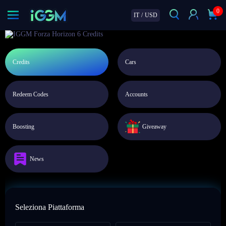
0
IT
/
USD
Credits
Cars
Redeem Codes
Accounts
Boosting
Giveaway
News
Seleziona Piattaforma