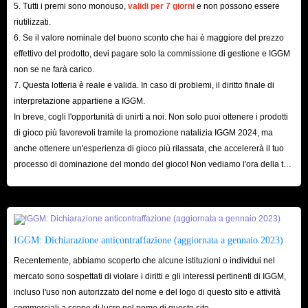
5. Tutti i premi sono monouso,
validi per 7 giorni
e non possono essere
Cosa sono i Crediti di Forza Horizon 6? Come si
riutilizzati.
ottengono?
6. Se il valore nominale del buono sconto che hai è maggiore del prezzo
effettivo del prodotto, devi pagare solo la commissione di gestione e IGGM
non se ne farà carico.
I Crediti sono la valuta di gioco ufficiale e universale utilizzata in FH6.
7. Questa lotteria è reale e valida. In caso di problemi, il diritto finale di
Trattandosi di un simulatore di guida di eccellenza, Forza Horizon 6 rende
interpretazione appartiene a IGGM.
difficile per i giocatori acquisire veicoli ad alte prestazioni nelle fasi
In breve, cogli l'opportunità di unirti a noi. Non solo puoi ottenere i prodotti
iniziali e, di conseguenza, ottenere risultati di vertice nelle intense gare e
di gioco più favorevoli tramite la promozione natalizia IGGM 2024, ma
sfide online senza una scorta sufficiente di Crediti FH6.
anche ottenere un'esperienza di gioco più rilassata, che accelererà il tuo
processo di dominazione del mondo del gioco! Non vediamo l'ora della tua
Per guadagnare Crediti in Forza Horizon 6, è possibile solitamente
visita qui!
partecipare alle gare, completare le sfide, vendere veicoli tramite la Casa
d'Aste o utilizzare i Punti Abilità. Per massimizzare i guadagni, si consiglia
di concentrarsi sulle gare di lunga distanza, sfruttare i bonus VIP per
IGGM: Dichiarazione anticontraffazione (aggiornata a gennaio 2023)
incrementare le ricompense e dedicarsi al commercio di veicoli,
Recentemente, abbiamo scoperto che alcune istituzioni o individui nel
acquistando a basso prezzo e rivendendo a un prezzo superiore all'interno
mercato sono sospettati di violare i diritti e gli interessi pertinenti di IGGM,
della Casa d'Aste.
incluso l'uso non autorizzato del nome e del logo di questo sito e attività
Tuttavia, il metodo più semplice di tutti consiste nell'acquistare i Crediti di
commerciali a scopo di lucro nel nome di questo sito.