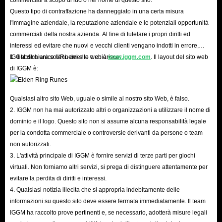
Forza Horizon 6 direttamente da IGGM; ciò offre ai giocatori la libertà di
Questo tipo di contraffazione ha danneggiato in una certa misura
acquisire potenti auto da corsa, componenti di potenziamento ad alte
l'immagine aziendale, la reputazione aziendale e le potenziali opportunità
commerciali della nostra azienda. Al fine di tutelare i propri diritti ed
prestazioni, rari oggetti estetici e svariate altre risorse per arricchire la
interessi ed evitare che nuovi e vecchi clienti vengano indotti in errore,
propria esperienza di gioco.
IGGM dichiara solennemente e chiarisce:
1. Il nostro unico URL del sito web è
www.iggm.com
. Il layout del sito web
di IGGM è:
Qualsiasi altro sito Web, uguale o simile al nostro sito Web, è falso.
2. IGGM non ha mai autorizzato altri o organizzazioni a utilizzare il nome di
dominio e il logo. Questo sito non si assume alcuna responsabilità legale
per la condotta commerciale o controversie derivanti da persone o team
non autorizzati.
3. L'attività principale di IGGM è fornire servizi di terze parti per giochi
virtuali. Non forniamo altri servizi, si prega di distinguere attentamente per
evitare la perdita di diritti e interessi.
4. Qualsiasi notizia illecita che si appropria indebitamente delle
informazioni su questo sito deve essere fermata immediatamente. Il team
IGGM ha raccolto prove pertinenti e, se necessario, adotterà misure legali