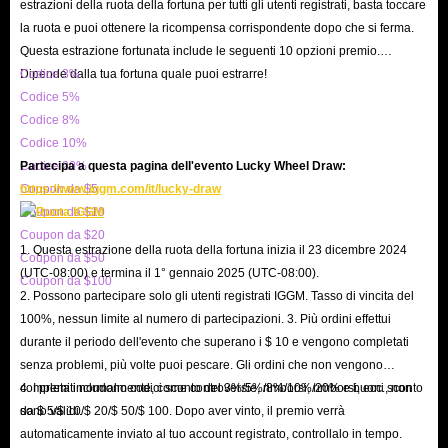
conseguenza, i giocatori possono effettuare i propri ordini qui con la
estrazioni della ruota della fortuna per tutti gli utenti registrati, basta toccare
la ruota e puoi ottenere la ricompensa corrispondente dopo che si ferma.
massima tranquillità.
Questa estrazione fortunata include le seguenti 10 opzioni premio.
Attualmente disponiamo di un vasto inventario di crediti FH6 a prezzi
Dipende dalla tua fortuna quale puoi estrarre!
Codice 3%
convenienti. Una volta effettuato l'ordine, il nostro staff professionale è
Codice 5%
solitamente in grado di completare la consegna dei crediti di Forza Horizon
Codice 8%
6 entro 15 minuti. Qualora dovessi riscontrare dubbi o domande durante il
Codice 10%
Codice 20%
Partecipa a questa pagina dell'evento Lucky Wheel Draw:
processo di acquisto, non esitare a contattare il nostro team di assistenza
Coupon da $5
https://www.iggm.com/it/lucky-draw
clienti; siamo pronti a risolvere ogni tua problematica con la massima
Coupon da $10
professionalità e cortesia. Inoltre, i Crediti per Forza Horizon 6 in vendita
Coupon da $20
1. Questa estrazione della ruota della fortuna inizia il 23 dicembre 2024
su IGGM sono costantemente i più economici sul mercato. Ciò è reso
Coupon da $50
(UTC-08:00) e termina il 1° gennaio 2025 (UTC-08:00).
Coupon da $100
possibile dalla nostra vasta gamma di sistemi di sconto, che includono
2. Possono partecipare solo gli utenti registrati IGGM. Tasso di vincita del
promozioni stagionali, estrazioni a premi occasionali e sconti VIP fino al
100%, nessun limite al numero di partecipazioni. 3. Più ordini effettui
5%, permettendoti di risparmiare ancora di più sull'acquisto della valuta di
durante il periodo dell'evento che superano i $ 10 e vengono completati
senza problemi, più volte puoi pescare. Gli ordini che non vengono
gioco!
completati normalmente, come controversie, rimborsi, rimborsi, ecc., non
4. I premi includono codici sconto del 3%/5%/8%/10%/20% e buoni sconto
Invitiamo tutti i piloti a visitare IGGM per acquistare Crediti di Forza
sono validi.
da $ 5/$ 10/$ 20/$ 50/$ 100. Dopo aver vinto, il premio verrà
Horizon 6 ai prezzi più bassi del mercato. Che la vittoria sia vostra in pista!
automaticamente inviato al tuo account registrato, controllalo in tempo.