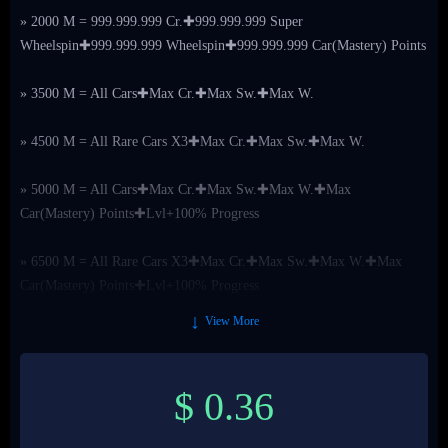
» 2000 M = 999.999.999 Cr.✚999.999.999 Super
Wheelspin✚999.999.999 Wheelspin✚999.999.999 Car(Mastery) Points
» 3500 M = All Cars✚Max Cr.✚Max Sw.✚Max W.
» 4500 M = All Rare Cars X3✚Max Cr.✚Max Sw.✚Max W.
» 5000 M = All Cars✚Max Cr.✚Max Sw.✚Max W.✚Max
Car(Mastery) Points✚Lvl+100% Progress
» 6500 M = All Rare Cars X3✚Max Cr.✚Max Sw.✚Max W.✚Max
Car(Mastery) Points✚Lvl+100% Progress
↓
View More
❤️ Pc ( Microsoft Store / Xbox Console Companion / Xbox App /
Steam )
$
0.36
❤️ Xbox One / Series S&X
❤️ Any Xbox Game Pass / Accounts Without Game