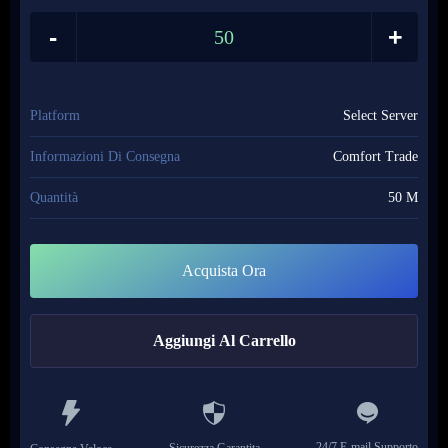
✍️ Still Have Questions? - Please Contact Us Via Live Chat.
-
+
✈️ If You Don't Have Any Questions- Time To Buy!
Platform
Select Server
Informazioni Di Consegna
Comfort Trade
Quantità
50 M
Acquista Ora
Aggiungi Al Carrello
24/7 E-mail Supporto