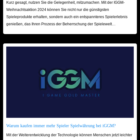
Kurz gesagt, nutzen Sie die Gelegenheit, mitzumachen. Mit der IGGM-
Weihnachtsaktion 2024 können Sie nicht nur die günstigsten
Spieleprodukte erhalten, sondern auch ein entspannteres Spielerlebnis
genießen, das Ihren Prozess der Beherrschung der Spielewelt
beschleunigt! Wir freuen uns auf Ihren Besuch hier!
Warum kaufen immer mehr Spieler Spielwährung bei iGGM?
Mit der Weiterentwicklung der Technologie können Menschen jetzt leichter