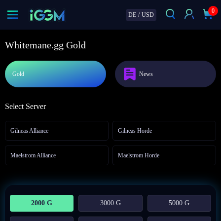
0
DE
/
USD
Whitemane.gg Gold
Gold
News
Select Server
Gilneas Alliance
Gilneas Horde
Maelstrom Alliance
Maelstrom Horde
2000 G
3000 G
5000 G