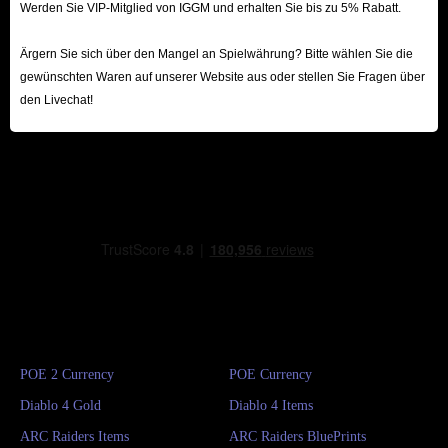
Werden Sie VIP-Mitglied von IGGM und erhalten Sie bis zu 5% Rabatt.
Ärgern Sie sich über den Mangel an Spielwährung? Bitte wählen Sie die
gewünschten Waren auf unserer Website aus oder stellen Sie Fragen über
den Livechat!
POE 2 Currency
POE Currency
Diablo 4 Gold
Diablo 4 Items
ARC Raiders Items
ARC Raiders BluePrints