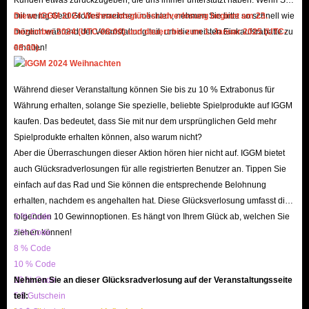
Partnerprogramm beizutreten, können Sie auch bessere Rabatte genießen,
mit wenig Geld Großes erreichen möchten, nehmen Sie bitte so schnell wie
Diese IGGM 2024 Weihnachtsglücksradverlosung beginnt am 23.
um billigeres Whitemane.gg Gold zu kaufen. Du kannst dir sogar ein
möglich während der Veranstaltung teil, um die meisten Einkaufsrabatte zu
Dezember 2024 (UTC-08:00) und dauert bis zum 1. Januar 2025 (UTC-
gewisses Taschengeld verdienen, warum nicht?
erhalten!
08:00).
Andererseits kann die überwiegende Mehrheit der Bestellungen in 20
Minuten oder weniger geliefert werden, weil wir so überzeugt von unserer
Während dieser Veranstaltung können Sie bis zu 10 % Extrabonus für
Effizienz und unseren gut sortierten Lagerbeständen sind. Egal, ob Sie
Währung erhalten, solange Sie spezielle, beliebte Spielprodukte auf IGGM
beim Kauf von Whitemane Gold Fragen haben, wir werden unser Bestes
kaufen. Das bedeutet, dass Sie mit nur dem ursprünglichen Geld mehr
Spielprodukte erhalten können, also warum nicht?
geben, um Ihre Probleme zu lösen.
Aber die Überraschungen dieser Aktion hören hier nicht auf. IGGM bietet
auch Glücksradverlosungen für alle registrierten Benutzer an. Tippen Sie
Schritte zum Kauf von Whitemane Maelstrom
einfach auf das Rad und Sie können die entsprechende Belohnung
Gold bei IGGM.com
erhalten, nachdem es angehalten hat. Diese Glücksverlosung umfasst die
folgenden 10 Gewinnoptionen. Es hängt von Ihrem Glück ab, welchen Sie
3 % Code
1. Wählen Sie den Server „Maelstrom Alliance“ oder „Maelstrom Horde“
ziehen können!
5 % Code
aus;
8 % Code
10 % Code
2. Bestimmen Sie die Bestellmenge, klicken Sie auf 'JETZT KAUFEN'
20 % Code
Nehmen Sie an dieser Glücksradverlosung auf der Veranstaltungsseite
oder 'IN DEN WARENKORB';
5 $ Gutschein
teil:
3. Geben Sie die Benutzerinformationen korrekt ein und überprüfen Sie