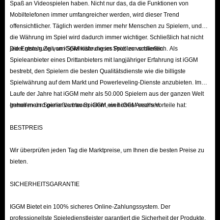
Spaß an Videospielen haben. Nicht nur das, da die Funktionen von
Mobiltelefonen immer umfangreicher werden, wird dieser Trend
offensichtlicher. Täglich werden immer mehr Menschen zu Spielern, und
die Währung im Spiel wird dadurch immer wichtiger. Schließlich hat nicht
jeder genug Zeit, um Spielwährung im Spiel zu verdienen.
Die Entstehung von iGGM löste dieses Problem schließlich. Als
Spieleanbieter eines Drittanbieters mit langjähriger Erfahrung ist iGGM
bestrebt, den Spielern die besten Qualitätsdienste wie die billigste
Spielwährung auf dem Markt und Powerleveling-Dienste anzubieten. Im
Laufe der Jahre hat iGGM mehr als 50.000 Spielern aus der ganzen Welt
geholfen und genießt unter Spielern ein hohes Ansehen.
Immer mehr Spieler vertrauen iGGM, weil iGGM sechs Vorteile hat:
BESTPREIS
Wir überprüfen jeden Tag die Marktpreise, um Ihnen die besten Preise zu
bieten.
SICHERHEITSGARANTIE
IGGM Bietet ein 100% sicheres Online-Zahlungssystem. Der
professionellste Spieledienstleister garantiert die Sicherheit der Produkte.