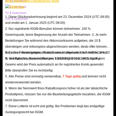
10 $ Gutschein
https://www.iggm.com/de/lucky-draw
sie;
20 $ Gutschein
4. Wählen Sie eine Liefermethode aus und füllen Sie diese deutlich aus, z.
50 $ Gutschein
1. Diese Glücksradverlosung beginnt am 23. Dezember 2024 (UTC-08:00)
100 $ Gutschein
B. „Post im Spiel“, „Auktionshaus“ oder „Von Angesicht zu Angesicht“.
und endet am 1. Januar 2025 (UTC-08:00).
4. Wählen Sie eine Zahlungsmethode aus und schließen Sie die Zahlung
2. Nur registrierte IGGM-Benutzer können teilnehmen. 100 %
ab, um auf die Lieferung zu warten.
Gewinnquote, keine Begrenzung der Anzahl der Teilnahmen. 3. Je mehr
Bestellungen Sie während des Aktionszeitraums aufgeben, die 10 $
übersteigen und reibungslos abgeschlossen werden, desto öfter können
Alles in allem ist IGGM.com der beste Handelsplatz für Sie, um günstiges
Sie ziehen. Bestellungen, die nicht normal abgeschlossen werden, wie z.
4. Zu den Preisen gehören Rabattcodes im Wert von 3 %/5 %/8 %/10 %/20
Whitemane Maelstrom Alliance/Horde Gold zu kaufen. Wir freuen uns
B. Streitigkeiten, Rückerstattungen, Erstattungen usw., sind ungültig.
% und Rabattcoupons im Wert von 5 $/10 $/20 $/50 $/100 $. Nach dem
darauf, Ihnen dabei zu helfen, Ihre größten Erfolge und Spielerlebnisse zu
Gewinn wird der Preis automatisch an Ihr registriertes Konto gesendet.
Bitte überprüfen Sie es rechtzeitig.
erzielen.
5. Alle Preise sind einmalig verwendbar,
7 Tage gültig
und können nicht
wiederverwendet werden.
6. Wenn der Nennwert Ihres Rabattcoupons höher ist als der tatsächliche
Produktpreis, müssen Sie nur die Bearbeitungsgebühr bezahlen, die IGGM
nicht übernimmt.
7. Diese Lotterie ist echt und gültig. Bei Problemen liegt das endgültige
Auslegungsrecht bei IGGM.