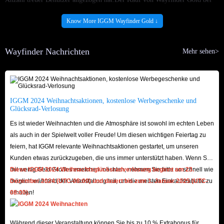
IGGM hat die folgenden Vorteile:
Know More IGGM Wayfinder Gold ↓
Günstig
: Der niedrige Preis ist sein größter Vorteil und auch der
Grund, warum viele Kunden hier immer wieder günstiges Wayfinder
Wayfinder Nachrichten
Mehr sehen>
Gold kaufen Der Preis von Wayfinder In-Game-Goldmünzen bei IGGM
ist niedriger als der Marktpreis.
Schnell
: Auch die schnelle Liefergeschwindigkeit von IGGM ist
lobenswert: Die Mitarbeiter auf der Seite arbeiten abwechselnd den
IGGM 2024 Weihnachtsaktionen, kostenlose Werbegeschenke und
Glücksrad-Verlosung
ganzen Tag online, um sicherzustellen, dass alle Bestellungen innerhalb
Es ist wieder Weihnachten und die Atmosphäre ist sowohl im echten Leben
kurzer Zeit erledigt werden!
als auch in der Spielwelt voller Freude! Um diesen wichtigen Feiertag zu
Sicherheit
: Wayfinder Gold zum Verkauf für PS/XBOX/PC auf IGGM
feiern, hat IGGM relevante Weihnachtsaktionen gestartet, um unseren
ist 100 % sicher, und IGGM hat das sicherste Online-Zahlungssystem,
Kunden etwas zurückzugeben, die uns immer unterstützt haben. Wenn Sie
sodass Sie sich keine Sorgen über Informationslecks machen müssen.
mit wenig Geld Großes erreichen möchten, nehmen Sie bitte so schnell wie
Diese IGGM 2024 Weihnachtsglücksradverlosung beginnt am 23.
möglich während der Veranstaltung teil, um die meisten Einkaufsrabatte zu
Dezember 2024 (UTC-08:00) und dauert bis zum 1. Januar 2025 (UTC-
Bitte zögern Sie nicht, Wayfinder Gold sicher und vertrauensvoll zu
erhalten!
08:00).
kaufen.
Während dieser Veranstaltung können Sie bis zu 10 % Extrabonus für