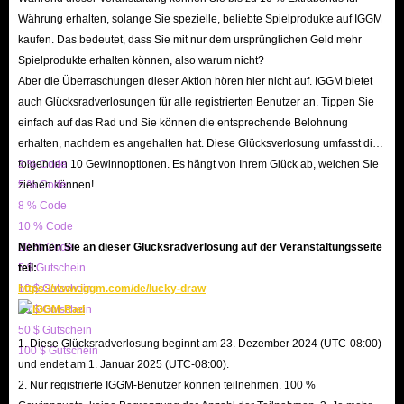
Währung erhalten, solange Sie spezielle, beliebte Spielprodukte auf IGGM
kaufen. Das bedeutet, dass Sie mit nur dem ursprünglichen Geld mehr
Spielprodukte erhalten können, also warum nicht?
Aber die Überraschungen dieser Aktion hören hier nicht auf. IGGM bietet
auch Glücksradverlosungen für alle registrierten Benutzer an. Tippen Sie
einfach auf das Rad und Sie können die entsprechende Belohnung
erhalten, nachdem es angehalten hat. Diese Glücksverlosung umfasst die
folgenden 10 Gewinnoptionen. Es hängt von Ihrem Glück ab, welchen Sie
3 % Code
ziehen können!
5 % Code
8 % Code
10 % Code
20 % Code
Nehmen Sie an dieser Glücksradverlosung auf der Veranstaltungsseite
5 $ Gutschein
teil:
10 $ Gutschein
https://www.iggm.com/de/lucky-draw
20 $ Gutschein
50 $ Gutschein
1. Diese Glücksradverlosung beginnt am 23. Dezember 2024 (UTC-08:00)
100 $ Gutschein
und endet am 1. Januar 2025 (UTC-08:00).
2. Nur registrierte IGGM-Benutzer können teilnehmen. 100 %