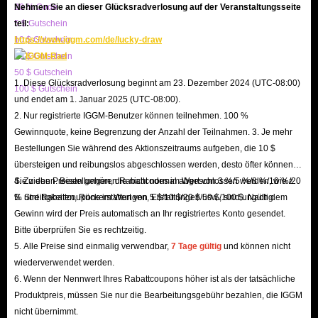
20 % Code
Nehmen Sie an dieser Glücksradverlosung auf der Veranstaltungsseite
5 $ Gutschein
teil:
10 $ Gutschein
https://www.iggm.com/de/lucky-draw
20 $ Gutschein
50 $ Gutschein
1. Diese Glücksradverlosung beginnt am 23. Dezember 2024 (UTC-08:00)
100 $ Gutschein
und endet am 1. Januar 2025 (UTC-08:00).
2. Nur registrierte IGGM-Benutzer können teilnehmen. 100 %
Gewinnquote, keine Begrenzung der Anzahl der Teilnahmen. 3. Je mehr
Bestellungen Sie während des Aktionszeitraums aufgeben, die 10 $
übersteigen und reibungslos abgeschlossen werden, desto öfter können
Sie ziehen. Bestellungen, die nicht normal abgeschlossen werden, wie z.
4. Zu den Preisen gehören Rabattcodes im Wert von 3 %/5 %/8 %/10 %/20
B. Streitigkeiten, Rückerstattungen, Erstattungen usw., sind ungültig.
% und Rabattcoupons im Wert von 5 $/10 $/20 $/50 $/100 $. Nach dem
Gewinn wird der Preis automatisch an Ihr registriertes Konto gesendet.
Bitte überprüfen Sie es rechtzeitig.
5. Alle Preise sind einmalig verwendbar,
7 Tage gültig
und können nicht
wiederverwendet werden.
6. Wenn der Nennwert Ihres Rabattcoupons höher ist als der tatsächliche
Produktpreis, müssen Sie nur die Bearbeitungsgebühr bezahlen, die IGGM
nicht übernimmt.