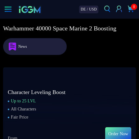
0
DE
/
USD
Warhammer 40000 Space Marine 2 Boosting
News
Character Leveling Boost
Up to 25 LVL
All Characters
Fair Price
Order Now
From