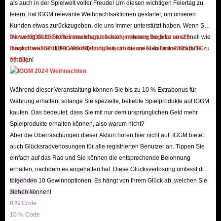
als auch in der Spielwelt voller Freude! Um diesen wichtigen Feiertag zu
feiern, hat IGGM relevante Weihnachtsaktionen gestartet, um unseren
Kunden etwas zurückzugeben, die uns immer unterstützt haben. Wenn Sie
mit wenig Geld Großes erreichen möchten, nehmen Sie bitte so schnell wie
Diese IGGM 2024 Weihnachtsglücksradverlosung beginnt am 23.
möglich während der Veranstaltung teil, um die meisten Einkaufsrabatte zu
Dezember 2024 (UTC-08:00) und dauert bis zum 1. Januar 2025 (UTC-
erhalten!
08:00).
Während dieser Veranstaltung können Sie bis zu 10 % Extrabonus für
Währung erhalten, solange Sie spezielle, beliebte Spielprodukte auf IGGM
kaufen. Das bedeutet, dass Sie mit nur dem ursprünglichen Geld mehr
Spielprodukte erhalten können, also warum nicht?
Aber die Überraschungen dieser Aktion hören hier nicht auf. IGGM bietet
auch Glücksradverlosungen für alle registrierten Benutzer an. Tippen Sie
einfach auf das Rad und Sie können die entsprechende Belohnung
erhalten, nachdem es angehalten hat. Diese Glücksverlosung umfasst die
folgenden 10 Gewinnoptionen. Es hängt von Ihrem Glück ab, welchen Sie
3 % Code
ziehen können!
5 % Code
8 % Code
10 % Code