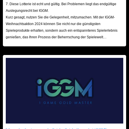
7. Diese Lotterie ist echt und gültig. Bei Problemen liegt das endgültige
Auslegungsrecht bei IGGM.
Kurz gesagt, nutzen Sie die Gelegenheit, mitzumachen. Mit der IGGM-
Weihnachtsaktion 2024 können Sie nicht nur die günstigsten
Spieleprodukte erhalten, sondern auch ein entspannteres Spielerlebnis
genießen, das Ihren Prozess der Beherrschung der Spielewelt
beschleunigt! Wir freuen uns auf Ihren Besuch hier!