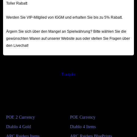
Toller Rabatt
Werden Sie VIP-Mitglied von IGGM und erhalten Sie bis zu 5% Rabatt.
Ärgern Sie sich über den Mangel an Spielwährung? Bitte wählen Sie die
gewünschten Waren auf unserer Website aus oder stellen Sie Fragen über
den Livechat!
Trustpilot
POE 2 Currency
POE Currency
Diablo 4 Gold
Diablo 4 Items
ARC Raiders Items
ARC Raiders BluePrints