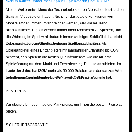
Warum kaufen immer mehr Spieler Spielwährung bei iGGM?
Mit der Weiterentwicklung der Technologie können Menschen jetzt leichter
Spaß an Videospielen haben. Nicht nur das, da die Funktionen von
Mobiltelefonen immer umfangreicher werden, wird dieser Trend
offensichtlicher. Täglich werden immer mehr Menschen zu Spielern, und
die Währung im Spiel wird dadurch immer wichtiger. Schließlich hat nicht
jeder genug Zeit, um Spielwährung im Spiel zu verdienen.
Die Entstehung von iGGM löste dieses Problem schließlich. Als
Spieleanbieter eines Drittanbieters mit langjähriger Erfahrung ist iGGM
bestrebt, den Spielern die besten Qualitätsdienste wie die billigste
Spielwährung auf dem Markt und Powerleveling-Dienste anzubieten. Im
Laufe der Jahre hat iGGM mehr als 50.000 Spielern aus der ganzen Welt
geholfen und genießt unter Spielern ein hohes Ansehen.
Immer mehr Spieler vertrauen iGGM, weil iGGM sechs Vorteile hat:
BESTPREIS
Wir überprüfen jeden Tag die Marktpreise, um Ihnen die besten Preise zu
bieten.
SICHERHEITSGARANTIE