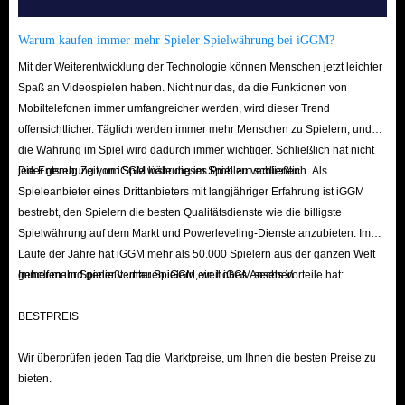
Warum kaufen immer mehr Spieler Spielwährung bei iGGM?
Mit der Weiterentwicklung der Technologie können Menschen jetzt leichter
Spaß an Videospielen haben. Nicht nur das, da die Funktionen von
Mobiltelefonen immer umfangreicher werden, wird dieser Trend
offensichtlicher. Täglich werden immer mehr Menschen zu Spielern, und
die Währung im Spiel wird dadurch immer wichtiger. Schließlich hat nicht
jeder genug Zeit, um Spielwährung im Spiel zu verdienen.
Die Entstehung von iGGM löste dieses Problem schließlich. Als
Spieleanbieter eines Drittanbieters mit langjähriger Erfahrung ist iGGM
bestrebt, den Spielern die besten Qualitätsdienste wie die billigste
Spielwährung auf dem Markt und Powerleveling-Dienste anzubieten. Im
Laufe der Jahre hat iGGM mehr als 50.000 Spielern aus der ganzen Welt
geholfen und genießt unter Spielern ein hohes Ansehen.
Immer mehr Spieler vertrauen iGGM, weil iGGM sechs Vorteile hat:
BESTPREIS
Wir überprüfen jeden Tag die Marktpreise, um Ihnen die besten Preise zu
bieten.