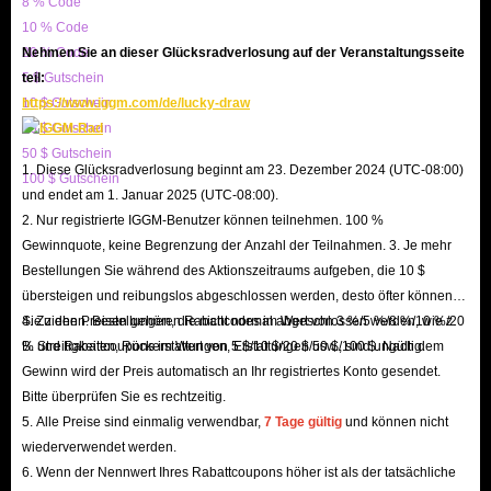
8 % Code
10 % Code
zur Verfügung stellen kann.
20 % Code
Nehmen Sie an dieser Glücksradverlosung auf der Veranstaltungsseite
Wir haben ein 100% zuverlässiges Online-Transaktionssystem und bieten
5 $ Gutschein
teil:
eine Vielzahl von garantierten Zahlungsmethoden an. Undecember Ruby
10 $ Gutschein
https://www.iggm.com/de/lucky-draw
For Sale auf allen EU/US/ASIA-Servern sind am sichersten. Und der
20 $ Gutschein
Preis, den wir herausgeben, ist der niedrigste, der überprüft werden kann.
50 $ Gutschein
1. Diese Glücksradverlosung beginnt am 23. Dezember 2024 (UTC-08:00)
100 $ Gutschein
Darüber hinaus bieten wir auch riesige Coupons an, Sie können mehr
und endet am 1. Januar 2025 (UTC-08:00).
Undecember Ruby zu einem niedrigeren Preis mit verschiedenen Rabatten
2. Nur registrierte IGGM-Benutzer können teilnehmen. 100 %
kaufen. Unter normalen Umständen können wir, nachdem Sie eine
Gewinnquote, keine Begrenzung der Anzahl der Teilnahmen. 3. Je mehr
Bestellungen Sie während des Aktionszeitraums aufgeben, die 10 $
Undecember Ruby-Bestellung aufgegeben haben, innerhalb von 15
übersteigen und reibungslos abgeschlossen werden, desto öfter können
Minuten liefern. Gerade aufgrund unserer ausreichenden Lagerbestände
Sie ziehen. Bestellungen, die nicht normal abgeschlossen werden, wie z.
4. Zu den Preisen gehören Rabattcodes im Wert von 3 %/5 %/8 %/10 %/20
und der hohen Arbeitseffizienz haben wir den Mut, ein solches Engagement
B. Streitigkeiten, Rückerstattungen, Erstattungen usw., sind ungültig.
% und Rabattcoupons im Wert von 5 $/10 $/20 $/50 $/100 $. Nach dem
einzugehen. Sie können Ihr Geld jederzeit zurückerhalten, auch wenn Sie
Gewinn wird der Preis automatisch an Ihr registriertes Konto gesendet.
Bitte überprüfen Sie es rechtzeitig.
nicht zufrieden sind. Daher ist IGGM.com der beste Ort, um Undecember
5. Alle Preise sind einmalig verwendbar,
7 Tage gültig
und können nicht
Ruby zu kaufen.
wiederverwendet werden.
6. Wenn der Nennwert Ihres Rabattcoupons höher ist als der tatsächliche
Wir heißen Undecember-Spieler auf allen Plattformen herzlich