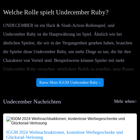
Welche Rolle spielt Undecember Ruby?
UNDECEMBER ist ein Hack & Slash-Action-Rollenspiel, und
Undecember Ruby ist die Hauptwährung im Spiel. Ähnlich wie bei
ähnlichen Spielen, die wir in der Vergangenheit gesehen haben, brauchen
die Spieler diese Undecember Ruby, um mehr Dinge zu tun, die für ihre
Charaktere von Vorteil sind. Beispielsweise können Spieler mit mehr
Undecember Ruby versuchen, nützlichere Builds zu erstellen, neue Runen,
mächtige Waffen und Rüstungen, kosmetische Gegenstände und mehr zu
Know More IGGM Undecember Ruby ↓
kaufen. Und da UNDECEMBER die Stufenobergrenze von Charakteren
und Ausrüstung weiter erhöhen wird, müssen die Spieler mehr Undecember
Undecember Nachrichten
Mehr sehen>
Ruby ausgeben, um die Bedürfnisse der Charaktere zu erfüllen.
Wie bekomme ich Ruby im Dezember?
IGGM 2024 Weihnachtsaktionen, kostenlose Werbegeschenke und
UNDECEMBER bietet eine große Auswahl an Multiplayer-Inhalten,
Glücksrad-Verlosung