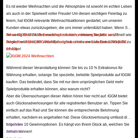
einschließlich Koop-Modi wie „Chaos Dungeon“, in denen Spieler sich
Es ist wieder Weihnachten und die Atmosphäre ist sowohl im echten Leben
zusammenschließen, um vorgegebene Missionen zu erfüllen und
als auch in der Spielwelt voller Freude! Um diesen wichtigen Feiertag zu
feiern, hat IGGM relevante Weihnachtsaktionen gestartet, um unseren
Belohnungen zu verdienen, wenn sie schwierigere Dungeons herausfordern.
Kunden etwas zurückzugeben, die uns immer unterstützt haben. Wenn Sie
Spieler können auch imposante Bosse in „Raid“ jagen und sich in „Spire of
mit wenig Geld Großes erreichen möchten, nehmen Sie bitte so schnell wie
Diese IGGM 2024 Weihnachtsglücksradverlosung beginnt am 23.
Barrier“ gegen ankommende Feinde verteidigen. Wettbewerbsfähige
möglich während der Veranstaltung teil, um die meisten Einkaufsrabatte zu
Dezember 2024 (UTC-08:00) und dauert bis zum 1. Januar 2025 (UTC-
Spieler-gegen-Spieler-Modi wie :Crusade of Glory: werden ebenfalls bei
erhalten!
08:00).
der Veröffentlichung verfügbar sein, wobei der „Guild War“-Inhalt durch
kommende Updates folgen wird. Gemäß diesen Methoden können wir
Während dieser Veranstaltung können Sie bis zu 10 % Extrabonus für
einige Methoden zum Anbau von Undecember Ruby zusammenfassen.
Währung erhalten, solange Sie spezielle, beliebte Spielprodukte auf IGGM
kaufen. Das bedeutet, dass Sie mit nur dem ursprünglichen Geld mehr
Warum müssen wir Undecember Ruby bei
Spielprodukte erhalten können, also warum nicht?
Aber die Überraschungen dieser Aktion hören hier nicht auf. IGGM bietet
IGGM.com kaufen?
auch Glücksradverlosungen für alle registrierten Benutzer an. Tippen Sie
einfach auf das Rad und Sie können die entsprechende Belohnung
Wir können wissen, dass UNDECEMBER zwar Free-to-Play ist, aber nicht
erhalten, nachdem es angehalten hat. Diese Glücksverlosung umfasst die
Pay-to-Win. Wir können jedoch immer noch Undecember Ruby kaufen,
folgenden 10 Gewinnoptionen. Es hängt von Ihrem Glück ab, welchen Sie
3 % Code
um schnell einen großen Vorteil zu erlangen, und IGGM.com ist ein
ziehen können!
5 % Code
bekannter Anbieter von Spielgold, der Spielern günstige Undecember Ruby