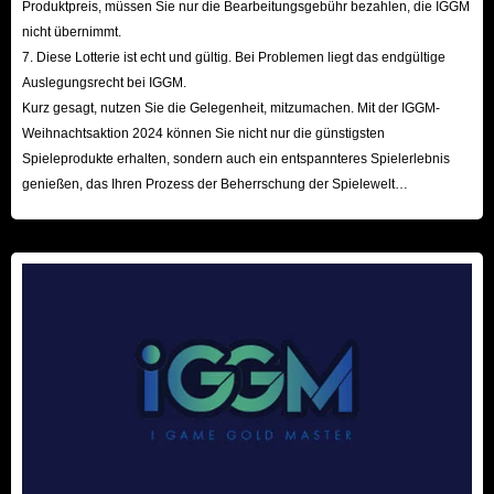
Produktpreis, müssen Sie nur die Bearbeitungsgebühr bezahlen, die IGGM
willkommen, zu IGGM zu kommen, um den billigsten Ruby Undecember
nicht übernimmt.
7. Diese Lotterie ist echt und gültig. Bei Problemen liegt das endgültige
zu kaufen. Ich freue mich auf Ihren Besuch.
Auslegungsrecht bei IGGM.
Kurz gesagt, nutzen Sie die Gelegenheit, mitzumachen. Mit der IGGM-
Weihnachtsaktion 2024 können Sie nicht nur die günstigsten
Spieleprodukte erhalten, sondern auch ein entspannteres Spielerlebnis
genießen, das Ihren Prozess der Beherrschung der Spielewelt
beschleunigt! Wir freuen uns auf Ihren Besuch hier!