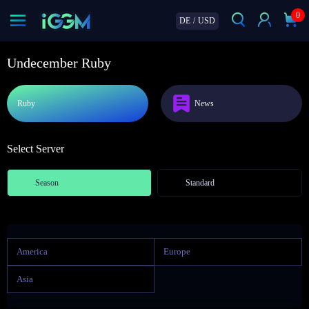
0
DE
/
USD
Undecember Ruby
Ruby
News
Select Server
Season
Standard
America
Europe
Asia