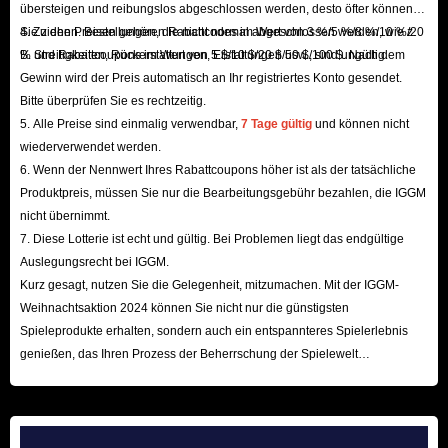
Gerade weil IGGM.com immer an der ursprünglichen Absicht festgehalten
übersteigen und reibungslos abgeschlossen werden, desto öfter können
hat und Kunden als Gott betrachtet! Wir arbeiten auch ständig daran, der
Sie ziehen. Bestellungen, die nicht normal abgeschlossen werden, wie z.
4. Zu den Preisen gehören Rabattcodes im Wert von 3 %/5 %/8 %/10 %/20
B. Streitigkeiten, Rückerstattungen, Erstattungen usw., sind ungültig.
% und Rabattcoupons im Wert von 5 $/10 $/20 $/50 $/100 $. Nach dem
beste Trove Flux-Verkaufsladen zu sein. Danke für dein Vertrauen!
Gewinn wird der Preis automatisch an Ihr registriertes Konto gesendet.
Bitte überprüfen Sie es rechtzeitig.
5. Alle Preise sind einmalig verwendbar,
7 Tage gültig
und können nicht
wiederverwendet werden.
6. Wenn der Nennwert Ihres Rabattcoupons höher ist als der tatsächliche
Produktpreis, müssen Sie nur die Bearbeitungsgebühr bezahlen, die IGGM
nicht übernimmt.
7. Diese Lotterie ist echt und gültig. Bei Problemen liegt das endgültige
Auslegungsrecht bei IGGM.
Kurz gesagt, nutzen Sie die Gelegenheit, mitzumachen. Mit der IGGM-
Weihnachtsaktion 2024 können Sie nicht nur die günstigsten
Spieleprodukte erhalten, sondern auch ein entspannteres Spielerlebnis
genießen, das Ihren Prozess der Beherrschung der Spielewelt
beschleunigt! Wir freuen uns auf Ihren Besuch hier!