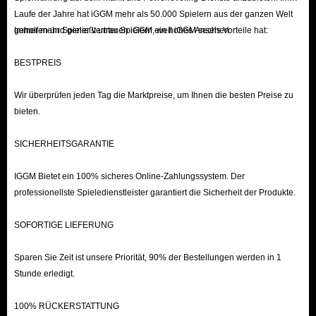
Laufe der Jahre hat iGGM mehr als 50.000 Spielern aus der ganzen Welt
geholfen und genießt unter Spielern ein hohes Ansehen.
Immer mehr Spieler vertrauen iGGM, weil iGGM sechs Vorteile hat:
BESTPREIS
Wir überprüfen jeden Tag die Marktpreise, um Ihnen die besten Preise zu
bieten.
SICHERHEITSGARANTIE
IGGM Bietet ein 100% sicheres Online-Zahlungssystem. Der
professionellste Spieledienstleister garantiert die Sicherheit der Produkte.
SOFORTIGE LIEFERUNG
Sparen Sie Zeit ist unsere Priorität, 90% der Bestellungen werden in 1
Stunde erledigt.
100% RÜCKERSTATTUNG