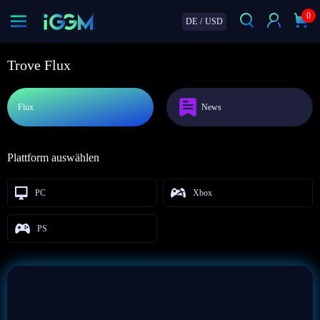
0
DE
/
USD
Trove Flux
Flux
News
Plattform auswählen
PC
Xbox
PS