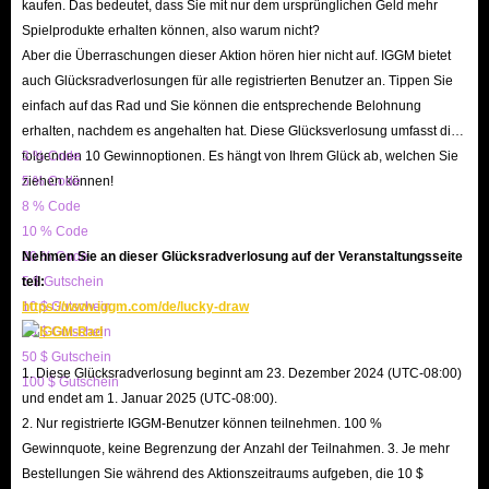
niedrigste auf dem Markt bleiben. Und an jedem wichtigen Feiertag
kaufen. Das bedeutet, dass Sie mit nur dem ursprünglichen Geld mehr
Spielprodukte erhalten können, also warum nicht?
werden wir auch Werbeaktivitäten formulieren oder tolle Gutscheincodes
Aber die Überraschungen dieser Aktion hören hier nicht auf. IGGM bietet
für die Mehrheit der Spieler ausgeben, damit Sie mehr Flux Trove für
auch Glücksradverlosungen für alle registrierten Benutzer an. Tippen Sie
weniger Geld bekommen. Darüber hinaus können Sie auch das
einfach auf das Rad und Sie können die entsprechende Belohnung
Partnerprogramm von IGGM.com besuchen, um zusätzliches Geld zu
erhalten, nachdem es angehalten hat. Diese Glücksverlosung umfasst die
verdienen. Es ist eine gute Möglichkeit, das verdiente Geld bei IGGM
folgenden 10 Gewinnoptionen. Es hängt von Ihrem Glück ab, welchen Sie
3 % Code
ziehen können!
5 % Code
gegen Trove Flux im entsprechenden Wert einzutauschen oder den
8 % Code
täglichen Konsum aufrechtzuerhalten.
10 % Code
Nachdem Sie eine Bestellung zum Kauf von Trove Flux PC aufgegeben
20 % Code
Nehmen Sie an dieser Glücksradverlosung auf der Veranstaltungsseite
haben, bestätigen wir Ihre Bestellinformationen. Bitte beachten Sie
5 $ Gutschein
teil:
10 $ Gutschein
https://www.iggm.com/de/lucky-draw
gleichzeitig, dass Sie Ihre persönlichen Daten und Lieferinformationen
20 $ Gutschein
korrekt eingeben müssen, da wir Ihnen sonst das Produkt möglicherweise
50 $ Gutschein
nicht erfolgreich liefern können.
1. Diese Glücksradverlosung beginnt am 23. Dezember 2024 (UTC-08:00)
100 $ Gutschein
und endet am 1. Januar 2025 (UTC-08:00).
Generell können wir die extrem schnelle und schöne Lieferung in kürzester
2. Nur registrierte IGGM-Benutzer können teilnehmen. 100 %
Zeit für Sie erledigen.
Gewinnquote, keine Begrenzung der Anzahl der Teilnahmen. 3. Je mehr
Bestellungen Sie während des Aktionszeitraums aufgeben, die 10 $