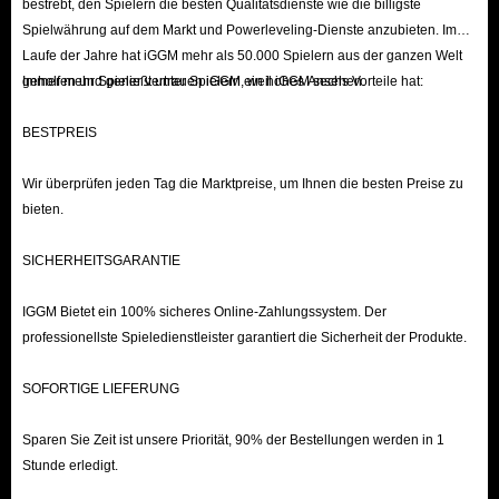
bestrebt, den Spielern die besten Qualitätsdienste wie die billigste
Spielwährung auf dem Markt und Powerleveling-Dienste anzubieten. Im
Laufe der Jahre hat iGGM mehr als 50.000 Spielern aus der ganzen Welt
geholfen und genießt unter Spielern ein hohes Ansehen.
Immer mehr Spieler vertrauen iGGM, weil iGGM sechs Vorteile hat:
BESTPREIS
Wir überprüfen jeden Tag die Marktpreise, um Ihnen die besten Preise zu
bieten.
SICHERHEITSGARANTIE
IGGM Bietet ein 100% sicheres Online-Zahlungssystem. Der
professionellste Spieledienstleister garantiert die Sicherheit der Produkte.
SOFORTIGE LIEFERUNG
Sparen Sie Zeit ist unsere Priorität, 90% der Bestellungen werden in 1
Stunde erledigt.