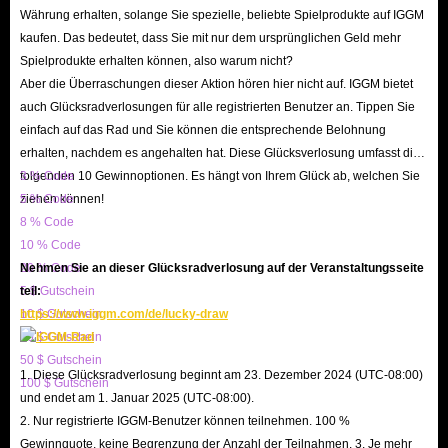
Währung erhalten, solange Sie spezielle, beliebte Spielprodukte auf IGGM
kaufen. Das bedeutet, dass Sie mit nur dem ursprünglichen Geld mehr
Spielprodukte erhalten können, also warum nicht?
Aber die Überraschungen dieser Aktion hören hier nicht auf. IGGM bietet
auch Glücksradverlosungen für alle registrierten Benutzer an. Tippen Sie
einfach auf das Rad und Sie können die entsprechende Belohnung
erhalten, nachdem es angehalten hat. Diese Glücksverlosung umfasst die
folgenden 10 Gewinnoptionen. Es hängt von Ihrem Glück ab, welchen Sie
3 % Code
ziehen können!
5 % Code
8 % Code
10 % Code
20 % Code
Nehmen Sie an dieser Glücksradverlosung auf der Veranstaltungsseite
5 $ Gutschein
teil:
10 $ Gutschein
https://www.iggm.com/de/lucky-draw
20 $ Gutschein
50 $ Gutschein
1. Diese Glücksradverlosung beginnt am 23. Dezember 2024 (UTC-08:00)
100 $ Gutschein
und endet am 1. Januar 2025 (UTC-08:00).
2. Nur registrierte IGGM-Benutzer können teilnehmen. 100 %
Gewinnquote, keine Begrenzung der Anzahl der Teilnahmen. 3. Je mehr