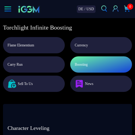
0
DE
/
USD
Torchlight Infinite Boosting
Flame Elementium
Currency
Carry Run
Boosting
Sell To Us
News
Character Leveling