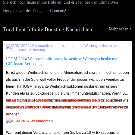
Sie sich noch heute in die Elite ein und erleben Sie den ultimativen
Nervenkitzel des Endgame-Contents!
Torchlight Infinite Boosting Nachrichten
Mehr sehen >
IGGM 2024 Weihnachtsaktionen, kostenlose Werbegeschenke und
Glücksrad-Verlosung
Es ist wieder Weihnachten und die Atmosphäre ist sowohl im echten Leben
als auch in der Spielwelt voller Freude! Um diesen wichtigen Feiertag zu
feiern, hat IGGM relevante Weihnachtsaktionen gestartet, um unseren
Kunden etwas zurückzugeben, die uns immer unterstützt haben. Wenn Sie
mit wenig Geld Großes erreichen möchten, nehmen Sie bitte so schnell wie
Diese IGGM 2024 Weihnachtsglücksradverlosung beginnt am 23.
möglich während der Veranstaltung teil, um die meisten Einkaufsrabatte zu
Dezember 2024 (UTC-08:00) und dauert bis zum 1. Januar 2025 (UTC-
erhalten!
08:00).
Während dieser Veranstaltung können Sie bis zu 10 % Extrabonus für