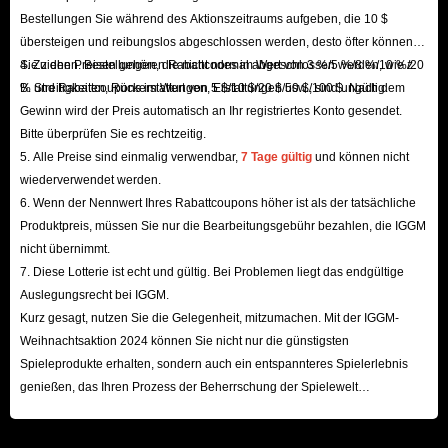
Bestellungen Sie während des Aktionszeitraums aufgeben, die 10 $
übersteigen und reibungslos abgeschlossen werden, desto öfter können
Sie ziehen. Bestellungen, die nicht normal abgeschlossen werden, wie z.
4. Zu den Preisen gehören Rabattcodes im Wert von 3 %/5 %/8 %/10 %/20
B. Streitigkeiten, Rückerstattungen, Erstattungen usw., sind ungültig.
% und Rabattcoupons im Wert von 5 $/10 $/20 $/50 $/100 $. Nach dem
Gewinn wird der Preis automatisch an Ihr registriertes Konto gesendet.
Bitte überprüfen Sie es rechtzeitig.
5. Alle Preise sind einmalig verwendbar,
7 Tage gültig
und können nicht
wiederverwendet werden.
6. Wenn der Nennwert Ihres Rabattcoupons höher ist als der tatsächliche
Produktpreis, müssen Sie nur die Bearbeitungsgebühr bezahlen, die IGGM
nicht übernimmt.
7. Diese Lotterie ist echt und gültig. Bei Problemen liegt das endgültige
Auslegungsrecht bei IGGM.
Kurz gesagt, nutzen Sie die Gelegenheit, mitzumachen. Mit der IGGM-
Weihnachtsaktion 2024 können Sie nicht nur die günstigsten
Spieleprodukte erhalten, sondern auch ein entspannteres Spielerlebnis
genießen, das Ihren Prozess der Beherrschung der Spielewelt
beschleunigt! Wir freuen uns auf Ihren Besuch hier!