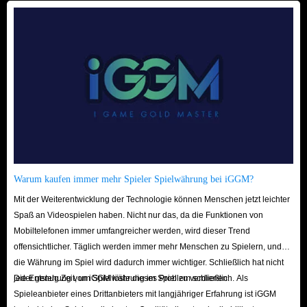
Warum kaufen immer mehr Spieler Spielwährung bei iGGM?
Mit der Weiterentwicklung der Technologie können Menschen jetzt leichter
Spaß an Videospielen haben. Nicht nur das, da die Funktionen von
Mobiltelefonen immer umfangreicher werden, wird dieser Trend
offensichtlicher. Täglich werden immer mehr Menschen zu Spielern, und
die Währung im Spiel wird dadurch immer wichtiger. Schließlich hat nicht
jeder genug Zeit, um Spielwährung im Spiel zu verdienen.
Die Entstehung von iGGM löste dieses Problem schließlich. Als
Spieleanbieter eines Drittanbieters mit langjähriger Erfahrung ist iGGM