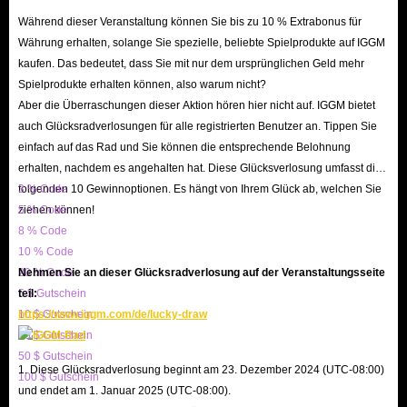
the needs of their customers and build a reputation for trustworthiness
Während dieser Veranstaltung können Sie bis zu 10 % Extrabonus für
within the Roblox community. With a focus on providing a seamless and
Währung erhalten, solange Sie spezielle, beliebte Spielprodukte auf IGGM
secure buying experience, IGGM can ensure that players can enjoy their
kaufen. Das bedeutet, dass Sie mit nur dem ursprünglichen Geld mehr
Spielprodukte erhalten können, also warum nicht?
new items with confidence and peace of mind.
Aber die Überraschungen dieser Aktion hören hier nicht auf. IGGM bietet
auch Glücksradverlosungen für alle registrierten Benutzer an. Tippen Sie
einfach auf das Rad und Sie können die entsprechende Belohnung
erhalten, nachdem es angehalten hat. Diese Glücksverlosung umfasst die
folgenden 10 Gewinnoptionen. Es hängt von Ihrem Glück ab, welchen Sie
3 % Code
ziehen können!
5 % Code
8 % Code
10 % Code
20 % Code
Nehmen Sie an dieser Glücksradverlosung auf der Veranstaltungsseite
5 $ Gutschein
teil:
10 $ Gutschein
https://www.iggm.com/de/lucky-draw
20 $ Gutschein
50 $ Gutschein
1. Diese Glücksradverlosung beginnt am 23. Dezember 2024 (UTC-08:00)
100 $ Gutschein
und endet am 1. Januar 2025 (UTC-08:00).