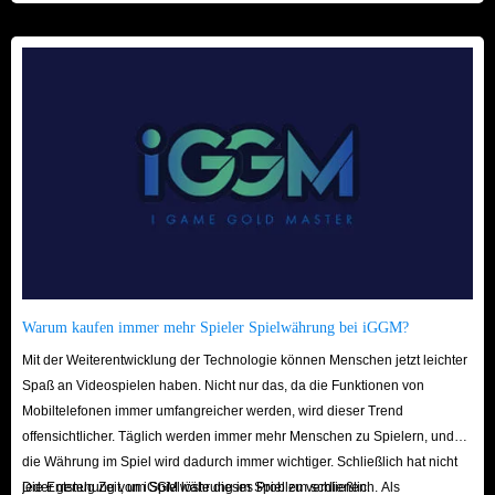
Warum kaufen immer mehr Spieler Spielwährung bei iGGM?
Mit der Weiterentwicklung der Technologie können Menschen jetzt leichter
Spaß an Videospielen haben. Nicht nur das, da die Funktionen von
Mobiltelefonen immer umfangreicher werden, wird dieser Trend
offensichtlicher. Täglich werden immer mehr Menschen zu Spielern, und
die Währung im Spiel wird dadurch immer wichtiger. Schließlich hat nicht
jeder genug Zeit, um Spielwährung im Spiel zu verdienen.
Die Entstehung von iGGM löste dieses Problem schließlich. Als