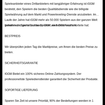
Spieleanbieter eines Drittanbieters mit langjähriger Erfahrung ist iGGM
bestrebt, den Spielern die besten Qualitätsdienste wie die billigste
Spielwährung auf dem Markt und Powerleveling-Dienste anzubieten. Im
Laufe der Jahre hat iGGM mehr als 50.000 Spielern aus der ganzen Welt
geholfen und genießt unter Spielern ein hohes Ansehen.
Immer mehr Spieler vertrauen iGGM, weil iGGM sechs Vorteile hat:
BESTPREIS
Wir überprüfen jeden Tag die Marktpreise, um Ihnen die besten Preise zu
bieten.
SICHERHEITSGARANTIE
IGGM Bietet ein 100% sicheres Online-Zahlungssystem. Der
professionellste Spieledienstleister garantiert die Sicherheit der Produkte.
SOFORTIGE LIEFERUNG
Sparen Sie Zeit ist unsere Priorität, 90% der Bestellungen werden in 1