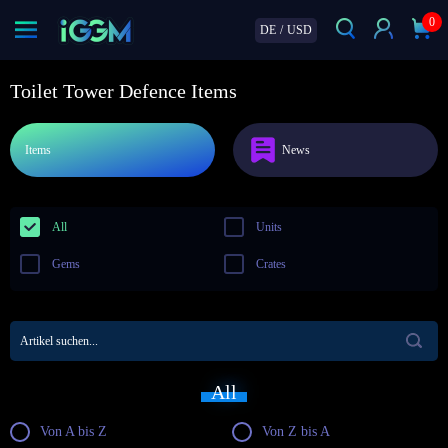
0
DE
/
USD
Toilet Tower Defence Items
Items
News
All
Units
Gems
Crates
All
Von A bis Z
Von Z bis A