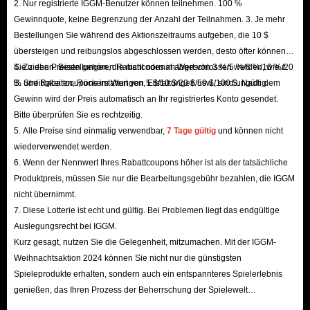
2. Nur registrierte IGGM-Benutzer können teilnehmen. 100 %
Gewinnquote, keine Begrenzung der Anzahl der Teilnahmen. 3. Je mehr
Bestellungen Sie während des Aktionszeitraums aufgeben, die 10 $
übersteigen und reibungslos abgeschlossen werden, desto öfter können
Sie ziehen. Bestellungen, die nicht normal abgeschlossen werden, wie z.
4. Zu den Preisen gehören Rabattcodes im Wert von 3 %/5 %/8 %/10 %/20
B. Streitigkeiten, Rückerstattungen, Erstattungen usw., sind ungültig.
% und Rabattcoupons im Wert von 5 $/10 $/20 $/50 $/100 $. Nach dem
Gewinn wird der Preis automatisch an Ihr registriertes Konto gesendet.
Bitte überprüfen Sie es rechtzeitig.
5. Alle Preise sind einmalig verwendbar,
7 Tage gültig
und können nicht
wiederverwendet werden.
6. Wenn der Nennwert Ihres Rabattcoupons höher ist als der tatsächliche
Produktpreis, müssen Sie nur die Bearbeitungsgebühr bezahlen, die IGGM
nicht übernimmt.
7. Diese Lotterie ist echt und gültig. Bei Problemen liegt das endgültige
Auslegungsrecht bei IGGM.
Kurz gesagt, nutzen Sie die Gelegenheit, mitzumachen. Mit der IGGM-
Weihnachtsaktion 2024 können Sie nicht nur die günstigsten
Spieleprodukte erhalten, sondern auch ein entspannteres Spielerlebnis
genießen, das Ihren Prozess der Beherrschung der Spielewelt
beschleunigt! Wir freuen uns auf Ihren Besuch hier!