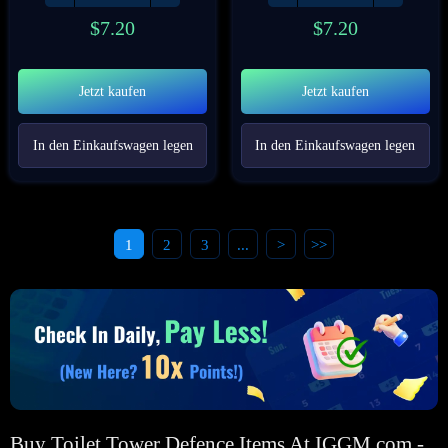
$
7.20
$
7.20
Jetzt kaufen
Jetzt kaufen
In den Einkaufswagen legen
In den Einkaufswagen legen
1
2
3
...
>
>>
Buy Toilet Tower Defence Items At IGGM.com -