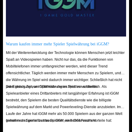
Shiekah-Stein-Module:
Magnetis, Stasis, Cryonis und das Fernzünder-
Modul zum Lösen von Rätseln.
Recken-Fähigkeiten:
Einzigartige Kräfte der vier Titanen, die Vorteile
in Kampf und Bewegung bieten.
Wie farmt man effektiv?
Warum kaufen immer mehr Spieler Spielwährung bei iGGM?
Farming nach dem Blutmond:
Dieses zyklische Ereignis lässt
Mit der Weiterentwicklung der Technologie können Menschen jetzt leichter
besiegte Gegner und Ressourcen wieder erscheinen. Ideal, um
Spaß an Videospielen haben. Nicht nur das, da die Funktionen von
hochwertige Items erneut zu sammeln.
Mobiltelefonen immer umfangreicher werden, wird dieser Trend
Shiekah-Sensor nutzen:
Stellen Sie den Sensor auf spezifische
offensichtlicher. Täglich werden immer mehr Menschen zu Spielern, und
Materialien oder Gegner ein, um diese leichter aufzuspüren.
die Währung im Spiel wird dadurch immer wichtiger. Schließlich hat nicht
Rasten/Warten:
An einem Lagerfeuer oder einer Kochstelle können
jeder genug Zeit, um Spielwährung im Spiel zu verdienen.
Die Entstehung von iGGM löste dieses Problem schließlich. Als
Spieleanbieter eines Drittanbieters mit langjähriger Erfahrung ist iGGM
Sie die Zeit vorspulen, um Respawns zu erzwingen oder
bestrebt, den Spielern die besten Qualitätsdienste wie die billigste
Händlerinventare zu aktualisieren.
Spielwährung auf dem Markt und Powerleveling-Dienste anzubieten. Im
Kauf bei IGGM:
Wenn Sie Zeit sparen möchten, finden Sie bei uns
Laufe der Jahre hat iGGM mehr als 50.000 Spielern aus der ganzen Welt
alles – von High-End-Waffen bis hin zu seltenen Verbrauchsgütern.
geholfen und genießt unter Spielern ein hohes Ansehen.
Immer mehr Spieler vertrauen iGGM, weil iGGM sechs Vorteile hat:
Kurz gesagt: BotW-Items auf IGGM.com überzeugen durch
niedrige