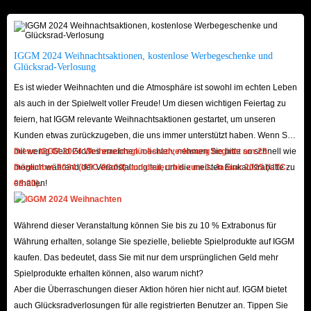
Käuferschutz sind Ihre Transaktionen, Daten und Ihr Account bei uns
absolut sicher.
F: Welche Rabatte gibt es?
IGGM 2024 Weihnachtsaktionen, kostenlose Werbegeschenke und
A: IGGM bietet durch verschiedene Rabattprogramme stets die besten
Glücksrad-Verlosung
Preise:
Es ist wieder Weihnachten und die Atmosphäre ist sowohl im echten Leben
als auch in der Spielwelt voller Freude! Um diesen wichtigen Feiertag zu
Feiertags-Aktionen:
Zu Anlässen wie Weihnachten, Neujahr oder
feiern, hat IGGM relevante Weihnachtsaktionen gestartet, um unseren
Black Friday veröffentlichen wir spezielle Rabattcodes für zusätzliche
Kunden etwas zurückzugeben, die uns immer unterstützt haben. Wenn Sie
Ersparnisse.
mit wenig Geld Großes erreichen möchten, nehmen Sie bitte so schnell wie
Diese IGGM 2024 Weihnachtsglücksradverlosung beginnt am 23.
VIP-Rabatt:
Werden Sie Teil des IGGM-VIP-Programms und erhalten
möglich während der Veranstaltung teil, um die meisten Einkaufsrabatte zu
Dezember 2024 (UTC-08:00) und dauert bis zum 1. Januar 2025 (UTC-
erhalten!
08:00).
Sie je nach Gesamtumsatz bis zu
5 % Rabatt
auf jede BotW-
Bestellung.
Partnerprogramm:
Treten Sie unserem Affiliate-Programm bei und
Während dieser Veranstaltung können Sie bis zu 10 % Extrabonus für
Währung erhalten, solange Sie spezielle, beliebte Spielprodukte auf IGGM
verdienen Sie Provisionen, die Sie sich auszahlen lassen oder direkt in
kaufen. Das bedeutet, dass Sie mit nur dem ursprünglichen Geld mehr
In-Game-Waffen umtauschen können.
Spielprodukte erhalten können, also warum nicht?
F: Ist die Lieferung schnell?
Aber die Überraschungen dieser Aktion hören hier nicht auf. IGGM bietet
A: Absolut! Unser großes Inventar ermöglicht es uns, Ihre Bestellung in
auch Glücksradverlosungen für alle registrierten Benutzer an. Tippen Sie