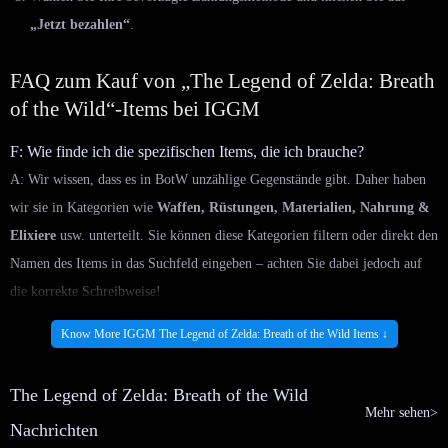
„Jetzt bezahlen“
.
FAQ zum Kauf von „The Legend of Zelda: Breath
of the Wild“-Items bei IGGM
F: Wie finde ich die spezifischen Items, die ich brauche?
A: Wir wissen, dass es in BotW unzählige Gegenstände gibt. Daher haben
wir sie in Kategorien wie
Waffen, Rüstungen, Materialien, Nahrung &
Elixiere
usw. unterteilt. Sie können diese Kategorien filtern oder direkt den
Namen des Items in das Suchfeld eingeben – achten Sie dabei jedoch auf
die korrekte Schreibweise!
F: Ist es sicher, hier Materialien zu kaufen?
Know More IGGM The Legend of Zelda: Breath of the Wild Items ↓
A: Wir verstehen, dass der RMT-Markt (Real Money Trading) oft
unübersichtlich ist und Spieler vor Drittanbietern zurückschrecken. IGGM
The Legend of Zelda: Breath of the Wild
bricht dieses Klischee. Als langjähriger Shop bieten wir
günstige und
Mehr sehen>
Nachrichten
sichere
BotW-Items an. Dank SSL-Verschlüsselung und umfassendem