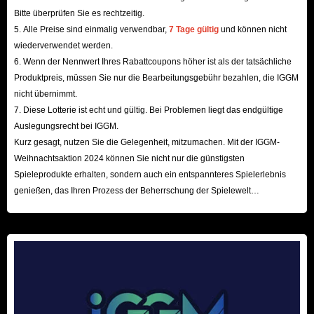
Guide für Zelda: BotW Items | Übersicht, Typen
Bitte überprüfen Sie es rechtzeitig.
& Farming-Methoden
5. Alle Preise sind einmalig verwendbar,
7 Tage gültig
und können nicht
wiederverwendet werden.
In The Legend of Zelda: Breath of the Wild sind Gegenstände
6. Wenn der Nennwert Ihres Rabattcoupons höher ist als der tatsächliche
Produktpreis, müssen Sie nur die Bearbeitungsgebühr bezahlen, die IGGM
überlebenswichtig. Sie unterteilen sich in Waffen, Rüstungen, Nahrung zur
nicht übernimmt.
Heilung/Stärkung und Materialien für Upgrades. Jedes Item hat einen
7. Diese Lotterie ist echt und gültig. Bei Problemen liegt das endgültige
spezifischen Nutzen, wie etwa Elementarresistenz oder Angriffskraft-Boni.
Auslegungsrecht bei IGGM.
Haupttypen von Items
Kurz gesagt, nutzen Sie die Gelegenheit, mitzumachen. Mit der IGGM-
Weihnachtsaktion 2024 können Sie nicht nur die günstigsten
Waffen:
Schwerter, Lanzen, Äxte, Bogen und Schilde. Beachten Sie,
Spieleprodukte erhalten, sondern auch ein entspannteres Spielerlebnis
dass die meisten Waffen eine begrenzte Haltbarkeit haben und
genießen, das Ihren Prozess der Beherrschung der Spielewelt
zerbrechen.
beschleunigt! Wir freuen uns auf Ihren Besuch hier!
Rüstungen:
Sets, die verschiedene Resistenzen und Buffs bieten.
Nahrung & Elixiere:
Gekochte Gerichte, die Herzen regenerieren oder
Ausdauer und Statuswerte temporär erhöhen.
Materialien:
Hauptsächlich Erze, Monsterzutaten und Naturprodukte
für die Küche oder Rüstungs-Upgrades.