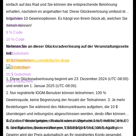
einfach auf das Rad und Sie können die entsprechende Belohnung
kürzester Zeit vorzubereiten. Wenn Ihre Angaben korrekt sind, erhalten Sie
erhalten, nachdem es angehalten hat. Diese Glücksverlosung umfasst die
Ihre Items in der Regel innerhalb
weniger Minuten
.
folgenden 10 Gewinnoptionen. Es hängt von Ihrem Glück ab, welchen Sie
3 % Code
F: Warum muss ich meine Informationen angeben?
ziehen können!
5 % Code
A: Dies dient dazu, Ihren Charakter im Spiel schnellstmöglich zu finden
8 % Code
und die Items sicher zu übergeben. Wir garantieren, dass Ihre Daten
10 % Code
20 % Code
Nehmen Sie an dieser Glücksradverlosung auf der Veranstaltungsseite
ausschließlich für die Lieferung verwendet und niemals an Dritte verkauft
5 $ Gutschein
teil:
werden.
10 $ Gutschein
https://www.iggm.com/de/lucky-draw
F: Welche Zahlungsmethoden werden angeboten?
20 $ Gutschein
A: Um Spielern weltweit gerecht zu werden, bieten wir
PayPal,
50 $ Gutschein
1. Diese Glücksradverlosung beginnt am 23. Dezember 2024 (UTC-08:00)
Kreditkarten, Google Pay, Apple Pay
100 $ Gutschein
sowie lokale Zahlungsmethoden
und endet am 1. Januar 2025 (UTC-08:00).
an. Jede Methode ist verifiziert und sicher.
2. Nur registrierte IGGM-Benutzer können teilnehmen. 100 %
F: Gibt es einen 24/7 Kundenservice?
Gewinnquote, keine Begrenzung der Anzahl der Teilnahmen. 3. Je mehr
A: Ja! Bei Fragen oder Problemen während des Kaufs können Sie jederzeit
Bestellungen Sie während des Aktionszeitraums aufgeben, die 10 $
übersteigen und reibungslos abgeschlossen werden, desto öfter können
unten rechts auf den Button klicken, um unseren professionellen Live-
Sie ziehen. Bestellungen, die nicht normal abgeschlossen werden, wie z.
4. Zu den Preisen gehören Rabattcodes im Wert von 3 %/5 %/8 %/10 %/20
Support zu kontaktieren.
B. Streitigkeiten, Rückerstattungen, Erstattungen usw., sind ungültig.
% und Rabattcoupons im Wert von 5 $/10 $/20 $/50 $/100 $. Nach dem
Gewinn wird der Preis automatisch an Ihr registriertes Konto gesendet.