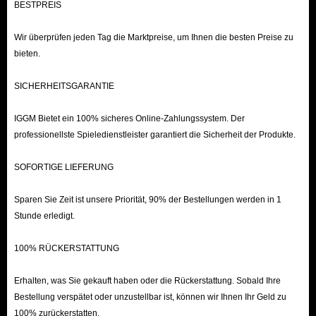
BESTPREIS
Preise, sichere Transaktionen und blitzschnelle Lieferung
. Wenn Sie
Hyrule mit der besten Ausrüstung erkunden wollen, sind Sie bei uns genau
Wir überprüfen jeden Tag die Marktpreise, um Ihnen die besten Preise zu
richtig!
bieten.
SICHERHEITSGARANTIE
IGGM Bietet ein 100% sicheres Online-Zahlungssystem. Der
professionellste Spieledienstleister garantiert die Sicherheit der Produkte.
SOFORTIGE LIEFERUNG
Sparen Sie Zeit ist unsere Priorität, 90% der Bestellungen werden in 1
Stunde erledigt.
100% RÜCKERSTATTUNG
Erhalten, was Sie gekauft haben oder die Rückerstattung. Sobald Ihre
Bestellung verspätet oder unzustellbar ist, können wir Ihnen Ihr Geld zu
100% zurückerstatten.