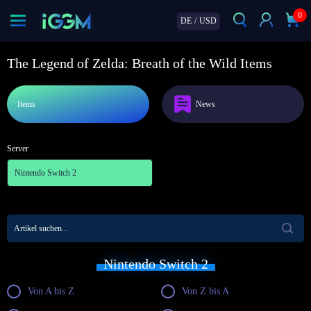
0
DE
/
USD
The Legend of Zelda: Breath of the Wild Items
Items
News
Server
Nintendo Switch 2
Nintendo Switch 2
Von A bis Z
Von Z bis A