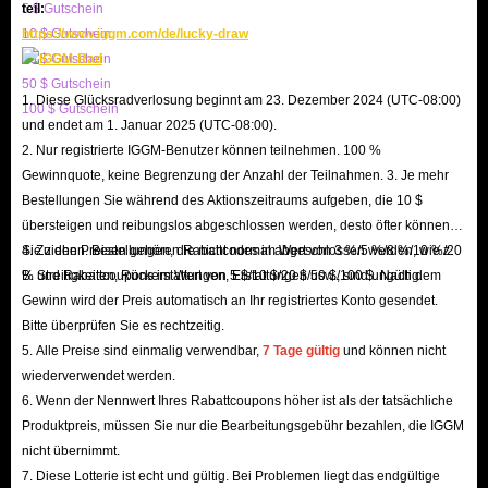
5 $ Gutschein
teil:
because our professional staff monitors market trends daily and adjusts coin
10 $ Gutschein
https://www.iggm.com/de/lucky-draw
pricing accordingly, ensuring you can always buy SUGO Coins at the
20 $ Gutschein
lowest prices.
50 $ Gutschein
1. Diese Glücksradverlosung beginnt am 23. Dezember 2024 (UTC-08:00)
100 $ Gutschein
In addition, we offer various discounts to help you save even more when
und endet am 1. Januar 2025 (UTC-08:00).
buying in-app Coins, including up to 5% off for IGGM VIP members,
2. Nur registrierte IGGM-Benutzer können teilnehmen. 100 %
occasional holiday promotions with the chance to receive large discount
Gewinnquote, keine Begrenzung der Anzahl der Teilnahmen. 3. Je mehr
Bestellungen Sie während des Aktionszeitraums aufgeben, die 10 $
codes, and even the opportunity to earn substantial commissions by joining
übersteigen und reibungslos abgeschlossen werden, desto öfter können
our Affiliate Program. Therefore, IGGM is definitely the best place to buy
Sie ziehen. Bestellungen, die nicht normal abgeschlossen werden, wie z.
4. Zu den Preisen gehören Rabattcodes im Wert von 3 %/5 %/8 %/10 %/20
SUGO coin top-ups.
B. Streitigkeiten, Rückerstattungen, Erstattungen usw., sind ungültig.
% und Rabattcoupons im Wert von 5 $/10 $/20 $/50 $/100 $. Nach dem
24/7 Customer Support, Five-Star Service
Gewinn wird der Preis automatisch an Ihr registriertes Konto gesendet.
If you encounter any problems while recharging your SUGO Coins on
Bitte überprüfen Sie es rechtzeitig.
5. Alle Preise sind einmalig verwendbar,
7 Tage gültig
und können nicht
IGGM, you can contact our 24/7 online customer service at any time. We
wiederverwendet werden.
will respond and resolve all your issues as quickly as possible. If you are
6. Wenn der Nennwert Ihres Rabattcoupons höher ist als der tatsächliche
dissatisfied with our service, please feel free to contact us and let us know
Produktpreis, müssen Sie nur die Bearbeitungsgebühr bezahlen, die IGGM
the reason. We will try our best to provide you with the best solution. All
nicht übernimmt.
7. Diese Lotterie ist echt und gültig. Bei Problemen liegt das endgültige
your objective suggestions are key to helping IGGM continuously improve