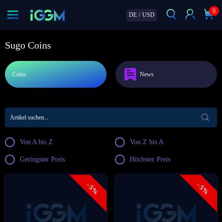
0
DE
/
USD
Sugo Coins
Coins
News
Von A bis Z
Von Z bis A
Geringster Preis
Höchster Preis
- 5%
- 5%