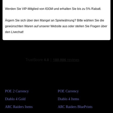
Werden Sie VIP-Mitglied von IGGM und erhalten Sie bis zu 5% Rabatt.
Ärgern Sie sich über den Mangel an Spielwährung? Bitte wählen Sie die
gewünschten Waren auf unserer Website aus oder stellen Sie Fragen über
den Livechat!
POE 2 Currency
POE Currency
Diablo 4 Gold
Diablo 4 Items
ARC Raiders Items
ARC Raiders BluePrints