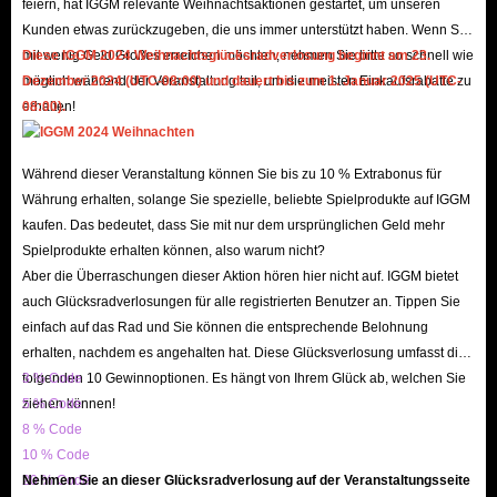
feiern, hat IGGM relevante Weihnachtsaktionen gestartet, um unseren
Trust Endorsement, Safe and Reliable
Kunden etwas zurückzugeben, die uns immer unterstützt haben. Wenn Sie
IGGM is a long-established store that has earned the trust of countless users
mit wenig Geld Großes erreichen möchten, nehmen Sie bitte so schnell wie
Diese IGGM 2024 Weihnachtsglücksradverlosung beginnt am 23.
möglich während der Veranstaltung teil, um die meisten Einkaufsrabatte zu
Dezember 2024 (UTC-08:00) und dauert bis zum 1. Januar 2025 (UTC-
with its stable and reliable service and secure shopping environment. We
erhalten!
08:00).
enjoy a high reputation on mainstream platforms such as Facebook, X, and
Discord, with users even spontaneously promoting us - a testament to our
Während dieser Veranstaltung können Sie bis zu 10 % Extrabonus für
excellent reputation! If you still have doubts, you can check out IGGM's
Währung erhalten, solange Sie spezielle, beliebte Spielprodukte auf IGGM
genuine reviews on Trustpilot and the Google Play Store. Currently, over
kaufen. Das bedeutet, dass Sie mit nur dem ursprünglichen Geld mehr
150k reviews and a 4.8 star rating demonstrate that we are not a fraudulent
Spielprodukte erhalten können, also warum nicht?
website.
Aber die Überraschungen dieser Aktion hören hier nicht auf. IGGM bietet
In addition, to ensure you can successfully buy SUGO in-app Coins, our
auch Glücksradverlosungen für alle registrierten Benutzer an. Tippen Sie
einfach auf das Rad und Sie können die entsprechende Belohnung
website's SSL encryption and server security mechanisms safeguard your
erhalten, nachdem es angehalten hat. Diese Glücksverlosung umfasst die
shopping experience. Therefore, when topping up Coins with IGGM, you
folgenden 10 Gewinnoptionen. Es hängt von Ihrem Glück ab, welchen Sie
3 % Code
don't need to worry about your account being hacked or your information
ziehen können!
5 % Code
being leaked.
8 % Code
Low Prices, Diverse Offers
10 % Code
20 % Code
Nehmen Sie an dieser Glücksradverlosung auf der Veranstaltungsseite
IGGM consistently offers the lowest prices on Sugo top-ups. This is