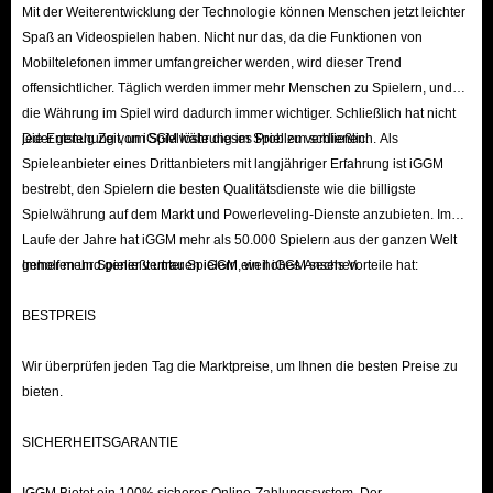
Unlocking Premium Features
: Some exclusive or premium features
Mit der Weiterentwicklung der Technologie können Menschen jetzt leichter
Spaß an Videospielen haben. Nicht nur das, da die Funktionen von
within the app may require SUGO coins, enhancing the overall
Mobiltelefonen immer umfangreicher werden, wird dieser Trend
experience for paying users.
offensichtlicher. Täglich werden immer mehr Menschen zu Spielern, und
Supporting Creators
: Recharging coins is a direct way to support
die Währung im Spiel wird dadurch immer wichtiger. Schließlich hat nicht
content creators on the platform, as these virtual gifts can often be
jeder genug Zeit, um Spielwährung im Spiel zu verdienen.
Die Entstehung von iGGM löste dieses Problem schließlich. Als
Spieleanbieter eines Drittanbieters mit langjähriger Erfahrung ist iGGM
converted into revenue for them.
bestrebt, den Spielern die besten Qualitätsdienste wie die billigste
Enhancing the Experience
: The more coins you have, the more
Spielwährung auf dem Markt und Powerleveling-Dienste anzubieten. Im
activities that require coins you can participate in, resulting in a richer
Laufe der Jahre hat iGGM mehr als 50.000 Spielern aus der ganzen Welt
and more interactive app experience.
geholfen und genießt unter Spielern ein hohes Ansehen.
Immer mehr Spieler vertrauen iGGM, weil iGGM sechs Vorteile hat:
BESTPREIS
In short, IGGM, as the top-tier Sugo app coin recharge platform, offers
you the safest environment to buy Coins and enjoy exclusive offers. We
Wir überprüfen jeden Tag die Marktpreise, um Ihnen die besten Preise zu
will deliver your Coins to you with lightning speed, allowing you to
bieten.
unlock all premium features in SUGO and send virtual gifts to your
favorite streamers!
SICHERHEITSGARANTIE