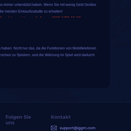
s immer unterstützt haben. Wenn Sie mit wenig Geld Großes
ie meisten Einkaufsrabatte zu erhalten!
 und dauert bis zum 1. Januar 2025 (UTC-08:00).
 Sie spezielle, beliebte Spielprodukte auf IGGM kaufen. Das
warum nicht?
en für alle registrierten Benutzer an. Tippen Sie einfach auf
 haben. Nicht nur das, da die Funktionen von Mobiltelefonen
ese Glücksverlosung umfasst die folgenden 10
nschen zu Spielern, und die Währung im Spiel wird dadurch
s mit langjähriger Erfahrung ist iGGM bestrebt, den Spielern
enste anzubieten. Im Laufe der Jahre hat iGGM mehr als 50.000
Folgen Sie
Kontakt
uns
ar 2025 (UTC-08:00).
support@iggm.com