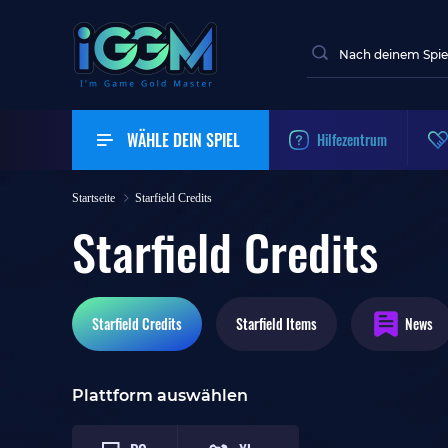
WÄHLE DEIN SPIEL
Hilfezentrum
Startseite
Starfield Credits
Starfield Credits
Starfield
Credits
Starfield
Items
News
Plattform auswählen