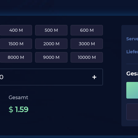
400 M
500 M
600 M
Serv
1500 M
2000 M
3000 M
Lief
8000 M
9000 M
10000 M
Ges
+
Gesamt
$
1.59