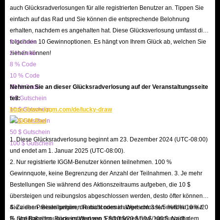
Gegenstände, indem du Quests für NPCs abschließt oder bestimmte
auch Glücksradverlosungen für alle registrierten Benutzer an. Tippen Sie
Meilensteine erreichst. Bleiben Sie auf der Hut vor besonderen
einfach auf das Rad und Sie können die entsprechende Belohnung
Veranstaltungen und Festivals, die Belohnungen bieten.
erhalten, nachdem es angehalten hat. Diese Glücksverlosung umfasst die
folgenden 10 Gewinnoptionen. Es hängt von Ihrem Glück ab, welchen Sie
3 % Code
Spawning-Cheat: Nutzen Sie den Spawning-Cheat, um bestimmte
ziehen können!
5 % Code
Gegenstände zu erhalten, indem Sie Ihrem Charakter einen Namen mit
8 % Code
bestimmten Gegenstandscodes geben (z. B. [611] [577] [532]).
10 % Code
20 % Code
Nehmen Sie an dieser Glücksradverlosung auf der Veranstaltungsseite
Wie kaufe ich günstige, sichere und schnelle
5 $ Gutschein
teil:
Stardew Valley-Artikel bei IGGM?
10 $ Gutschein
https://www.iggm.com/de/lucky-draw
20 $ Gutschein
Bei IGGM verfügt unser umfangreiches Inventar über eine vielfältige
50 $ Gutschein
1. Diese Glücksradverlosung beginnt am 23. Dezember 2024 (UTC-08:00)
100 $ Gutschein
Auswahl an Stardew Valley-Gegenständen zum Verkauf, die alle im Spiel
und endet am 1. Januar 2025 (UTC-08:00).
vorkommenden Gegenstandstypen umfassen. Ganz gleich, ob Sie mit
2. Nur registrierte IGGM-Benutzer können teilnehmen. 100 %
einem Mangel konfrontiert sind, der Ihren Fortschritt behindert, oder
Gewinnquote, keine Begrenzung der Anzahl der Teilnahmen. 3. Je mehr
Bestellungen Sie während des Aktionszeitraums aufgeben, die 10 $
einfach nur auf der Suche nach Bequemlichkeit sind: Der Kauf von
übersteigen und reibungslos abgeschlossen werden, desto öfter können
Stardew Valley-Artikeln bei IGGM ist eindeutig die beste Wahl.
Sie ziehen. Bestellungen, die nicht normal abgeschlossen werden, wie z.
4. Zu den Preisen gehören Rabattcodes im Wert von 3 %/5 %/8 %/10 %/20
1. Artikelauswahl
B. Streitigkeiten, Rückerstattungen, Erstattungen usw., sind ungültig.
% und Rabattcoupons im Wert von 5 $/10 $/20 $/50 $/100 $. Nach dem