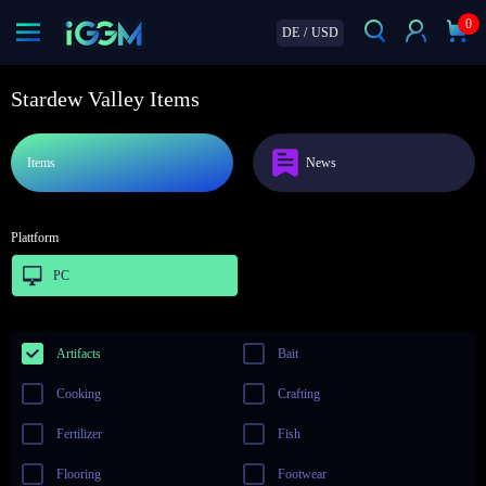
0
DE
/
USD
Stardew Valley Items
Items
News
Plattform
PC
Artifacts
Bait
Cooking
Crafting
Fertilizer
Fish
Flooring
Footwear