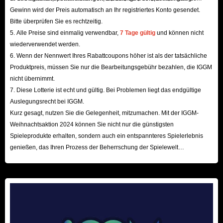
Navigieren Sie durch unsere umfassende Auswahl an Stardew Valley-
Gewinn wird der Preis automatisch an Ihr registriertes Konto gesendet.
Bitte überprüfen Sie es rechtzeitig.
Artikeln und geben Sie die gewünschte Menge zum Kauf an.
5. Alle Preise sind einmalig verwendbar,
7 Tage gültig
und können nicht
2. Benutzerinformationen
wiederverwendet werden.
Füllen Sie alle erforderlichen Felder im Abschnitt „Benutzerinformationen“
6. Wenn der Nennwert Ihres Rabattcoupons höher ist als der tatsächliche
aus. Wer auf der Suche nach günstigeren Stardew Valley-Artikeln ist, sollte
Produktpreis, müssen Sie nur die Bearbeitungsgebühr bezahlen, die IGGM
sich als VIP-Mitglied bei IGGM registrieren lassen, um von Rabatten
nicht übernimmt.
7. Diese Lotterie ist echt und gültig. Bei Problemen liegt das endgültige
zwischen 1 % und 5 % zu profitieren.
Auslegungsrecht bei IGGM.
3. Lieferinformationen
Kurz gesagt, nutzen Sie die Gelegenheit, mitzumachen. Mit der IGGM-
Füllen Sie den „Einladungscode“ aus.
Weihnachtsaktion 2024 können Sie nicht nur die günstigsten
Um einen reibungslosen Transaktionsprozess zu gewährleisten, halten
Spieleprodukte erhalten, sondern auch ein entspannteres Spielerlebnis
Sie sich an die folgenden Richtlinien:
genießen, das Ihren Prozess der Beherrschung der Spielewelt
beschleunigt! Wir freuen uns auf Ihren Besuch hier!
Wenn Ihr Speicherstand nicht aufgeführt ist, suchen Sie den NPC
Robin, bauen Sie eine „Hütte“, schlafen Sie, um den Fortschritt zu
speichern, und greifen Sie dann auf die Hostliste zu.
Seien Sie versichert, dass Ihre gewünschten Stardew Valley-Artikel
sorgfältig in der großen Truhe in Ihrem Haus untergebracht werden.