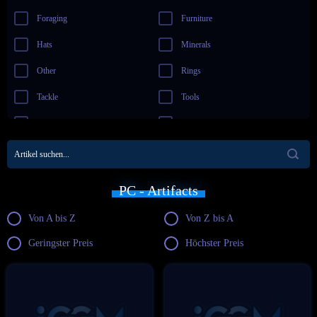
Foraging
Furniture
Hats
Minerals
Other
Rings
Tackle
Tools
Wallpaper
Weapons
PC - Artifacts
Von A bis Z
Von Z bis A
Geringster Preis
Höchster Preis