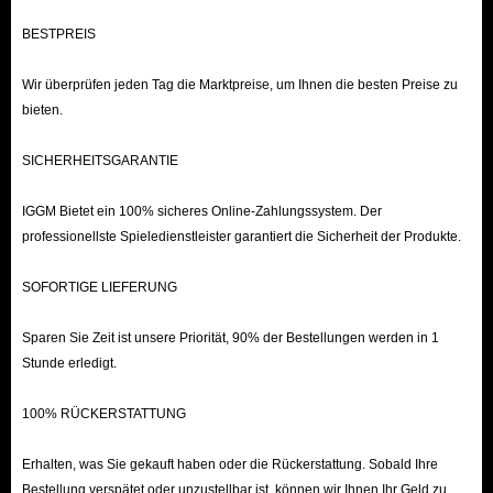
Nach erfolgreichem Abschluss des Liefervorgangs benachrichtigt Sie unser
BESTPREIS
Kundenservice per E-Mail und sorgt so für eine transparente
Kommunikation während des gesamten Transaktionsprozesses.
Wir überprüfen jeden Tag die Marktpreise, um Ihnen die besten Preise zu
bieten.
Zusammenfassend lässt sich sagen, dass Sie bei IGGM günstige, sichere
SICHERHEITSGARANTIE
und schnelle Stardew Valley-Artikel kaufen können. Sollten Sie vor,
während oder nach dem Verkauf auf Fragen oder Bedenken stoßen, steht
IGGM Bietet ein 100% sicheres Online-Zahlungssystem. Der
professionellste Spieledienstleister garantiert die Sicherheit der Produkte.
Ihnen unser engagiertes Kundendienstteam per Live-Chat oder E-Mail
jederzeit gerne zur Verfügung. Wir freuen uns auf Ihre Schirmherrschaft!
SOFORTIGE LIEFERUNG
Sparen Sie Zeit ist unsere Priorität, 90% der Bestellungen werden in 1
Stunde erledigt.
100% RÜCKERSTATTUNG
Erhalten, was Sie gekauft haben oder die Rückerstattung. Sobald Ihre
Bestellung verspätet oder unzustellbar ist, können wir Ihnen Ihr Geld zu