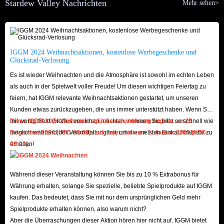
über Artikel, die über den Versandbehälter Ihrer Farm versendet
Stardew Valley Nachrichten
Mehr sehen>
werden, einschließlich Feldfrüchte, Mineralien und
Kunsthandwerkswaren.
Bergbau und Nahrungssuche: Erkunden Sie Minen und das Tal, um
IGGM 2024 Weihnachtsaktionen, kostenlose Werbegeschenke und
wertvolle Mineralien, Geoden und Stardew Valley-Gegenstände zu
Glücksrad-Verlosung
entdecken. Einige sind auf dem Boden verstreut, während für andere
Es ist wieder Weihnachten und die Atmosphäre ist sowohl im echten Leben
der Abbau von Knotenpunkten oder das Besiegen von Monstern
als auch in der Spielwelt voller Freude! Um diesen wichtigen Feiertag zu
feiern, hat IGGM relevante Weihnachtsaktionen gestartet, um unseren
erforderlich ist.
Kunden etwas zurückzugeben, die uns immer unterstützt haben. Wenn Sie
Handwerk und Bauen: Nutzen Sie gesammelte Ressourcen wie Holz,
mit wenig Geld Großes erreichen möchten, nehmen Sie bitte so schnell wie
Diese IGGM 2024 Weihnachtsglücksradverlosung beginnt am 23.
Stein und Erz, um Werkzeuge, Maschinen und Strukturen herzustellen,
möglich während der Veranstaltung teil, um die meisten Einkaufsrabatte zu
Dezember 2024 (UTC-08:00) und dauert bis zum 1. Januar 2025 (UTC-
die für eine effiziente Landwirtschaft wichtig sind, wie Truhen,
erhalten!
08:00).
Vogelscheuchen, Sprinkler und Fässer.
Angeln: Betreiben Sie den Fischfang, um verschiedene
Während dieser Veranstaltung können Sie bis zu 10 % Extrabonus für
Wasserlebewesen zu fangen, von denen einige zum Kochen verwendet
Währung erhalten, solange Sie spezielle, beliebte Spielprodukte auf IGGM
oder gewinnbringend verkauft werden können.
kaufen. Das bedeutet, dass Sie mit nur dem ursprünglichen Geld mehr
Spielprodukte erhalten können, also warum nicht?
Abschließen von Quests und Erfolgen: Verdiene Stardew Valley-
Aber die Überraschungen dieser Aktion hören hier nicht auf. IGGM bietet