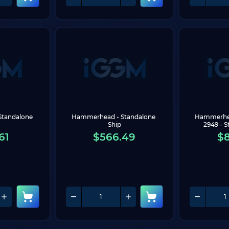
 Standalone 
Hammerhead - Standalone 
Hammerhea
Ship
2949 - S
61
$
566.49
$