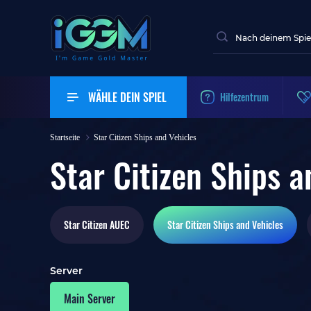
WÄHLE DEIN SPIEL
Hilfezentrum
Startseite
Star Citizen Ships and Vehicles
Star Citizen Ships a
Star Citizen
AUEC
Star Citizen
Ships and Vehicles
Server
Main Server