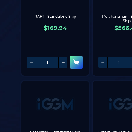
RAFT - Standalone Ship
Merchantman - S
Ship
$
169.94
$
566.