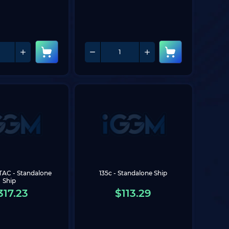
TAC - Standalone 
135c - Standalone Ship
Ship
317.23
$
113.29