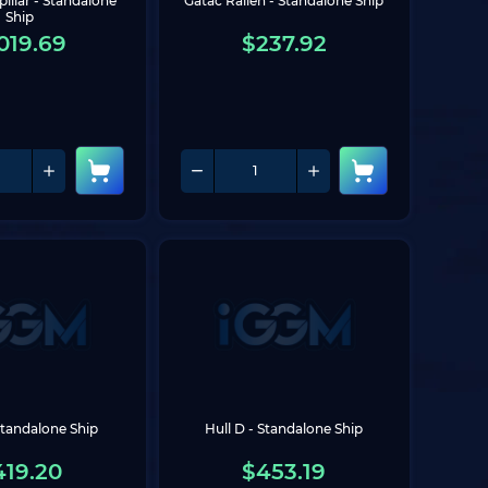
illar - Standalone 
Gatac Railen - Standalone Ship
Ship
019.69
$
237.92
 Standalone Ship
Hull D - Standalone Ship
419.20
$
453.19