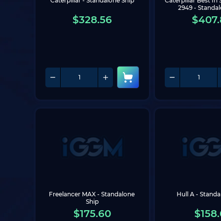
Caterpillar - Standalone Ship
Caterpillar Best In
2949 - Standa
$
328.56
$
407.
Freelancer MAX - Standalone 
Hull A - Standa
Ship
$
175.60
$
158.