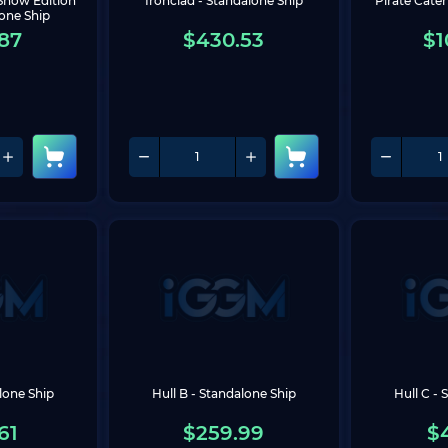
 Show Edition 
Ironclad - Standalone Ship
Pirate Caterp
lone Ship
87
$
430.53
$
1
lone Ship
Hull B - Standalone Ship
Hull C -
61
$
259.99
$