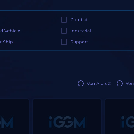
Combat
d Vehicle
Industrial
r Ship
Support
Von A bis Z
Von