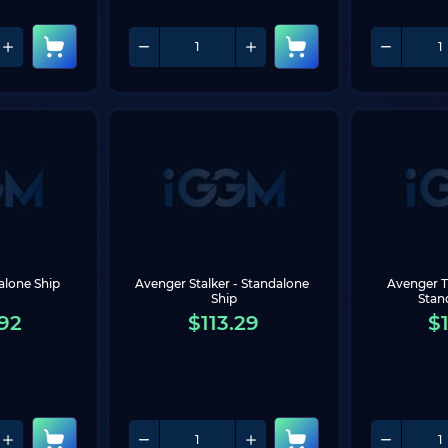
alone Ship
Avenger Stalker - Standalone 
Avenger T
Ship
Stan
92
$
113.29
$