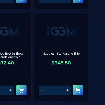
d Best In Show 
Nautilus - Standalone Ship
tandalone Ship
872.40
$
645.80