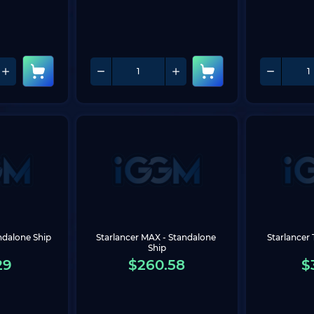
ndalone Ship
Starlancer MAX - Standalone 
Starlancer 
Ship
29
$
260.58
$