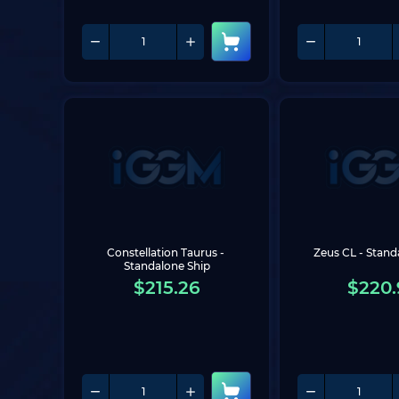
Constellation Taurus - 
Zeus CL - Stand
Standalone Ship
$
215.26
$
220.