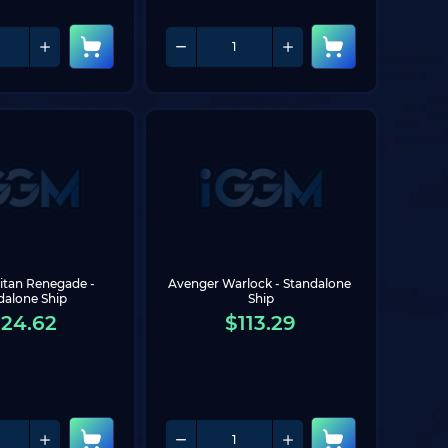
itan Renegade - 
Avenger Warlock - Standalone 
dalone Ship
Ship
124.62
$
113.29