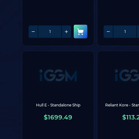
Hull E - Standalone Ship
Reliant Kore - Sta
$
1699.49
$
113.