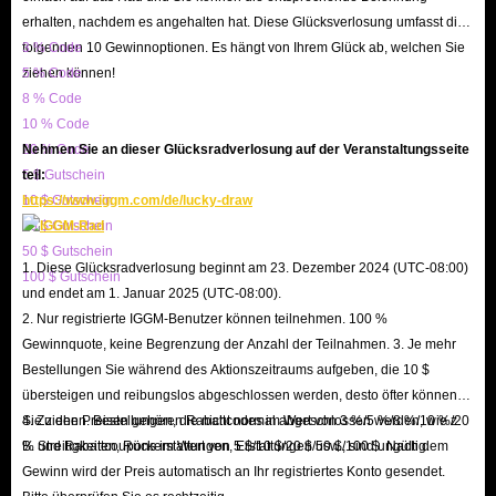
verbessern.
erhalten, nachdem es angehalten hat. Diese Glücksverlosung umfasst die
Was sind Solo-Leveling-Arise-Accounts? Sie bilden die Grundlage all
folgenden 10 Gewinnoptionen. Es hängt von Ihrem Glück ab, welchen Sie
3 % Code
deiner Abenteuer. Umfangreiche, vorgefertigte Accounts bieten zahlreiche
ziehen können!
5 % Code
Essenzsteine, Lotteriemöglichkeiten und eine große Anzahl hochstufiger
8 % Code
Jägercharaktere, die deine stärksten Partner auf dem Weg zur Vernichtung
10 % Code
20 % Code
Nehmen Sie an dieser Glücksradverlosung auf der Veranstaltungsseite
des Gegners werden. Hol dir jetzt einen leistungsstarken Solo-Leveling-
5 $ Gutschein
teil:
Arise-Account und erobere die Spielwelt!
10 $ Gutschein
https://www.iggm.com/de/lucky-draw
Mit einem solchen Account kannst du alle Hindernisse überwinden, deine
20 $ Gutschein
Charaktere nach deinen Wünschen auswählen und schließlich ein Team aus
50 $ Gutschein
1. Diese Glücksradverlosung beginnt am 23. Dezember 2024 (UTC-08:00)
100 $ Gutschein
einzigartigen Jägercharakteren bilden.
und endet am 1. Januar 2025 (UTC-08:00).
2. Nur registrierte IGGM-Benutzer können teilnehmen. 100 %
Warum einen Solo-Leveling-Arise-Account bei
Gewinnquote, keine Begrenzung der Anzahl der Teilnahmen. 3. Je mehr
IGGM.com kaufen? – Schnell/Günstig/Service
Bestellungen Sie während des Aktionszeitraums aufgeben, die 10 $
übersteigen und reibungslos abgeschlossen werden, desto öfter können
Mit dem Solo-Leveling-Arise-Account auf IGGM.com kannst du
Sie ziehen. Bestellungen, die nicht normal abgeschlossen werden, wie z.
4. Zu den Preisen gehören Rabattcodes im Wert von 3 %/5 %/8 %/10 %/20
B. Streitigkeiten, Rückerstattungen, Erstattungen usw., sind ungültig.
% und Rabattcoupons im Wert von 5 $/10 $/20 $/50 $/100 $. Nach dem
Dungeons gründlich erkunden. Wähle einen Account, der deinen
Gewinn wird der Preis automatisch an Ihr registriertes Konto gesendet.
Anforderungen entspricht und Top-SSR-Charaktere wie Choi Jong-In, Woo