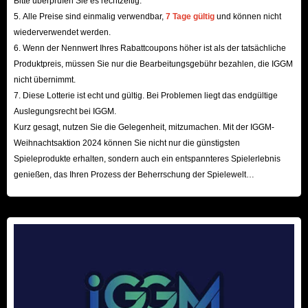
Bitte überprüfen Sie es rechtzeitig.
Jinchul, Cha Hae-In und Seo Jiwoo sowie viele Essenzsteine ​​enthält. So
5. Alle Preise sind einmalig verwendbar,
7 Tage gültig
und können nicht
startest du in ein wundervolles Spielleben!
wiederverwendet werden.
6. Wenn der Nennwert Ihres Rabattcoupons höher ist als der tatsächliche
Nach Auswahl und Bezahlung deines gewünschten Accounts liefern wir ihn
Produktpreis, müssen Sie nur die Bearbeitungsgebühr bezahlen, die IGGM
dir schnellstmöglich gemäß der Bestellreihenfolge. IGGM.com bietet dir
nicht übernimmt.
ein vielfältiges und ausreichendes Account-Angebot. Bei uns brauchst du
7. Diese Lotterie ist echt und gültig. Bei Problemen liegt das endgültige
nur kurz einzukaufen, um deinen Account zu erhalten und ein spannendes
Auslegungsrecht bei IGGM.
Abenteuer zu beginnen! Der Bestellvorgang auf unserer Website ist zudem
Kurz gesagt, nutzen Sie die Gelegenheit, mitzumachen. Mit der IGGM-
Weihnachtsaktion 2024 können Sie nicht nur die günstigsten
übersichtlich und einfach. Mit unseren Anleitungen findest du ganz einfach
Spieleprodukte erhalten, sondern auch ein entspannteres Spielerlebnis
den gewünschten Account und kannst den Lieferverlauf nach der
genießen, das Ihren Prozess der Beherrschung der Spielewelt
Bestellung jederzeit verfolgen. Hier kannst du sorgenfrei einkaufen!
beschleunigt! Wir freuen uns auf Ihren Besuch hier!
Der größte Wettbewerbsvorteil der Solo Leveling:Arise-Konten auf
IGGM.com ist natürlich der niedrige Preis. Finden Sie den passenden
Account für Ihr Budget, denn unsere Website möchte jedem Spieler das
beste Spielerlebnis zum günstigsten Preis bieten. Als VIP-Mitglied erhalten
Sie beim Einkauf bis zu 5 % Rabatt. Je mehr Sie kaufen, desto mehr
sparen Sie. Werden Sie Mitglied im IGGM.com-Partnerprogramm und