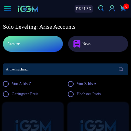
0
DE
/
USD
Solo Leveling: Arise Accounts
Accounts
News
Von A bis Z
Von Z bis A
Geringster Preis
Höchster Preis