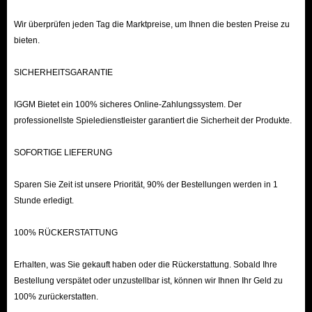
Besuchen Sie IGGM.com und wählen Sie den passenden Server aus.
Sehen Sie sich die Liste der Solo-Leveling-Arise-Konten an, wählen
Wir überprüfen jeden Tag die Marktpreise, um Ihnen die besten Preise zu
Sie den gewünschten Account aus und klicken Sie auf „Zur Kasse“.
bieten.
Geben Sie die erforderlichen Rechnungsdaten ein.
SICHERHEITSGARANTIE
Wählen Sie Ihre bevorzugte Zahlungsmethode und klicken Sie auf
„Jetzt bezahlen“.
IGGM Bietet ein 100% sicheres Online-Zahlungssystem. Der
professionellste Spieledienstleister garantiert die Sicherheit der Produkte.
SOFORTIGE LIEFERUNG
Sparen Sie Zeit ist unsere Priorität, 90% der Bestellungen werden in 1
Stunde erledigt.
100% RÜCKERSTATTUNG
Erhalten, was Sie gekauft haben oder die Rückerstattung. Sobald Ihre
Bestellung verspätet oder unzustellbar ist, können wir Ihnen Ihr Geld zu
100% zurückerstatten.