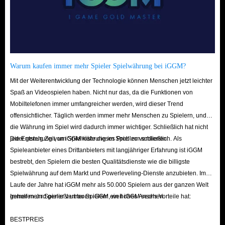
verdienen Sie mit Ihrem Charme und Talent Provisionen. Dieses Geld
können Sie natürlich auch gegen einen Account mit gleichem Wert
eintauschen. Sparen Sie nicht nur, sondern verdienen Sie auch Geld.
Probieren Sie es einfach aus!
IGGM.com ist seit jeher ein Online-Shop, der für seinen hochwertigen
Warum kaufen immer mehr Spieler Spielwährung bei iGGM?
Service bekannt ist. Bei Problemen während des Einkaufs oder nach Erhalt
Mit der Weiterentwicklung der Technologie können Menschen jetzt leichter
der Artikel können Sie sich rund um die Uhr an unseren Online-
Spaß an Videospielen haben. Nicht nur das, da die Funktionen von
Mobiltelefonen immer umfangreicher werden, wird dieser Trend
Kundenservice wenden. Wir helfen Ihnen gerne weiter.
offensichtlicher. Täglich werden immer mehr Menschen zu Spielern, und
die Währung im Spiel wird dadurch immer wichtiger. Schließlich hat nicht
Kurz gesagt: Mit günstigen Solo-Leveling-Arise-Konten auf IGGM.com
jeder genug Zeit, um Spielwährung im Spiel zu verdienen.
Die Entstehung von iGGM löste dieses Problem schließlich. Als
können Sie ungehindert in die spannende Welt des Solo-Levelings
Spieleanbieter eines Drittanbieters mit langjähriger Erfahrung ist iGGM
bestrebt, den Spielern die besten Qualitätsdienste wie die billigste
eintauchen. Bestellen Sie jetzt hier und erobern Sie die Jäger-Bestenliste!
Spielwährung auf dem Markt und Powerleveling-Dienste anzubieten. Im
Laufe der Jahre hat iGGM mehr als 50.000 Spielern aus der ganzen Welt
Wie erhalte ich Solo-Leveling-Arise-Konten auf
geholfen und genießt unter Spielern ein hohes Ansehen.
Immer mehr Spieler vertrauen iGGM, weil iGGM sechs Vorteile hat:
IGGM.com?
BESTPREIS