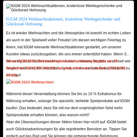
Zusammenstellung eines Teams auf mehr als nur rohe Gewalt verlassen
kannst. Du musst dynamische Kämpfe mit strategischem Geschick
meistern, verschiedene Waffen und Fähigkeiten ausprobieren und einen
IGGM 2024 Weihnachtsaktionen, kostenlose Werbegeschenke und
Glücksrad-Verlosung
einzigartigen Kampfstil entwickeln, der deinen persönlichen Vorlieben
Es ist wieder Weihnachten und die Atmosphäre ist sowohl im echten Leben
entspricht, um Jinwoos zerstörerische Kraft auf den Feind zu entfesseln.
als auch in der Spielwelt voller Freude! Um diesen wichtigen Feiertag zu
Gleichzeitig kann das Entdecken und Ausrüsten mächtiger Ausrüstung die
feiern, hat IGGM relevante Weihnachtsaktionen gestartet, um unseren
Fähigkeiten deines Charakters weiter verbessern und für eine spannendere
Kunden etwas zurückzugeben, die uns immer unterstützt haben. Wenn Sie
Leistung auf dem Schlachtfeld sorgen.
mit wenig Geld Großes erreichen möchten, nehmen Sie bitte so schnell wie
Diese IGGM 2024 Weihnachtsglücksradverlosung beginnt am 23.
möglich während der Veranstaltung teil, um die meisten Einkaufsrabatte zu
Dezember 2024 (UTC-08:00) und dauert bis zum 1. Januar 2025 (UTC-
Der Aufbau eines solchen Top-Accounts von Grund auf kann jedoch
erhalten!
08:00).
unzählige Stunden in Anspruch nehmen. Du brauchst nicht nur Zeit und
Energie für die Planung der Charakterentwicklung und des Teamaufbaus,
Während dieser Veranstaltung können Sie bis zu 10 % Extrabonus für
sondern auch etwas Glück. Schließlich ist dies ein Gacha-Spiel mit allen
Währung erhalten, solange Sie spezielle, beliebte Spielprodukte auf IGGM
typischen Gacha-Elementen. Es ist gar nicht so einfach, die benötigten
kaufen. Das bedeutet, dass Sie mit nur dem ursprünglichen Geld mehr
Charaktere zu finden. Die anspruchsvollen Hauptquests und die
Spielprodukte erhalten können, also warum nicht?
Reinigungsquests kosten zudem viel Zeit. Daher benötigst du einen
Aber die Überraschungen dieser Aktion hören hier nicht auf. IGGM bietet
leistungsstarken Solo-Leveling-Arise-Account, um dein Spielerlebnis zu
auch Glücksradverlosungen für alle registrierten Benutzer an. Tippen Sie
einfach auf das Rad und Sie können die entsprechende Belohnung