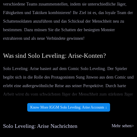
verschiedene Teams zusammenstellen, indem sie unterschiedliche Jäger,
Fähigkeiten und Taktiken kombinieren! Ihr Ziel ist es, das loyale Team der
Schattensoldaten anzuführen und das Schicksal der Menschheit neu zu
bestimmen. Dazu müssen Sie die Schatten der besiegten Monster
extrahieren und als neue Verbündete gewinnen!
Was sind Solo Leveling: Arise-Konten?
Solo Leveling: Arise basiert auf dem Comic Solo Leveling. Der Spieler
begibt sich in die Rolle des Protagonisten Sung Jinwoo aus dem Comic und
erlebt eine außergewöhnliche Reise aus seiner Perspektive. Durch harte
Arbeit wirst du vom schwächsten Jäger der Menschheit zum stärksten Jäger
der Welt. Letztendlich musst du dein Team aufbauen, deine Strategie
Know More IGGM Solo Leveling: Arise Accounts ↓
anwenden, alle Tore räumen und Belohnungen erhalten!
Als erfahrener Solo-Leveler in Arise weißt du jedoch, dass du dich bei der
Solo Leveling: Arise Nachrichten
Mehr sehen>
Verbesserung der Charakterfähigkeiten oder der Rekrutierung und