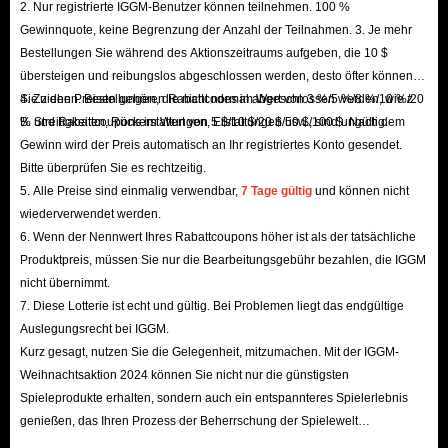
2. Nur registrierte IGGM-Benutzer können teilnehmen. 100 %
Post: Kosten 10.000 $ & Waschlimit 4.000 $
Gewinnquote, keine Begrenzung der Anzahl der Teilnahmen. 3. Je mehr
Bestellungen Sie während des Aktionszeitraums aufgeben, die 10 $
Autowaschanlage: Kosten 20.000 $ & Waschlimit 6.000 $
übersteigen und reibungslos abgeschlossen werden, desto öfter können
Taco Ticklers: Kosten 50.000 $ & Waschlimit 8.000 $
Sie ziehen. Bestellungen, die nicht normal abgeschlossen werden, wie z.
4. Zu den Preisen gehören Rabattcodes im Wert von 3 %/5 %/8 %/10 %/20
Alle gewaschenen illegalen Einkünfte werden automatisch als Schedule-I-
B. Streitigkeiten, Rückerstattungen, Erstattungen usw., sind ungültig.
% und Rabattcoupons im Wert von 5 $/10 $/20 $/50 $/100 $. Nach dem
Geldautomatengeld angezeigt, das Sie jederzeit abheben können. Sie
Gewinn wird der Preis automatisch an Ihr registriertes Konto gesendet.
können selbst bestimmen, wie viel Geld Sie gleichzeitig waschen und
Bitte überprüfen Sie es rechtzeitig.
5. Alle Preise sind einmalig verwendbar,
7 Tage gültig
und können nicht
wofür Sie es ausgeben. Führen Sie diesen Prozess jedoch regelmäßig
wiederverwendet werden.
durch, um Ihr Geld sauber zu halten. Wer versteht, wie man schnell Geld
6. Wenn der Nennwert Ihres Rabattcoupons höher ist als der tatsächliche
in Schedule 1 wäscht, findet leichter andere Investitionen, die sein
Produktpreis, müssen Sie nur die Bearbeitungsgebühr bezahlen, die IGGM
Unternehmen wachsen lassen. Wenn Sie sich jedoch den langwierigen
nicht übernimmt.
7. Diese Lotterie ist echt und gültig. Bei Problemen liegt das endgültige
Prozess der Geldwäsche ersparen und direkt an nutzbares Geld vom
Auslegungsrecht bei IGGM.
Geldautomaten kommen möchten, ist das günstigste Schedule-I-Geld vom
Kurz gesagt, nutzen Sie die Gelegenheit, mitzumachen. Mit der IGGM-
Geldautomaten auf IGGM.com die beste Wahl.
Weihnachtsaktion 2024 können Sie nicht nur die günstigsten
Spieleprodukte erhalten, sondern auch ein entspannteres Spielerlebnis
Kaufen Sie das günstigste Schedule-1-Geld für
genießen, das Ihren Prozess der Beherrschung der Spielewelt
Geldautomaten auf IGGM.com!
beschleunigt! Wir freuen uns auf Ihren Besuch hier!