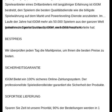
Feiertagsangebote: IGGM.com bietet regelmäßig Aktionen zu wichtigen
Spieleanbieter eines Drittanbieters mit langjähriger Erfahrung ist iGGM
bestrebt, den Spielern die besten Qualitätsdienste wie die billigste
Feiertagen wie Neujahr, Weihnachten und Halloween an, um unseren
Spielwährung auf dem Markt und Powerleveling-Dienste anzubieten. Im
treuen Kunden etwas zurückzugeben. Während dieser Zeit erhalten Sie
Laufe der Jahre hat iGGM mehr als 50.000 Spielern aus der ganzen Welt
Rabattcodes, mit denen Sie zusätzliche Rabatte auf Schedule-1-
geholfen und genießt unter Spielern ein hohes Ansehen.
Immer mehr Spieler vertrauen iGGM, weil iGGM sechs Vorteile hat:
Geldautomaten erhalten. Warum nicht?
VIP-Exklusivrabatt: Wenn Sie uns vertrauen, werden Sie IGGM-
BESTPREIS
Mitglied und sichern Sie sich noch mehr Rabatte beim Einkaufen.
Wir überprüfen jeden Tag die Marktpreise, um Ihnen die besten Preise zu
IGGM.com bietet fünf verschiedene VIP-Stufen, die sich proportional
bieten.
zu Ihrem Online-Einkaufsvolumen verhalten. Profitieren Sie von bis zu
5 % VIP-Mitgliederrabatt und erhalten Sie mehr Geldautomaten für
SICHERHEITSGARANTIE
weniger Geld.
IGGM Bietet ein 100% sicheres Online-Zahlungssystem. Der
Partnerprogramm: Verdienen Sie hier mit Ihren persönlichen Talenten
professionellste Spieledienstleister garantiert die Sicherheit der Produkte.
Geld. Werden Sie Mitglied im IGGM.com-Partnerprogramm und
verdienen Sie Provisionen durch die Bewerbung unserer Website und
SOFORTIGE LIEFERUNG
Produkte. Selbstverständlich können Sie diese Provisionen auch gegen
Sparen Sie Zeit ist unsere Priorität, 90% der Bestellungen werden in 1
den gleichen Betrag an Schedule-1-Geldautomaten eintauschen und so