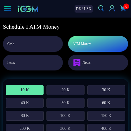
0
DE
/
USD
Schedule I ATM Money
Cash
ATM Money
Items
News
10 K
20 K
30 K
40 K
50 K
60 K
80 K
100 K
150 K
200 K
300 K
400 K