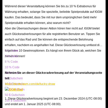
Während dieser Veranstaltung können Sie bis zu 10 % Extrabonus für
ausschließlich auf Glück beruht. Verlassen Sie sich nicht zu sehr darauf,
Währung erhalten, solange Sie spezielle, beliebte Spielprodukte auf IGGM
Geld in Casinos auszugeben, um Geld zu waschen, da Sie oft mehr Geld
kaufen. Das bedeutet, dass Sie mit nur dem ursprünglichen Geld mehr
verlieren als Sie zurückgewinnen.
Spielprodukte erhalten können, also warum nicht?
Geldwäsche durch legale Unternehmen
Aber die Überraschungen dieser Aktion hören hier nicht auf. IGGM bietet
Darüber hinaus kannst du mit vier verschiedenen Geschäftsmodellen Geld
auch Glücksradverlosungen für alle registrierten Benutzer an. Tippen Sie
einfach auf das Rad und Sie können die entsprechende Belohnung
waschen. Du erhältst automatisch eines im Laufe der Hauptgeschichte, aber
erhalten, nachdem es angehalten hat. Diese Glücksverlosung umfasst die
nur, wenn du genügend Bargeld hast. Alle Unternehmen müssen bei Ray's
folgenden 10 Gewinnoptionen. Es hängt von Ihrem Glück ab, welchen Sie
3 % Code
Real Estate erworben werden, wo er dir verschiedene Optionen zur
ziehen können!
5 % Code
Auswahl anbietet.
8 % Code
Sobald du das Einzahlungslimit erreichst, wird die Mission für dein erstes
10 % Code
20 % Code
Nehmen Sie an dieser Glücksradverlosung auf der Veranstaltungsseite
Unternehmen freigeschaltet. Sobald dies geschieht, solltest du einen Anruf
5 $ Gutschein
teil:
von Onkel Nelson erhalten und deine Geldwäsche-Mission offiziell starten.
10 $ Gutschein
https://www.iggm.com/de/lucky-draw
Hier sind alle verfügbaren Unternehmen, die Sie ausprobieren können,
20 $ Gutschein
einschließlich der Investitionskosten und der Höhe der Geldwäsche, die Sie
50 $ Gutschein
1. Diese Glücksradverlosung beginnt am 23. Dezember 2024 (UTC-08:00)
100 $ Gutschein
damit tätigen können:
und endet am 1. Januar 2025 (UTC-08:00).
Waschsalon: Kosten 4.000 $ & Waschlimit 2.000 $