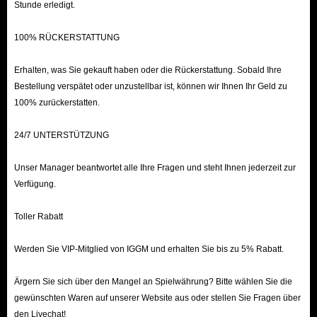
Stunde erledigt.
Ihr Geschäft ausbauen!
100% RÜCKERSTATTUNG
Zusätzlich zu den recht niedrigen Preisen haben Sie also auch eine Vielzahl
von Möglichkeiten, bei IGGM.com an das günstigste Schedule 1-
Erhalten, was Sie gekauft haben oder die Rückerstattung. Sobald Ihre
Bestellung verspätet oder unzustellbar ist, können wir Ihnen Ihr Geld zu
Geldautomatengeld zu kommen. Dies ist für Sie ohne Zweifel der beste
100% zurückerstatten.
Ort, um an Geldautomatengeld zu kommen!
24/7 UNTERSTÜTZUNG
Unser Manager beantwortet alle Ihre Fragen und steht Ihnen jederzeit zur
Verfügung.
Toller Rabatt
Werden Sie VIP-Mitglied von IGGM und erhalten Sie bis zu 5% Rabatt.
Ärgern Sie sich über den Mangel an Spielwährung? Bitte wählen Sie die
gewünschten Waren auf unserer Website aus oder stellen Sie Fragen über
den Livechat!