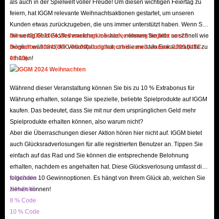
und exklusive Gegenstände zu erhalten.
als auch in der Spielwelt voller Freude! Um diesen wichtigen Feiertag zu
feiern, hat IGGM relevante Weihnachtsaktionen gestartet, um unseren
Schlachtsiege: Gewinnen Sie Territorial-, Belagerungs- und
Kunden etwas zurückzugeben, die uns immer unterstützt haben. Wenn Sie
Monarchenkriege, um ROM: Golden Age-Diamanten sowie Ehren- und
mit wenig Geld Großes erreichen möchten, nehmen Sie bitte so schnell wie
Diese IGGM 2024 Weihnachtsglücksradverlosung beginnt am 23.
Reputationspunkte zu erhalten.
möglich während der Veranstaltung teil, um die meisten Einkaufsrabatte zu
Dezember 2024 (UTC-08:00) und dauert bis zum 1. Januar 2025 (UTC-
Echtgeld-Käufe: Kaufen Sie ROM: Golden Age Dia auf zuverlässigen
erhalten!
08:00).
Drittanbieterplattformen wie IGGM.com.
Während dieser Veranstaltung können Sie bis zu 10 % Extrabonus für
Ist der Kauf von ROM: Golden Age Dia auf
Währung erhalten, solange Sie spezielle, beliebte Spielprodukte auf IGGM
IGGM.com sicher?
kaufen. Das bedeutet, dass Sie mit nur dem ursprünglichen Geld mehr
Spielprodukte erhalten können, also warum nicht?
Die bei IGGM erhältlichen ROM: Golden Age Dia werden von seriösen
Aber die Überraschungen dieser Aktion hören hier nicht auf. IGGM bietet
auch Glücksradverlosungen für alle registrierten Benutzer an. Tippen Sie
und zuverlässigen Lieferanten bezogen. Diese Garantie garantiert eine
einfach auf das Rad und Sie können die entsprechende Belohnung
kontinuierliche und jederzeit verfügbare Versorgung mit Dia und
erhalten, nachdem es angehalten hat. Diese Glücksverlosung umfasst die
verhindert so Unterbrechungen Ihres Spielfortschritts. Diese
folgenden 10 Gewinnoptionen. Es hängt von Ihrem Glück ab, welchen Sie
3 % Code
Zuverlässigkeit ist für Spieler, die Diamanten zum Herstellen,
ziehen können!
5 % Code
Aufrüsten und Handeln im Spiel benötigen, von unschätzbarem Wert.
8 % Code
10 % Code
Das Lieferpersonal von IGGM besteht aus erfahrenen ROM: Golden