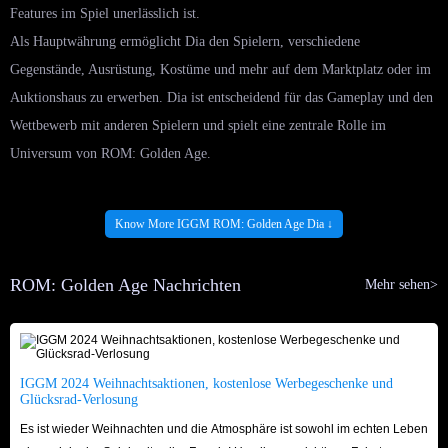
Features im Spiel unerlässlich ist.
Als Hauptwährung ermöglicht Dia den Spielern, verschiedene
Gegenstände, Ausrüstung, Kostüme und mehr auf dem Marktplatz oder im
Auktionshaus zu erwerben. Dia ist entscheidend für das Gameplay und den
Wettbewerb mit anderen Spielern und spielt eine zentrale Rolle im
Universum von ROM: Golden Age.
Wie kann man in ROM: Golden Age mehr Dia
Know More IGGM ROM: Golden Age Dia ↓
sammeln?
Um mehr ROM: Golden Age Dia zu sammeln, probieren Sie diese
ROM: Golden Age Nachrichten
Mehr sehen>
Methoden aus:
Questabschluss: Verdienen Sie ROM: Golden Age Dia, indem Sie
Haupt-, Neben-, Tages- und Event-Quests abschließen.
IGGM 2024 Weihnachtsaktionen, kostenlose Werbegeschenke und
Event-Teilnahme: Nehmen Sie an regelmäßigen Events wie Login-,
Glücksrad-Verlosung
Saison- und Sonderevents teil, um ROM: Golden Age Dia-Belohnungen
Es ist wieder Weihnachten und die Atmosphäre ist sowohl im echten Leben