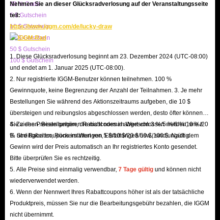
20 % Code
Nehmen Sie an dieser Glücksradverlosung auf der Veranstaltungsseite
Age-Spielern, die den gesamten Transaktionsprozess bestens kennen.
5 $ Gutschein
teil:
Dank ihrer Expertise können sie Sie während des gesamten
10 $ Gutschein
https://www.iggm.com/de/lucky-draw
Kaufprozesses professionell beraten.
20 $ Gutschein
IGGM setzt verschiedene Methoden ein, um die Sicherheit Ihrer
50 $ Gutschein
1. Diese Glücksradverlosung beginnt am 23. Dezember 2024 (UTC-08:00)
100 $ Gutschein
Transaktionen zu gewährleisten. Das Unternehmen unterstützt sichere
und endet am 1. Januar 2025 (UTC-08:00).
und weit verbreitete Zahlungsmethoden wie PayPal, Kreditkarten und
2. Nur registrierte IGGM-Benutzer können teilnehmen. 100 %
lokale Zahlungsoptionen. Die Website ist zudem mit einem SSL-
Gewinnquote, keine Begrenzung der Anzahl der Teilnahmen. 3. Je mehr
Bestellungen Sie während des Aktionszeitraums aufgeben, die 10 $
Verschlüsselungszertifikat ausgestattet, das die Verschlüsselung aller
übersteigen und reibungslos abgeschlossen werden, desto öfter können
Transaktionsdaten gewährleistet und so Ihre persönlichen und
Sie ziehen. Bestellungen, die nicht normal abgeschlossen werden, wie z.
4. Zu den Preisen gehören Rabattcodes im Wert von 3 %/5 %/8 %/10 %/20
finanziellen Daten während des Kaufs von ROM: Golden Age Dia vor
B. Streitigkeiten, Rückerstattungen, Erstattungen usw., sind ungültig.
% und Rabattcoupons im Wert von 5 $/10 $/20 $/50 $/100 $. Nach dem
unbefugtem Zugriff schützt.
Gewinn wird der Preis automatisch an Ihr registriertes Konto gesendet.
Bitte überprüfen Sie es rechtzeitig.
IGGM bietet zudem einen rund um die Uhr verfügbaren
5. Alle Preise sind einmalig verwendbar,
7 Tage gültig
und können nicht
Kundenservice. Bei Problemen oder Fragen vor, während oder nach
wiederverwendet werden.
dem Kauf sind die engagierten Kundenbetreuer per Live-Chat und E-
6. Wenn der Nennwert Ihres Rabattcoupons höher ist als der tatsächliche
Mail erreichbar und kümmern sich geduldig und effektiv um Ihre
Produktpreis, müssen Sie nur die Bearbeitungsgebühr bezahlen, die IGGM
Anliegen, bis Sie zufrieden sind.
nicht übernimmt.