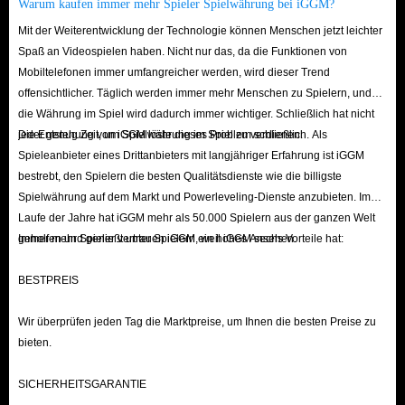
Warum kaufen immer mehr Spieler Spielwährung bei iGGM?
Mit der Weiterentwicklung der Technologie können Menschen jetzt leichter
Spaß an Videospielen haben. Nicht nur das, da die Funktionen von
Mobiltelefonen immer umfangreicher werden, wird dieser Trend
offensichtlicher. Täglich werden immer mehr Menschen zu Spielern, und
die Währung im Spiel wird dadurch immer wichtiger. Schließlich hat nicht
jeder genug Zeit, um Spielwährung im Spiel zu verdienen.
Die Entstehung von iGGM löste dieses Problem schließlich. Als
Spieleanbieter eines Drittanbieters mit langjähriger Erfahrung ist iGGM
bestrebt, den Spielern die besten Qualitätsdienste wie die billigste
Spielwährung auf dem Markt und Powerleveling-Dienste anzubieten. Im
Laufe der Jahre hat iGGM mehr als 50.000 Spielern aus der ganzen Welt
geholfen und genießt unter Spielern ein hohes Ansehen.
Immer mehr Spieler vertrauen iGGM, weil iGGM sechs Vorteile hat:
BESTPREIS
Wir überprüfen jeden Tag die Marktpreise, um Ihnen die besten Preise zu
bieten.
SICHERHEITSGARANTIE