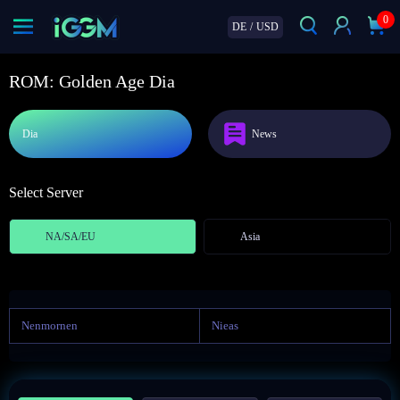
0
DE
/
USD
ROM: Golden Age Dia
Dia
News
Select Server
NA/SA/EU
Asia
Nenmornen
Nieas