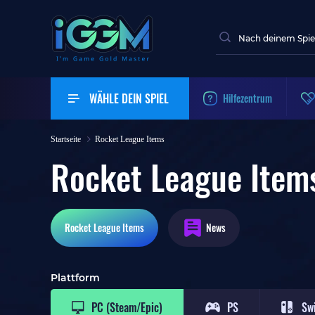
WÄHLE DEIN SPIEL
Hilfezentrum
Startseite
Rocket League Items
Rocket League Item
Rocket League
Items
News
Plattform
PC (Steam/Epic)
PS
Sw