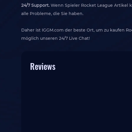
24/7 Support.
Wenn Spieler Rocket League Artikel k
alle Probleme, die Sie haben.
Daher ist IGGM.com der beste Ort, um zu kaufen R
möglich unseren 24/7 Live Chat!
Reviews