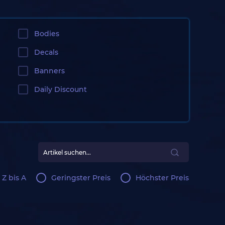
Bodies
Decals
Banners
Daily Discount
 Z bis A
Geringster Preis
Höchster Preis