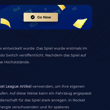
x entwickelt wurde. Das Spiel wurde erstmals im
ndo Switch veröffentlicht. Nachdem das Spiel auf
eue Höchststände.
et League Artikel
verwenden, um ihre eigenen
aufen. Auf diese Weise kann ein Fahrzeug angepasst
denschaft für das Spiel stark anregen. In Rocket
Energie verschwenden und ihr späteres