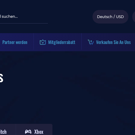
Deutsch
/
USD
Partner werden
Mitgliederrabatt
Verkaufen Sie An Uns
s
itch
Xbox