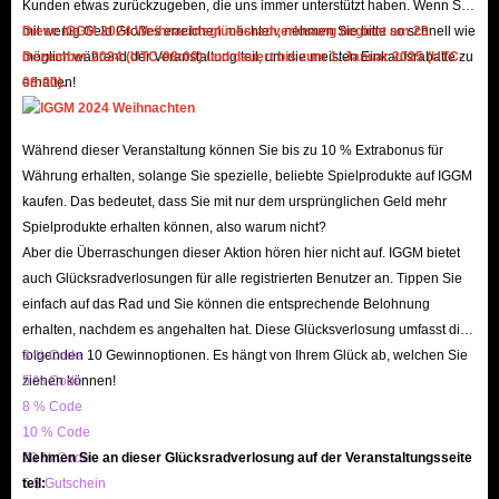
Kunden etwas zurückzugeben, die uns immer unterstützt haben. Wenn Sie
players are seeking reliable and efficient ways to make their purchases. By
mit wenig Geld Großes erreichen möchten, nehmen Sie bitte so schnell wie
Diese IGGM 2024 Weihnachtsglücksradverlosung beginnt am 23.
offering lightning-fast delivery and a safety guarantee, IGGM can meet the
möglich während der Veranstaltung teil, um die meisten Einkaufsrabatte zu
Dezember 2024 (UTC-08:00) und dauert bis zum 1. Januar 2025 (UTC-
needs of their customers and build a reputation for trustworthiness within
erhalten!
08:00).
the Roblox community. With a focus on providing a seamless and secure
buying experience, IGGM can ensure that players can enjoy their new
Während dieser Veranstaltung können Sie bis zu 10 % Extrabonus für
items with confidence and peace of mind.
Währung erhalten, solange Sie spezielle, beliebte Spielprodukte auf IGGM
kaufen. Das bedeutet, dass Sie mit nur dem ursprünglichen Geld mehr
Spielprodukte erhalten können, also warum nicht?
Aber die Überraschungen dieser Aktion hören hier nicht auf. IGGM bietet
auch Glücksradverlosungen für alle registrierten Benutzer an. Tippen Sie
einfach auf das Rad und Sie können die entsprechende Belohnung
erhalten, nachdem es angehalten hat. Diese Glücksverlosung umfasst die
folgenden 10 Gewinnoptionen. Es hängt von Ihrem Glück ab, welchen Sie
3 % Code
ziehen können!
5 % Code
8 % Code
10 % Code
20 % Code
Nehmen Sie an dieser Glücksradverlosung auf der Veranstaltungsseite
5 $ Gutschein
teil: