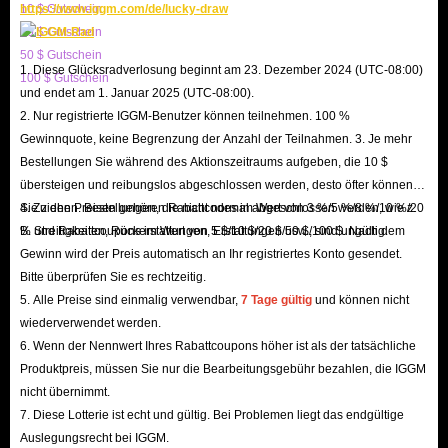
10 $ Gutschein
https://www.iggm.com/de/lucky-draw
20 $ Gutschein
50 $ Gutschein
1. Diese Glücksradverlosung beginnt am 23. Dezember 2024 (UTC-08:00)
100 $ Gutschein
und endet am 1. Januar 2025 (UTC-08:00).
2. Nur registrierte IGGM-Benutzer können teilnehmen. 100 %
Gewinnquote, keine Begrenzung der Anzahl der Teilnahmen. 3. Je mehr
Bestellungen Sie während des Aktionszeitraums aufgeben, die 10 $
übersteigen und reibungslos abgeschlossen werden, desto öfter können
Sie ziehen. Bestellungen, die nicht normal abgeschlossen werden, wie z.
4. Zu den Preisen gehören Rabattcodes im Wert von 3 %/5 %/8 %/10 %/20
B. Streitigkeiten, Rückerstattungen, Erstattungen usw., sind ungültig.
% und Rabattcoupons im Wert von 5 $/10 $/20 $/50 $/100 $. Nach dem
Gewinn wird der Preis automatisch an Ihr registriertes Konto gesendet.
Bitte überprüfen Sie es rechtzeitig.
5. Alle Preise sind einmalig verwendbar,
7 Tage gültig
und können nicht
wiederverwendet werden.
6. Wenn der Nennwert Ihres Rabattcoupons höher ist als der tatsächliche
Produktpreis, müssen Sie nur die Bearbeitungsgebühr bezahlen, die IGGM
nicht übernimmt.
7. Diese Lotterie ist echt und gültig. Bei Problemen liegt das endgültige
Auslegungsrecht bei IGGM.