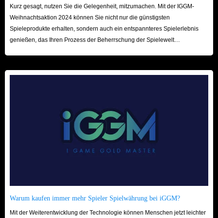
Kurz gesagt, nutzen Sie die Gelegenheit, mitzumachen. Mit der IGGM-
Weihnachtsaktion 2024 können Sie nicht nur die günstigsten
Spieleprodukte erhalten, sondern auch ein entspannteres Spielerlebnis
genießen, das Ihren Prozess der Beherrschung der Spielewelt
beschleunigt! Wir freuen uns auf Ihren Besuch hier!
Warum kaufen immer mehr Spieler Spielwährung bei iGGM?
Mit der Weiterentwicklung der Technologie können Menschen jetzt leichter