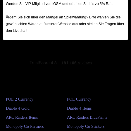
Werden Sie VIP-Mitglied von IGGM und erhalten Sie bis zu 5% Rabatt.
Ärgern Sie sich über den Mangel an Spielwährung? Bitte wählen Sie die
gewünschten Waren auf unserer Website aus oder stellen Sie Fragen über
den Livechat!
POE 2 Currency
POE Currency
Diablo 4 Gold
Diablo 4 Items
ARC Raiders Items
ARC Raiders BluePrints
Monopoly Go Partners
Monopoly Go Stickers