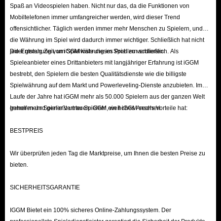
Spaß an Videospielen haben. Nicht nur das, da die Funktionen von
Mobiltelefonen immer umfangreicher werden, wird dieser Trend
offensichtlicher. Täglich werden immer mehr Menschen zu Spielern, und
die Währung im Spiel wird dadurch immer wichtiger. Schließlich hat nicht
jeder genug Zeit, um Spielwährung im Spiel zu verdienen.
Die Entstehung von iGGM löste dieses Problem schließlich. Als
Spieleanbieter eines Drittanbieters mit langjähriger Erfahrung ist iGGM
bestrebt, den Spielern die besten Qualitätsdienste wie die billigste
Spielwährung auf dem Markt und Powerleveling-Dienste anzubieten. Im
Laufe der Jahre hat iGGM mehr als 50.000 Spielern aus der ganzen Welt
geholfen und genießt unter Spielern ein hohes Ansehen.
Immer mehr Spieler vertrauen iGGM, weil iGGM sechs Vorteile hat:
BESTPREIS
Wir überprüfen jeden Tag die Marktpreise, um Ihnen die besten Preise zu
bieten.
SICHERHEITSGARANTIE
IGGM Bietet ein 100% sicheres Online-Zahlungssystem. Der