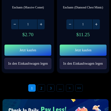
Enchants (Massive Comet)
Enchants (Diamond Chest Mimic)
$
2.70
$
11.25
Jetzt kaufen
Jetzt kaufen
In den Einkaufswagen legen
In den Einkaufswagen legen
1
2
3
...
>
>>