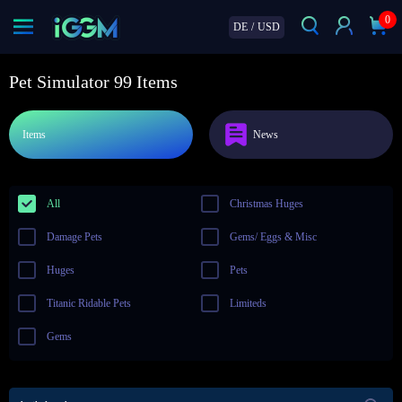
0
DE
/
USD
Pet Simulator 99 Items
Items
News
All
Christmas Huges
Damage Pets
Gems/ Eggs & Misc
Huges
Pets
Titanic Ridable Pets
Limiteds
Gems