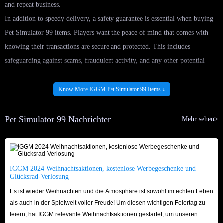
and repeat business.
In addition to speedy delivery, a safety guarantee is essential when buying
Pet Simulator 99 items. Players want the peace of mind that comes with
knowing their transactions are secure and protected. This includes
safeguarding against scams, fraudulent activity, and any other potential
risks that may arise during the purchasing process. By offering a safety
guarantee, IGGM can instill confidence in their customers and build a
Know More IGGM Pet Simulator 99 Items ↓
reputation for trustworthiness and reliability.
To ensure lightning-fast delivery and a safety guarantee, IGGM implement
Pet Simulator 99 Nachrichten
Mehr sehen>
a range of best practices. This may include utilizing secure payment
methods, implementing fraud detection measures, and providing clear and
transparent communication with customers throughout the purchasing
IGGM 2024 Weihnachtsaktionen, kostenlose Werbegeschenke und
process. By prioritizing these practices, IGGM can create a seamless and
Glücksrad-Verlosung
secure buying experience that meets the needs of Pet Simulator 99 players.
Es ist wieder Weihnachten und die Atmosphäre ist sowohl im echten Leben
als auch in der Spielwelt voller Freude! Um diesen wichtigen Feiertag zu
In conclusion, the demand for Pet Simulator 99 items is on the rise, and
feiern, hat IGGM relevante Weihnachtsaktionen gestartet, um unseren