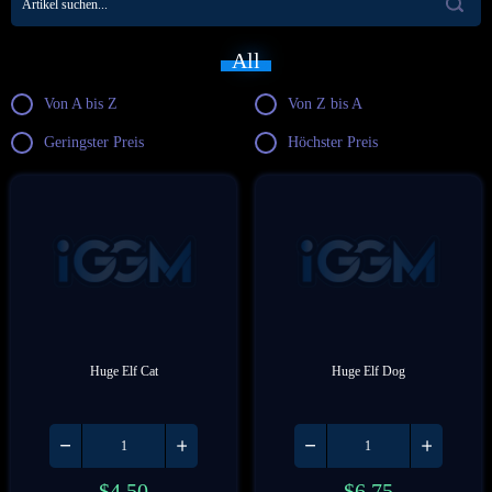
All
Von A bis Z
Von Z bis A
Geringster Preis
Höchster Preis
Huge Elf Cat
Huge Elf Dog
$
4.50
$
6.75