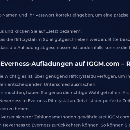
Namen und Ihr Passwort korrekt eingeben, um eine präzise un
 und klicken Sie auf „Jetzt bezahlen“.
is die Riftcrystal im Spiel gutgeschrieben werden. Bitte bea
dass die Aufladung abgeschlossen ist; andernfalls könnte die
 Everness-Aufladungen auf IGGM.com – Ri
ie wichtig es ist, über genügend Riftcrystal zu verfügen, um 
is den entscheidenden Unterschied ausmachen.
n möchten, haben Sie genau die richtige Wahl getroffen. Als
erness to Everness Riftcrystal an. Jetzt ist der perfekte Zei
iveau zu heben.
iverser sicherer Zahlungsmethoden gewährleistet IGGM.com 
 Neverness to Everness zurückkehren können. So können Sie N