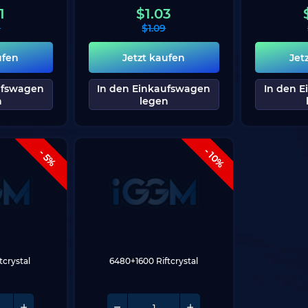
1
$
1.03
9
$
1.09
ufen
Jetzt kaufen
Jet
ufswagen
In den Einkaufswagen
In den 
n
legen
- 10%
- 5%
tcrystal
6480+1600 Riftcrystal