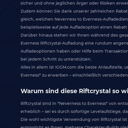
sicher und ohne jeglichen Ärger oder Risiken erwe
Zudem können Sie dank unserer zahlreichen Rabatt
gleich, welchen Neverness to Everness-Aufladedienst
beispielsweise auf jede Aufladeoption einen Rabatt 
Darüber hinaus stehen wir Ihnen während des gesamt
Everness Riftcrystal-Aufladung eine rundum angen
Aufladeoptionen haben oder Hilfe beim Transaktio
bei jedem Schritt zu unterstützen.
Alles in allem ist IGGM.com die beste Anlaufstelle,
Everness* zu erwerben – einschließlich verschieden
Warum sind diese Riftcrystal so w
Riftcrystal sind in *Neverness to Everness* von en
erheblich – sei es durch sofortige Levelaufstiege,
Die wohl wichtigste Verwendung von Riftcrystal ist
ermöglicht es Ihnen, mehrere Charakter-Builds gleich