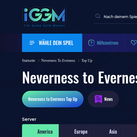
WÄHLE DEIN SPIEL
Hilfezentrum
Startseite
Neverness To Everness
Top Up
Neverness to Everne
Neverness to Everness
Top Up
News
Server
America
Europe
Asia