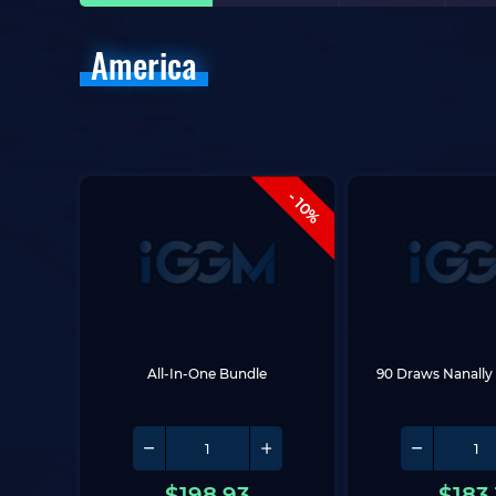
America
- 10%
All-In-One Bundle
90 Draws Nanally
$
198.93
$
183.