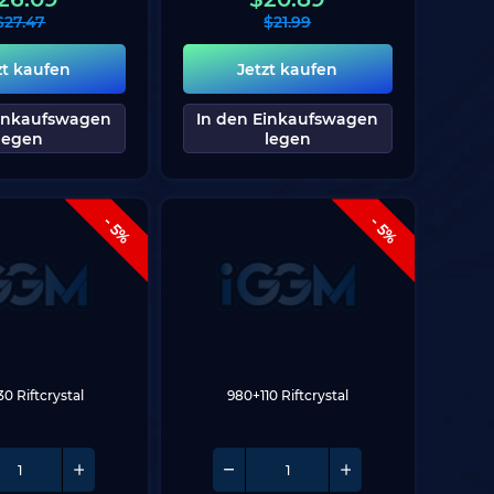
$
27.47
$
21.99
zt kaufen
Jetzt kaufen
Einkaufswagen
In den Einkaufswagen
legen
legen
- 5%
- 5%
30 Riftcrystal
980+110 Riftcrystal