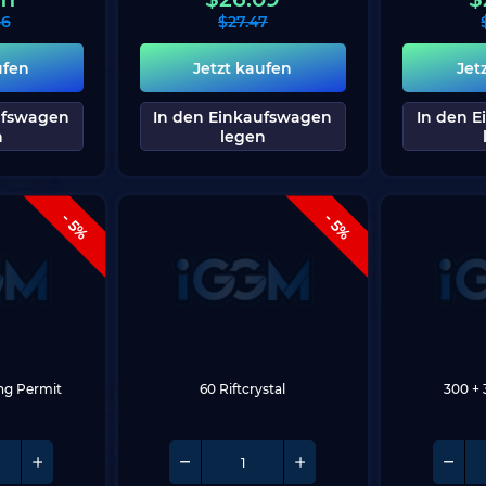
46
$
27.47
ufen
Jetzt kaufen
Jet
ufswagen
In den Einkaufswagen
In den 
n
legen
- 5%
- 5%
ing Permit
60 Riftcrystal
300 + 