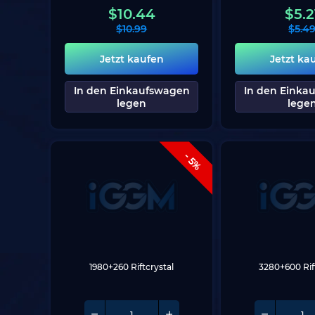
$
10.44
$
5.2
$
10.99
$
5.4
Jetzt kaufen
Jetzt ka
In den Einkaufswagen
In den Einka
legen
lege
- 5%
1980+260 Riftcrystal
3280+600 Rif