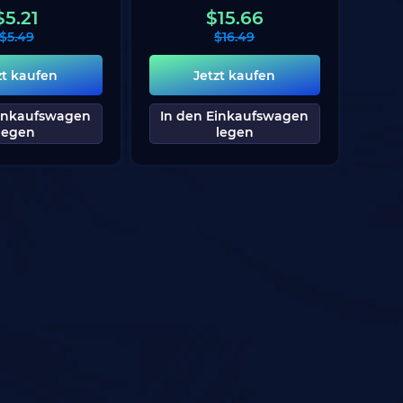
$
5.21
$
15.66
$
5.49
$
16.49
zt kaufen
Jetzt kaufen
Einkaufswagen
In den Einkaufswagen
legen
legen