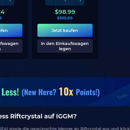
24
$
98.99
9
$
109.99
ufen
Jetzt kaufen
ufswagen
In den Einkaufswagen
n
legen
ss Riftcrystal auf IGGM?
EA) sowie die gewünschte Menge an Riftcrystal aus und klicke