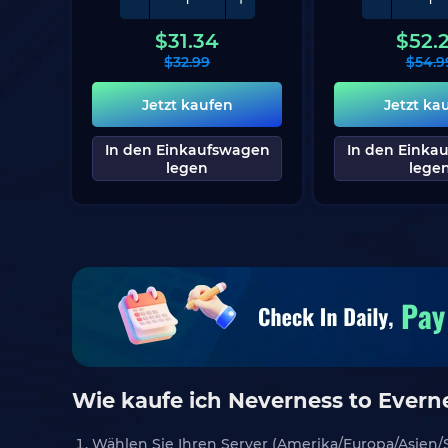
$
31.34
$
52.
$
32.99
$
54.9
Jetzt kaufen
Jetzt ka
In den Einkaufswagen
In den Einka
legen
lege
Wie kaufe ich Neverness to Everne
Wählen Sie Ihren Server (Amerika/Europa/Asien/S