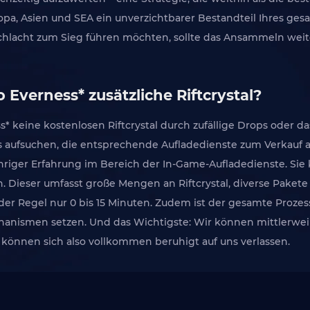
uropa, Asien und SEA ein unverzichtbarer Bestandteil Ihres ges
Schlacht zum Sieg führen möchten, sollte das Ansammeln weiter
 Everness* zusätzliche Riftcrystal?
s* keine kostenlosen Riftcrystal durch zufällige Drops oder d
ps aufsuchen, die entsprechende Aufladedienste zum Verkauf 
ähriger Erfahrung im Bereich der In-Game-Aufladedienste. Si
. Dieser umfasst große Mengen an Riftcrystal, diverse Pakete 
der Regel nur 0 bis 15 Minuten. Zudem ist der gesamte Prozess ä
nismen setzen. Und das Wichtigste: Wir können mittlerweile
können sich also vollkommen beruhigt auf uns verlassen.