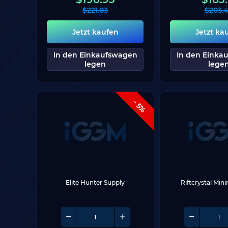
$
221.03
$
203.
Jetzt kaufen
Jetzt ka
In den Einkaufswagen
In den Einka
legen
lege
- 5%
Elite Hunter Supply
Riftcrystal Min