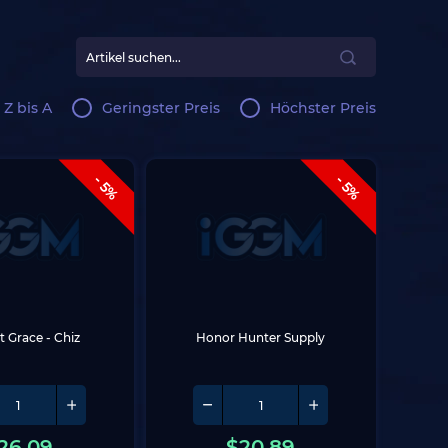
 Z bis A
Geringster Preis
Höchster Preis
- 5%
- 5%
 Grace - Chiz
Honor Hunter Supply
26.09
$
20.89