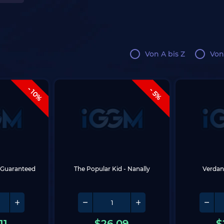
Von A bis Z
Von
- 10%
- 5%
 Guaranteed
The Popular Kid - Nanally
Verdant
11
$
26.09
$