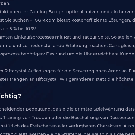
rben.
aktionen Ihr Gaming-Budget optimal nutzen und ein hervorra
 Sie suchen – IGGM.com bietet kosteneffiziente Lösungen, die 
von 5 % bis 10 %!
en Einkaufsprozesses mit Rat und Tat zur Seite. So stellen wi
ehme und zufriedenstellende Erfahrung machen. Ganz gleich
nsprozess benötigen: Das rund um die Uhr erreichbare Kunde
 um Riftcrystal-Aufladungen für die Serverregionen Amerika, Eu
ster Mengen an Riftcrystal. Wir garantieren stets die höchste
ichtig?
tscheidender Bedeutung, da sie die primäre Spielwährung darst
 das Training von Truppen oder die Beschaffung von Ressourcen
 natürlich das Freischalten aller verfügbaren Charaktere, Au
zeitig aufzuwerten – eine Strategie, die weithin als die beste 