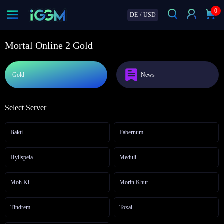
0
DE
/
USD
Mortal Online 2 Gold
Gold
News
Select Server
Bakti
Fabernum
Hyllspeia
Meduli
Moh Ki
Morin Khur
Tindrem
Toxai