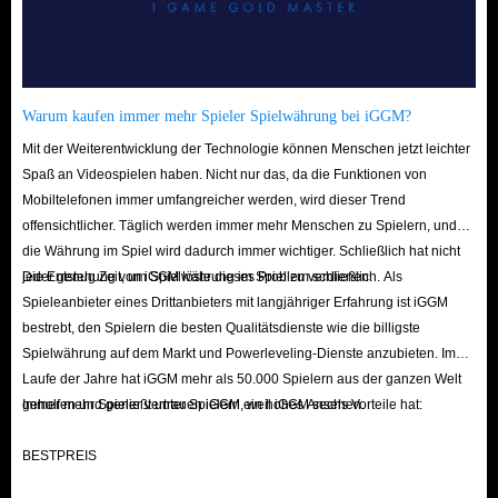
Warum kaufen immer mehr Spieler Spielwährung bei iGGM?
Mit der Weiterentwicklung der Technologie können Menschen jetzt leichter
Spaß an Videospielen haben. Nicht nur das, da die Funktionen von
Mobiltelefonen immer umfangreicher werden, wird dieser Trend
offensichtlicher. Täglich werden immer mehr Menschen zu Spielern, und
die Währung im Spiel wird dadurch immer wichtiger. Schließlich hat nicht
jeder genug Zeit, um Spielwährung im Spiel zu verdienen.
Die Entstehung von iGGM löste dieses Problem schließlich. Als
Spieleanbieter eines Drittanbieters mit langjähriger Erfahrung ist iGGM
bestrebt, den Spielern die besten Qualitätsdienste wie die billigste
Spielwährung auf dem Markt und Powerleveling-Dienste anzubieten. Im
Laufe der Jahre hat iGGM mehr als 50.000 Spielern aus der ganzen Welt
geholfen und genießt unter Spielern ein hohes Ansehen.
Immer mehr Spieler vertrauen iGGM, weil iGGM sechs Vorteile hat:
BESTPREIS