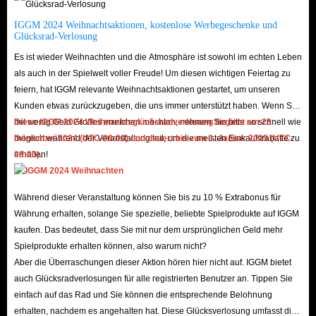
Schweine jagen: Tiere in Mortal Online 2 liefern hervorragende Knochen,
IGGM 2024 Weihnachtsaktionen, kostenlose Werbegeschenke und
Leder und andere Gegenstände, insbesondere Schweine, die alle verkauft
Glücksrad-Verlosung
werden können, um Mortal Online 2-Gold zu verdienen.
Es ist wieder Weihnachten und die Atmosphäre ist sowohl im echten Leben
Holz und Steine ​​sammeln: Spieler können auch einen Gewinn erzielen,
als auch in der Spielwelt voller Freude! Um diesen wichtigen Feiertag zu
feiern, hat IGGM relevante Weihnachtsaktionen gestartet, um unseren
indem sie Holz und Steine ​​sammeln und verkaufen. Diese Methode des
Kunden etwas zurückzugeben, die uns immer unterstützt haben. Wenn Sie
Farmens dauert länger als andere Alternativen.
mit wenig Geld Großes erreichen möchten, nehmen Sie bitte so schnell wie
Diese IGGM 2024 Weihnachtsglücksradverlosung beginnt am 23.
Zombies plündern: Spieler können auch wichtige Gegenstände und Gold
möglich während der Veranstaltung teil, um die meisten Einkaufsrabatte zu
Dezember 2024 (UTC-08:00) und dauert bis zum 1. Januar 2025 (UTC-
von Zombies bekommen. Das Beste daran ist, dass sie nicht alles plündern
erhalten!
08:00).
müssen, sondern nur die Köpfe. Zombies sind oft auf Friedhöfen zu
finden, was sie zu einem leichten Ziel für Spieler macht, die Mortal Online
Während dieser Veranstaltung können Sie bis zu 10 % Extrabonus für
2-Gold erbeuten möchten.
Währung erhalten, solange Sie spezielle, beliebte Spielprodukte auf IGGM
Aber seien Sie sich bewusst, dass, wie es bei MMO-Open-World-PVP
kaufen. Das bedeutet, dass Sie mit nur dem ursprünglichen Geld mehr
Spielprodukte erhalten können, also warum nicht?
Tradition ist, alles, was sich zu diesem Zeitpunkt in Ihrem Charakter
Aber die Überraschungen dieser Aktion hören hier nicht auf. IGGM bietet
befindet, verloren geht, wenn Sie getötet werden, einschließlich Mortal
auch Glücksradverlosungen für alle registrierten Benutzer an. Tippen Sie
Online 2 Gold. Daher ist die beste Strategie für einen aktiven Spieler,
einfach auf das Rad und Sie können die entsprechende Belohnung
Mortal Online 2 Gold einfach direkt zu kaufen, um eine gesunde Reserve
erhalten, nachdem es angehalten hat. Diese Glücksverlosung umfasst die