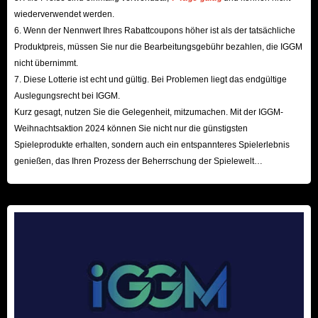
Wenn Sie mehr über uns erfahren möchten, können Sie IGGM.com auch
wiederverwendet werden.
auf Facebook oder Twitter folgen, um bessere Rabatte zu erhalten und
6. Wenn der Nennwert Ihres Rabattcoupons höher ist als der tatsächliche
Mortal Online 2 Gold zu einem günstigeren Preis zu kaufen.
Produktpreis, müssen Sie nur die Bearbeitungsgebühr bezahlen, die IGGM
Sichere Zahlung: Unsere Website bietet viele sichere Zahlungsmethoden.
nicht übernimmt.
7. Diese Lotterie ist echt und gültig. Bei Problemen liegt das endgültige
Zum Beispiel Kreditkarten, Paypal und weitere lokale Zahlungen. Sie
Auslegungsrecht bei IGGM.
können Ihre Lieblingsprodukte jederzeit kaufen.
Kurz gesagt, nutzen Sie die Gelegenheit, mitzumachen. Mit der IGGM-
Weihnachtsaktion 2024 können Sie nicht nur die günstigsten
Kurz gesagt, Mortal Online 2 Gold ist eine wertvolle Ressource, die
Spieleprodukte erhalten, sondern auch ein entspannteres Spielerlebnis
Benutzer nutzen müssen, um ihre Charaktere zu verbessern und weitere
genießen, das Ihren Prozess der Beherrschung der Spielewelt
beschleunigt! Wir freuen uns auf Ihren Besuch hier!
Funktionen zu erhalten. Es gibt viele Möglichkeiten, es zu bekommen, aber
der schnellste und einfachste Weg ist, es über einen sicheren und
erschwinglichen Markt zu kaufen. Wenn Sie nach einem solchen Markt
suchen, ist IGGM.com für Sie da!