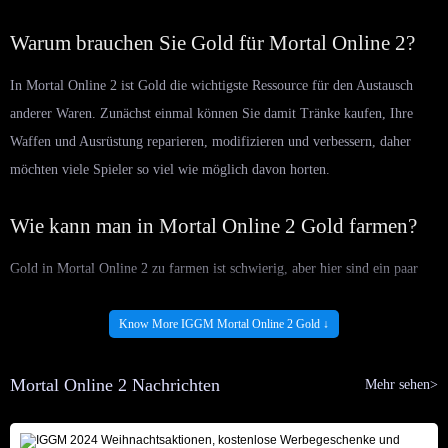
Warum brauchen Sie Gold für Mortal Online 2?
In Mortal Online 2 ist Gold die wichtigste Ressource für den Austausch
anderer Waren. Zunächst einmal können Sie damit Tränke kaufen, Ihre
Waffen und Ausrüstung reparieren, modifizieren und verbessern, daher
möchten viele Spieler so viel wie möglich davon horten.
Wie kann man in Mortal Online 2 Gold farmen?
Gold in Mortal Online 2 zu farmen ist schwierig, aber hier sind ein paar
Möglichkeiten, wie Sie Ihr Einkommen steigern und gleichzeitig Spaß am
Spiel haben können:
Know More IGGM Mortal Online 2 Gold ↓
Banditen farmen: Banditen zu töten ist die profitabelste Methode in Mortal
Online 2. Der Spieler muss lediglich einen Bogen ausrüsten und aus der
Mortal Online 2 Nachrichten
Mehr sehen>
Ferne auf Banditen zielen. Spieler können dann die gesamte Beute und die
Geschenke, die sie von Banditen erhalten, zu einem hohen Preis verkaufen.