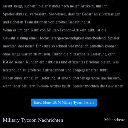
rasant steigt, suchen Spieler ständig nach neuen Artikeln, um ihr
Spielerlebnis zu verbessern. Sie wissen, dass der Bedarf an zuverlässigen
und sicheren Transaktionen von größter Bedeutung ist.
Wenn es um den Kauf von Militär-Tycoon-Artikeln geht, ist die
Gewährleistung einer Höchstliefergeschwindigkeit entscheidend. Spieler
möchten ihre neuen Einkäufe so schnell wie möglich genießen können,
ohne lange warten zu müssen. Durch die blitzschnelle Lieferung kann
IGGM seinen Kunden ein nahtloses und effizientes Erlebnis bieten, was
letztendlich zu größerer Zufriedenheit und Folgegeschäften führt.
Neben einer schnellen Lieferung ist eine Sicherheitsgarantie unerlässlich,
wenn jeder Military Tycoon-Artikel kauft. Spieler möchten die Gewissheit
haben, dass ihre Transaktionen sicher und geschützt sind. Dazu gehört der
Schutz vor Betrug, betrügerischen Aktivitäten und allen anderen
Know More IGGM Military Tycoon Items ↓
potenziellen Risiken, die während des Kaufvorgangs auftreten können.
Durch das Angebot einer Sicherheitsgarantie kann IGGM seinen Kunden
Military Tycoon Nachrichten
Mehr sehen>
Vertrauen einflößen und sich einen Ruf für Vertrauenswürdigkeit und