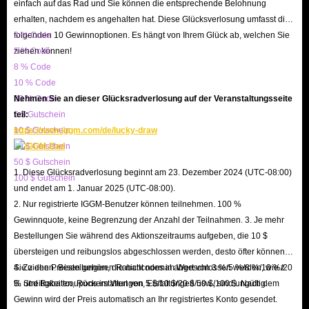
einfach auf das Rad und Sie können die entsprechende Belohnung
erhalten, nachdem es angehalten hat. Diese Glücksverlosung umfasst die
folgenden 10 Gewinnoptionen. Es hängt von Ihrem Glück ab, welchen Sie
3 % Code
ziehen können!
5 % Code
8 % Code
10 % Code
20 % Code
Nehmen Sie an dieser Glücksradverlosung auf der Veranstaltungsseite
5 $ Gutschein
teil:
10 $ Gutschein
https://www.iggm.com/de/lucky-draw
20 $ Gutschein
50 $ Gutschein
1. Diese Glücksradverlosung beginnt am 23. Dezember 2024 (UTC-08:00)
100 $ Gutschein
und endet am 1. Januar 2025 (UTC-08:00).
2. Nur registrierte IGGM-Benutzer können teilnehmen. 100 %
Gewinnquote, keine Begrenzung der Anzahl der Teilnahmen. 3. Je mehr
Bestellungen Sie während des Aktionszeitraums aufgeben, die 10 $
übersteigen und reibungslos abgeschlossen werden, desto öfter können
Sie ziehen. Bestellungen, die nicht normal abgeschlossen werden, wie z.
4. Zu den Preisen gehören Rabattcodes im Wert von 3 %/5 %/8 %/10 %/20
B. Streitigkeiten, Rückerstattungen, Erstattungen usw., sind ungültig.
% und Rabattcoupons im Wert von 5 $/10 $/20 $/50 $/100 $. Nach dem
Gewinn wird der Preis automatisch an Ihr registriertes Konto gesendet.