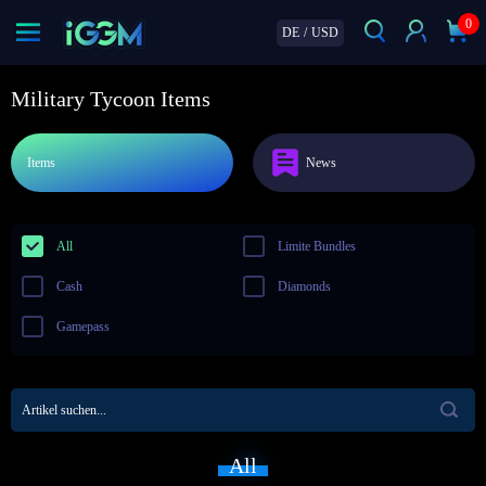
0
DE
/
USD
Military Tycoon Items
Items
News
All
Limite Bundles
Cash
Diamonds
Gamepass
All