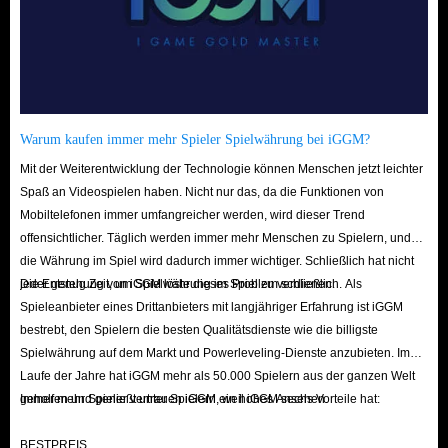
Warum kaufen immer mehr Spieler Spielwährung bei iGGM?
Mit der Weiterentwicklung der Technologie können Menschen jetzt leichter
Spaß an Videospielen haben. Nicht nur das, da die Funktionen von
Mobiltelefonen immer umfangreicher werden, wird dieser Trend
offensichtlicher. Täglich werden immer mehr Menschen zu Spielern, und
die Währung im Spiel wird dadurch immer wichtiger. Schließlich hat nicht
jeder genug Zeit, um Spielwährung im Spiel zu verdienen.
Die Entstehung von iGGM löste dieses Problem schließlich. Als
Spieleanbieter eines Drittanbieters mit langjähriger Erfahrung ist iGGM
bestrebt, den Spielern die besten Qualitätsdienste wie die billigste
Spielwährung auf dem Markt und Powerleveling-Dienste anzubieten. Im
Laufe der Jahre hat iGGM mehr als 50.000 Spielern aus der ganzen Welt
geholfen und genießt unter Spielern ein hohes Ansehen.
Immer mehr Spieler vertrauen iGGM, weil iGGM sechs Vorteile hat:
BESTPREIS