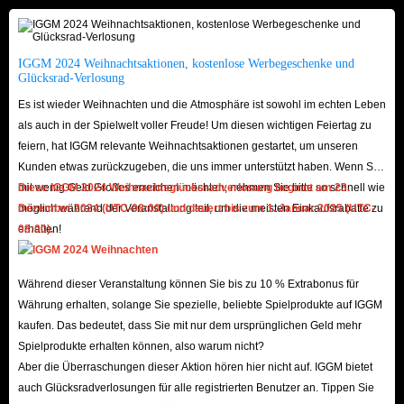
Zuverlässigkeit aufbauen.
Um eine blitzschnelle Lieferung und eine Sicherheitsgarantie zu
IGGM 2024 Weihnachtsaktionen, kostenlose Werbegeschenke und
gewährleisten, setzt IGGM eine Reihe bewährter Verfahren um. Dazu
Glücksrad-Verlosung
können die Verwendung sicherer Zahlungsmethoden, die Umsetzung von
Es ist wieder Weihnachten und die Atmosphäre ist sowohl im echten Leben
Maßnahmen zur Betrugserkennung und die Bereitstellung einer klaren und
als auch in der Spielwelt voller Freude! Um diesen wichtigen Feiertag zu
transparenten Kommunikation mit den Kunden während des gesamten
feiern, hat IGGM relevante Weihnachtsaktionen gestartet, um unseren
Kunden etwas zurückzugeben, die uns immer unterstützt haben. Wenn Sie
Kaufvorgangs gehören. Durch die Priorisierung dieser Verfahren kann
mit wenig Geld Großes erreichen möchten, nehmen Sie bitte so schnell wie
Diese IGGM 2024 Weihnachtsglücksradverlosung beginnt am 23.
IGGM das sicherste Einkaufserlebnis für Military Tycoon-Artikel schaffen,
möglich während der Veranstaltung teil, um die meisten Einkaufsrabatte zu
Dezember 2024 (UTC-08:00) und dauert bis zum 1. Januar 2025 (UTC-
das den Bedürfnissen der Spieler gerecht wird.
erhalten!
08:00).
Zusammenfassend lässt sich sagen, dass IGGM.com der beste Roblox-
Während dieser Veranstaltung können Sie bis zu 10 % Extrabonus für
Spieleladen ist, um günstige Military Tycoon-Artikel zu kaufen. Es ist Ihre
Währung erhalten, solange Sie spezielle, beliebte Spielprodukte auf IGGM
Zeit und Ihr Geld wert, das Beste daraus zu machen!
kaufen. Das bedeutet, dass Sie mit nur dem ursprünglichen Geld mehr
Spielprodukte erhalten können, also warum nicht?
Aber die Überraschungen dieser Aktion hören hier nicht auf. IGGM bietet
auch Glücksradverlosungen für alle registrierten Benutzer an. Tippen Sie