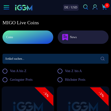
0
DE
/
USD
MIGO Live Coins
Coins
News
Von A bis Z
Von Z bis A
Geringster Preis
Höchster Preis
- 5%
- 5%