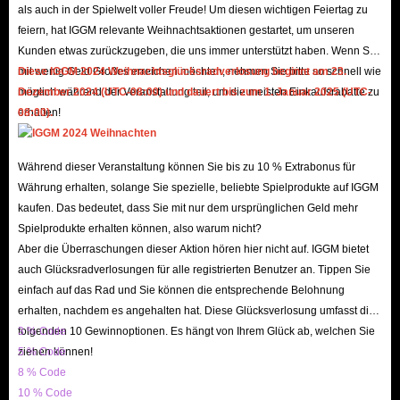
als auch in der Spielwelt voller Freude! Um diesen wichtigen Feiertag zu
order of your order as quickly as possible, allowing you to seamlessly
feiern, hat IGGM relevante Weihnachtsaktionen gestartet, um unseren
enjoy a superior experience within the MIGO Live App!
Kunden etwas zurückzugeben, die uns immer unterstützt haben. Wenn Sie
Trust Endorsement, Safe and Reliable
mit wenig Geld Großes erreichen möchten, nehmen Sie bitte so schnell wie
Diese IGGM 2024 Weihnachtsglücksradverlosung beginnt am 23.
möglich während der Veranstaltung teil, um die meisten Einkaufsrabatte zu
Dezember 2024 (UTC-08:00) und dauert bis zum 1. Januar 2025 (UTC-
IGGM is a long-established store that has earned the trust of countless users
erhalten!
08:00).
with its stable and reliable service and secure shopping environment. We
enjoy a high reputation on mainstream platforms such as Facebook, X, and
Während dieser Veranstaltung können Sie bis zu 10 % Extrabonus für
Discord, with users even spontaneously promoting us - a testament to our
Währung erhalten, solange Sie spezielle, beliebte Spielprodukte auf IGGM
excellent reputation! If you still have doubts, you can check out IGGM's
kaufen. Das bedeutet, dass Sie mit nur dem ursprünglichen Geld mehr
genuine reviews on Trustpilot and the Google Play Store. Currently, over
Spielprodukte erhalten können, also warum nicht?
150k reviews and a 4.8 star rating demonstrate that we are not a fraudulent
Aber die Überraschungen dieser Aktion hören hier nicht auf. IGGM bietet
website.
auch Glücksradverlosungen für alle registrierten Benutzer an. Tippen Sie
einfach auf das Rad und Sie können die entsprechende Belohnung
In addition, to ensure you can successfully buy Migo Live in-app coins,
erhalten, nachdem es angehalten hat. Diese Glücksverlosung umfasst die
our website's SSL encryption and server security mechanisms safeguard
folgenden 10 Gewinnoptionen. Es hängt von Ihrem Glück ab, welchen Sie
3 % Code
your shopping experience. Therefore, when topping up coins with IGGM,
ziehen können!
5 % Code
you don't need to worry about your account being hacked or your
8 % Code
information being leaked.
10 % Code