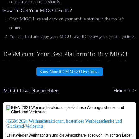
coins to your account shortly.
How To Get Your MIGO Live ID?
Open MIGO Live and click on your profile picture in the top left
corner.
You can find and copy your MIGO Live ID below your profile picture.
IGGM.com: Your Best Platform To Buy MIGO
Live App Top Up! - Lots Of Coins Hot For Sale
Know More IGGM MIGO Live Coins ↓
If you are considering where to top up your Migo Live coins at the
cheapest price, then I think you don't need to hesitate, IGGM is your best
MIGO Live Nachrichten
Mehr sehen>
choice.
Sufficient Stock, Fast Shipping
First of all, IGGM has always cooperated with safe and reliable suppliers,
so our website always has a large and stable supply of MIGO Live Coins
IGGM 2024 Weihnachtsaktionen, kostenlose Werbegeschenke und
Glücksrad-Verlosung
for sale to meet all your top-up needs. Our ample inventory ensures timely
Es ist wieder Weihnachten und die Atmosphäre ist sowohl im echten Leben
delivery. Once you complete payment, we can recharge your coins in the