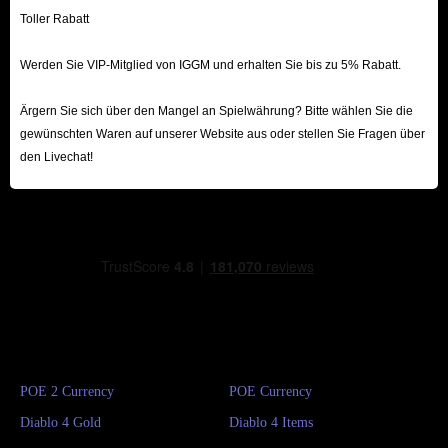
Toller Rabatt
Werden Sie VIP-Mitglied von IGGM und erhalten Sie bis zu 5% Rabatt.
Ärgern Sie sich über den Mangel an Spielwährung? Bitte wählen Sie die
gewünschten Waren auf unserer Website aus oder stellen Sie Fragen über
den Livechat!
POE 2 Currency
POE Currency
Diablo 4 Gold
Diablo 4 Items