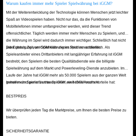
Warum kaufen immer mehr Spieler Spielwährung bei iGGM?
coins allows you to send animated gifts to streamers, making your chats
more lively and fun, and helping you build deeper connections with
Mit der Weiterentwicklung der Technologie können Menschen jetzt leichter
Spaß an Videospielen haben. Nicht nur das, da die Funktionen von
other users.
Mobiltelefonen immer umfangreicher werden, wird dieser Trend
Unlock Premium Features
: Use coins to enter VIP rooms, get
offensichtlicher. Täglich werden immer mehr Menschen zu Spielern, und
exclusive entrance effects, and gain priority microphone access in PK
die Währung im Spiel wird dadurch immer wichtiger. Schließlich hat nicht
battles.
jeder genug Zeit, um Spielwährung im Spiel zu verdienen.
Die Entstehung von iGGM löste dieses Problem schließlich. Als
Spieleanbieter eines Drittanbieters mit langjähriger Erfahrung ist iGGM
Boost Your Profile
: Sending coins increases your profile's visibility in
bestrebt, den Spielern die besten Qualitätsdienste wie die billigste
the MIGO Live app rankings, potentially leading to more matchmaking
Spielwährung auf dem Markt und Powerleveling-Dienste anzubieten. Im
opportunities.
Laufe der Jahre hat iGGM mehr als 50.000 Spielern aus der ganzen Welt
Participate in Exclusive Events
: Some special events, such as
geholfen und genießt unter Spielern ein hohes Ansehen.
Immer mehr Spieler vertrauen iGGM, weil iGGM sechs Vorteile hat:
Diamond-only raffles or birthday rooms, require coins to participate in.
BESTPREIS
In short, IGGM, as the top-tier diamond recharge platform for the MIGO
Wir überprüfen jeden Tag die Marktpreise, um Ihnen die besten Preise zu
Live app, offers you the safest environment to buy coins and enjoy
bieten.
exclusive offers. We will deliver your coins to you with lightning speed,
allowing you to unlock all premium features in MIGO Live and send
SICHERHEITSGARANTIE