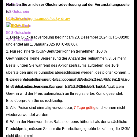
20 % Code
Nehmen Sie an dieser Glücksradverlosung auf der Veranstaltungsseite
Low Prices, Diverse Offers
5 $ Gutschein
teil:
IGGM consistently offers the lowest prices on MIGO Live top-ups. This is
10 $ Gutschein
https://www.iggm.com/de/lucky-draw
because our professional staff monitors market trends daily and adjusts
20 $ Gutschein
diamond pricing accordingly, ensuring you can always buy Migo Live
50 $ Gutschein
1. Diese Glücksradverlosung beginnt am 23. Dezember 2024 (UTC-08:00)
100 $ Gutschein
coins at the lowest prices.
und endet am 1. Januar 2025 (UTC-08:00).
In addition, we offer various discounts to help you save even more when
2. Nur registrierte IGGM-Benutzer können teilnehmen. 100 %
buying in-app coins, including up to 5% off for IGGM VIP members,
Gewinnquote, keine Begrenzung der Anzahl der Teilnahmen. 3. Je mehr
Bestellungen Sie während des Aktionszeitraums aufgeben, die 10 $
occasional holiday promotions with the chance to receive large discount
übersteigen und reibungslos abgeschlossen werden, desto öfter können
codes, and even the opportunity to earn substantial commissions by joining
Sie ziehen. Bestellungen, die nicht normal abgeschlossen werden, wie z.
4. Zu den Preisen gehören Rabattcodes im Wert von 3 %/5 %/8 %/10 %/20
our Affiliate Program. Therefore, IGGM is definitely the best place to buy
B. Streitigkeiten, Rückerstattungen, Erstattungen usw., sind ungültig.
% und Rabattcoupons im Wert von 5 $/10 $/20 $/50 $/100 $. Nach dem
MIGO Live diamond top-ups.
Gewinn wird der Preis automatisch an Ihr registriertes Konto gesendet.
24/7 Customer Support, Five-Star Service
Bitte überprüfen Sie es rechtzeitig.
5. Alle Preise sind einmalig verwendbar,
7 Tage gültig
und können nicht
If you encounter any problems while recharging your MIGO Live Coins on
wiederverwendet werden.
IGGM, you can contact our 24/7 online customer service at any time. We
6. Wenn der Nennwert Ihres Rabattcoupons höher ist als der tatsächliche
will respond and resolve all your issues as quickly as possible. If you are
Produktpreis, müssen Sie nur die Bearbeitungsgebühr bezahlen, die IGGM
dissatisfied with our service, please feel free to contact us and let us know
nicht übernimmt.