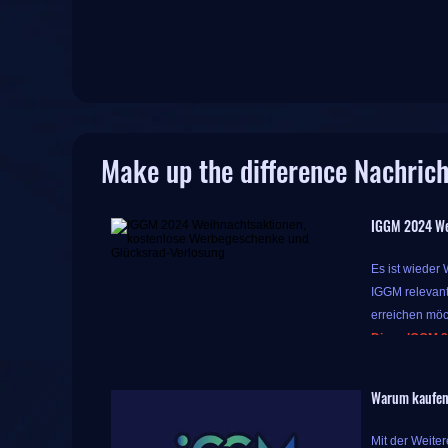
Make up the difference Nachric
IGGM 2024 We
Es ist wieder
IGGM relevant
erreichen möc
Diese IGGM 2
Während diese
Warum kaufen
bedeutet, das
Aber die Überr
Mit der Weite