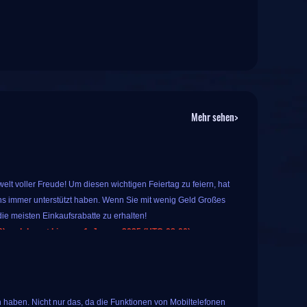
Mehr sehen>
lt voller Freude! Um diesen wichtigen Feiertag zu feiern, hat
s immer unterstützt haben. Wenn Sie mit wenig Geld Großes
ie meisten Einkaufsrabatte zu erhalten!
 und dauert bis zum 1. Januar 2025 (UTC-08:00).
 Sie spezielle, beliebte Spielprodukte auf IGGM kaufen. Das
warum nicht?
en für alle registrierten Benutzer an. Tippen Sie einfach auf
 haben. Nicht nur das, da die Funktionen von Mobiltelefonen