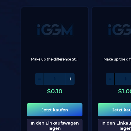
Make up the difference $0.1
Make up the dif
$
0.10
$
1.0
Jetzt kaufen
Jetzt ka
In den Einkaufswagen
In den Einka
legen
lege