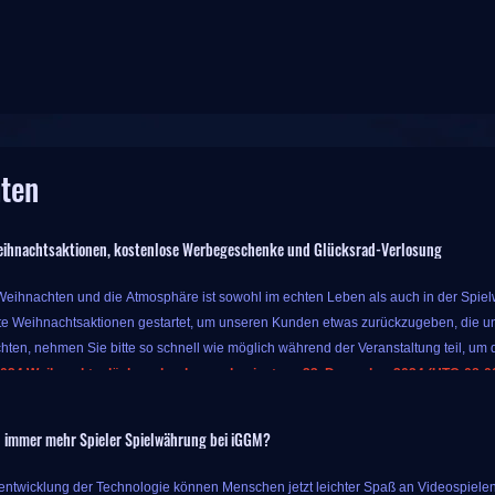
hten
ihnachtsaktionen, kostenlose Werbegeschenke und Glücksrad-Verlosung
 Weihnachten und die Atmosphäre ist sowohl im echten Leben als auch in der Spielwe
e Weihnachtsaktionen gestartet, um unseren Kunden etwas zurückzugeben, die un
hten, nehmen Sie bitte so schnell wie möglich während der Veranstaltung teil, um d
024 Weihnachtsglücksradverlosung beginnt am 23. Dezember 2024 (UTC-08:00)
r Veranstaltung können Sie bis zu 10 % Extrabonus für Währung erhalten, solange
 immer mehr Spieler Spielwährung bei iGGM?
s Sie mit nur dem ursprünglichen Geld mehr Spielprodukte erhalten können, also 
aschungen dieser Aktion hören hier nicht auf. IGGM bietet auch Glücksradverlosung
rentwicklung der Technologie können Menschen jetzt leichter Spaß an Videospielen