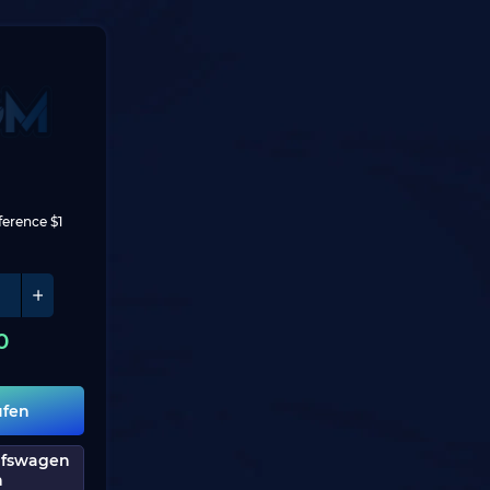
ference $1
0
ufen
ufswagen
n