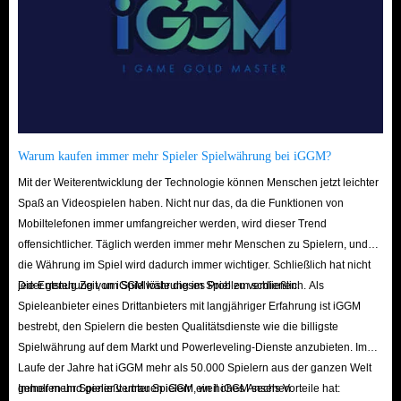
Buying Love and Deepspace top-up services from IGGM offers numerous
advantages. Players can level up their characters faster without tedious in-
game tasks, significantly enhancing their gaming experience by acquiring
exclusive skins, equipment, and more, and participating in events and
battles more frequently.
With sufficient Love and Deepspace in-game Crystals, players can use them
Warum kaufen immer mehr Spieler Spielwährung bei iGGM?
for gacha pulls, shop refreshes, energy replenishment, and event
participation, accelerating character progression. Furthermore, top-up
Mit der Weiterentwicklung der Technologie können Menschen jetzt leichter
Spaß an Videospielen haben. Nicht nur das, da die Funktionen von
services help players obtain exclusive equipment and skins, participate in
Mobiltelefonen immer umfangreicher werden, wird dieser Trend
events, and overcome challenges more easily, thus improving the gaming
offensichtlicher. Täglich werden immer mehr Menschen zu Spielern, und
experience.
die Währung im Spiel wird dadurch immer wichtiger. Schließlich hat nicht
Considering all these reasons, IGGM.com is undoubtedly the best place to
jeder genug Zeit, um Spielwährung im Spiel zu verdienen.
Die Entstehung von iGGM löste dieses Problem schließlich. Als
Spieleanbieter eines Drittanbieters mit langjähriger Erfahrung ist iGGM
buy Love and Deepspace top-up services! We'll show you with our actions
bestrebt, den Spielern die besten Qualitätsdienste wie die billigste
that you won't regret your choice. We look forward to your visit!
Spielwährung auf dem Markt und Powerleveling-Dienste anzubieten. Im
Laufe der Jahre hat iGGM mehr als 50.000 Spielern aus der ganzen Welt
geholfen und genießt unter Spielern ein hohes Ansehen.
Immer mehr Spieler vertrauen iGGM, weil iGGM sechs Vorteile hat: