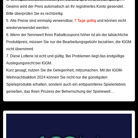
star), we believe we can provide you with consistently high-quality
Gewinn wird der Preis automatisch an Ihr registriertes Konto gesendet.
Bitte überprüfen Sie es rechtzeitig.
service.
5. Alle Preise sind einmalig verwendbar,
7 Tage gültig
und können nicht
Fast Delivery
: Thanks to ample stock, we always guarantee that your
wiederverwendet werden.
Love and Deepspace Crystals top-ups bought from IGGM.com will be
6. Wenn der Nennwert Ihres Rabattcoupons höher ist als der tatsächliche
shipped as quickly as possible. We understand that every second is
Produktpreis, müssen Sie nur die Bearbeitungsgebühr bezahlen, die IGGM
nicht übernimmt.
crucial for players in the game, so we will ship your order in the fastest
7. Diese Lotterie ist echt und gültig. Bei Problemen liegt das endgültige
possible time after payment. You can basically just relax and grab a
Auslegungsrecht bei IGGM.
coffee while your crystals arrive in your account.
Kurz gesagt, nutzen Sie die Gelegenheit, mitzumachen. Mit der IGGM-
Refund Guarantee
: Even in the worst-case scenario, if there are
Weihnachtsaktion 2024 können Sie nicht nur die günstigsten
delivery delays due to uncontrollable reasons, you can request a refund
Spieleprodukte erhalten, sondern auch ein entspannteres Spielerlebnis
genießen, das Ihren Prozess der Beherrschung der Spielewelt
at any time before we complete the top-up. Your funds will be returned
beschleunigt! Wir freuen uns auf Ihren Besuch hier!
to your account quickly. You have nothing to worry about!
What Are The Advantages Of Buying Love and
Deepspace Top-up Services?