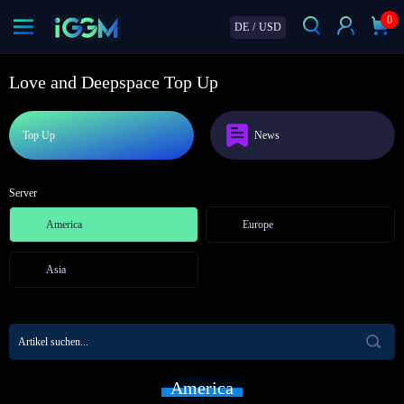
0
DE
/
USD
Love and Deepspace Top Up
Top Up
News
Server
America
Europe
Asia
America