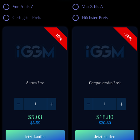
Von A bis Z
Von Z bis A
Geringster Preis
Höchster Preis
- 10%
- 10%
Aurum Pass
Companionship Pack
$
5.03
$
18.80
$
5.59
$
20.89
Jetzt kaufen
Jetzt kaufen