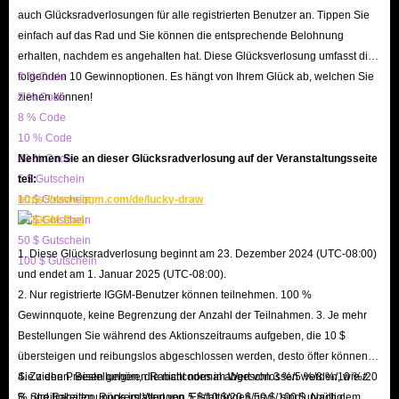
auch Glücksradverlosungen für alle registrierten Benutzer an. Tippen Sie
frequently launch promotional events during holidays, distributing
einfach auf das Rad und Sie können die entsprechende Belohnung
discount codes to all customers and saving you even more money. Even
erhalten, nachdem es angehalten hat. Diese Glücksverlosung umfasst die
if you miss our promotions, our up to 5% member discount and our
folgenden 10 Gewinnoptionen. Es hängt von Ihrem Glück ab, welchen Sie
3 % Code
ongoing IGGM.com Affiliate Program allow you to get the best top-up
ziehen können!
5 % Code
8 % Code
experience for the least amount of money.
10 % Code
Transaction Security
: IGGM prioritizes the security of customer
20 % Code
Nehmen Sie an dieser Glücksradverlosung auf der Veranstaltungsseite
transactions. Not only does our authoritative SSL encryption
5 $ Gutschein
teil:
mechanism safeguard your shopping experience, but our comprehensive
10 $ Gutschein
https://www.iggm.com/de/lucky-draw
user protection mechanism and multiple secure payment methods ensure
20 $ Gutschein
50 $ Gutschein
that you will not be bothered by spam or hacker intrusions when buying
1. Diese Glücksradverlosung beginnt am 23. Dezember 2024 (UTC-08:00)
100 $ Gutschein
Love and Deepspace in-game recharge.
und endet am 1. Januar 2025 (UTC-08:00).
Genuine Reviews
: As we all know, customer reviews are more
2. Nur registrierte IGGM-Benutzer können teilnehmen. 100 %
Gewinnquote, keine Begrenzung der Anzahl der Teilnahmen. 3. Je mehr
convincing than seller claims. Therefore, checking website reviews is
Bestellungen Sie während des Aktionszeitraums aufgeben, die 10 $
crucial for understanding the website better. You can check out
übersteigen und reibungslos abgeschlossen werden, desto öfter können
numerous real user reviews on Trustpilot to assess the quality of
Sie ziehen. Bestellungen, die nicht normal abgeschlossen werden, wie z.
4. Zu den Preisen gehören Rabattcodes im Wert von 3 %/5 %/8 %/10 %/20
IGGM's service. With over 150k user reviews (95% of which are five-
B. Streitigkeiten, Rückerstattungen, Erstattungen usw., sind ungültig.
% und Rabattcoupons im Wert von 5 $/10 $/20 $/50 $/100 $. Nach dem