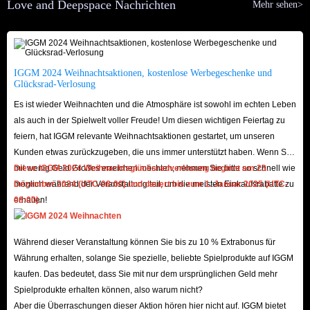
Love and Deepspace Nachrichten
Mehr sehen>
IGGM.com is a game product store that always puts its customers first. We
offer low prices, secure payment methods, a legal refund policy, and
attentive 24/7 customer service. We currently have a large selection of
cheap Love and Deepspace Crystals for sale on our website. Why not give
IGGM 2024 Weihnachtsaktionen, kostenlose Werbegeschenke und
Glücksrad-Verlosung
it a try?
Es ist wieder Weihnachten und die Atmosphäre ist sowohl im echten Leben
Adequate Stock
: We have affordable in-game top-ups for Love and
als auch in der Spielwelt voller Freude! Um diesen wichtigen Feiertag zu
Deepspace on every server. More importantly, whether you need a large
feiern, hat IGGM relevante Weihnachtsaktionen gestartet, um unseren
number of Crystals, Premium Passes, or Packs of varying values, our
Kunden etwas zurückzugeben, die uns immer unterstützt haben. Wenn Sie
mit wenig Geld Großes erreichen möchten, nehmen Sie bitte so schnell wie
Diese IGGM 2024 Weihnachtsglücksradverlosung beginnt am 23.
ample stock can meet all your needs. Furthermore, our suppliers are
möglich während der Veranstaltung teil, um die meisten Einkaufsrabatte zu
Dezember 2024 (UTC-08:00) und dauert bis zum 1. Januar 2025 (UTC-
highly reliable; all in-game crystals and other top-up options for sale on
erhalten!
08:00).
our website have been verified multiple times and are very safe. You
can buy Love and Deepspace Crystals you need with confidence.
Während dieser Veranstaltung können Sie bis zu 10 % Extrabonus für
Affordable Prices
: With years of experience in product trading and a
Währung erhalten, solange Sie spezielle, beliebte Spielprodukte auf IGGM
dedicated team monitoring market trends, IGGM.com always has the
kaufen. Das bedeutet, dass Sie mit nur dem ursprünglichen Geld mehr
cheapest Love and Deepspace Crystals top-ups for sale. Furthermore, to
Spielprodukte erhalten können, also warum nicht?
ensure every player can enjoy the game at the lowest possible cost, we
Aber die Überraschungen dieser Aktion hören hier nicht auf. IGGM bietet