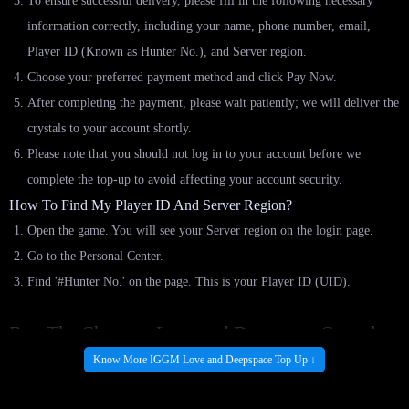
To ensure successful delivery, please fill in the following necessary
information correctly, including your name, phone number, email,
Player ID (Known as Hunter No.), and Server region.
Choose your preferred payment method and click Pay Now.
After completing the payment, please wait patiently; we will deliver the
crystals to your account shortly.
Please note that you should not log in to your account before we
complete the top-up to avoid affecting your account security.
How To Find My Player ID And Server Region?
Open the game. You will see your Server region on the login page.
Go to the Personal Center.
Find '#Hunter No.' on the page. This is your Player ID (UID).
Buy The Cheapest Love and Deepspace Crystals,
Value Outfit Box, All-In-One Bundle, And More
Know More IGGM Love and Deepspace Top Up ↓
Top-Ups At IGGM