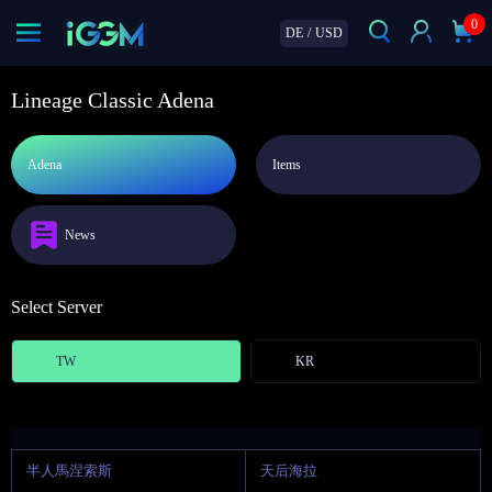
0
DE
/
USD
Lineage Classic Adena
Adena
Items
News
Select Server
TW
KR
半人馬涅索斯
天后海拉