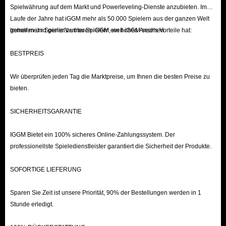
Spielwährung auf dem Markt und Powerleveling-Dienste anzubieten. Im
Laufe der Jahre hat iGGM mehr als 50.000 Spielern aus der ganzen Welt
geholfen und genießt unter Spielern ein hohes Ansehen.
Immer mehr Spieler vertrauen iGGM, weil iGGM sechs Vorteile hat:
BESTPREIS
Wir überprüfen jeden Tag die Marktpreise, um Ihnen die besten Preise zu
bieten.
SICHERHEITSGARANTIE
IGGM Bietet ein 100% sicheres Online-Zahlungssystem. Der
professionellste Spieledienstleister garantiert die Sicherheit der Produkte.
SOFORTIGE LIEFERUNG
Sparen Sie Zeit ist unsere Priorität, 90% der Bestellungen werden in 1
Stunde erledigt.