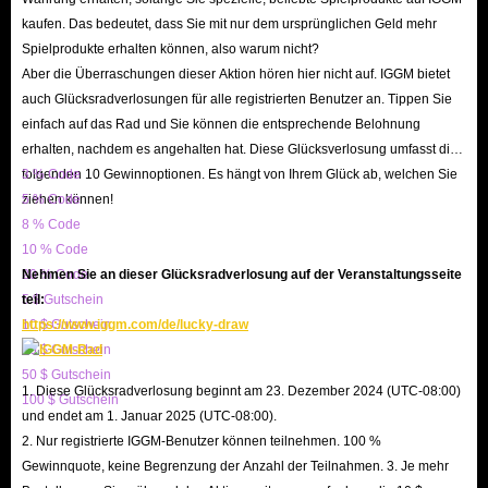
Schutzmechanismen, um sicherzustellen, dass Ihre Daten nicht gefährdet
kaufen. Das bedeutet, dass Sie mit nur dem ursprünglichen Geld mehr
sind. Sie brauchen sich auch keine Sorgen zu machen; die Informationen,
Spielprodukte erhalten können, also warum nicht?
die Sie auf unserer Website eingeben, sind absolut sicher, da wir nur an
Aber die Überraschungen dieser Aktion hören hier nicht auf. IGGM bietet
langfristigen Geschäftsbeziehungen interessiert sind und Benutzerdaten
auch Glücksradverlosungen für alle registrierten Benutzer an. Tippen Sie
einfach auf das Rad und Sie können die entsprechende Belohnung
niemals für illegale Zwecke verwenden würden.
erhalten, nachdem es angehalten hat. Diese Glücksverlosung umfasst die
F: Welche Zahlungsmethoden stehen zur Verfügung?
folgenden 10 Gewinnoptionen. Es hängt von Ihrem Glück ab, welchen Sie
3 % Code
A: IGGM.com bietet Spielern derzeit eine Vielzahl sicherer
ziehen können!
5 % Code
Zahlungsmethoden an, darunter PayPal, Kreditkarten, Google Pay, Apple
8 % Code
Pay und weitere lokale Zahlungsmethoden. Sie können jederzeit die
10 % Code
20 % Code
Nehmen Sie an dieser Glücksradverlosung auf der Veranstaltungsseite
Methode Ihrer Wahl verwenden, um Lineage Classic Adena zu kaufen.
5 $ Gutschein
teil:
F: Was mache ich, wenn ich ein Problem habe?
10 $ Gutschein
https://www.iggm.com/de/lucky-draw
A: Keine Sorge, der Kundenservice von IGGM ist rund um die Uhr für Sie
20 $ Gutschein
da. Ob Sie sich vor dem Kauf unsicher sind oder den Lieferstatus Ihrer
50 $ Gutschein
1. Diese Glücksradverlosung beginnt am 23. Dezember 2024 (UTC-08:00)
100 $ Gutschein
Adena-Bestellung nach der Zahlung überprüfen möchten – kontaktieren Sie
und endet am 1. Januar 2025 (UTC-08:00).
uns einfach über den Live-Chat-Button unten rechts auf dem Bildschirm.
2. Nur registrierte IGGM-Benutzer können teilnehmen. 100 %
Wir helfen Ihnen gerne weiter.
Gewinnquote, keine Begrenzung der Anzahl der Teilnahmen. 3. Je mehr