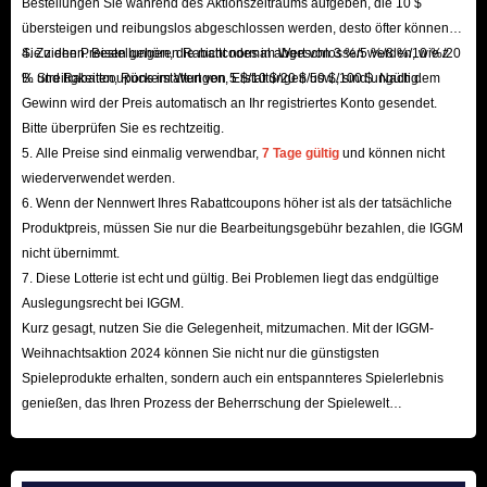
Bestellungen Sie während des Aktionszeitraums aufgeben, die 10 $
Mit seinen günstigen Preisen, der schnellen Lieferung und dem
übersteigen und reibungslos abgeschlossen werden, desto öfter können
umfassenden Service ist IGGM.com zweifellos der beste Marktplatz für
Sie ziehen. Bestellungen, die nicht normal abgeschlossen werden, wie z.
4. Zu den Preisen gehören Rabattcodes im Wert von 3 %/5 %/8 %/10 %/20
Lineage Classic Adena. Wenn Sie diese Währung kaufen möchten,
B. Streitigkeiten, Rückerstattungen, Erstattungen usw., sind ungültig.
% und Rabattcoupons im Wert von 5 $/10 $/20 $/50 $/100 $. Nach dem
probieren Sie es aus! IGGM ist für Sie da!
Gewinn wird der Preis automatisch an Ihr registriertes Konto gesendet.
Bitte überprüfen Sie es rechtzeitig.
Lineage Classic Adena-Leitfaden | Verwendung &
5. Alle Preise sind einmalig verwendbar,
7 Tage gültig
und können nicht
wiederverwendet werden.
Farming
6. Wenn der Nennwert Ihres Rabattcoupons höher ist als der tatsächliche
Produktpreis, müssen Sie nur die Bearbeitungsgebühr bezahlen, die IGGM
Adena ist die Premiumwährung in Lineage Classic und wird hauptsächlich
nicht übernimmt.
für den Kauf von Ausrüstung, den Handel zwischen Spielern,
7. Diese Lotterie ist echt und gültig. Bei Problemen liegt das endgültige
Verzauberungen und die Verwaltung von Clan-Operationen verwendet.
Auslegungsrecht bei IGGM.
Außerdem wird Adena benötigt, um Fähigkeiten zu kaufen, zu erlernen
Kurz gesagt, nutzen Sie die Gelegenheit, mitzumachen. Mit der IGGM-
Weihnachtsaktion 2024 können Sie nicht nur die günstigsten
und zu verbessern. Stärkere Fähigkeiten und Ausrüstung bedeuten weniger
Spieleprodukte erhalten, sondern auch ein entspannteres Spielerlebnis
Angriffe, die zum Besiegen von Monstern nötig sind, und eine höhere
genießen, das Ihren Prozess der Beherrschung der Spielewelt
Überlebenschance in anspruchsvollen Quests. Dadurch ist Adena eine
beschleunigt! Wir freuen uns auf Ihren Besuch hier!
unverzichtbare Ressource für den Spielfortschritt.
Wie erhält man Adena?