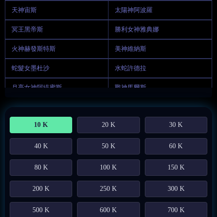
天神宙斯
太陽神阿波羅
冥王黑帝斯
勝利女神雅典娜
火神赫發斯特斯
美神維納斯
蛇髮女墨杜沙
水蛇許德拉
月亮女神阿緹蜜斯
戰神馬爾斯
海神波塞頓
收獲女神蒂蜜特
10 K
20 K
30 K
愛神邱比特
40 K
50 K
60 K
80 K
100 K
150 K
200 K
250 K
300 K
500 K
600 K
700 K