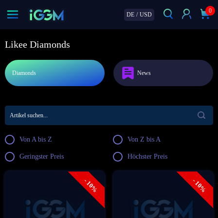
0
DE
/
USD
Likee Diamonds
Diamonds
News
Von A bis Z
Von Z bis A
Geringster Preis
Höchster Preis
- 10%
- 10%