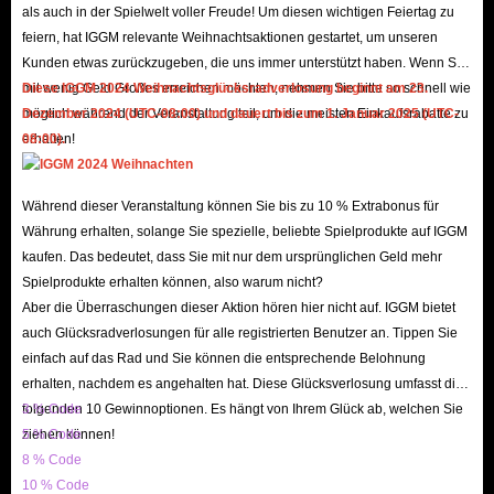
als auch in der Spielwelt voller Freude! Um diesen wichtigen Feiertag zu
Discord, with users even spontaneously promoting us - a testament to our
feiern, hat IGGM relevante Weihnachtsaktionen gestartet, um unseren
excellent reputation! If you still have doubts, you can check out IGGM's
Kunden etwas zurückzugeben, die uns immer unterstützt haben. Wenn Sie
genuine reviews on Trustpilot and the Google Play Store. Currently, over
mit wenig Geld Großes erreichen möchten, nehmen Sie bitte so schnell wie
Diese IGGM 2024 Weihnachtsglücksradverlosung beginnt am 23.
möglich während der Veranstaltung teil, um die meisten Einkaufsrabatte zu
Dezember 2024 (UTC-08:00) und dauert bis zum 1. Januar 2025 (UTC-
150k reviews and a 4.8 star rating demonstrate that we are not a fraudulent
erhalten!
08:00).
website.
In addition, to ensure you can successfully buy Likee in-app diamonds, our
Während dieser Veranstaltung können Sie bis zu 10 % Extrabonus für
website's SSL encryption and server security mechanisms safeguard your
Währung erhalten, solange Sie spezielle, beliebte Spielprodukte auf IGGM
shopping experience. Therefore, when topping up diamonds with IGGM,
kaufen. Das bedeutet, dass Sie mit nur dem ursprünglichen Geld mehr
you don't need to worry about your account being hacked or your
Spielprodukte erhalten können, also warum nicht?
information being leaked.
Aber die Überraschungen dieser Aktion hören hier nicht auf. IGGM bietet
Low Prices, Diverse Offers
auch Glücksradverlosungen für alle registrierten Benutzer an. Tippen Sie
einfach auf das Rad und Sie können die entsprechende Belohnung
IGGM always has the cheapest Likee top-up for sale. This is because our
erhalten, nachdem es angehalten hat. Diese Glücksverlosung umfasst die
professional staff monitors market trends daily and adjusts diamond pricing
folgenden 10 Gewinnoptionen. Es hängt von Ihrem Glück ab, welchen Sie
3 % Code
accordingly, ensuring you can always buy Likee diamonds at the lowest
ziehen können!
5 % Code
prices.
8 % Code
In addition, we offer various discounts to help you save even more when
10 % Code