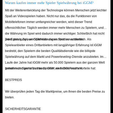
Warum kaufen immer mehr Spieler Spielwährung bei iGGM?
Boosting Engagement
: You can use diamonds to increase the visibility
of your content or participate in events, allowing you to stand out on
Mit der Weiterentwicklung der Technologie können Menschen jetzt leichter
Spaß an Videospielen haben. Nicht nur das, da die Funktionen von
the platform.
Mobiltelefonen immer umfangreicher werden, wird dieser Trend
Participating in Events
: Participating in certain in-app events or
offensichtlicher. Täglich werden immer mehr Menschen zu Spielern, und
challenges often requires diamonds, which helps increase user
die Währung im Spiel wird dadurch immer wichtiger. Schließlich hat nicht
engagement.
jeder genug Zeit, um Spielwährung im Spiel zu verdienen.
Die Entstehung von iGGM löste dieses Problem schließlich. Als
Spieleanbieter eines Drittanbieters mit langjähriger Erfahrung ist iGGM
In short, IGGM, as the top-tier diamond recharge platform for the Likee
bestrebt, den Spielern die besten Qualitätsdienste wie die billigste
app, offers you the safest environment to buy diamonds and enjoy
Spielwährung auf dem Markt und Powerleveling-Dienste anzubieten. Im
exclusive offers. We will deliver your diamonds to you with lightning
Laufe der Jahre hat iGGM mehr als 50.000 Spielern aus der ganzen Welt
speed, allowing you to unlock all premium features in Likee and send
geholfen und genießt unter Spielern ein hohes Ansehen.
Immer mehr Spieler vertrauen iGGM, weil iGGM sechs Vorteile hat:
virtual gifts to your favorite streamers!
BESTPREIS
Wir überprüfen jeden Tag die Marktpreise, um Ihnen die besten Preise zu
bieten.
SICHERHEITSGARANTIE