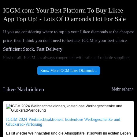
IGGM.com: Your Best Platform To Buy Likee
App Top Up! - Lots Of Diamonds Hot For Sale
If you are considering where to top up your Likee diamonds at the cheapest
price, then I think you don't need to hesitate, IGGM is your best choice.
Sufficient Stock, Fast Delivery
First of all, IGGM has always cooperated with safe and reliable suppliers,
so our website always has a large and stable supply of Likee diamonds for
Know More IGGM Likee Diamonds ↓
sale to meet all your top-up needs. Our ample inventory ensures timely
delivery. Once you complete payment, we can recharge your diamonds in
Likee Nachrichten
Mehr sehen>
the order of your order as quickly as possible, allowing you to seamlessly
enjoy a superior experience within the Likee App!
Trust Endorsement, Safe and Reliable
IGGM is a long-established store that has earned the trust of countless users
IGGM 2024 Weihnachtsaktionen, kostenlose Werbegeschenke und
Glücksrad-Verlosung
with its stable and reliable service and secure shopping environment. We
Es ist wieder Weihnachten und die Atmosphäre ist sowohl im echten Leben
enjoy a high reputation on mainstream platforms such as Facebook, X, and