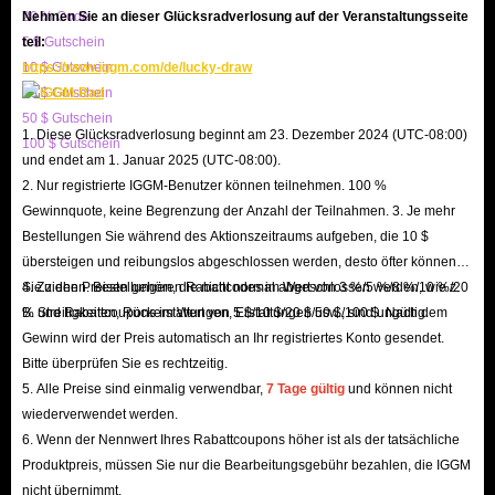
20 % Code
Nehmen Sie an dieser Glücksradverlosung auf der Veranstaltungsseite
buying in-app diamonds, including up to 5% off for IGGM VIP members,
5 $ Gutschein
teil:
occasional holiday promotions with the chance to receive large discount
10 $ Gutschein
https://www.iggm.com/de/lucky-draw
codes, and even the opportunity to earn substantial commissions by joining
20 $ Gutschein
our Affiliate Program. Therefore, IGGM is definitely the best place to buy
50 $ Gutschein
1. Diese Glücksradverlosung beginnt am 23. Dezember 2024 (UTC-08:00)
100 $ Gutschein
Likee diamond top-ups.
und endet am 1. Januar 2025 (UTC-08:00).
24/7 Customer Support, Five-Star Service
2. Nur registrierte IGGM-Benutzer können teilnehmen. 100 %
If you encounter any problems while recharging your Likee diamonds on
Gewinnquote, keine Begrenzung der Anzahl der Teilnahmen. 3. Je mehr
Bestellungen Sie während des Aktionszeitraums aufgeben, die 10 $
IGGM, you can contact our 24/7 online customer service at any time. We
übersteigen und reibungslos abgeschlossen werden, desto öfter können
will respond and resolve all your issues as quickly as possible. If you are
Sie ziehen. Bestellungen, die nicht normal abgeschlossen werden, wie z.
4. Zu den Preisen gehören Rabattcodes im Wert von 3 %/5 %/8 %/10 %/20
dissatisfied with our service, please feel free to contact us and let us know
B. Streitigkeiten, Rückerstattungen, Erstattungen usw., sind ungültig.
% und Rabattcoupons im Wert von 5 $/10 $/20 $/50 $/100 $. Nach dem
the reason. We will try our best to provide you with the best solution. All
Gewinn wird der Preis automatisch an Ihr registriertes Konto gesendet.
your objective suggestions are key to helping IGGM continuously improve
Bitte überprüfen Sie es rechtzeitig.
5. Alle Preise sind einmalig verwendbar,
7 Tage gültig
und können nicht
its services.
wiederverwendet werden.
If you no longer need the diamonds after payment, you can request a
6. Wenn der Nennwert Ihres Rabattcoupons höher ist als der tatsächliche
refund before we ship. Rest assured, this is your right, and your money
Produktpreis, müssen Sie nur die Bearbeitungsgebühr bezahlen, die IGGM
will be quickly returned to your account.
nicht übernimmt.