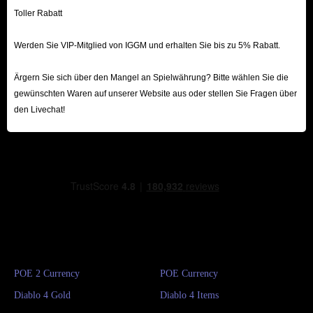
Toller Rabatt
Werden Sie VIP-Mitglied von IGGM und erhalten Sie bis zu 5% Rabatt.
Ärgern Sie sich über den Mangel an Spielwährung? Bitte wählen Sie die
gewünschten Waren auf unserer Website aus oder stellen Sie Fragen über
den Livechat!
POE 2 Currency
POE Currency
Diablo 4 Gold
Diablo 4 Items