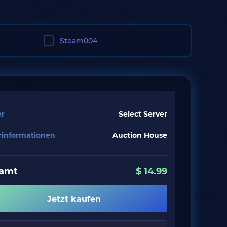
Steam004
er
Select Server
erinformationen
Auction House
amt
$
14.99
Jetzt kaufen