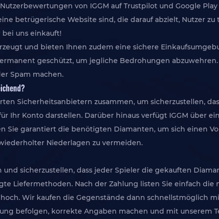
e Nutzerbewertungen von IGGM auf Trustpilot und Google Pla
ne betrügerische Website sind, die darauf abzielt, Nutzer zu 
 bei uns einkauft!
erzeugt und bieten Ihnen zudem eine sichere Einkaufsumgebu
rmanent geschützt, um jegliche Bedrohungen abzuwehren. S
der Spam machen.
reichend?
izierten Sicherheitsanbietern zusammen, um sicherzustellen, d
ür Ihr Konto darstellen. Darüber hinaus verfügt IGGM über e
en Sie garantiert die benötigten Diamanten, um sich einen V
 wiederholter Niederlagen zu vermeiden.
n und sicherzustellen, dass jeder Spieler die gekauften Dia
igte Liefermethoden. Nach der Zahlung listen Sie einfach die
on hoch. Wir kaufen die Gegenstände dann schnellstmöglich 
tellung befolgen, korrekte Angaben machen und mit unserem 