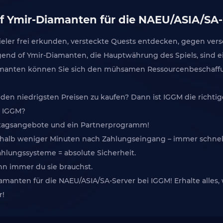
f Ymir-Diamanten für die NAEU/ASIA/SA-
ieler frei erkunden, versteckte Quests entdecken, gegen ve
end of Ymir-Diamanten, die Hauptwährung des Spiels, sind e
amanten können Sie sich den mühsamen Ressourcenbeschaffun
en niedrigsten Preisen zu kaufen? Dann ist IGGM die richtige
r IGGM?
iertagsangebote und ein Partnerprogramm!
erhalb weniger Minuten nach Zahlungseingang – immer schnell
Zahlungssysteme = absolute Sicherheit.
ann immer du sie brauchst.
iamanten für die NAEU/ASIA/SA-Server bei IGGM! Erhalte alles,
r!