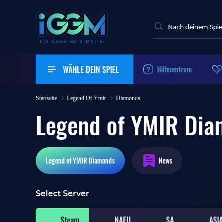
WÄHLE DEIN SPIEL
Hilfezentrum
Startseite
Legend Of Ymir
Diamonds
Legend of YMIR Di
Legend of YMIR
Diamonds
News
Select Server
Steam
NAEU
SA
ASI