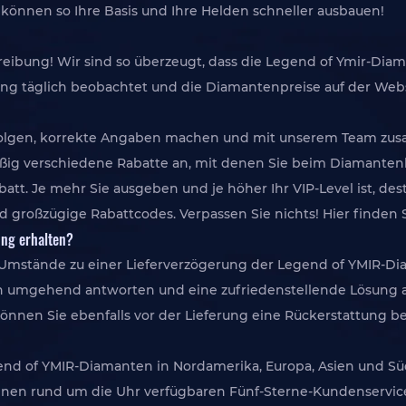
 können so Ihre Basis und Ihre Helden schneller ausbauen!
treibung! Wir sind so überzeugt, dass die Legend of Ymir-Dia
ung täglich beobachtet und die Diamantenpreise auf der Web
befolgen, korrekte Angaben machen und mit unserem Team zus
mäßig verschiedene Rabatte an, mit denen Sie beim Diamanten
tt. Je mehr Sie ausgeben und je höher Ihr VIP-Level ist, desto
d großzügige Rabattcodes. Verpassen Sie nichts! Hier finden
ung erhalten?
 Umstände zu einer Lieferverzögerung der Legend of YMIR-D
 umgehend antworten und eine zufriedenstellende Lösung an
nnen Sie ebenfalls vor der Lieferung eine Rückerstattung be
gend of YMIR-Diamanten in Nordamerika, Europa, Asien und S
nen rund um die Uhr verfügbaren Fünf-Sterne-Kundenservice,