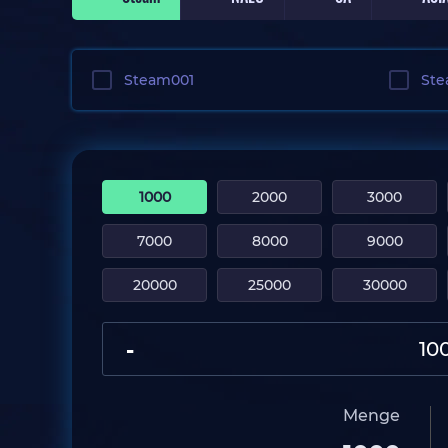
Steam001
St
1000
2000
3000
7000
8000
9000
20000
25000
30000
-
Menge