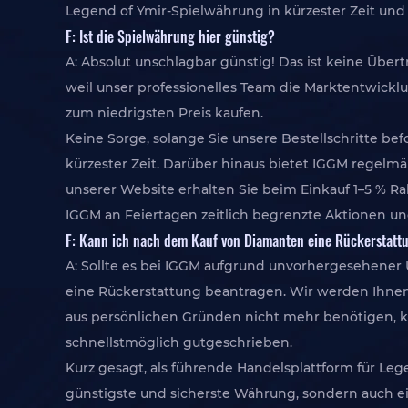
Legend of Ymir-Spielwährung in kürzester Zeit und
F: Ist die Spielwährung hier günstig?
A: Absolut unschlagbar günstig! Das ist keine Über
weil unser professionelles Team die Marktentwickl
zum niedrigsten Preis kaufen.
Keine Sorge, solange Sie unsere Bestellschritte 
kürzester Zeit. Darüber hinaus bietet IGGM regel
unserer Website erhalten Sie beim Einkauf 1–5 % Raba
IGGM an Feiertagen zeitlich begrenzte Aktionen un
F: Kann ich nach dem Kauf von Diamanten eine Rückerstatt
A: Sollte es bei IGGM aufgrund unvorhergesehener
eine Rückerstattung beantragen. Wir werden Ihnen
aus persönlichen Gründen nicht mehr benötigen, kö
schnellstmöglich gutgeschrieben.
Kurz gesagt, als führende Handelsplattform für Le
günstigste und sicherste Währung, sondern auch ei