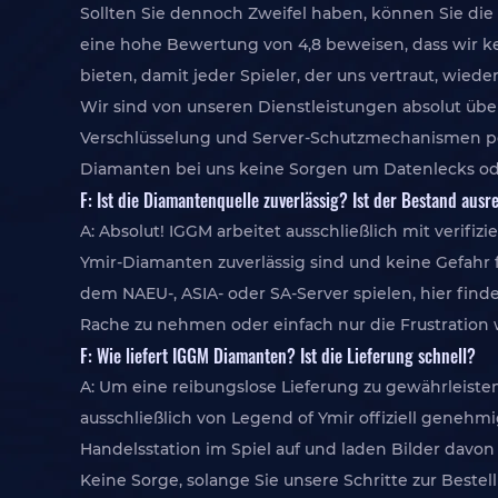
Sollten Sie dennoch Zweifel haben, können Sie di
eine hohe Bewertung von 4,8 beweisen, dass wir kei
bieten, damit jeder Spieler, der uns vertraut, wieder
Wir sind von unseren Dienstleistungen absolut üb
Verschlüsselung und Server-Schutzmechanismen pe
Diamanten bei uns keine Sorgen um Datenlecks o
F: Ist die Diamantenquelle zuverlässig? Ist der Bestand aus
A: Absolut! IGGM arbeitet ausschließlich mit verif
Ymir-Diamanten zuverlässig sind und keine Gefahr f
dem NAEU-, ASIA- oder SA-Server spielen, hier find
Rache zu nehmen oder einfach nur die Frustration
F: Wie liefert IGGM Diamanten? Ist die Lieferung schnell?
A: Um eine reibungslose Lieferung zu gewährleiste
ausschließlich von Legend of Ymir offiziell genehm
Handelsstation im Spiel auf und laden Bilder dav
Keine Sorge, solange Sie unsere Schritte zur Bes