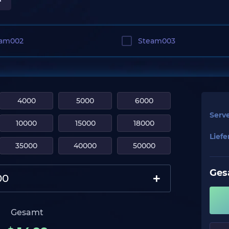
eam002
Steam003
4000
5000
6000
Serv
10000
15000
18000
Lief
35000
40000
50000
Ges
+
Gesamt