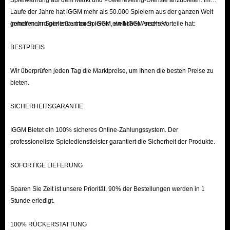
Spielwährung auf dem Markt und Powerleveling-Dienste anzubieten. Im
Laufe der Jahre hat iGGM mehr als 50.000 Spielern aus der ganzen Welt
Finden Sie die Verkaufsoberfläche für Journey of Monarch Diamond
geholfen und genießt unter Spielern ein hohes Ansehen.
Immer mehr Spieler vertrauen iGGM, weil iGGM sechs Vorteile hat:
auf IGGM.com.
Wählen Sie die entsprechende Anzahl Diamanten entsprechend Ihren
BESTPREIS
Anforderungen aus. Wenn Sie mehr als eine Option auswählen, können
Wir überprüfen jeden Tag die Marktpreise, um Ihnen die besten Preise zu
Sie diese nach der Auswahl in Ihren Einkaufswagen legen und
bieten.
gemeinsam zur Kasse gehen.
Nachdem Sie auf „Jetzt kaufen“ geklickt und die Kassenoberfläche
SICHERHEITSGARANTIE
aufgerufen haben, geben Sie bitte den Namen Ihres Spielcharakters
IGGM Bietet ein 100% sicheres Online-Zahlungssystem. Der
detailliert ein. Sie können den Namen in der Spalte
professionellste Spieledienstleister garantiert die Sicherheit der Produkte.
„Lieferinformationen“ in der Benutzeroberfläche für persönliche
Informationen im Spiel kopieren und einfügen, um Eingabefehler zu
SOFORTIGE LIEFERUNG
vermeiden.
Sparen Sie Zeit ist unsere Priorität, 90% der Bestellungen werden in 1
Nachdem Sie den Namen und die Menge der Waren bestätigt haben,
Stunde erledigt.
können Sie Ihre bevorzugte Zahlungsmethode auswählen und auf „Jetzt
bezahlen“ klicken.
100% RÜCKERSTATTUNG