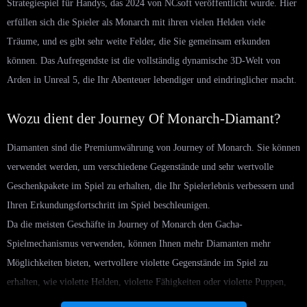
Strategiespiel für Handys, das 2024 von NCsoft veröffentlicht wurde. Hier
erfüllen sich die Spieler als Monarch mit ihren vielen Helden viele
Träume, und es gibt sehr weite Felder, die Sie gemeinsam erkunden
können. Das Aufregendste ist die vollständig dynamische 3D-Welt von
Arden in Unreal 5, die Ihr Abenteuer lebendiger und eindringlicher macht.
Wozu dient der Journey Of Monarch-Diamant?
Diamanten sind die Premiumwährung von Journey of Monarch. Sie können
verwendet werden, um verschiedene Gegenstände und sehr wertvolle
Geschenkpakete im Spiel zu erhalten, die Ihr Spielerlebnis verbessern und
Ihren Erkundungsfortschritt im Spiel beschleunigen.
Da die meisten Geschäfte in Journey of Monarch den Gacha-
Spielmechanismus verwenden, können Ihnen mehr Diamanten mehr
Möglichkeiten bieten, wertvollere violette Gegenstände im Spiel zu
erhalten, wie violette Helden, violette Fähigkeiten oder violette Puppen,
die normalerweise bessere Eigenschaften und Fähigkeiten haben, sodass Sie