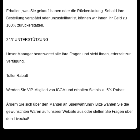
Hier wird empfohlen, nach der Zahlung zum Bestelldatensatz zu gehen,
Erhalten, was Sie gekauft haben oder die Rückerstattung. Sobald Ihre
um zu überprüfen, ob die Bestellung bezahlt ist. Wenn Sie Fragen
Bestellung verspätet oder unzustellbar ist, können wir Ihnen Ihr Geld zu
haben, wenden Sie sich bitte rechtzeitig an den Kundendienst.
100% zurückerstatten.
Nach einer Wartezeit können Sie den Journey of Monarch Diamond
erhalten, den Sie benötigen.
24/7 UNTERSTÜTZUNG
Unser Manager beantwortet alle Ihre Fragen und steht Ihnen jederzeit zur
Verfügung.
Toller Rabatt
Werden Sie VIP-Mitglied von IGGM und erhalten Sie bis zu 5% Rabatt.
Ärgern Sie sich über den Mangel an Spielwährung? Bitte wählen Sie die
gewünschten Waren auf unserer Website aus oder stellen Sie Fragen über
den Livechat!