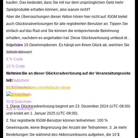
Was die Vorbestellungsbelohnungen vor jedem Update betrifft, hängen die
kaufen. Das bedeutet, dass Sie mit nur dem ursprünglichen Geld mehr
Spielprodukte erhalten können, also warum nicht?
Belohnungen, die Sie daraus erhalten, auch von der Menge anderer Spieler
Aber die Überraschungen dieser Aktion hören hier nicht auf. IGGM bietet
vor dem Update ab, was sehr riskant ist. Wenn Sie also einen stabilen und
auch Glücksradverlosungen für alle registrierten Benutzer an. Tippen Sie
ausreichenden Vorrat an JoM-Diamanten im Spiel haben möchten, ist es die
einfach auf das Rad und Sie können die entsprechende Belohnung
beste Wahl, Journey of Monarch-Diamanten von IGGM.com zu kaufen.
erhalten, nachdem es angehalten hat. Diese Glücksverlosung umfasst die
folgenden 10 Gewinnoptionen. Es hängt von Ihrem Glück ab, welchen Sie
3 % Code
ziehen können!
5 % Code
Kaufen Sie Journey of Monarch-Diamanten von
8 % Code
IGGM.com und genießen Sie das Spiel!
10 % Code
20 % Code
Nehmen Sie an dieser Glücksradverlosung auf der Veranstaltungsseite
Aufgrund des Gacha-Spielmechanismus in Journey of Monarch sind
5 $ Gutschein
teil:
Tausende von Diamanten ein wichtiges Element für Spieler, um den
10 $ Gutschein
https://www.iggm.com/de/lucky-draw
normalen Ablauf des Spielprozesses sicherzustellen. IGGM.com verfügt
20 $ Gutschein
über einen großen Bestand an Diamanten und kann Ihnen mehrere
50 $ Gutschein
1. Diese Glücksradverlosung beginnt am 23. Dezember 2024 (UTC-08:00)
100 $ Gutschein
Optionen anbieten, von mindestens 100 bis höchstens 10.000. Darüber
und endet am 1. Januar 2025 (UTC-08:00).
hinaus verkürzt die extrem schnelle Liefergeschwindigkeit Ihre Wartezeit
2. Nur registrierte IGGM-Benutzer können teilnehmen. 100 %
erheblich.
Gewinnquote, keine Begrenzung der Anzahl der Teilnahmen. 3. Je mehr
Bestellungen Sie während des Aktionszeitraums aufgeben, die 10 $
Dadurch wird ein langsamer oder sogar stagnierender Spielverlauf