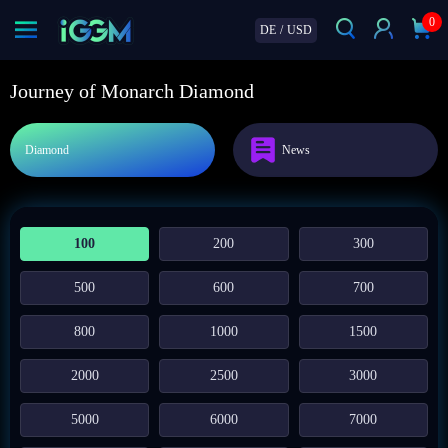
0
DE
/
USD
Journey of Monarch Diamond
Diamond
News
100
200
300
500
600
700
800
1000
1500
2000
2500
3000
5000
6000
7000