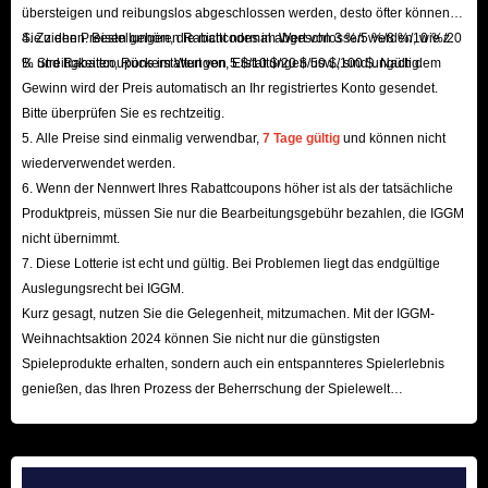
übersteigen und reibungslos abgeschlossen werden, desto öfter können
aufgrund des Mangels an Diamanten weitgehend vermieden. Darüber
Sie ziehen. Bestellungen, die nicht normal abgeschlossen werden, wie z.
4. Zu den Preisen gehören Rabattcodes im Wert von 3 %/5 %/8 %/10 %/20
hinaus müssen Sie hier die günstigsten Journey of Monarch-Diamanten
B. Streitigkeiten, Rückerstattungen, Erstattungen usw., sind ungültig.
% und Rabattcoupons im Wert von 5 $/10 $/20 $/50 $/100 $. Nach dem
genießen, da wir uns verpflichtet haben, mehr Spielern das beste
Gewinn wird der Preis automatisch an Ihr registriertes Konto gesendet.
Bitte überprüfen Sie es rechtzeitig.
Spielerlebnis zu den geringsten Kosten zu ermöglichen. Wenn Sie sich für
5. Alle Preise sind einmalig verwendbar,
7 Tage gültig
und können nicht
die VIP-Ränge bei IGGM.com entscheiden, genießen Sie auch sehr
wiederverwendet werden.
günstige Rabatte von bis zu 5 %.
6. Wenn der Nennwert Ihres Rabattcoupons höher ist als der tatsächliche
Darüber hinaus können Sie an jedem Feiertag oder Black Friday spezielle
Produktpreis, müssen Sie nur die Bearbeitungsgebühr bezahlen, die IGGM
Coupons oder Couponcodes für JoM-Diamanten erhalten. Diese
nicht übernimmt.
7. Diese Lotterie ist echt und gültig. Bei Problemen liegt das endgültige
zusätzlichen Rabatte machen diese Spielprodukte kostengünstiger. Wenn
Auslegungsrecht bei IGGM.
Sie möchten, können Sie auch unserem Partnerprogramm beitreten und
Kurz gesagt, nutzen Sie die Gelegenheit, mitzumachen. Mit der IGGM-
damit sehr beträchtliche Provisionen verdienen!
Weihnachtsaktion 2024 können Sie nicht nur die günstigsten
Darüber hinaus müssen Sie sich keine Sorgen um die Sicherheit Ihrer
Spieleprodukte erhalten, sondern auch ein entspannteres Spielerlebnis
Transaktionen mit Journey of Monarch Diamonds machen, die auf
genießen, das Ihren Prozess der Beherrschung der Spielewelt
beschleunigt! Wir freuen uns auf Ihren Besuch hier!
IGGM.com zum Verkauf stehen. Denn wir verfügen über hochgradig
autoritative Sicherheitsüberwachungsmechanismen und mehrere sichere
Zahlungsmethoden, um unsere Kunden zu schützen. Selbstverständlich