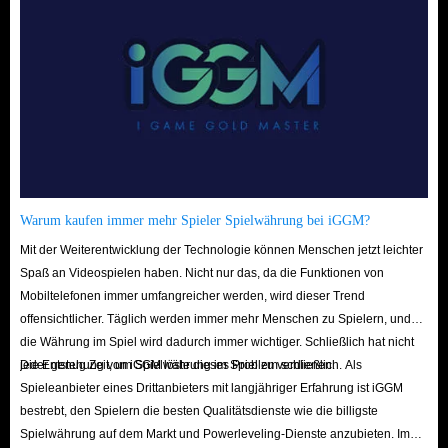
Warum kaufen immer mehr Spieler Spielwährung bei iGGM?
Mit der Weiterentwicklung der Technologie können Menschen jetzt leichter
Spaß an Videospielen haben. Nicht nur das, da die Funktionen von
Mobiltelefonen immer umfangreicher werden, wird dieser Trend
offensichtlicher. Täglich werden immer mehr Menschen zu Spielern, und
die Währung im Spiel wird dadurch immer wichtiger. Schließlich hat nicht
jeder genug Zeit, um Spielwährung im Spiel zu verdienen.
Die Entstehung von iGGM löste dieses Problem schließlich. Als
Spieleanbieter eines Drittanbieters mit langjähriger Erfahrung ist iGGM
bestrebt, den Spielern die besten Qualitätsdienste wie die billigste
Spielwährung auf dem Markt und Powerleveling-Dienste anzubieten. Im