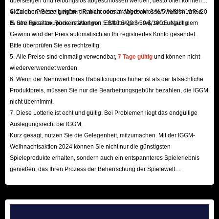
übersteigen und reibungslos abgeschlossen werden, desto öfter können
Sie ziehen. Bestellungen, die nicht normal abgeschlossen werden, wie z.
4. Zu den Preisen gehören Rabattcodes im Wert von 3 %/5 %/8 %/10 %/20
B. Streitigkeiten, Rückerstattungen, Erstattungen usw., sind ungültig.
% und Rabattcoupons im Wert von 5 $/10 $/20 $/50 $/100 $. Nach dem
Gewinn wird der Preis automatisch an Ihr registriertes Konto gesendet.
Bitte überprüfen Sie es rechtzeitig.
5. Alle Preise sind einmalig verwendbar,
7 Tage gültig
und können nicht
wiederverwendet werden.
6. Wenn der Nennwert Ihres Rabattcoupons höher ist als der tatsächliche
Produktpreis, müssen Sie nur die Bearbeitungsgebühr bezahlen, die IGGM
nicht übernimmt.
7. Diese Lotterie ist echt und gültig. Bei Problemen liegt das endgültige
Auslegungsrecht bei IGGM.
Kurz gesagt, nutzen Sie die Gelegenheit, mitzumachen. Mit der IGGM-
Weihnachtsaktion 2024 können Sie nicht nur die günstigsten
Spieleprodukte erhalten, sondern auch ein entspannteres Spielerlebnis
genießen, das Ihren Prozess der Beherrschung der Spielewelt
beschleunigt! Wir freuen uns auf Ihren Besuch hier!