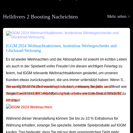
Helldivers 2 Boosting Nachrichten
Mehr sehen >
IGGM 2024 Weihnachtsaktionen, kostenlose Werbegeschenke und
Glücksrad-Verlosung
Es ist wieder Weihnachten und die Atmosphäre ist sowohl im echten Leben
als auch in der Spielwelt voller Freude! Um diesen wichtigen Feiertag zu
feiern, hat IGGM relevante Weihnachtsaktionen gestartet, um unseren
Kunden etwas zurückzugeben, die uns immer unterstützt haben. Wenn Sie
mit wenig Geld Großes erreichen möchten, nehmen Sie bitte so schnell wie
Diese IGGM 2024 Weihnachtsglücksradverlosung beginnt am 23.
möglich während der Veranstaltung teil, um die meisten Einkaufsrabatte zu
Dezember 2024 (UTC-08:00) und dauert bis zum 1. Januar 2025 (UTC-
erhalten!
08:00).
Während dieser Veranstaltung können Sie bis zu 10 % Extrabonus für
Währung erhalten, solange Sie spezielle, beliebte Spielprodukte auf IGGM
kaufen. Das bedeutet, dass Sie mit nur dem ursprünglichen Geld mehr