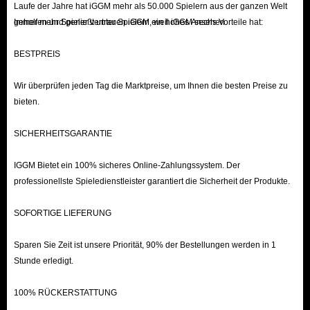
Laufe der Jahre hat iGGM mehr als 50.000 Spielern aus der ganzen Welt
geholfen und genießt unter Spielern ein hohes Ansehen.
Immer mehr Spieler vertrauen iGGM, weil iGGM sechs Vorteile hat:
BESTPREIS
Wir überprüfen jeden Tag die Marktpreise, um Ihnen die besten Preise zu
bieten.
SICHERHEITSGARANTIE
IGGM Bietet ein 100% sicheres Online-Zahlungssystem. Der
professionellste Spieledienstleister garantiert die Sicherheit der Produkte.
SOFORTIGE LIEFERUNG
Sparen Sie Zeit ist unsere Priorität, 90% der Bestellungen werden in 1
Stunde erledigt.
100% RÜCKERSTATTUNG