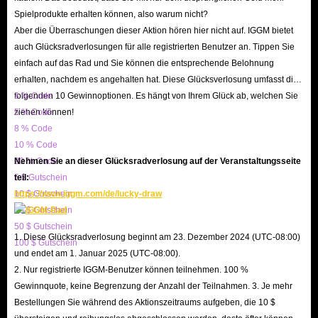
Spielprodukte erhalten können, also warum nicht?
Aber die Überraschungen dieser Aktion hören hier nicht auf. IGGM bietet
auch Glücksradverlosungen für alle registrierten Benutzer an. Tippen Sie
einfach auf das Rad und Sie können die entsprechende Belohnung
erhalten, nachdem es angehalten hat. Diese Glücksverlosung umfasst die
folgenden 10 Gewinnoptionen. Es hängt von Ihrem Glück ab, welchen Sie
3 % Code
ziehen können!
5 % Code
8 % Code
10 % Code
20 % Code
Nehmen Sie an dieser Glücksradverlosung auf der Veranstaltungsseite
5 $ Gutschein
teil:
10 $ Gutschein
https://www.iggm.com/de/lucky-draw
20 $ Gutschein
50 $ Gutschein
1. Diese Glücksradverlosung beginnt am 23. Dezember 2024 (UTC-08:00)
100 $ Gutschein
und endet am 1. Januar 2025 (UTC-08:00).
2. Nur registrierte IGGM-Benutzer können teilnehmen. 100 %
Gewinnquote, keine Begrenzung der Anzahl der Teilnahmen. 3. Je mehr
Bestellungen Sie während des Aktionszeitraums aufgeben, die 10 $