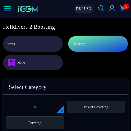
0
DE
/
USD
Helldivers 2 Boosting
Items
Boosting
News
Select Category
All
Power Leveling
Farming