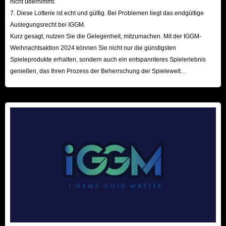
nicht übernimmt.
7. Diese Lotterie ist echt und gültig. Bei Problemen liegt das endgültige
Auslegungsrecht bei IGGM.
Kurz gesagt, nutzen Sie die Gelegenheit, mitzumachen. Mit der IGGM-
Weihnachtsaktion 2024 können Sie nicht nur die günstigsten
Spieleprodukte erhalten, sondern auch ein entspannteres Spielerlebnis
genießen, das Ihren Prozess der Beherrschung der Spielewelt
beschleunigt! Wir freuen uns auf Ihren Besuch hier!