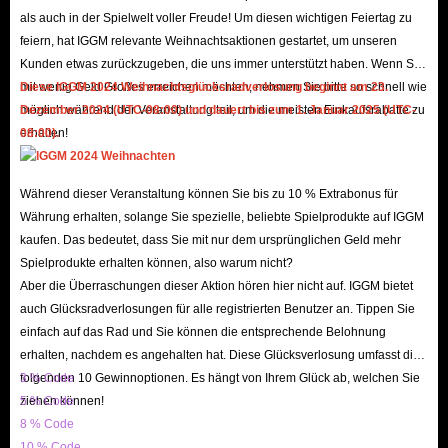
Spiel eintauschen können, um Ihre verschiedenen Bedürfnisse zu erfüllen,
als auch in der Spielwelt voller Freude! Um diesen wichtigen Feiertag zu
feiern, hat IGGM relevante Weihnachtsaktionen gestartet, um unseren
werden uns diese Preise oder Wechselkurse für lange Zeit unerträglich
Kunden etwas zurückzugeben, die uns immer unterstützt haben. Wenn Sie
machen. Es ist wahr, dass Sie, nachdem Sie genug Fiesta Online Gems
mit wenig Geld Großes erreichen möchten, nehmen Sie bitte so schnell wie
Diese IGGM 2024 Weihnachtsglücksradverlosung beginnt am 23.
haben, Geschlechtsänderung, Namensänderung, Schönheitsgutschein, Träne
möglich während der Veranstaltung teil, um die meisten Einkaufsrabatte zu
Dezember 2024 (UTC-08:00) und dauert bis zum 1. Januar 2025 (UTC-
von Legel, Segen von Teva, Exp-Boost und andere Vorteile haben werden,
erhalten!
08:00).
aber dies sind alles einmalige Nutzungen oder kurze effektive Zeit . Wenn
Sie Ihren Charakter lange Zeit stark und gut aussehend halten möchten,
Während dieser Veranstaltung können Sie bis zu 10 % Extrabonus für
müssen Sie mehr Fiesta Online Gems ausgeben, um diesen Status quo
Währung erhalten, solange Sie spezielle, beliebte Spielprodukte auf IGGM
aufrechtzuerhalten.
kaufen. Das bedeutet, dass Sie mit nur dem ursprünglichen Geld mehr
Spielprodukte erhalten können, also warum nicht?
Aber IGGM bietet Ihnen billiges Fiesta Online Gem auf dem aktuellen
Aber die Überraschungen dieser Aktion hören hier nicht auf. IGGM bietet
Server zum Verkauf an. Sie können hier eine sehr große Menge Fiesta
auch Glücksradverlosungen für alle registrierten Benutzer an. Tippen Sie
Online Gold erhalten, ohne viel zu bezahlen. Seit IGGM an der
einfach auf das Rad und Sie können die entsprechende Belohnung
Juwelentransaktion von Fiesta Online beteiligt war, haben wir eine große
erhalten, nachdem es angehalten hat. Diese Glücksverlosung umfasst die
Anzahl von Fans gewonnen, die aufgrund unserer hervorragenden sicheren
folgenden 10 Gewinnoptionen. Es hängt von Ihrem Glück ab, welchen Sie
3 % Code
ziehen können!
5 % Code
Zahlung, unserer einfachen und schnellen Schritte, unserer hervorragenden
8 % Code
Arbeitseffizienz und unseres riesigen Lagerbestands dringend Edelsteine ​​
10 % Code