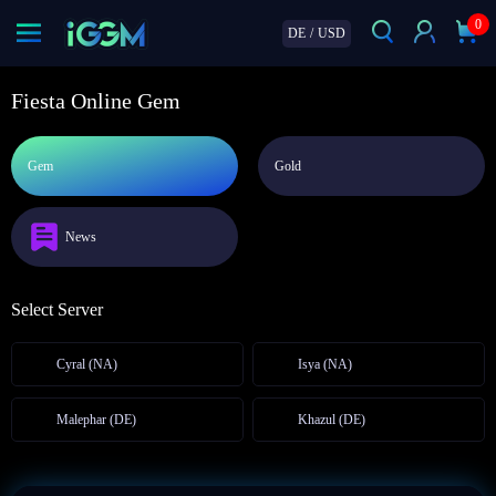
0
DE
/
USD
Fiesta Online Gem
Gem
Gold
News
Select Server
Cyral (NA)
Isya (NA)
Malephar (DE)
Khazul (DE)