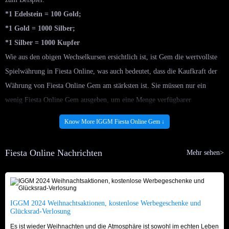
*1 Edelstein = 100 Gold;
*1 Gold = 1000 Silber;
*1 Silber = 1000 Kupfer
Wie aus den obigen Wechselkursen ersichtlich ist, ist Gem die wertvollste
Spielwährung in Fiesta Online, was auch bedeutet, dass die Kaufkraft der
Währung von Fiesta Online Gem am stärksten ist. Sie müssen nur ein
wenig Fiesta Online Gem ausgeben, um eine Menge verfügbarer
Ausrüstung oder Verbrauchsmaterialien und so weiter zu kaufen. Der Weg
Know More IGGM Fiesta Online Gem ↓
zum Farmen von Gem besteht hauptsächlich darin, Aufgaben zu erledigen
oder alle Ihre ungenutzten Gegenstände zu verkaufen.
Fiesta Online Nachrichten
Mehr sehen>
Kaufen Sie Fiesta Online Gem direkt bei
IGGM.com - Sparen Sie mehr Geld und Zeit
IGGM 2024 Weihnachtsaktionen, kostenlose Werbegeschenke und
Fiesta Online ist ein Spiel mit Mikrotransaktionsfunktion. Obwohl es im
Glücksrad-Verlosung
Spiel einen Cash Store gibt, in dem Spieler echtes Geld gegen Gold im
Es ist wieder Weihnachten und die Atmosphäre ist sowohl im echten Leben