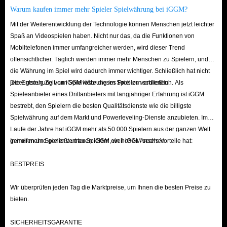
Warum kaufen immer mehr Spieler Spielwährung bei iGGM?
Mit der Weiterentwicklung der Technologie können Menschen jetzt leichter
Spaß an Videospielen haben. Nicht nur das, da die Funktionen von
Mobiltelefonen immer umfangreicher werden, wird dieser Trend
offensichtlicher. Täglich werden immer mehr Menschen zu Spielern, und
die Währung im Spiel wird dadurch immer wichtiger. Schließlich hat nicht
jeder genug Zeit, um Spielwährung im Spiel zu verdienen.
Die Entstehung von iGGM löste dieses Problem schließlich. Als
Spieleanbieter eines Drittanbieters mit langjähriger Erfahrung ist iGGM
bestrebt, den Spielern die besten Qualitätsdienste wie die billigste
Spielwährung auf dem Markt und Powerleveling-Dienste anzubieten. Im
Laufe der Jahre hat iGGM mehr als 50.000 Spielern aus der ganzen Welt
geholfen und genießt unter Spielern ein hohes Ansehen.
Immer mehr Spieler vertrauen iGGM, weil iGGM sechs Vorteile hat:
BESTPREIS
Wir überprüfen jeden Tag die Marktpreise, um Ihnen die besten Preise zu
bieten.
SICHERHEITSGARANTIE