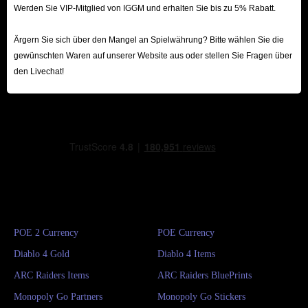
Werden Sie VIP-Mitglied von IGGM und erhalten Sie bis zu 5% Rabatt.
Ärgern Sie sich über den Mangel an Spielwährung? Bitte wählen Sie die
gewünschten Waren auf unserer Website aus oder stellen Sie Fragen über
den Livechat!
POE 2 Currency
POE Currency
Diablo 4 Gold
Diablo 4 Items
ARC Raiders Items
ARC Raiders BluePrints
Monopoly Go Partners
Monopoly Go Stickers