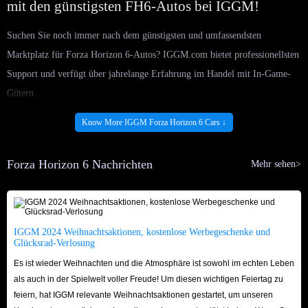
mit den günstigsten FH6-Autos bei IGGM!
Suchen Sie noch immer nach dem günstigsten und umfassendsten
Marktplatz für Forza Horizon 6-Autos? IGGM.com bietet professionellsten
Support und verfügt über jahrelange Erfahrung im Handel mit In-Game-
Gütern.
Große Auswahl: Ganz gleich, ob Sie nach brandneuen Autos aus der
Know More IGGM Forza Horizon 6 Cars ↓
Startaufstellung oder nach saisonalen Fahrzeugen suchen, die erst später
im Spiel hinzugefügt wurden – bei uns sind sie zuerst verfügbar. Sie
Forza Horizon 6 Nachrichten
Mehr sehen>
müssen nicht zwischen verschiedenen Plattformen wechseln; IGGM
bietet eine zentrale Anlaufstelle für all Ihre Traumautos.
Wettbewerbsfähige Preise: Wir beobachten die Markttrends genau, um
sicherzustellen, dass wir den Spielern die günstigsten FH6-Autos auf
IGGM 2024 Weihnachtsaktionen, kostenlose Werbegeschenke und
Glücksrad-Verlosung
dem Markt anbieten. Darüber hinaus erhalten VIP-Mitglieder einen
Es ist wieder Weihnachten und die Atmosphäre ist sowohl im echten Leben
zusätzlichen Rabatt von bis zu 5 %, der sich mit Feiertagsaktionen
als auch in der Spielwelt voller Freude! Um diesen wichtigen Feiertag zu
kombinieren lässt – so erleben Sie das ultimative
feiern, hat IGGM relevante Weihnachtsaktionen gestartet, um unseren