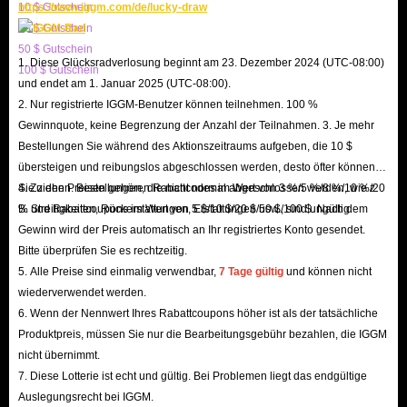
10 $ Gutschein
https://www.iggm.com/de/lucky-draw
Der zentrale Reiz der Forza Horizon-Reihe liegt in ihrem personalisierten
20 $ Gutschein
Fahrerlebnis, und die Vielfalt der Fahrzeuge ist der Schlüssel dazu. Der
50 $ Gutschein
1. Diese Glücksradverlosung beginnt am 23. Dezember 2024 (UTC-08:00)
Besitz Ihres Traumautos kann Ihnen einen enormen Vorteil verschaffen.
100 $ Gutschein
und endet am 1. Januar 2025 (UTC-08:00).
Viele seltene Fahrzeuge müssen jedoch erst durch das Absolvieren
2. Nur registrierte IGGM-Benutzer können teilnehmen. 100 %
mühsamer und anspruchsvoller Aufgaben im Rahmen zeitlich begrenzter
Gewinnquote, keine Begrenzung der Anzahl der Teilnahmen. 3. Je mehr
Events freigeschaltet werden. Wenn Sie die Event-Woche verpassen,
Bestellungen Sie während des Aktionszeitraums aufgeben, die 10 $
müssen Sie unter Umständen Monate oder sogar ein ganzes Jahr warten,
übersteigen und reibungslos abgeschlossen werden, desto öfter können
Sie ziehen. Bestellungen, die nicht normal abgeschlossen werden, wie z.
4. Zu den Preisen gehören Rabattcodes im Wert von 3 %/5 %/8 %/10 %/20
um diese Fahrzeuge wiederzusehen.
B. Streitigkeiten, Rückerstattungen, Erstattungen usw., sind ungültig.
% und Rabattcoupons im Wert von 5 $/10 $/20 $/50 $/100 $. Nach dem
Wenn Sie nicht endlos im Auktionshaus auf ein bestimmtes Teil oder Auto
Gewinn wird der Preis automatisch an Ihr registriertes Konto gesendet.
warten wollen – oder Ihnen der Spielfortschritt im Spiel selbst zu langsam
Bitte überprüfen Sie es rechtzeitig.
erscheint –, dann ist IGGM.com die beste Wahl für Sie! Besuchen Sie uns,
5. Alle Preise sind einmalig verwendbar,
7 Tage gültig
und können nicht
wiederverwendet werden.
um genau die Forza Horizon 6-Autos zu kaufen, die Sie benötigen; so
6. Wenn der Nennwert Ihres Rabattcoupons höher ist als der tatsächliche
werden Sie im Handumdrehen zum strahlenden Mittelpunkt des Festivals!
Produktpreis, müssen Sie nur die Bearbeitungsgebühr bezahlen, die IGGM
nicht übernimmt.
Wie kauft man Autos in Forza Horizon 6?
7. Diese Lotterie ist echt und gültig. Bei Problemen liegt das endgültige
Auslegungsrecht bei IGGM.