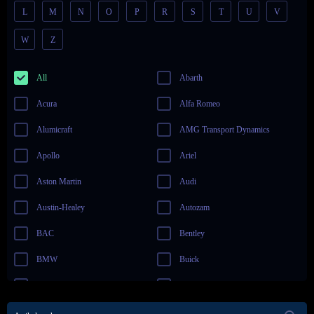
L
M
N
O
P
R
S
T
U
V
W
Z
All
Abarth
Acura
Alfa Romeo
Alumicraft
AMG Transport Dynamics
Apollo
Ariel
Aston Martin
Audi
Austin-Healey
Autozam
BAC
Bentley
BMW
Buick
Cadillac
Can-Am
Casey Currie Motorsports
Chevrolet