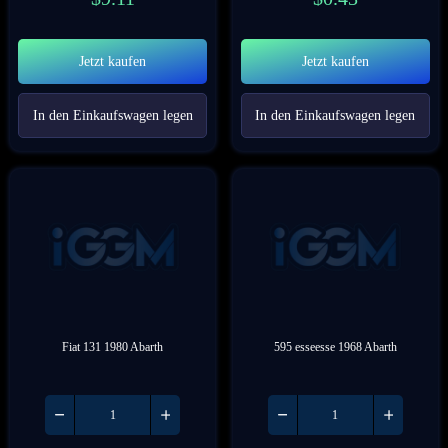
Lexus
Lincoln
Jetzt kaufen
Jetzt kaufen
Lotus
Lucid
Maserati
Mazda
In den Einkaufswagen legen
In den Einkaufswagen legen
McLaren
Mercedes-AMG
Mercedes-Benz
Meyers
MG
MINI
Mitsubishi
Nissan
Noble
Opel
Pagani
Peel
Fiat 131 1980 Abarth
595 esseesse 1968 Abarth
Penhall
Peugeot
Plymouth
Polaris
Pontiac
Porsche