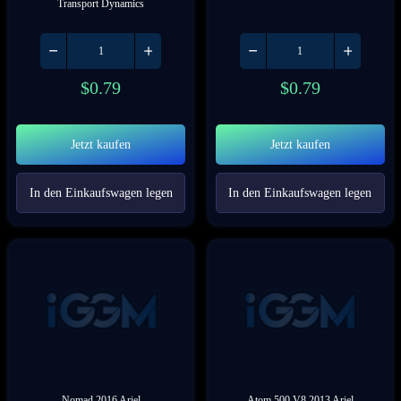
Transport Dynamics
$
0.79
$
0.79
Jetzt kaufen
Jetzt kaufen
In den Einkaufswagen legen
In den Einkaufswagen legen
Nomad 2016 Ariel
Atom 500 V8 2013 Ariel