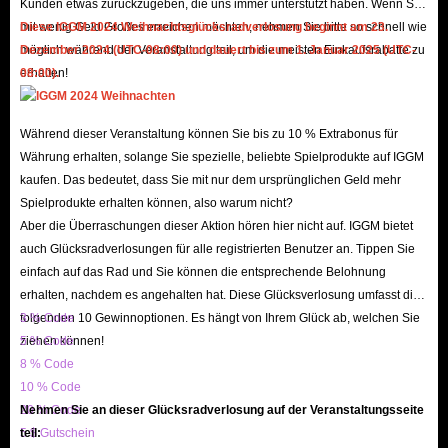
Geschwindigkeitsgefühl zum kleinsten Preis.
Kunden etwas zurückzugeben, die uns immer unterstützt haben. Wenn Sie
mit wenig Geld Großes erreichen möchten, nehmen Sie bitte so schnell wie
Diese IGGM 2024 Weihnachtsglücksradverlosung beginnt am 23.
Sichere Transaktionen: IGGM ist durch eine zuverlässige SSL-
möglich während der Veranstaltung teil, um die meisten Einkaufsrabatte zu
Dezember 2024 (UTC-08:00) und dauert bis zum 1. Januar 2025 (UTC-
Verschlüsselung geschützt, und unser Lieferprozess durchläuft mehrere
erhalten!
08:00).
Sicherheitsüberprüfungen, um die Sicherheit und den Datenschutz Ihres
Kontos zu gewährleisten. Wir setzen auf langfristige
Während dieser Veranstaltung können Sie bis zu 10 % Extrabonus für
Geschäftsbeziehungen, und Integrität ist unser Fundament. Daher ist
Währung erhalten, solange Sie spezielle, beliebte Spielprodukte auf IGGM
IGGM der sicherste Ort für den Kauf Ihrer Forza Horizon 6-Autos!
kaufen. Das bedeutet, dass Sie mit nur dem ursprünglichen Geld mehr
Rückerstattungsgarantie: Wir bieten zudem umfassende
Spielprodukte erhalten können, also warum nicht?
Kundendienstleistungen an. Sollte sich die Lieferung aufgrund
Aber die Überraschungen dieser Aktion hören hier nicht auf. IGGM bietet
auch Glücksradverlosungen für alle registrierten Benutzer an. Tippen Sie
unvorhersehbarer Faktoren verzögern, können Sie jederzeit vor
einfach auf das Rad und Sie können die entsprechende Belohnung
Eintreffen der Ware eine Rückerstattung beantragen. Ihr Geld ist sicher
erhalten, nachdem es angehalten hat. Diese Glücksverlosung umfasst die
und geschützt – für Ihre absolute Sorgenfreiheit.
folgenden 10 Gewinnoptionen. Es hängt von Ihrem Glück ab, welchen Sie
3 % Code
Kaufen Sie Ihre Forza Horizon 6-Autos jetzt online auf IGGM.com und
ziehen können!
5 % Code
rasen Sie dem Horizont entgegen!
8 % Code
10 % Code
20 % Code
Nehmen Sie an dieser Glücksradverlosung auf der Veranstaltungsseite
Warum benötigen Sie FH6-Autos?
5 $ Gutschein
teil: