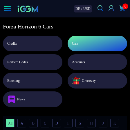
0
DE
/
USD
Forza Horizon 6 Cars
Credits
Cars
Redeem Codes
Accounts
Boosting
Giveaway
News
All
A
B
C
D
F
G
H
J
K