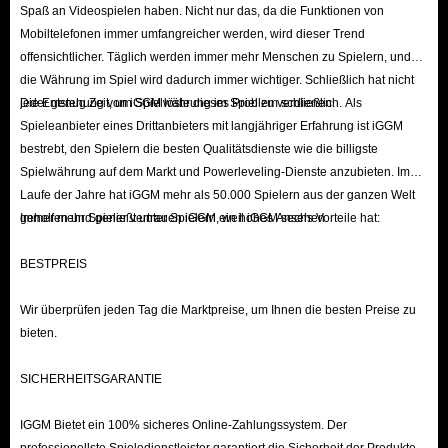
Die beste Methode ist jedoch der Kauf von Forza Horizon 6-Autos über
Spaß an Videospielen haben. Nicht nur das, da die Funktionen von
externe Drittanbieter-Websites. Bei IGGM sparen Sie sowohl Zeit als auch
Mobiltelefonen immer umfangreicher werden, wird dieser Trend
offensichtlicher. Täglich werden immer mehr Menschen zu Spielern, und
Geld, wenn Sie sich die Autos beschaffen, die Sie sich wünschen!
die Währung im Spiel wird dadurch immer wichtiger. Schließlich hat nicht
IGGM bietet die schnellste Liefergeschwindigkeit auf dem Markt. Mehr als
jeder genug Zeit, um Spielwährung im Spiel zu verdienen.
Die Entstehung von iGGM löste dieses Problem schließlich. Als
90 % aller Bestellungen für günstige Forza Horizon 6-Autos werden
Spieleanbieter eines Drittanbieters mit langjähriger Erfahrung ist iGGM
innerhalb von 15 Minuten abgewickelt, um den Einfluss auf Ihren
bestrebt, den Spielern die besten Qualitätsdienste wie die billigste
Spielfortschritt so gering wie möglich zu halten. Damit Sie von noch mehr
Spielwährung auf dem Markt und Powerleveling-Dienste anzubieten. Im
Laufe der Jahre hat iGGM mehr als 50.000 Spielern aus der ganzen Welt
Preisvorteilen profitieren können, beobachtet unser Team ständig den
geholfen und genießt unter Spielern ein hohes Ansehen.
Immer mehr Spieler vertrauen iGGM, weil iGGM sechs Vorteile hat:
Markt, um sicherzustellen, dass Sie FH6-Autos stets zu einem besonders
günstigen Preis erwerben können.
BESTPREIS
Wir überprüfen jeden Tag die Marktpreise, um Ihnen die besten Preise zu
bieten.
SICHERHEITSGARANTIE
IGGM Bietet ein 100% sicheres Online-Zahlungssystem. Der