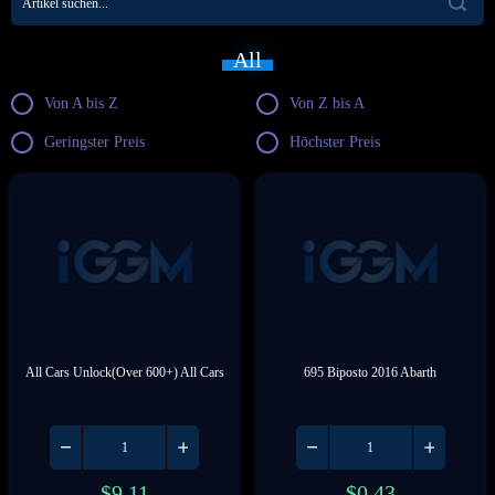
Datsun
DeBerti
All
DeLorean
Dodge
Von A bis Z
Von Z bis A
Ferrari
Ford
Geringster Preis
Höchster Preis
Formula Drift
Funco Motorsports
GMC
Gordon Murray
GR
Hennessey
Holden
Honda
HSV
Hyundai
Jaguar
Jeep
All Cars Unlock(Over 600+) All Cars
695 Biposto 2016 Abarth
Jimco
Koenigsegg
KTM
Lamborghini
Lancia
Land Rover
$
9.11
$
0.43