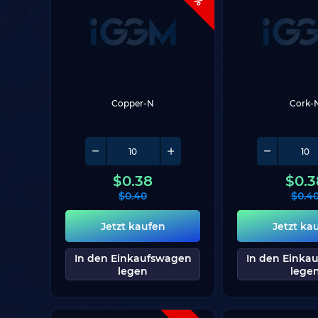
Copper-N
Cork-
$
0.38
$
0.3
$
0.40
$
0.4
Jetzt kaufen
Jetzt ka
In den Einkaufswagen
In den Einka
legen
lege