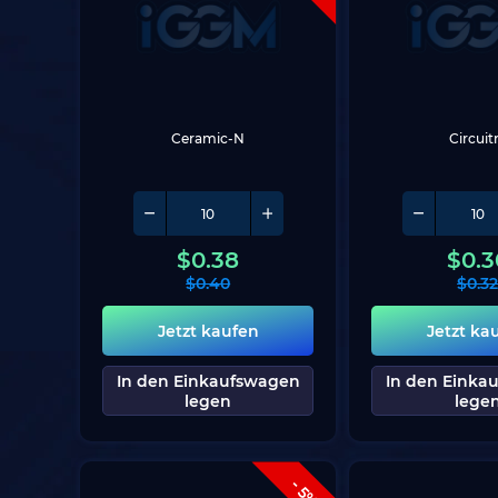
Ceramic-N
Circuit
$
0.38
$
0.3
$
0.40
$
0.3
Jetzt kaufen
Jetzt ka
In den Einkaufswagen
In den Einka
legen
lege
- 5%