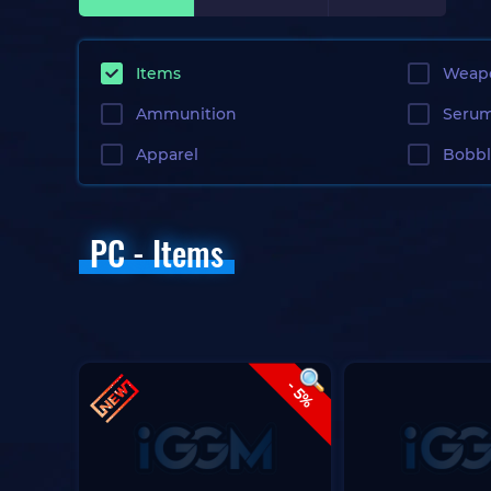
Items
Weap
Ammunition
Seru
Apparel
Bobb
PC - Items
- 5%