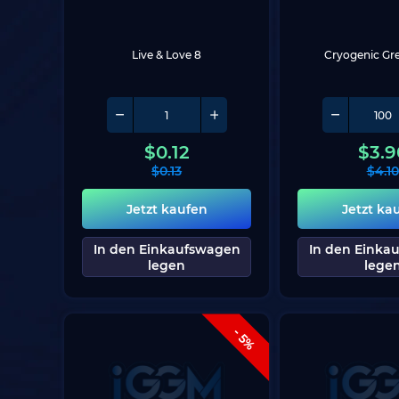
Live & Love 8
Cryogenic Gr
$
0.12
$
3.9
$
0.13
$
4.10
Jetzt kaufen
Jetzt ka
In den Einkaufswagen
In den Einka
legen
lege
- 5%