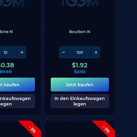
Bone-N
Bourbon-N
$
0.38
$
1.92
$
0.40
$
2.02
zt kaufen
Jetzt kaufen
Einkaufswagen
In den Einkaufswagen
legen
legen
- 5%
- 5%