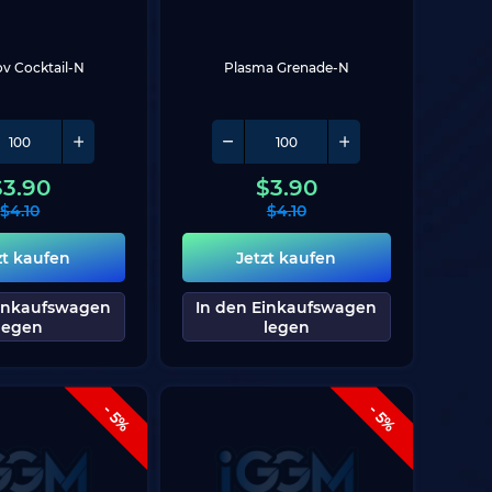
v Cocktail-N
Plasma Grenade-N
$
3.90
$
3.90
$
4.10
$
4.10
zt kaufen
Jetzt kaufen
Einkaufswagen
In den Einkaufswagen
legen
legen
- 5%
- 5%