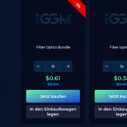
- 5%
Fiber Optics Bundle
Fiber opt
$
0.61
$
0.3
$
0.64
$
0.4
Jetzt kaufen
Jetzt ka
In den Einkaufswagen
In den Einka
legen
lege