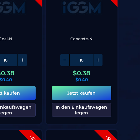
Coal-N
Concrete-N
$
0.38
$
0.38
$
0.40
$
0.40
zt kaufen
Jetzt kaufen
Einkaufswagen
In den Einkaufswagen
legen
legen
- 5%
- 5%