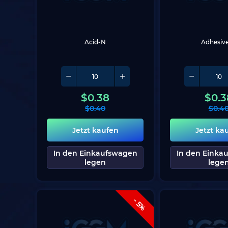
Acid-N
Adhesiv
$
0.38
$
0.3
$
0.40
$
0.4
Jetzt kaufen
Jetzt ka
In den Einkaufswagen
In den Einka
legen
lege
- 5%