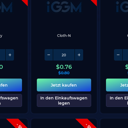
ry
Cloth-N
0
$
0.76
2
$
0.80
ufen
Jetzt kaufen
Jet
ufswagen
In den Einkaufswagen
In den 
n
legen
- 5%
- 5%