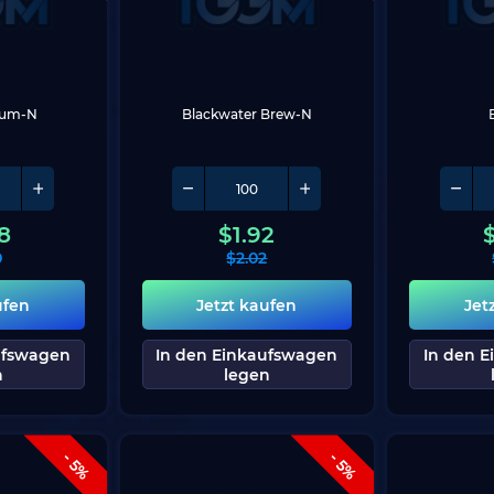
nium-N
Blackwater Brew-N
8
$
1.92
0
$
2.02
ufen
Jetzt kaufen
Jet
ufswagen
In den Einkaufswagen
In den 
n
legen
- 5%
- 5%