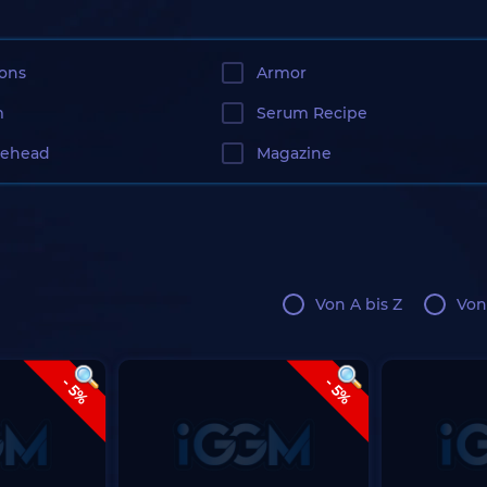
ons
Armor
m
Serum Recipe
lehead
Magazine
Von A bis Z
Von
- 5%
- 5%