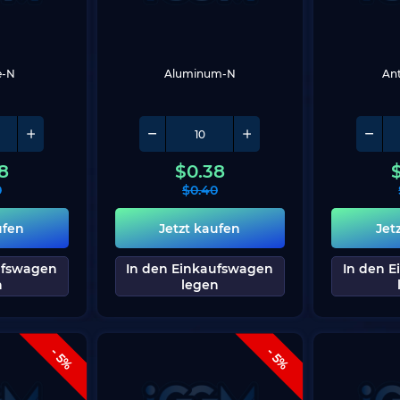
e-N
Aluminum-N
Ant
8
$
0.38
0
$
0.40
ufen
Jetzt kaufen
Jet
ufswagen
In den Einkaufswagen
In den 
n
legen
- 5%
- 5%