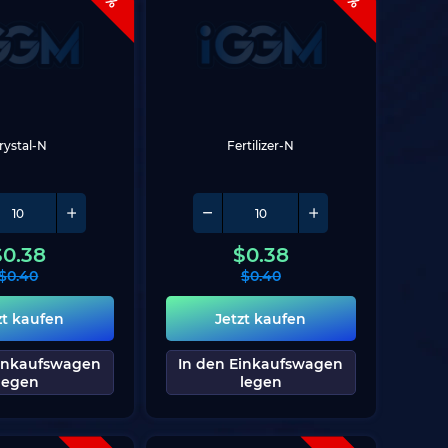
rystal-N
Fertilizer-N
$
0.38
$
0.38
$
0.40
$
0.40
zt kaufen
Jetzt kaufen
Einkaufswagen
In den Einkaufswagen
legen
legen