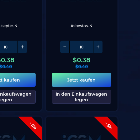
iseptic-N
Asbestos-N
$
0.38
$
0.38
$
0.40
$
0.40
zt kaufen
Jetzt kaufen
Einkaufswagen
In den Einkaufswagen
legen
legen
- 5%
- 5%