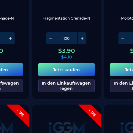
enade-N
Fragmentation Grenade-N
Moloto
0
$
3.90
$
4.10
ufen
Jetzt kaufen
Jet
ufswagen
In den Einkaufswagen
In den 
n
legen
- 5%
- 5%