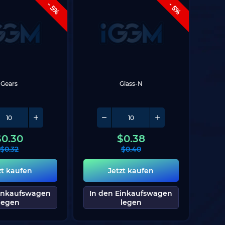
- 5%
- 5%
Gears
Glass-N
$
0.30
$
0.38
$
0.32
$
0.40
zt kaufen
Jetzt kaufen
Einkaufswagen
In den Einkaufswagen
legen
legen