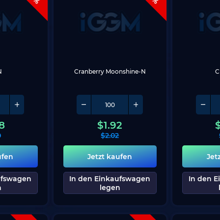
N
Cranberry Moonshine-N
C
8
$
1.92
0
$
2.02
ufen
Jetzt kaufen
Jet
ufswagen
In den Einkaufswagen
In den 
n
legen