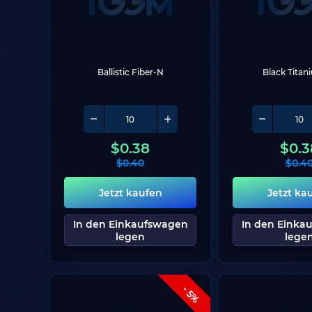
Ballistic Fiber-N
Black Tita
$
0.38
$
0.3
$
0.40
$
0.4
Jetzt kaufen
Jetzt ka
In den Einkaufswagen
In den Einka
legen
lege
- 5%