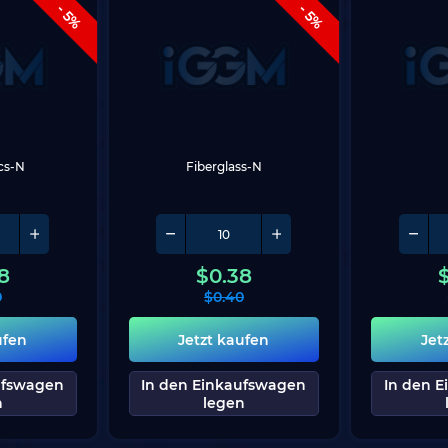
- 5%
- 5%
ics-N
Fiberglass-N
8
$
0.38
0
$
0.40
ufen
Jetzt kaufen
Jet
ufswagen
In den Einkaufswagen
In den 
n
legen