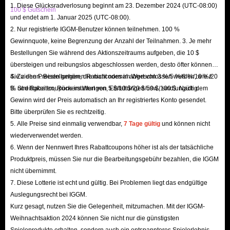
1. Diese Glücksradverlosung beginnt am 23. Dezember 2024 (UTC-08:00)
100 $ Gutschein
und endet am 1. Januar 2025 (UTC-08:00).
2. Nur registrierte IGGM-Benutzer können teilnehmen. 100 %
Gewinnquote, keine Begrenzung der Anzahl der Teilnahmen. 3. Je mehr
Bestellungen Sie während des Aktionszeitraums aufgeben, die 10 $
übersteigen und reibungslos abgeschlossen werden, desto öfter können
Sie ziehen. Bestellungen, die nicht normal abgeschlossen werden, wie z.
4. Zu den Preisen gehören Rabattcodes im Wert von 3 %/5 %/8 %/10 %/20
B. Streitigkeiten, Rückerstattungen, Erstattungen usw., sind ungültig.
% und Rabattcoupons im Wert von 5 $/10 $/20 $/50 $/100 $. Nach dem
Gewinn wird der Preis automatisch an Ihr registriertes Konto gesendet.
Bitte überprüfen Sie es rechtzeitig.
5. Alle Preise sind einmalig verwendbar,
7 Tage gültig
und können nicht
wiederverwendet werden.
6. Wenn der Nennwert Ihres Rabattcoupons höher ist als der tatsächliche
Produktpreis, müssen Sie nur die Bearbeitungsgebühr bezahlen, die IGGM
nicht übernimmt.
7. Diese Lotterie ist echt und gültig. Bei Problemen liegt das endgültige
Auslegungsrecht bei IGGM.
Kurz gesagt, nutzen Sie die Gelegenheit, mitzumachen. Mit der IGGM-
Weihnachtsaktion 2024 können Sie nicht nur die günstigsten
Spieleprodukte erhalten, sondern auch ein entspannteres Spielerlebnis