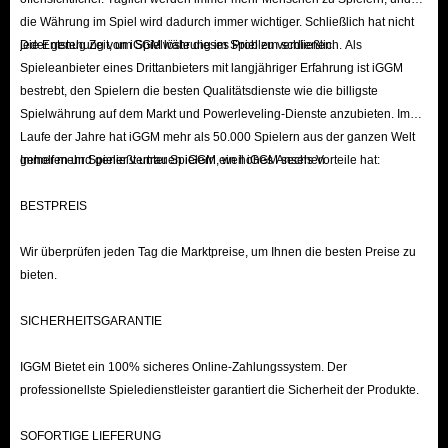
die Währung im Spiel wird dadurch immer wichtiger. Schließlich hat nicht
jeder genug Zeit, um Spielwährung im Spiel zu verdienen.
Die Entstehung von iGGM löste dieses Problem schließlich. Als
Spieleanbieter eines Drittanbieters mit langjähriger Erfahrung ist iGGM
bestrebt, den Spielern die besten Qualitätsdienste wie die billigste
Spielwährung auf dem Markt und Powerleveling-Dienste anzubieten. Im
Laufe der Jahre hat iGGM mehr als 50.000 Spielern aus der ganzen Welt
geholfen und genießt unter Spielern ein hohes Ansehen.
Immer mehr Spieler vertrauen iGGM, weil iGGM sechs Vorteile hat:
BESTPREIS
Wir überprüfen jeden Tag die Marktpreise, um Ihnen die besten Preise zu
bieten.
SICHERHEITSGARANTIE
IGGM Bietet ein 100% sicheres Online-Zahlungssystem. Der
professionellste Spieledienstleister garantiert die Sicherheit der Produkte.
SOFORTIGE LIEFERUNG