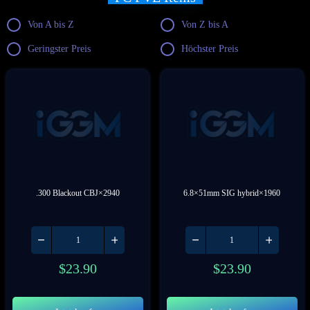
Von A bis Z
Von Z bis A
Geringster Preis
Höchster Preis
.300 Blackout CBJ×2940
6.8×51mm SIG hybrid×1960
$
23.90
$
23.90