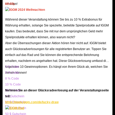
erhalten!
08:00).
der Zahlung zu bestätigen, dass die von Ihnen eingegebenen persönlichen
Daten und Lieferinformationen korrekt sind, damit wir die von Ihnen
Während dieser Veranstaltung können Sie bis zu 10 % Extrabonus für
gekauften Escape from Tarkov-Artikel genau und schnell an Sie liefern
Währung erhalten, solange Sie spezielle, beliebte Spielprodukte auf IGGM
können.
kaufen. Das bedeutet, dass Sie mit nur dem ursprünglichen Geld mehr
Alles in allem ist IGGM.com der beste Shop, um günstige PC-Artikel von
Spielprodukte erhalten können, also warum nicht?
Escape from Tarkov zu kaufen. Du bist immer willkommen!
Aber die Überraschungen dieser Aktion hören hier nicht auf. IGGM bietet
auch Glücksradverlosungen für alle registrierten Benutzer an. Tippen Sie
Lieferbenachrichtigung für EFT-Artikel (Face-to-
einfach auf das Rad und Sie können die entsprechende Belohnung
erhalten, nachdem es angehalten hat. Diese Glücksverlosung umfasst die
Face-Handel)
folgenden 10 Gewinnoptionen. Es hängt von Ihrem Glück ab, welchen Sie
3 % Code
ziehen können!
5 % Code
Wir nehmen an einem Raid im Spiel teil und tauschen Items von
8 % Code
Angesicht zu Angesicht mit dir
10 % Code
Sie müssen im Spiel online bleiben, wenn Sie bereit sind zu handeln
20 % Code
Nehmen Sie an dieser Glücksradverlosung auf der Veranstaltungsseite
und sich mit unserem Livechat in Verbindung setzen, um
5 $ Gutschein
teil:
10 $ Gutschein
https://www.iggm.com/de/lucky-draw
Händlerinformationen zu erhalten
20 $ Gutschein
50 $ Gutschein