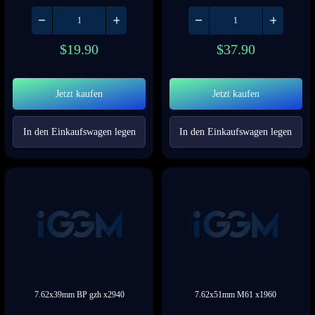
$
19.90
$
37.90
Jetzt kaufen
Jetzt kaufen
In den Einkaufswagen legen
In den Einkaufswagen legen
7.62x39mm BP gzh x2940
7.62x51mm M61 x1960