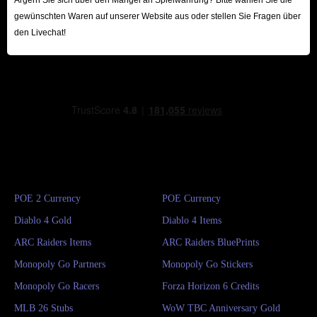
Ärgern Sie sich über den Mangel an Spielwährung? Bitte wählen Sie die
gewünschten Waren auf unserer Website aus oder stellen Sie Fragen über
den Livechat!
POE 2 Currency
POE Currency
Diablo 4 Gold
Diablo 4 Items
ARC Raiders Items
ARC Raiders BluePrints
Monopoly Go Partners
Monopoly Go Stickers
Monopoly Go Racers
Forza Horizon 6 Credits
MLB 26 Stubs
WoW TBC Anniversary Gold