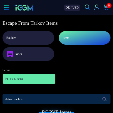
0
DE
/
USD
Escape From Tarkov Items
Roubles
Items
News
Server
PC PVE Items
PC PVE Items