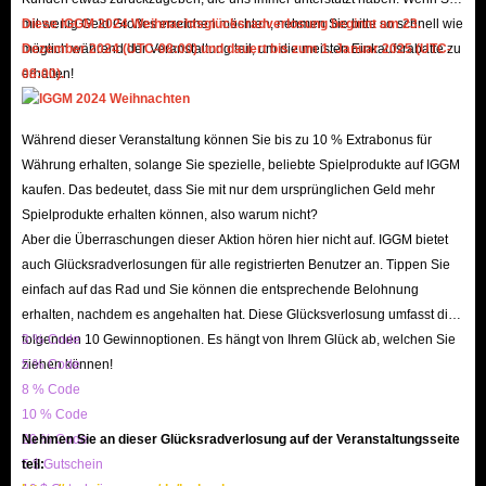
optimalen Start ins Spiel, ohne Ihr Budget zu sprengen.
mit wenig Geld Großes erreichen möchten, nehmen Sie bitte so schnell wie
Diese IGGM 2024 Weihnachtsglücksradverlosung beginnt am 23.
möglich während der Veranstaltung teil, um die meisten Einkaufsrabatte zu
Dezember 2024 (UTC-08:00) und dauert bis zum 1. Januar 2025 (UTC-
Blitzschnelle Lieferung: Wir legen Wert auf schnellen Service – nicht nur
erhalten!
08:00).
auf dem Spielfeld. Sobald Ihre Bestellung bestätigt ist, sorgt unser
automatisiertes 24/7-Liefersystem dafür, dass die meisten Bestellungen
Während dieser Veranstaltung können Sie bis zu 10 % Extrabonus für
innerhalb von nur 15 Minuten bearbeitet werden und Sie Ihre Account-
Währung erhalten, solange Sie spezielle, beliebte Spielprodukte auf IGGM
Details sowie alle relevanten Informationen per E-Mail erhalten. Langes
kaufen. Das bedeutet, dass Sie mit nur dem ursprünglichen Geld mehr
Warten gehört der Vergangenheit an. Schnapp dir einfach deinen Kaffee
Spielprodukte erhalten können, also warum nicht?
und leg los mit deiner Meisterschaftsstrategie. IGGM ist der beste Shop für
Aber die Überraschungen dieser Aktion hören hier nicht auf. IGGM bietet
FC 27-Accounts!
auch Glücksradverlosungen für alle registrierten Benutzer an. Tippen Sie
einfach auf das Rad und Sie können die entsprechende Belohnung
Professioneller Kundensupport rund um die Uhr: Egal, ob du Fragen zu
erhalten, nachdem es angehalten hat. Diese Glücksverlosung umfasst die
deinem ersten Kauf hast oder technische Probleme beim Einloggen in
folgenden 10 Gewinnoptionen. Es hängt von Ihrem Glück ab, welchen Sie
3 % Code
deinen Web-App-Account auftreten – das IGGM-Kundensupport-Team ist
ziehen können!
5 % Code
rund um die Uhr für dich da und bietet dir professionelle, persönliche
8 % Code
Unterstützung.
10 % Code
20 % Code
Nehmen Sie an dieser Glücksradverlosung auf der Veranstaltungsseite
Lass dich nicht von langen Systembeschränkungen in deinem taktischen
5 $ Gutschein
teil:
Genie aufhalten. Mit einem FC 27-Account auf IGGM.com kannst du