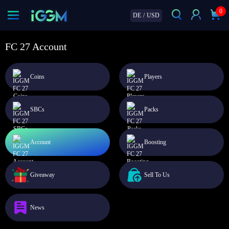
0
DE
/
USD
FC 27 Account
Coins
Players
SBCs
Packs
Account
Boosting
Giveaway
Sell To Us
News