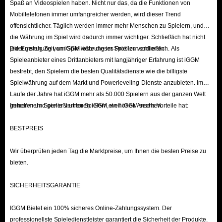
Spaß an Videospielen haben. Nicht nur das, da die Funktionen von
Mobiltelefonen immer umfangreicher werden, wird dieser Trend
offensichtlicher. Täglich werden immer mehr Menschen zu Spielern, und
die Währung im Spiel wird dadurch immer wichtiger. Schließlich hat nicht
jeder genug Zeit, um Spielwährung im Spiel zu verdienen.
Die Entstehung von iGGM löste dieses Problem schließlich. Als
Spieleanbieter eines Drittanbieters mit langjähriger Erfahrung ist iGGM
bestrebt, den Spielern die besten Qualitätsdienste wie die billigste
Spielwährung auf dem Markt und Powerleveling-Dienste anzubieten. Im
Laufe der Jahre hat iGGM mehr als 50.000 Spielern aus der ganzen Welt
geholfen und genießt unter Spielern ein hohes Ansehen.
Immer mehr Spieler vertrauen iGGM, weil iGGM sechs Vorteile hat:
BESTPREIS
Wir überprüfen jeden Tag die Marktpreise, um Ihnen die besten Preise zu
bieten.
SICHERHEITSGARANTIE
IGGM Bietet ein 100% sicheres Online-Zahlungssystem. Der
professionellste Spieledienstleister garantiert die Sicherheit der Produkte.