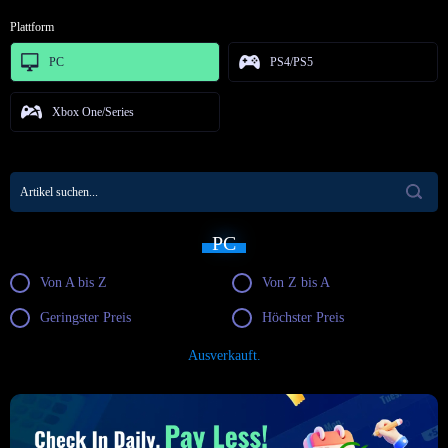
Plattform
PC
PS4/PS5
Xbox One/Series
PC
Von A bis Z
Von Z bis A
Geringster Preis
Höchster Preis
Ausverkauft.