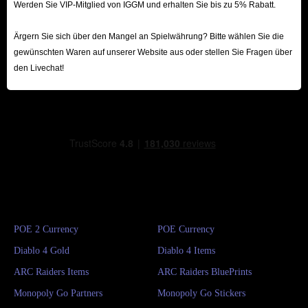
Werden Sie VIP-Mitglied von IGGM und erhalten Sie bis zu 5% Rabatt.
Ärgern Sie sich über den Mangel an Spielwährung? Bitte wählen Sie die
gewünschten Waren auf unserer Website aus oder stellen Sie Fragen über
den Livechat!
POE 2 Currency
POE Currency
Diablo 4 Gold
Diablo 4 Items
ARC Raiders Items
ARC Raiders BluePrints
Monopoly Go Partners
Monopoly Go Stickers