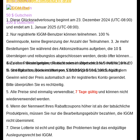
10 $ Gutschein
https://www.iggm.com/de/lucky-draw
sofort in die dynamische Welt des Transfermarktes eintauchen, dir von
20 $ Gutschein
Anfang an einen unschlagbaren Vorteil sichern und dein ultimatives Team
50 $ Gutschein
1. Diese Glücksradverlosung beginnt am 23. Dezember 2024 (UTC-08:00)
100 $ Gutschein
aufbauen!
und endet am 1. Januar 2025 (UTC-08:00).
2. Nur registrierte IGGM-Benutzer können teilnehmen. 100 %
Gewinnquote, keine Begrenzung der Anzahl der Teilnahmen. 3. Je mehr
Bestellungen Sie während des Aktionszeitraums aufgeben, die 10 $
übersteigen und reibungslos abgeschlossen werden, desto öfter können
Sie ziehen. Bestellungen, die nicht normal abgeschlossen werden, wie z.
4. Zu den Preisen gehören Rabattcodes im Wert von 3 %/5 %/8 %/10 %/20
B. Streitigkeiten, Rückerstattungen, Erstattungen usw., sind ungültig.
% und Rabattcoupons im Wert von 5 $/10 $/20 $/50 $/100 $. Nach dem
Gewinn wird der Preis automatisch an Ihr registriertes Konto gesendet.
Bitte überprüfen Sie es rechtzeitig.
5. Alle Preise sind einmalig verwendbar,
7 Tage gültig
und können nicht
wiederverwendet werden.
6. Wenn der Nennwert Ihres Rabattcoupons höher ist als der tatsächliche
Produktpreis, müssen Sie nur die Bearbeitungsgebühr bezahlen, die IGGM
nicht übernimmt.
7. Diese Lotterie ist echt und gültig. Bei Problemen liegt das endgültige
Auslegungsrecht bei IGGM.