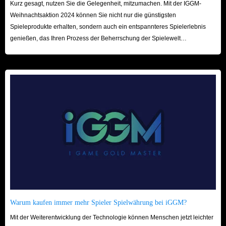
Kurz gesagt, nutzen Sie die Gelegenheit, mitzumachen. Mit der IGGM-
Weihnachtsaktion 2024 können Sie nicht nur die günstigsten
Spieleprodukte erhalten, sondern auch ein entspannteres Spielerlebnis
genießen, das Ihren Prozess der Beherrschung der Spielewelt
beschleunigt! Wir freuen uns auf Ihren Besuch hier!
Warum kaufen immer mehr Spieler Spielwährung bei iGGM?
Mit der Weiterentwicklung der Technologie können Menschen jetzt leichter