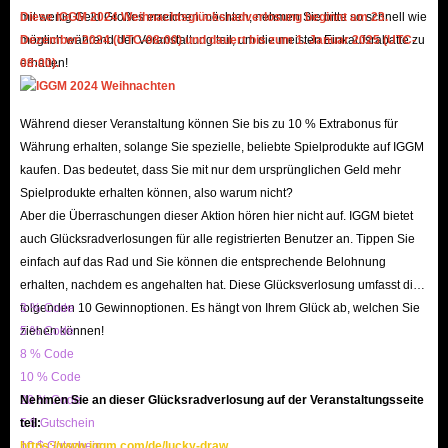
Wenn Sie IGGM zum ersten Mal nutzen, können Sie unserem VIP-
mit wenig Geld Großes erreichen möchten, nehmen Sie bitte so schnell wie
Diese IGGM 2024 Weihnachtsglücksradverlosung beginnt am 23.
Mitgliedschaftsprogramm beitreten und Rabatte in unterschiedlicher
möglich während der Veranstaltung teil, um die meisten Einkaufsrabatte zu
Dezember 2024 (UTC-08:00) und dauert bis zum 1. Januar 2025 (UTC-
erhalten!
08:00).
Höhe erhalten. Wenn Sie weiterhin auf unserer Website einkaufen,
steigt Ihr VIP-Level von Level 1 auf Level 5 und Sie erhalten Rabatte
von bis zu 5 %. So können Sie Dying Light: The Beast-Artikel bei
Während dieser Veranstaltung können Sie bis zu 10 % Extrabonus für
Währung erhalten, solange Sie spezielle, beliebte Spielprodukte auf IGGM
IGGM zu noch günstigeren Preisen kaufen.
kaufen. Das bedeutet, dass Sie mit nur dem ursprünglichen Geld mehr
Sie können auch dem Partnerprogramm von IGGM beitreten. Indem
Spielprodukte erhalten können, also warum nicht?
Sie IGGM und unsere Produkte und Dienstleistungen effektiv über
Aber die Überraschungen dieser Aktion hören hier nicht auf. IGGM bietet
einzigartige Affiliate-Links bewerben und Kunden zu Bestellungen auf
auch Glücksradverlosungen für alle registrierten Benutzer an. Tippen Sie
unserer Website weiterleiten, verdienen Sie Provisionen für jede
einfach auf das Rad und Sie können die entsprechende Belohnung
erhalten, nachdem es angehalten hat. Diese Glücksverlosung umfasst die
Bestellung. Sie können Ihre Provision direkt auszahlen oder gegen eine
folgenden 10 Gewinnoptionen. Es hängt von Ihrem Glück ab, welchen Sie
3 % Code
entsprechende Menge an DLTB-Artikeln eintauschen, um sofort in den
ziehen können!
5 % Code
Zombiekrieg zu starten.
8 % Code
Darüber hinaus bietet IGGM auch Aktionen zu wichtigen Feiertagen
10 % Code
20 % Code
Nehmen Sie an dieser Glücksradverlosung auf der Veranstaltungsseite
wie Black Friday, Weihnachten und Neujahr an. Während dieser Events
5 $ Gutschein
teil:
verteilen wir spezielle Rabattcodes, mit denen Sie Ihre Dying Light:
10 $ Gutschein
https://www.iggm.com/de/lucky-draw