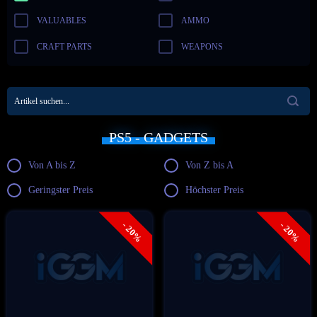
VALUABLES
AMMO
CRAFT PARTS
WEAPONS
PS5 - GADGETS
Von A bis Z
Von Z bis A
Geringster Preis
Höchster Preis
- 20%
- 20%