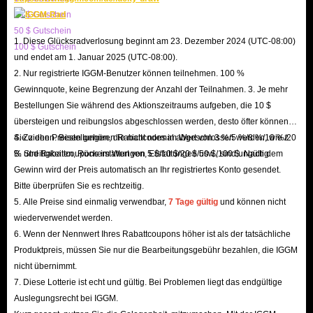
The Beast-Artikelbestellung noch günstiger erhalten. Dieses
20 $ Gutschein
Weihnachtsangebot ist für alle Kunden unserer Website verfügbar.
50 $ Gutschein
1. Diese Glücksradverlosung beginnt am 23. Dezember 2024 (UTC-08:00)
Wenn Sie also Interesse haben, zögern Sie nicht, daran teilzunehmen!
100 $ Gutschein
und endet am 1. Januar 2025 (UTC-08:00).
F: Sind die auf IGGM angebotenen Dying Light: The Beast-
2. Nur registrierte IGGM-Benutzer können teilnehmen. 100 %
Waffen vertrauenswürdig?
Gewinnquote, keine Begrenzung der Anzahl der Teilnahmen. 3. Je mehr
A: Der Preis ist nur ein Faktor, den die meisten Spieler bei der Auswahl
Bestellungen Sie während des Aktionszeitraums aufgeben, die 10 $
übersteigen und reibungslos abgeschlossen werden, desto öfter können
des besten Shops berücksichtigen; ehrliches Kundenfeedback ist oft der
Sie ziehen. Bestellungen, die nicht normal abgeschlossen werden, wie z.
4. Zu den Preisen gehören Rabattcodes im Wert von 3 %/5 %/8 %/10 %/20
wichtigste Faktor.
B. Streitigkeiten, Rückerstattungen, Erstattungen usw., sind ungültig.
% und Rabattcoupons im Wert von 5 $/10 $/20 $/50 $/100 $. Nach dem
IGGM ist davon überzeugt. Wir sind seit vielen Jahren stark im Handel mit
Gewinn wird der Preis automatisch an Ihr registriertes Konto gesendet.
Spieleartikeln tätig und haben uns das Vertrauen und die Anerkennung
Bitte überprüfen Sie es rechtzeitig.
unzähliger Spieler verdient. IGGM hat bereits Tausende von 5-Sterne-
5. Alle Preise sind einmalig verwendbar,
7 Tage gültig
und können nicht
wiederverwendet werden.
Bewertungen auf Trustpilot und Google Play gesammelt. Unsere 4,8-
6. Wenn der Nennwert Ihres Rabattcoupons höher ist als der tatsächliche
Bewertung und 145.000 Nutzerbewertungen (95 % davon 5 Sterne) zeugen
Produktpreis, müssen Sie nur die Bearbeitungsgebühr bezahlen, die IGGM
von unserem zuverlässigen Service. Wenn Sie also wissen möchten, wo Sie
nicht übernimmt.
Dying Light: The Beast-Artikel kaufen können, ist IGGM Ihre beste Wahl!
7. Diese Lotterie ist echt und gültig. Bei Problemen liegt das endgültige
F: Ist der Kauf von Dying Light: The Beast-Artikeln auf IGGM
Auslegungsrecht bei IGGM.