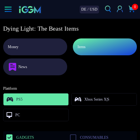
0
DE
/
USD
Dying Light: The Beast Items
Money
Items
News
Plattform
PS5
Xbox Series X|S
PC
GADGETS
CONSUMABLES