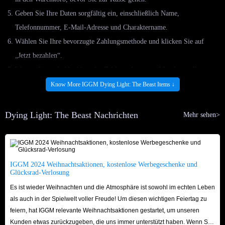
Geben Sie Ihre Daten sorgfältig ein, einschließlich Name,
Telefonnummer, E-Mail-Adresse und Charaktername.
Wählen Sie Ihre bevorzugte Zahlungsmethode und klicken Sie auf
„Jetzt bezahlen“.
Warten Sie nach Abschluss der Zahlung, bis unser Mitarbeiter Ihren
Artikel liefert.
Know More IGGM Dying Light: The Beast Items ↓
Handelshinweis:
Dying Light: The Beast Nachrichten
Liefermethode: Persönlich
Mehr sehen>
Erforderliche Informationen: Ihr Charaktername
F: Ist der Kauf von Dying Light-Artikeln bei IGGM günstiger als
bei anderen Shops?
IGGM 2024 Weihnachtsaktionen, kostenlose Werbegeschenke und
A: Ja! Die günstigsten Preise der Branche! IGGM bietet jedem Kunden, der
Glücksrad-Verlosung
wertvolle Dying Light: The Beast-Artikel hier kauft, zahlreiche Rabatte.
Es ist wieder Weihnachten und die Atmosphäre ist sowohl im echten Leben
So finden Sie die gewünschten Artikel ganz einfach zu einem günstigeren
als auch in der Spielwelt voller Freude! Um diesen wichtigen Feiertag zu
feiern, hat IGGM relevante Weihnachtsaktionen gestartet, um unseren
Preis!
Kunden etwas zurückzugeben, die uns immer unterstützt haben. Wenn Sie