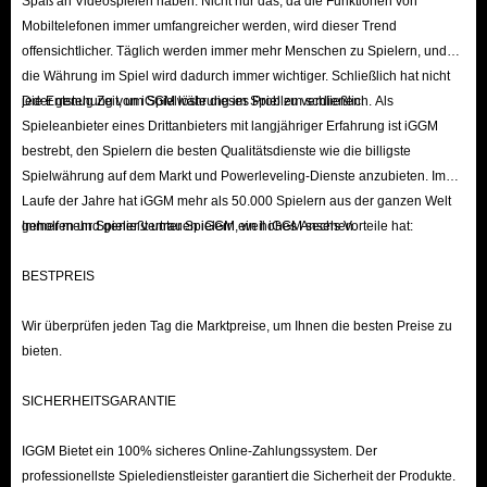
Spaß an Videospielen haben. Nicht nur das, da die Funktionen von
befolgen, Ihre Daten korrekt eingeben und den Anweisungen der
Mobiltelefonen immer umfangreicher werden, wird dieser Trend
IGGM-Mitarbeiter folgen, erhalten Sie Ihre Dying Light-
offensichtlicher. Täglich werden immer mehr Menschen zu Spielern, und
Verbrauchsmaterialien in kürzester Zeit!
die Währung im Spiel wird dadurch immer wichtiger. Schließlich hat nicht
jeder genug Zeit, um Spielwährung im Spiel zu verdienen.
Die Entstehung von iGGM löste dieses Problem schließlich. Als
Sichere Lieferanten: IGGM arbeitet ausschließlich mit zuverlässigen
Spieleanbieter eines Drittanbieters mit langjähriger Erfahrung ist iGGM
und geprüften Lieferanten zusammen, um sicherzustellen, dass die auf
bestrebt, den Spielern die besten Qualitätsdienste wie die billigste
unserer Website angebotenen Dying Light: The Beast-Artikel legal und
Spielwährung auf dem Markt und Powerleveling-Dienste anzubieten. Im
sicher bezogen werden.
Laufe der Jahre hat iGGM mehr als 50.000 Spielern aus der ganzen Welt
geholfen und genießt unter Spielern ein hohes Ansehen.
Immer mehr Spieler vertrauen iGGM, weil iGGM sechs Vorteile hat:
Datenschutz: Um eine reibungslose Lieferung Ihrer Dying Light-
Munition zu gewährleisten, müssen Sie beim Bezahlvorgang die
BESTPREIS
erforderlichen Informationen angeben. Wir versichern Ihnen jedoch,
dass die von Ihnen an IGGM übermittelten Informationen
Wir überprüfen jeden Tag die Marktpreise, um Ihnen die besten Preise zu
ausschließlich für den normalen Versand und die anschließende
bieten.
Serviceoptimierung verwendet werden. Wir werden Ihre privaten Daten
SICHERHEITSGARANTIE
niemals böswillig an Drittanbieter weitergeben.
F: Welche Zahlungsmethoden stehen für den Kauf von Artikeln auf
IGGM Bietet ein 100% sicheres Online-Zahlungssystem. Der
IGGM zur Verfügung?
professionellste Spieledienstleister garantiert die Sicherheit der Produkte.