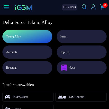
0
DE
/
USD
Delta Force Tekniq Alloy
Tekniq Alloy
Items
Accounts
Top Up
Boosting
News
Plattform auswählen
PC/PS/Xbox
IOS/Android
Garena