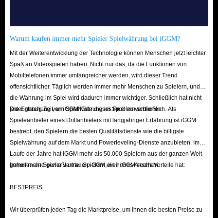
Warum kaufen immer mehr Spieler Spielwährung bei iGGM?
Mit der Weiterentwicklung der Technologie können Menschen jetzt leichter
Spaß an Videospielen haben. Nicht nur das, da die Funktionen von
Mobiltelefonen immer umfangreicher werden, wird dieser Trend
offensichtlicher. Täglich werden immer mehr Menschen zu Spielern, und
die Währung im Spiel wird dadurch immer wichtiger. Schließlich hat nicht
jeder genug Zeit, um Spielwährung im Spiel zu verdienen.
Die Entstehung von iGGM löste dieses Problem schließlich. Als
Spieleanbieter eines Drittanbieters mit langjähriger Erfahrung ist iGGM
bestrebt, den Spielern die besten Qualitätsdienste wie die billigste
Spielwährung auf dem Markt und Powerleveling-Dienste anzubieten. Im
Laufe der Jahre hat iGGM mehr als 50.000 Spielern aus der ganzen Welt
geholfen und genießt unter Spielern ein hohes Ansehen.
Immer mehr Spieler vertrauen iGGM, weil iGGM sechs Vorteile hat:
BESTPREIS
Wir überprüfen jeden Tag die Marktpreise, um Ihnen die besten Preise zu