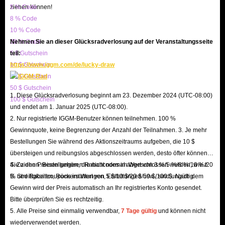
ziehen können!
5 % Code
alle verfügbaren Plattformen zu kaufen. Wir heißen alle Spieler, die uns ihr
8 % Code
Vertrauen schenken, herzlich willkommen und freuen uns jederzeit auf
10 % Code
Ihren Besuch!
20 % Code
Nehmen Sie an dieser Glücksradverlosung auf der Veranstaltungsseite
5 $ Gutschein
teil:
10 $ Gutschein
https://www.iggm.com/de/lucky-draw
20 $ Gutschein
50 $ Gutschein
1. Diese Glücksradverlosung beginnt am 23. Dezember 2024 (UTC-08:00)
100 $ Gutschein
und endet am 1. Januar 2025 (UTC-08:00).
2. Nur registrierte IGGM-Benutzer können teilnehmen. 100 %
Gewinnquote, keine Begrenzung der Anzahl der Teilnahmen. 3. Je mehr
Bestellungen Sie während des Aktionszeitraums aufgeben, die 10 $
übersteigen und reibungslos abgeschlossen werden, desto öfter können
Sie ziehen. Bestellungen, die nicht normal abgeschlossen werden, wie z.
4. Zu den Preisen gehören Rabattcodes im Wert von 3 %/5 %/8 %/10 %/20
B. Streitigkeiten, Rückerstattungen, Erstattungen usw., sind ungültig.
% und Rabattcoupons im Wert von 5 $/10 $/20 $/50 $/100 $. Nach dem
Gewinn wird der Preis automatisch an Ihr registriertes Konto gesendet.
Bitte überprüfen Sie es rechtzeitig.
5. Alle Preise sind einmalig verwendbar,
7 Tage gültig
und können nicht
wiederverwendet werden.