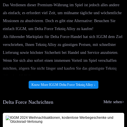
Das Verdienen dieser Premium-Währung im Spiel ist jedoch alles andere
als einfach; es erfordert viel Zeit, um mühsame tägliche und wöchentliche
Missionen zu absolvieren. Doch es gibt eine Alternative: Besuchen Sie
einfach IGGM, um Delta Force Tekniq Alloy zu kaufen!
Als führender Marktplatz für Delta Force-Handel hat sich IGGM dem Ziel
verschrieben, Ihnen Tekniq Alloy zu günstigen Preisen, mit schnellster
Lieferung sowie höchster Sicherheit bei Handel und Service anzubieten.
Wenn Sie sich also sofort einen immensen Vorteil im Spiel verschaffen
möchten, zögern Sie nicht länger und kaufen Sie das günstigste Tekniq
Alloy bei IGGM!
Unser professionelles Team beobachtet täglich die aktuellen
Know More IGGM Delta Force Tekniq Alloy ↓
Marktentwicklungen und passt die Verkaufspreise der Währungen zeitnah
an. So stellen wir sicher, dass Sie Tekniq Alloy bei uns stets zum
Delta Force Nachrichten
Mehr sehen>
Tiefstpreis erwerben können. Darüber hinaus bieten wir Ihnen diverse
Sparmöglichkeiten an – darunter VIP-Rabatte von bis zu 5 %,
gelegentliche Aktionscodes zu Feiertagen sowie Gewinnspiele. So sparen