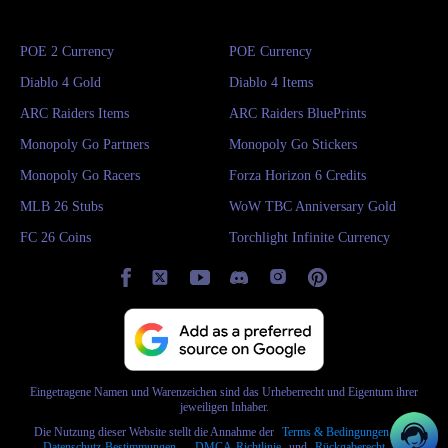
POE 2 Currency
POE Currency
Diablo 4 Gold
Diablo 4 Items
ARC Raiders Items
ARC Raiders BluePrints
Monopoly Go Partners
Monopoly Go Stickers
Monopoly Go Racers
Forza Horizon 6 Credits
MLB 26 Stubs
WoW TBC Anniversary Gold
FC 26 Coins
Torchlight Infinite Currency
Eingetragene Namen und Warenzeichen sind das Urheberrecht und Eigentum ihrer
jeweiligen Inhaber.
Die Nutzung dieser Website stellt die Annahme der
Terms & Bedingungen
und
Datenschutz-Bestimmungen
,
DMCA-Richtlinie
und
Rückgaberecht
und