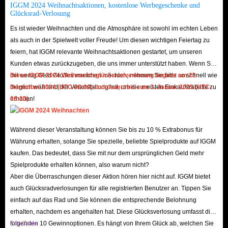
IGGM 2024 Weihnachtsaktionen, kostenlose Werbegeschenke und
Sie beim Kauf Ihrer Delta Force-Ingame-Währung noch mehr Geld.
Glücksrad-Verlosung
Auch in puncto Liefergeschwindigkeit können Sie sich voll und ganz auf
Es ist wieder Weihnachten und die Atmosphäre ist sowohl im echten Leben
uns verlassen. Dank unserer umfangreichen Lagerbestände und eines
als auch in der Spielwelt voller Freude! Um diesen wichtigen Feiertag zu
professionellen Lieferteams können wir über 90 % aller Bestellungen
feiern, hat IGGM relevante Weihnachtsaktionen gestartet, um unseren
Kunden etwas zurückzugeben, die uns immer unterstützt haben. Wenn Sie
innerhalb von nur 15 Minuten ausliefern. Abgesehen von
mit wenig Geld Großes erreichen möchten, nehmen Sie bitte so schnell wie
Diese IGGM 2024 Weihnachtsglücksradverlosung beginnt am 23.
unvorhergesehenen Umständen – wie etwa Serverausfällen oder einem
möglich während der Veranstaltung teil, um die meisten Einkaufsrabatte zu
Dezember 2024 (UTC-08:00) und dauert bis zum 1. Januar 2025 (UTC-
sprunghaften Anstieg der Bestellungen nach einem großen Update – können
erhalten!
08:00).
Sie damit rechnen, Ihr Delta Force Tekniq Alloy nach der Bezahlung
schnell und reibungslos zu erhalten.
Während dieser Veranstaltung können Sie bis zu 10 % Extrabonus für
Zu guter Letzt sind wir von der Qualität unseres Kundenservices absolut
Währung erhalten, solange Sie spezielle, beliebte Spielprodukte auf IGGM
überzeugt. Unser 24/7-Kundendienst steht Ihnen jederzeit zur Verfügung,
kaufen. Das bedeutet, dass Sie mit nur dem ursprünglichen Geld mehr
Spielprodukte erhalten können, also warum nicht?
um alle Fragen und Probleme zu lösen, die während Ihres Einkaufs bei
Aber die Überraschungen dieser Aktion hören hier nicht auf. IGGM bietet
IGGM auftreten könnten. Ganz gleich, ob Sie unsicher sind, wie der Kauf
auch Glücksradverlosungen für alle registrierten Benutzer an. Tippen Sie
von Delta Force Tekniq Alloy abläuft, oder Fragen zum aktuellen
einfach auf das Rad und Sie können die entsprechende Belohnung
Lieferstatus haben – Sie können uns jederzeit kontaktieren!
erhalten, nachdem es angehalten hat. Diese Glücksverlosung umfasst die
Kurz gesagt: IGGM ist die beste Adresse, um Delta Force Tekniq Alloy für
folgenden 10 Gewinnoptionen. Es hängt von Ihrem Glück ab, welchen Sie
3 % Code